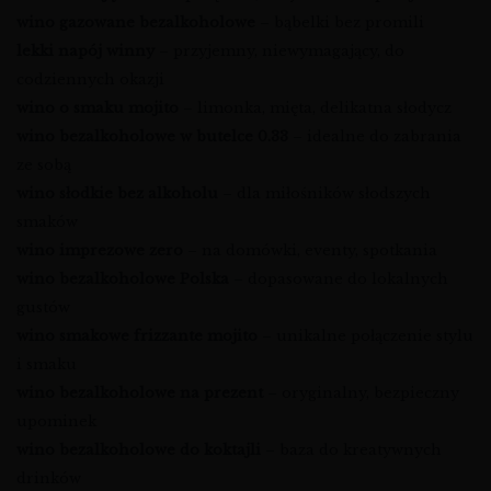
wino gazowane bezalkoholowe
– bąbelki bez promili
lekki napój winny
– przyjemny, niewymagający, do
codziennych okazji
wino o smaku mojito
– limonka, mięta, delikatna słodycz
wino bezalkoholowe w butelce 0.33
– idealne do zabrania
ze sobą
wino słodkie bez alkoholu
– dla miłośników słodszych
smaków
wino imprezowe zero
– na domówki, eventy, spotkania
wino bezalkoholowe Polska
– dopasowane do lokalnych
gustów
wino smakowe frizzante mojito
– unikalne połączenie stylu
i smaku
wino bezalkoholowe na prezent
– oryginalny, bezpieczny
upominek
wino bezalkoholowe do koktajli
– baza do kreatywnych
drinków