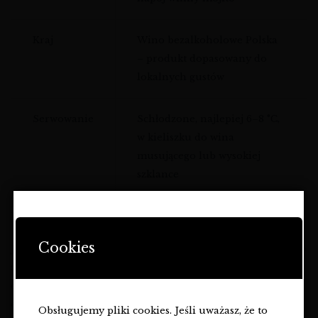
Kraj
Wino bezalkoholowe Polska
– produkt dopasowany do
lokalnych gustów
Serwowanie
Schłodzone, najlepiej 6–8 °C,
w kieliszku do wina
musującego lub wysokiej
szklance
BUKIET AROMATÓW – ŚWIEŻOŚĆ
LIMONKI I MIĘTY
STRONA ZAWIERA OFERTĘ
DOTYCZĄCĄ NAPOJÓW
Cookies
Już pierwszy nos zdradza, że mamy do czynienia z
winem o
ALKOHOLOWYCH I JEST
PRZEZNACZONA TYLKO DLA
smaku mojito
. Aromaty świeżo wyciśniętej limonki, skórki
OSÓB PEŁNOLETNICH.
cytrusowej i soczystej limety łączą się z wyraźną, ale
elegancką nutą mięty. Całość uzupełnia delikatna słodycz
Obsługujemy pliki cookies. Jeśli uważasz, że to
Czy masz ukończone
18
lat?