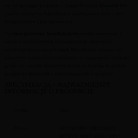
nie mogą sięgać po alkohol. Dzięki formule
frizzante 0.0
możesz cieszyć się bąbelkami o każdej porze dnia – bez
kompromisów i bez ograniczeń.
To
wino gazowane bezalkoholowe
zostało stworzone z
myślą o nowoczesnych konsumentach: aktywnych,
świadomych i ceniących smak. Niezależnie od tego, czy
planujesz spontaniczne spotkanie ze znajomymi, letniego
grilla, czy wieczór filmowy w domu, ta butelka to gotowy
przepis na klimat jak z wakacyjnego baru na plaży.
SPECYFIKACJA – NAJWAŻNIEJSZE
INFORMACJE O PRODUKCIE
Cecha
Opis
Nazwa
DOLCETINO FRIZZANTE
MOJITO ZERO 0,33L / 0,0% /