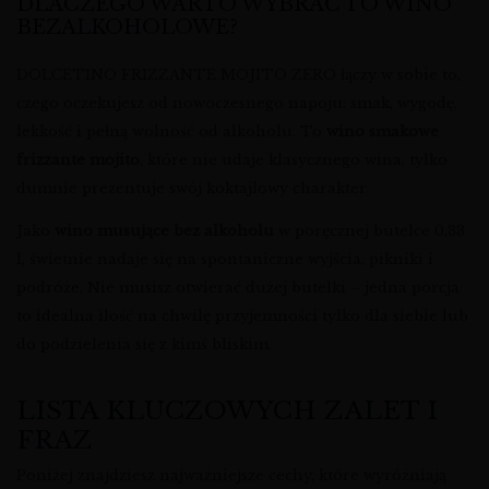
DLACZEGO WARTO WYBRAĆ TO WINO
BEZALKOHOLOWE?
DOLCETINO FRIZZANTE MOJITO ZERO łączy w sobie to,
czego oczekujesz od nowoczesnego napoju: smak, wygodę,
lekkość i pełną wolność od alkoholu. To
wino smakowe
frizzante mojito
, które nie udaje klasycznego wina, tylko
dumnie prezentuje swój koktajlowy charakter.
Jako
wino musujące bez alkoholu
w poręcznej butelce 0,33
l, świetnie nadaje się na spontaniczne wyjścia, pikniki i
podróże. Nie musisz otwierać dużej butelki – jedna porcja
to idealna ilość na chwilę przyjemności tylko dla siebie lub
do podzielenia się z kimś bliskim.
LISTA KLUCZOWYCH ZALET I
FRAZ
Poniżej znajdziesz najważniejsze cechy, które wyróżniają