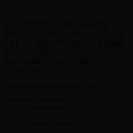
OPIS
DOLCETINO FRIZZANTE
MOJITO ZERO 0,33L / 0,0% / 8
/ PL – ORZEŹWIAJĄCY SMAK
MOJITO W
BEZALKOHOLOWEJ
ODSŁONIE
CHARAKTER PRODUKTU I STYL
DOLCETINO Frizzante Mojito Zero
to pełne energii, lekko
musujące
wino bezalkoholowe
, które przenosi kultowy
smak koktajlu mojito do poręcznej butelki 0,33 l. To
idealne
wino musujące smakowe
dla tych, którzy kochają
świeżość limonki, mięty i delikatną słodycz, ale nie chcą lub