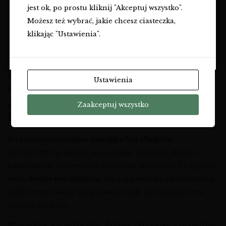
przypominająca cukier trzcinowy, która przywodzi na myśl
jest ok, po prostu kliknij "Akceptuj wszystko".
klasyczne, barmańskie
bezalkoholowe mojito
.
TAK
Możesz też wybrać, jakie chcesz ciasteczka,
klikając "Ustawienia".
W tle pojawiają się lekkie, winogronowe akcenty, które
NIE
podkreślają, że to wciąż
lekki napój winny
, a nie zwykły
napój gazowany. Aromat jest czysty, rześki i niezwykle
zachęcający – idealny, by otworzyć butelkę w ciepły wieczór
Ustawienia
lub podczas spotkania w gronie przyjaciół.
Zaakceptuj wszystko
SMAK I STRUKTURA – SŁODYCZ,
BĄBELKI I RZEŚKOŚĆ
Na podniebieniu
wino musujące bez alkoholu
DOLCETINO pokazuje swoją pełnię: delikatna słodycz
balansowana jest wyraźną cytrusową świeżością. To typowe
wino słodkie bez alkoholu
, ale z odpowiednią kwasowością,
dzięki czemu każdy łyk pozostaje lekki i pociągający, bez
uczucia ciężkości.
Musowanie jest przyjemne, drobne i kremowe – prawdziwe