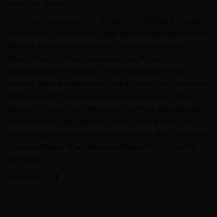
Kategoria:
Wina
Znaczniki:
Bezalkoholowe Mojito
,
DOLCETINO Frizzante
Mojito Zero
,
Frizzante 0.0
,
Lekki Napój Winny
,
Mojito Zero
Alkohol
,
Napój Winny Mojito
,
Orzeźwiające Frizzante
,
Wino 0 Procent
,
Wino Bezalkoholowe
,
Wino
Bezalkoholowe Do Koktajli
,
Wino Bezalkoholowe Na
Prezent
,
Wino Bezalkoholowe Polska
,
Wino Bezalkoholowe
W Butelce 0.33
,
Wino Gazowane Bezalkoholowe
,
Wino
Imprezowe Zero
,
Wino Musujące 0.33
,
Wino Musujące Bez
Alkoholu
,
Wino Musujące Smakowe
,
Wino Na Lato
,
Wino O
Smaku Mojito
,
Wino Słodkie Bez Alkoholu
,
Wino Smakowe
Frizzante Mojito
,
Wino Smakowe Mojito
,
Wino Zero Dla
Kierowców
Udostępnij: