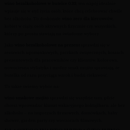
wino bezalkoholowe w butelce 0.33
, ten napój idealnie
wpisuje się w styl życia osób, które chcą celebrować chwile
bez alkoholu. To doskonałe
wino zero dla kierowców
,
kobiet w ciąży, osób aktywnych fizycznie czy wszystkich,
którzy po prostu stawiają na świadome wybory.
Jako
wino bezalkoholowe na prezent
sprawdzi się w
zestawach upominkowych, paczkach świątecznych, koszach
prezentowych dla pracowników czy klientów. Kolorowa,
nowoczesna stylistyka i modny smak mojito sprawiają, że
butelka od razu przyciąga wzrok i budzi ciekawość.
To także świetny wybór na:
wino smakowe mojito
sprawdzi się wszędzie tam, gdzie
chcesz wprowadzić klimat wakacyjnego koktajlbaru, ale bez
alkoholu – na imprezach firmowych, domówkach, baby
shower, garden party czy wieczorach filmowych.