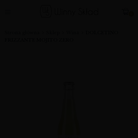
0
Strona główna
Sklep
Wina
DOLCETINO
FRIZZANTE MOJITO ZERO