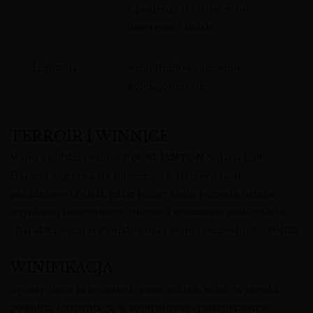
z późnych zbiorów, wino
deserowe z Polski
Limitacja
wino limitowane, wino
kolekcjonerskie
TERROIR I WINNICE
Wino z polskiej winnicy DOM JANTON Solaris Late
Harvest dojrzewa na słonecznych stanowiskach
południowej Polski, gdzie późny zbiór pozwala uzyskać
wyjątkową koncentrację cukrów i aromatów, podkreślając
charakter wino regionalne oraz wino rzemieślnicze Polska.
WINIFIKACJA
Ręczny zbiór przejrzałych gron Solaris, selekcja jagód i
powolna fermentacja w kontrolowanej temperaturze