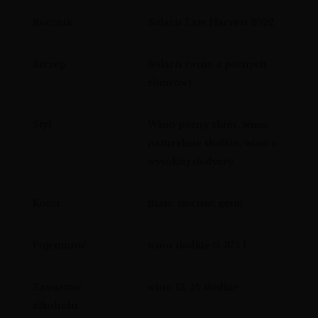
Rocznik
Solaris Late Harvest 2022
Szczep
Solaris (wino z późnych
zbiorów)
Styl
Wino późny zbiór, wino
naturalnie słodkie, wino o
wysokiej słodyczy
Kolor
Białe, złociste, gęste
Pojemność
wino słodkie 0, 375 l
Zawartość
wino 13, 5% słodkie
alkoholu