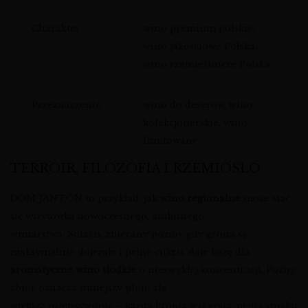
Charakter
wino premium polskie,
wino jakościowe Polska,
wino rzemieślnicze Polska
Przeznaczenie
wino do deserów, wino
kolekcjonerskie, wino
limitowane
TERROIR, FILOZOFIA I RZEMIOSŁO
DOM JANTON to przykład, jak
wino regionalne
może stać
się wizytówką nowoczesnego, ambitnego
winiarstwa. Solaris, zbierany późno, gdy grona są
maksymalnie dojrzałe i pełne cukru, daje bazę dla
aromatyczne wino słodkie
o niezwykłej koncentracji. Późny
zbiór oznacza mniejszy plon, ale
większą intensywność – każda kropla jest gęsta, pełna smaku