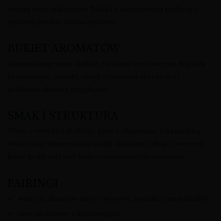
tworzą wino jakościowe Polska o intensywnej słodyczy i
czystym profilu aromatycznym.
BUKIET AROMATÓW
Aromatyczne wino słodkie z nutami owocowymi: dojrzała
brzoskwinia, morela, miód, cytrusowa skórka oraz
delikatne akcenty tropikalne.
SMAK I STRUKTURA
Wino o wysokiej słodyczy, gęste i aksamitne, z naturalną
świeżością równoważącą słodki charakter; długi, owocowy
finisz podkreśla styl wino o intensywnym aromacie.
PAIRINGI
wino do deserów: tarty owocowe, serniki, creme brûlée
sery pleśniowe i dojrzewające