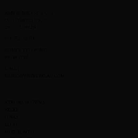
A&M KOMMA SP. Z O.O.
UL. EWANGELICKA 6
20-075 LUBLIN
NIP: 7123512474
NUMER TELEFONU
695 46 27 27
E-MAIL
BIURO@WINNYSKLAD.COM
STRONA GŁÓWNA
SKLEP
O NAS
BLOG
MOJE KONTO