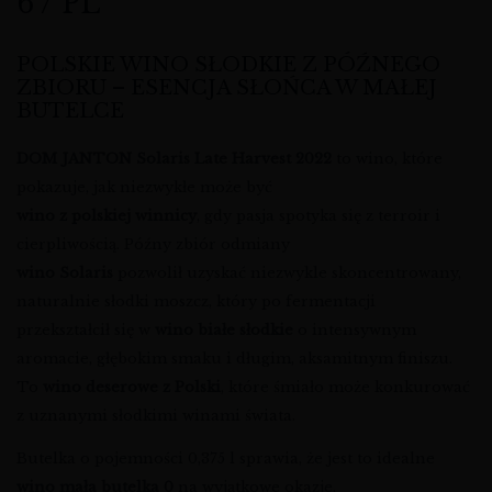
6 / PL
POLSKIE WINO SŁODKIE Z PÓŹNEGO
ZBIORU – ESENCJA SŁOŃCA W MAŁEJ
BUTELCE
DOM JANTON Solaris Late Harvest 2022
to wino, które
pokazuje, jak niezwykłe może być
wino z polskiej winnicy
, gdy pasja spotyka się z terroir i
cierpliwością. Późny zbiór odmiany
wino Solaris
pozwolił uzyskać niezwykle skoncentrowany,
naturalnie słodki moszcz, który po fermentacji
przekształcił się w
wino białe słodkie
o intensywnym
aromacie, głębokim smaku i długim, aksamitnym finiszu.
To
wino deserowe z Polski
, które śmiało może konkurować
z uznanymi słodkimi winami świata.
Butelka o pojemności 0,375 l sprawia, że jest to idealne
wino mała butelka 0
na wyjątkowe okazje,