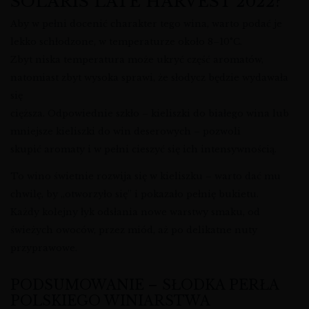
SOLARIS LATE HARVEST 2022?
Aby w pełni docenić charakter tego wina, warto podać je
lekko schłodzone, w temperaturze około 8–10°C.
Zbyt niska temperatura może ukryć część aromatów,
natomiast zbyt wysoka sprawi, że słodycz będzie wydawała
się
cięższa. Odpowiednie szkło – kieliszki do białego wina lub
mniejsze kieliszki do win deserowych – pozwoli
skupić aromaty i w pełni cieszyć się ich intensywnością.
To wino świetnie rozwija się w kieliszku – warto dać mu
chwilę, by „otworzyło się” i pokazało pełnię bukietu.
Każdy kolejny łyk odsłania nowe warstwy smaku, od
świeżych owoców, przez miód, aż po delikatne nuty
przyprawowe.
PODSUMOWANIE – SŁODKA PERŁA
POLSKIEGO WINIARSTWA