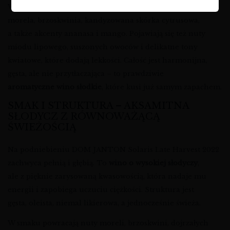
W aromacie dominują
wino z nutami owocowymi
: dojrzała
morela, brzoskwinia, kandyzowana skórka cytrusowa,
a także akcenty ananasa i mango. Pojawiają się też nuty
miodu lipowego, suszonych owoców i delikatne tony
kwiatowe, które dodają lekkości. Całość jest harmonijna,
gęsta, ale nie przytłaczająca – to prawdziwie
aromatyczne wino słodkie
, które kusi już samym zapachem.
SMAK I STRUKTURA – AKSAMITNA
SŁODYCZ Z RÓWNOWAŻĄCĄ
ŚWIEŻOŚCIĄ
Na podniebieniu DOM JANTON Solaris Late Harvest 2022
zachwyca pełnią i głębią. To
wino o wysokiej słodyczy
,
ale z pięknie zarysowaną kwasowością, która nadaje mu
energii i zapobiega uczuciu ciężkości. Struktura jest
gęsta, oleista, niemal likierowa, a jednocześnie świeża.
W smaku powracają nuty moreli, brzoskwini, dojrzałych