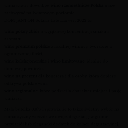
winiarstwa i dowód, że
wino rzemieślnicze Polska
może
zachwycać na światowym poziomie.
DOM JANTON Solaris Late Harvest 2022 to:
wino późny zbiór
o wyjątkowej koncentracji smaku i
aromatu,
wino premium polskie
z lokalnej winnicy, tworzone w
ograniczonej ilości,
wino kolekcjonerskie
i
wino limitowane
, idealne do
domowej piwniczki,
wino na prezent
dla konesera i dla osoby, która dopiero
odkrywa polskie wina,
wino regionalne
, które podkreśla charakter miejsca i pasję
winiarza.
Mała butelka 0,375 l sprawia, że to także świetny wybór na
romantyczny wieczór we dwoje, degustację w gronie
przyjaciół lub elegancki dodatek do kolacji degustacyjnej.