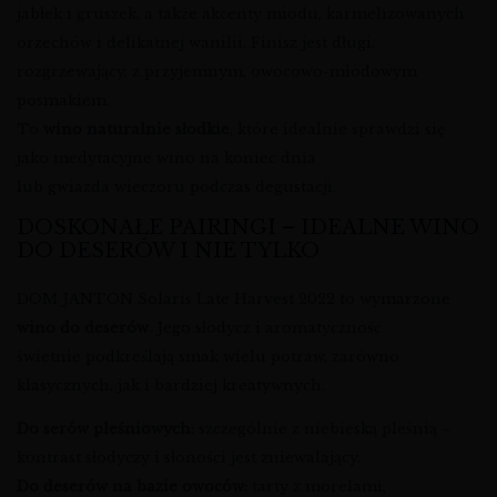
jabłek i gruszek, a także akcenty miodu, karmelizowanych
orzechów i delikatnej wanilii. Finisz jest długi,
rozgrzewający, z przyjemnym, owocowo-miodowym
posmakiem.
To
wino naturalnie słodkie
, które idealnie sprawdzi się
jako medytacyjne wino na koniec dnia
lub gwiazda wieczoru podczas degustacji.
DOSKONAŁE PAIRINGI – IDEALNE WINO
DO DESERÓW I NIE TYLKO
DOM JANTON Solaris Late Harvest 2022 to wymarzone
wino do deserów
. Jego słodycz i aromatyczność
świetnie podkreślają smak wielu potraw, zarówno
klasycznych, jak i bardziej kreatywnych.
Do serów pleśniowych:
szczególnie z niebieską pleśnią –
kontrast słodyczy i słoności jest zniewalający.
Do deserów na bazie owoców:
tarty z morelami,