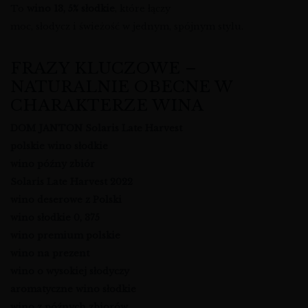
To
wino 13, 5% słodkie
, które łączy
moc, słodycz i świeżość w jednym, spójnym stylu.
FRAZY KLUCZOWE –
NATURALNIE OBECNE W
CHARAKTERZE WINA
DOM JANTON Solaris Late Harvest
polskie wino słodkie
wino późny zbiór
Solaris Late Harvest 2022
wino deserowe z Polski
wino słodkie 0, 375
wino premium polskie
wino na prezent
wino o wysokiej słodyczy
aromatyczne wino słodkie
wino z późnych zbiorów