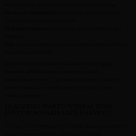
brzoskwiniami, gruszkami, crumble, pieczone jabłka.
Do deserów kremowych:
panna cotta, sernik waniliowy,
crème brûlée, musy śmietankowe.
Do kuchni świątecznej:
makowiec, piernik, keks, ciasta z
bakaliami.
Solo:
jako wino medytacyjne, serwowane lekko schłodzone,
bez żadnych dodatków.
Dzięki swojej intensywności i koncentracji to
wino
deserowe z Polski
świetnie sprawdzi się także
w roli „liquid dessert” – zamiast klasycznego ciasta czy
lodów. Wystarczy niewielka ilość, by poczuć pełnię
smaku i aromatu.
DLACZEGO WARTO WYBRAĆ DOM
JANTON SOLARIS LATE HARVEST?
To wino to coś więcej niż tylko słodki akcent po posiłku. To
manifest nowoczesnego, ambitnego polskiego