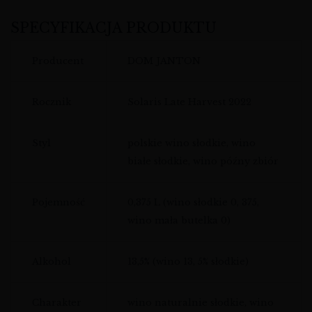
SPECYFIKACJA PRODUKTU
Producent
DOM JANTON
Rocznik
Solaris Late Harvest 2022
Styl
polskie wino słodkie, wino
białe słodkie, wino późny zbiór
Pojemność
0,375 L (wino słodkie 0, 375,
wino mała butelka 0)
Alkohol
13,5% (wino 13, 5% słodkie)
Charakter
wino naturalnie słodkie, wino