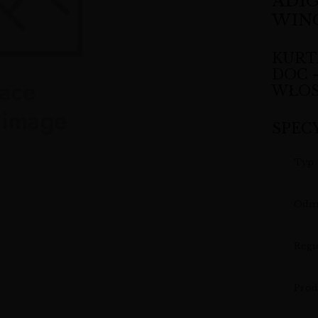
ADIG
WIN
KURT
DOC 
WŁOS
SPEC
Typ
Odm
Regi
Prod