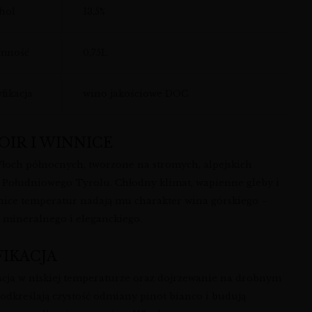
hol
13,5%
emność
0,75L
yfikacja
wino jakościowe DOC
OIR I WINNICE
łoch północnych, tworzone na stromych, alpejskich
 Południowego Tyrolu. Chłodny klimat, wapienne gleby i
nice temperatur nadają mu charakter wina górskiego –
, mineralnego i eleganckiego.
FIKACJA
cja w niskiej temperaturze oraz dojrzewanie na drobnym
podkreślają czystość odmiany pinot bianco i budują