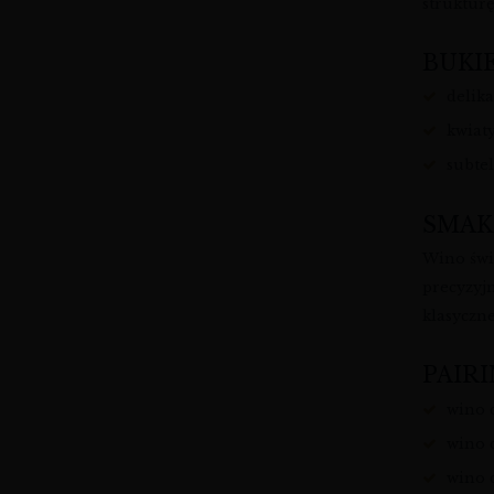
struktur
BUKI
delika
kwiaty
subte
SMAK
Wino świ
precyzyjn
klasyczn
PAIRI
wino 
wino d
wino 