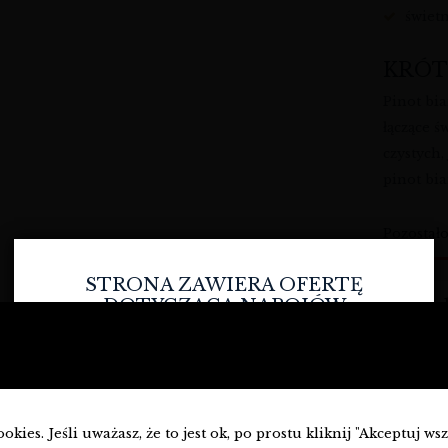
świet
KRÓT
Pinot bi
łączące ś
czystych
pinot bi
Pozostał
STRONA ZAWIERA OFERTĘ
DOTYCZĄCĄ NAPOJÓW
ALKOHOLOWYCH I JEST
PRZEZNACZONA TYLKO DLA
OSÓB PEŁNOLETNICH.
Czy masz ukończone
18
lat?
kies. Jeśli uważasz, że to jest ok, po prostu kliknij "Akceptuj ws
D