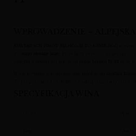
WPROWADZENIE – ALPEJSKA
KURTATSCH PINOT BIANCO ALTO ADIGE DOC
to esenc
To
wino włoskie białe
, które łączy świeżość, mineralność i
Butelka o zawartości alkoholu
pinot bianco 13, 5%
kryje w
Wino powstaje w renomowanej spółdzielni
cantina kurta
To propozycja dla osób, które szukają czegoś więcej niż t
SPECYFIKACJA WINA
Cecha
Opis
Kraj
Włochy