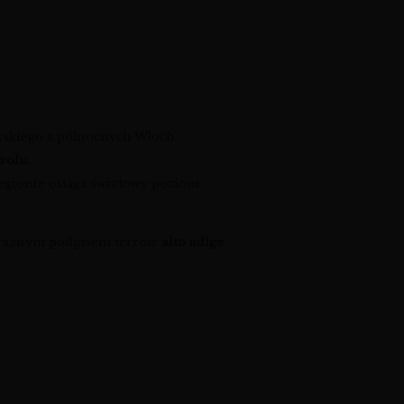
arskiego z północnych Włoch.
rolu
.
regionie osiąga światowy poziom.
wyraźnym podpisem terroir
alto adige
.