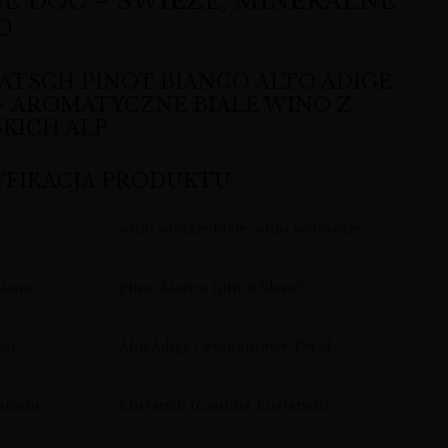
E DOC – ŚWIEŻE, MINERALNE
O
ATSCH PINOT BIANCO ALTO ADIGE
– AROMATYCZNE BIAŁE WINO Z
KICH ALP
YFIKACJA PRODUKTU
wino włoskie białe, wino wytrawne
iana
pinot bianco (pinot blanc)
on
Alto Adige / Południowy Tyrol
ucent
Kurtatsch (Cantina Kurtatsch)