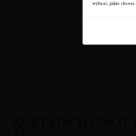
wybrać, jakie chcesz 
KURTATSCH PINOT BIA
IT