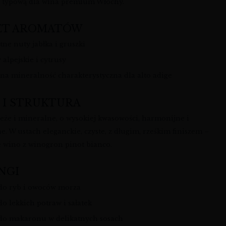
ę typową dla wina premium Włochy.
ET AROMATÓW
tne nuty jabłka i gruszki
 alpejskie i cytrusy
lna mineralność charakterystyczna dla alto adige
 I STRUKTURA
eże i mineralne, o wysokiej kwasowości, harmonijne i
e. W ustach eleganckie, czyste, z długim, rześkim finiszem –
e wino z winogron pinot bianco.
NGI
do ryb i owoców morza
o lekkich potraw i sałatek
do makaronu w delikatnych sosach