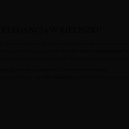
 ELEGANCJA W KIELISZKU
ja chłodnego, górskiego klimatu i precyzyjnego rzemiosła wini
 elegancję w stylu, jaki potrafi dać tylko
wino z południowego Ty
 sobie niezwykle czyste, wytrawne oblicze szczepu, który w tym 
tsch
, gdzie tradycja spotyka się z nowoczesną enologią.
ylko orzeźwienia – to
wino eleganckie
, z charakterem, głębią i 