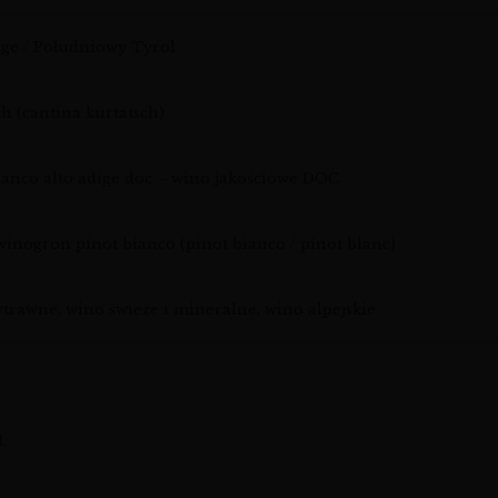
ige / Południowy Tyrol
ch (cantina kurtatsch)
ianco alto adige doc – wino jakościowe DOC
winogron pinot bianco (pinot bianco / pinot blanc)
trawne, wino świeże i mineralne, wino alpejskie
.