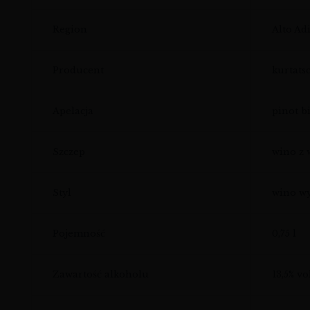
Region
Alto Ad
Producent
kurtats
Apelacja
pinot b
Szczep
wino z 
Styl
wino wy
Pojemność
0,75 l
Zawartość alkoholu
13,5% vol