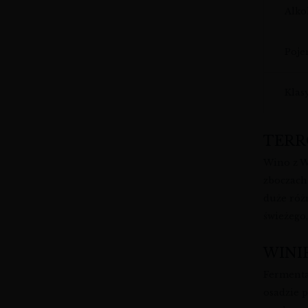
Alko
Poj
Klas
TERR
Wino z W
zboczach
duże róż
świeżego
WINI
Fermenta
osadzie 