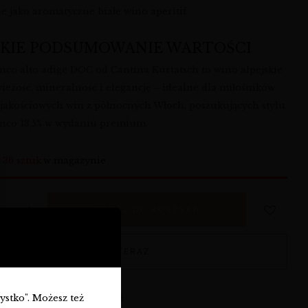
ne jako aromatyczne białe wino aperitif
KIE PODSUMOWANIE WARTOŚCI
anco alto adige DOC od Cantina Kurtatsch to wino alpejskie
wieżość, mineralność i elegancję – idealne dla miłośników
, jakościowych win z północnych Włoch, poszukujących stylu
anco 13,5% w wydaniu premium.
o
36 sztuk
w magazynie
DODAJ DO KOSZYKA
KUP TERAZ
zystko". Możesz też
armowa dostawa od 360 zł