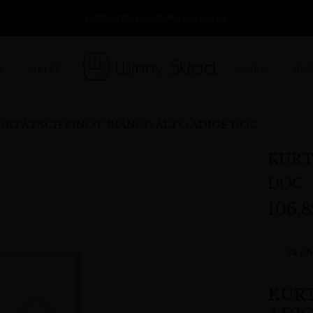
DARMOWA DOSTAWA DO 360 ZŁ
O NAS
BL
A
SKLEP
URTATSCH PINOT BIANCO ALTO ADIGE DOC
KURT
DOC
106,
34
ob
KUR