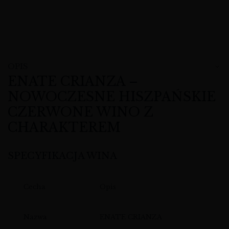
OPIS
ENATE CRIANZA –
NOWOCZESNE HISZPAŃSKIE
CZERWONE WINO Z
CHARAKTEREM
SPECYFIKACJA WINA
Cecha
Opis
Nazwa
ENATE CRIANZA