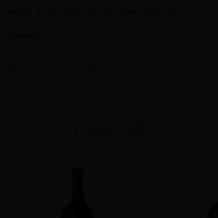
idealne do mięs, na prezent i na każdą okazję, gdy w
kieliszku ma znaleźć się prawdziwe wino premium z
Hiszpanii.
INFORMACJE DODATKOWE
ZOBACZ TAKŻE