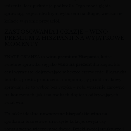
jedzenia, lecz pięknie je podkreśla. Jego moc i głębia
sprawiają, że jest idealnym wyborem na długie, wieczorne
kolacje w gronie przyjaciół.
ZASTOSOWANIA I OKAZJE – WINO
PREMIUM Z HISZPANII NA WYJĄTKOWE
MOMENTY
ENATE CRIANZA to
wino premium Hiszpania
, które
świetnie sprawdzi się jako
wino na prezent
dla kogoś, kto
ceni wyraziste, dojrzewające w beczce czerwienie. Elegancka
butelka, prestiż producenta i imponujący profil smakowy
sprawiają, że to wybór bez ryzyka – robi wrażenie zarówno
na koneserach, jak i na osobach dopiero odkrywających
świat win.
To także idealne
nowoczesne hiszpańskie wino
na
spotkania biznesowe, uroczyste kolacje, święta czy
romantyczne wieczory we dwoje. Dzięki swojej strukturze i