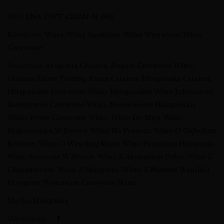
SKU:
ENA-CWT-CRIAN-N-062
Kategorie:
Wina
,
Wina Spokojne
,
Wina Wytrawne
,
Wino
Czerwone
Znaczniki:
Aragonia Crianza
,
Bogate Czerwone Wino
,
Crianza Enate Tasting
,
Enate Crianza
,
Hiszpańska Crianza
,
Hiszpańskie Czerwone Wino
,
Hiszpańskie Wino Jakościowe
,
Intensywne Czerwone Wino
,
Nowoczesne Hiszpańskie
Wino
,
Pełne Czerwone Wino
,
Wino Do Mięs
,
Wino
Dojrzewające W Beczce
,
Wino Na Prezent
,
Wino O Głębokim
Kolorze
,
Wino O Wysokiej Mocy
,
Wino Premium Hiszpania
,
Wino Starzone W Beczce
,
Wino Z Aromatem Dębu
,
Wino Z
Charakterem
,
Wino Z Hiszpanii
,
Wino Z Nutami Wanilii I
Przypraw
,
Wytrawne Czerwone Wino
Marka:
Hiszpania
Udostępnij: