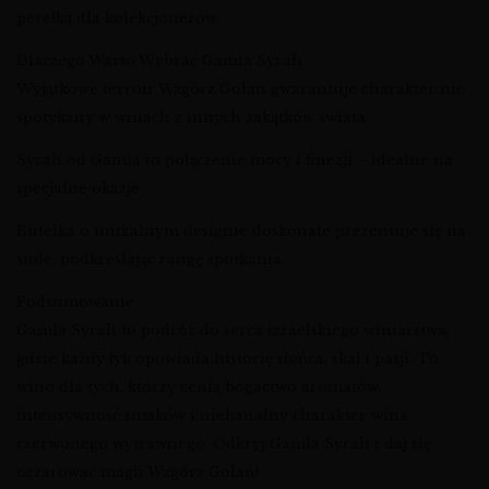
perełką dla kolekcjonerów.
Dlaczego Warto Wybrać Gamla Syrah
Wyjątkowe terroir Wzgórz Golan gwarantuje charakter nie
spotykany w winach z innych zakątków świata.
Syrah od Gamla to połączenie mocy i finezji – idealne na
specjalne okazje.
Butelka o unikalnym designie doskonale prezentuje się na
stole, podkreślając rangę spotkania.
Podsumowanie
Gamla Syrah to podróż do serca izraelskiego winiarstwa,
gdzie każdy łyk opowiada historię słońca, skał i pasji. To
wino dla tych, którzy cenią bogactwo aromatów,
intensywność smaków i niebanalny charakter wina
czerwonego wytrawnego. Odkryj Gamla Syrah i daj się
oczarować magii Wzgórz Golan!