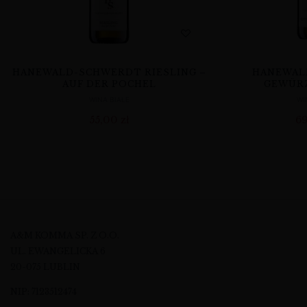
HANEWALD-SCHWERDT RIESLING –
HANEWAL
AUF DER POCHEL
GEWÜR
WINA BIAŁE
WI
55,00
zł
6
A&M KOMMA SP. Z O.O.
UL. EWANGELICKA 6
20-075 LUBLIN
NIP: 7123512474