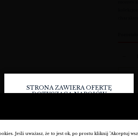
montes a
kolekcjon
charakte
Pozostał
STRONA ZAWIERA OFERTĘ
DOTYCZĄCĄ NAPOJÓW
D
ALKOHOLOWYCH I JEST
PRZEZNACZONA TYLKO DLA
Wy
OSÓB PEŁNOLETNICH.
Czy masz ukończone
18
lat?
SKU:
MT
kies. Jeśli uważasz, że to jest ok, po prostu kliknij "Akceptuj ws