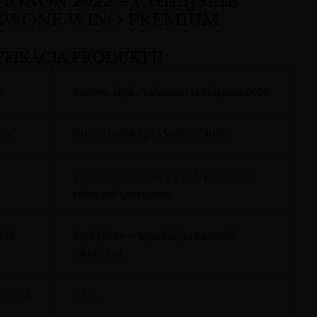
IGNON 2022 – CHILIJSKIE
RWONE WINO PREMIUM
YFIKACJA PRODUKTU
o
montes alpha cabernet sauvignon 2022
on
wino z Colchagua Valley, Chile
wino czerwone wytrawne, premium
cabernet sauvignon
hol
14,5% (wino o wysokiej zawartości
alkoholu)
emność
0,75L