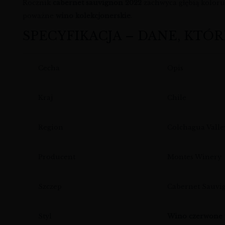
Rocznik
cabernet sauvignon 2022
zachwyca głębią koloru,
poważne
wino kolekcjonerskie
.
SPECYFIKACJA – DANE, KTÓR
Cecha
Opis
Kraj
Chile
Region
Colchagua Valle
Producent
Montes Winery
Szczep
Cabernet Sauvig
Styl
Wino czerwone