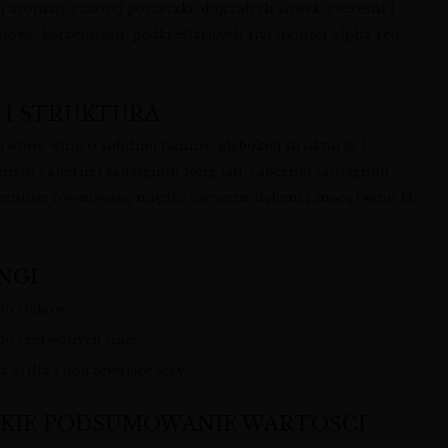
aromaty czarnej porzeczki, dojrzałych śliwek, czereśni i
liowo‑korzennych, podkreślających styl montes alpha red
 I STRUKTURA
rwone wino o solidnej taninie, głębokiej strukturze i
iniszu cabernet sauvignon long tail; cabernet sauvignon
zentuje równowagę między owocem, dębem i mocą (wino 14,
NGI
do steków
do czerwonych mięs
z grilla i dojrzewające sery
KIE PODSUMOWANIE WARTOŚCI