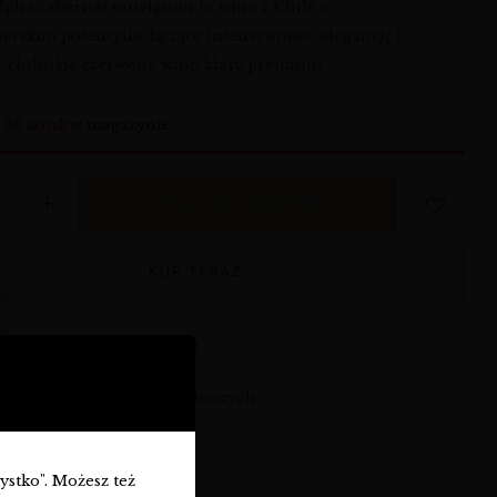
lpha cabernet sauvignon to wino z Chile o
erskim potencjale, łączące intensywność, elegancję i
r chilijskie czerwone wino klasy premium.
o
36 sztuk
w magazynie
DODAJ DO KOSZYKA
KUP TERAZ
armowa dostawa od 360 zł
syłka: w ciągu 3-7 dni roboczych
S-CWT-ACSAU-N-128
zystko". Możesz też