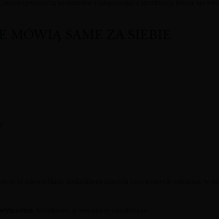
 intensywnością aromatów i imponującą strukturą, która sprawia
E MÓWIĄ SAME ZA SIEBIE
y
non (z niewielkim dodatkiem innych czerwonych odmian, w zal
 wytrawne
, beczkowe, o wyraźnej strukturze