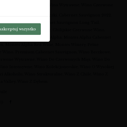
e:
Wina
,
Wina Spokojne
,
Wina Wytrawne
,
Wino Czerwone
i:
Aromaty Czarnej Porzeczki
,
Cabernet Sauvignon 2022
,
 Sauvignon Chile
,
Cabernet Sauvignon Long Tail
,
aakceptuj wszystko
 Sauvignon Reserva Style
,
Chilijskie Czerwone Wino
,
ie Wino Premium
,
Montes Alpha
,
Montes Alpha Cabernet
on
,
Montes Alpha Red Wine
,
Montes Winery
,
Pełne
e Wino
,
Premium Cabernet Sauvignon
,
Wino Beczkowe
,
erwone Wytrawne
,
Wino Do Czerwonych Mięs
,
Wino Do
ino Intensywne
,
Wino Kolekcjonerskie
,
Wino O Wysokiej
ci Alkoholu
,
Wino Strukturalne
,
Wino Z Chile
,
Wino Z
a Valley
,
Wino Z Dębem
hile
j: