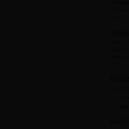
Dominują 
nut wani
wine.
SMAK
pełne cze
długim f
2022 pre
5%).
PAIRI
wino 
wino 
dania 
KRÓT