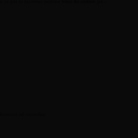
, że jest to zarówno świetne
wino do steków
, jak i
eżności od rocznika)