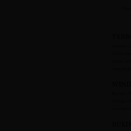
Char
TERR
montes a
noce i s
chile, tw
elegancji
WINI
Ręczny z
nadają c
sauvigno
BUKI