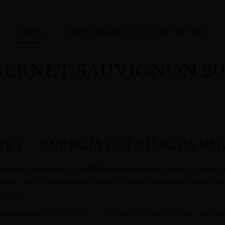
OPIS
INFORMACJE DODATKOWE
NET SAUVIGNON 2022 0,
NET – ENERGIA COLCHAGUA VAL
owoczesnym wydaniu –
chilijskie czerwone wino
, które od lat wy
dnego z najbardziej prestiżowych regionów winiarskich Ameryki 
vignon.
es Winery
, który jako jeden z pierwszych pokazał światu, jak wi