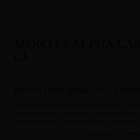
MONTES ALPHA CABER
CL
IKONA CHILIJSKIEGO CABER
Montes Alpha Cabernet Sauvignon 2022
to klasyka w n
sauvignon
. Powstaje w sercu
wino z Colchagua Valley
, je
gleby tworzą idealne warunki dla odmiany Cabernet Sau
To wino zostało stworzone przez wizjonerski zespół
Mont