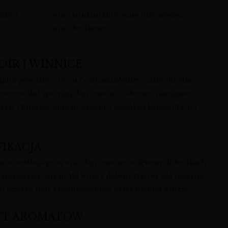
akter
wino strukturalne, wino intensywne,
wino beczkowe
OIR I WINNICE
lpha powstaje w sercu Colchagua Valley, gdzie chłodne
łoneczne dni sprzyjają dojrzewaniu cabernet sauvignon
orząc chilijskie wino premium o głębokiej koncentracji i
.
FIKACJA
biór, selekcja gron oraz dojrzewanie w dębowych beczkach
harakterystyczny profil wino z dębem, typowy dla cabernet
n reserva style produkowanego przez montes winery.
ET AROMATÓW