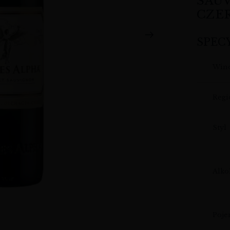
SAUV
CZE
SPEC
Win
Regi
Styl
Alko
Poj