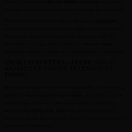
beczki. To klasyczne
Montes Malbec czerwone
, w którym
owoc gra pierwsze skrzypce, ale nie brakuje mu złożoności.
W tle pojawia się subtelne
wino z aromatem przypraw
–
nuty pieprzu, goździków, kakao i lekkiej dymności. Całość
jest spójna, elegancka i zaprasza do kolejnego łyka. To
aromatyczny podpis, który sprawia, że
Montes Alpha
czerwone
zapada w pamięć już od pierwszego powąchania.
SMAK I STRUKTURA – PEŁNE CIAŁO,
AKSAMITNE TANINY, INTENSYWNY
FINISZ
Na podniebieniu wino potwierdza wszystko, co obiecuje w
nosie. To
wino o intensywnym smaku
, w którym soczysty,
ciemny owoc łączy się z aksamitną taniną i wyważoną
kwasowością.
Pełne ciało wino
daje poczucie gęstości i
koncentracji, ale bez ciężkości – każdy łyk jest harmonijny i
świetnie zbalansowany.