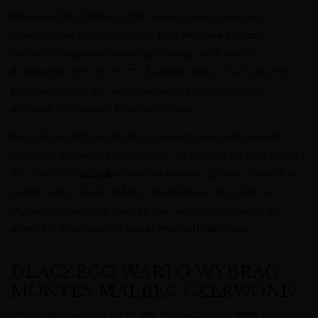
Montes Alpha Malbec 2022 to wino, które świetnie
odnajdzie się w wielu rolach. Jako
wino na prezent
zachwyci elegancką etykietą, renomą producenta i
dopracowanym stylem. To butelka, którą z dumą wręczysz
koneserowi, ale też osobie dopiero rozpoczynającej
przygodę z winami z Nowego Świata.
Na co dzień będzie idealnym towarzyszem rodzinnych
obiadów, spotkań z przyjaciółmi czy wieczorów przy filmie i
desce serów.
Chilijskie wino wytrawne
tej klasy sprawia, że
nawet proste danie nabiera wyjątkowego charakteru.
Wystarczy otworzyć butelkę, dać winu chwilę oddechu i
pozwolić, by aromaty i smaki wypełniły kieliszki.
DLACZEGO WARTO WYBRAĆ
MONTES MALBEC CZERWONE?
Wybierając Montes Alpha Malbec, sięgasz po
wino z