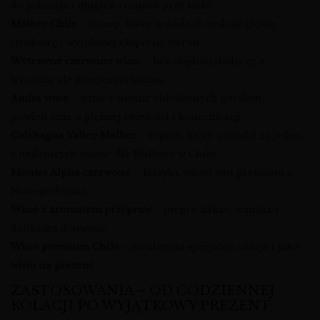
do jedzenia i długich rozmów przy stole.
Malbec Chile
– szczep, który w Andach zyskuje głębię,
strukturę i wyjątkową ekspresję terroir.
Wytrawne czerwone wino
– bez zbędnej słodyczy, z
wyraźną, ale przyjemną taniną.
Andes wine
– wino z winnic chłodzonych górskim
powietrzem, o pięknej świeżości i koncentracji.
Colchagua Valley Malbec
– region, który uchodzi za jedno
z najlepszych miejsc dla Malbeca w Chile.
Montes Alpha czerwone
– klasyka wśród win premium z
Nowego Świata.
Wino z aromatem przypraw
– pieprz, kakao, wanilia i
delikatna dymność.
Wino premium Chile
– idealne na specjalne okazje i jako
wino na prezent
.
ZASTOSOWANIA – OD CODZIENNEJ
KOLACJI PO WYJĄTKOWY PREZENT