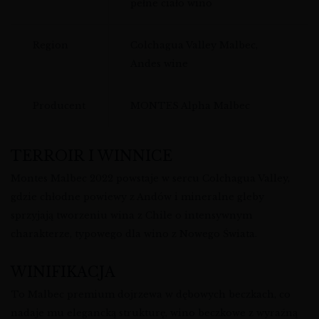
pełne ciało wino
Region
Colchagua Valley Malbec,
Andes wine
Producent
MONTES Alpha Malbec
TERROIR I WINNICE
Montes Malbec 2022 powstaje w sercu Colchagua Valley,
gdzie chłodne powiewy z Andów i mineralne gleby
sprzyjają tworzeniu wina z Chile o intensywnym
charakterze, typowego dla wino z Nowego Świata.
WINIFIKACJA
To Malbec premium dojrzewa w dębowych beczkach, co
nadaje mu elegancką strukturę, wino beczkowe z wyraźną