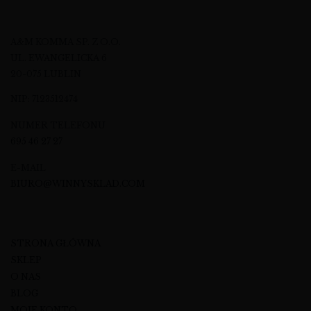
A&M KOMMA SP. Z O.O.
UL. EWANGELICKA 6
20-075 LUBLIN
NIP: 7123512474
NUMER TELEFONU
695 46 27 27
E-MAIL
BIURO@WINNYSKLAD.COM
STRONA GŁÓWNA
SKLEP
O NAS
BLOG
MOJE KONTO