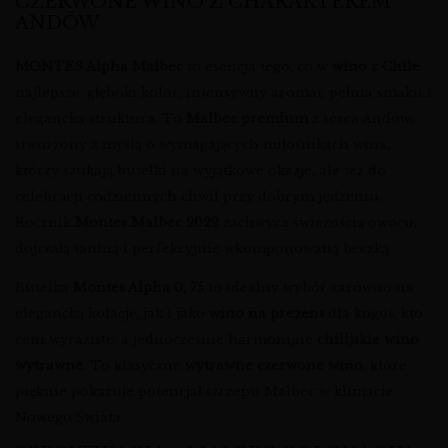
CZERWONE WINO Z CHARAKTEREM
ANDÓW
MONTES Alpha Malbec
to esencja tego, co w
wino z Chile
najlepsze: głęboki kolor, intensywny aromat, pełnia smaku i
elegancka struktura. To
Malbec premium
z serca Andów,
stworzony z myślą o wymagających miłośnikach wina,
którzy szukają butelki na wyjątkowe okazje, ale też do
celebracji codziennych chwil przy dobrym jedzeniu.
Rocznik
Montes Malbec 2022
zachwyca świeżością owocu,
dojrzałą taniną i perfekcyjnie wkomponowaną beczką.
Butelka
Montes Alpha 0, 75
to idealny wybór zarówno na
elegancką kolację, jak i jako
wino na prezent
dla kogoś, kto
ceni wyraziste, a jednocześnie harmonijne
chilijskie wino
wytrawne
. To klasyczne
wytrawne czerwone wino
, które
pięknie pokazuje potencjał szczepu Malbec w klimacie
Nowego Świata.