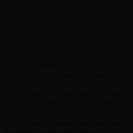
Darmowa dostawa od 360 zł
Wysyłka: w ciągu 3-7 dni roboczych
SKU:
MTS-CWT-AMALB-N-360
Kategorie:
Wina
,
Wina Spokojne
,
Wina Wytrawne
,
Wino
Czerwone
Znaczników:
Andes Wine
,
Aromaty Śliwki I Jeżyn
,
Chilijskie
Czerwone Wino
,
Chilijskie Wino Wytrawne
,
Colchagua
Valley Malbec
,
Malbec 14
,
Malbec Chile
,
Malbec Colchagua
,
Malbec Premium
,
Montes Alpha 0
,
Montes Alpha
Czerwone
,
MONTES Alpha Malbec
,
Montes Malbec 2022
,
Montes Malbec Czerwone
,
Pełne Ciało Wino
,
Wino