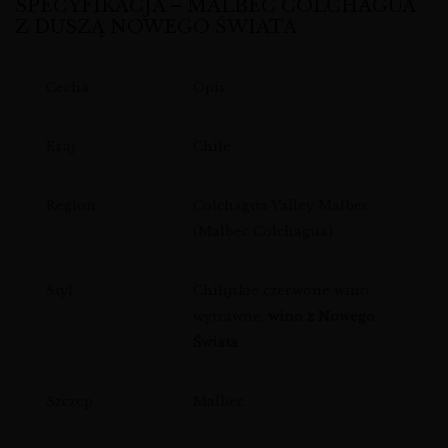
SPECYFIKACJA – MALBEC COLCHAGUA
Z DUSZĄ NOWEGO ŚWIATA
Cecha
Opis
Kraj
Chile
Region
Colchagua Valley Malbec
(Malbec Colchagua)
Styl
Chilijskie czerwone wino,
wytrawne,
wino z Nowego
Świata
Szczep
Malbec