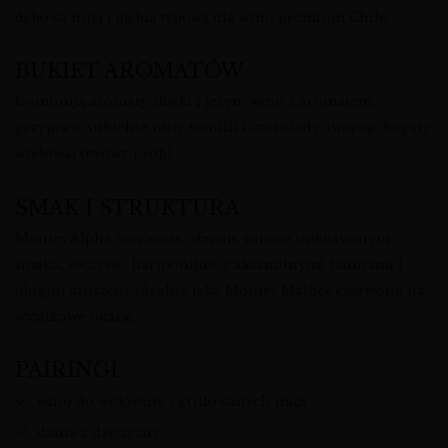
dębową nutą i głębią typową dla wino premium Chile.
BUKIET AROMATÓW
Dominują aromaty śliwki i jeżyn, wino z aromatem
przypraw, subtelne nuty wanilii i czekolady, tworząc bogaty,
wielowarstwowy profil.
SMAK I STRUKTURA
Montes Alpha czerwone oferuje wino o intensywnym
smaku, soczyste, harmonijne, z aksamitnymi taninami i
długim finiszem, idealne jako Montes Malbec czerwone na
wyjątkowe okazje.
PAIRINGI
wino do wołowiny i grillowanych mięs
dania z dziczyzny