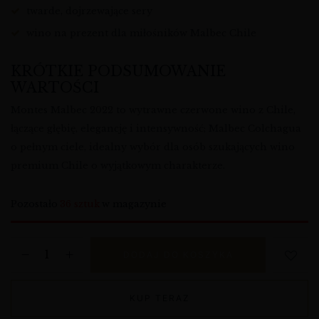
twarde, dojrzewające sery
wino na prezent dla miłośników Malbec Chile
KRÓTKIE PODSUMOWANIE
WARTOŚCI
Montes Malbec 2022 to wytrawne czerwone wino z Chile,
łączące głębię, elegancję i intensywność; Malbec Colchagua
o pełnym ciele, idealny wybór dla osób szukających wino
premium Chile o wyjątkowym charakterze.
Pozostało
36 sztuk
w magazynie
DODAJ DO KOSZYKA
KUP TERAZ