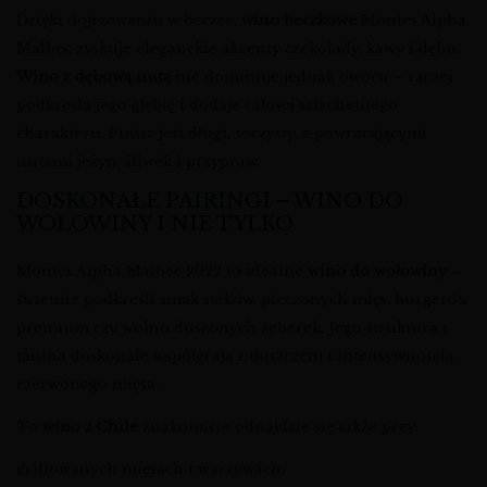
Dzięki dojrzewaniu w beczce,
wino beczkowe
Montes Alpha
Malbec zyskuje eleganckie akcenty czekolady, kawy i dębu.
Wino z dębową nutą
nie dominuje jednak owocu – raczej
podkreśla jego głębię i dodaje całości szlachetnego
charakteru. Finisz jest długi, soczysty, z powracającymi
nutami jeżyn, śliwek i przypraw.
DOSKONAŁE PAIRINGI – WINO DO
WOŁOWINY I NIE TYLKO
Montes Alpha Malbec 2022 to idealne
wino do wołowiny
–
świetnie podkreśli smak steków, pieczonych mięs, burgerów
premium czy wolno duszonych żeberek. Jego struktura i
tanina doskonale współgrają z tłuszczem i intensywnością
czerwonego mięsa.
To
wino z Chile
znakomicie odnajdzie się także przy:
grillowanych mięsach i warzywach,