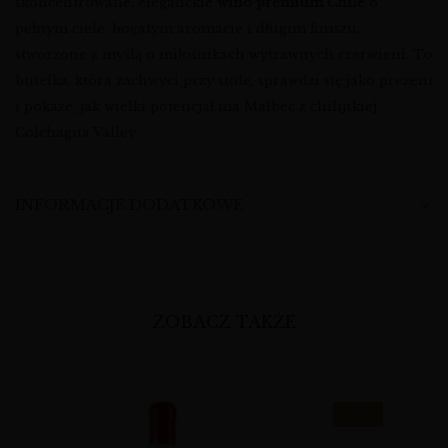
skoncentrowane, eleganckie
wino premium Chile
o
pełnym ciele, bogatym aromacie i długim finiszu,
stworzone z myślą o miłośnikach wytrawnych czerwieni. To
butelka, która zachwyci przy stole, sprawdzi się jako prezent
i pokaże, jak wielki potencjał ma Malbec z chilijskiej
Colchagua Valley.
INFORMACJE DODATKOWE
ZOBACZ TAKŻE
-16%