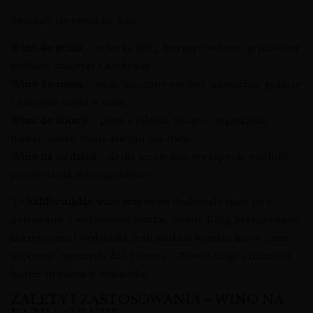
Świetnie sprawdzi się jako:
Wino do grilla
– żeberka BBQ, burgery wołowe, grillowane
kiełbasy, szaszłyki z karkówki.
Wino do mięsa
– steki, pieczony rostbef, jagnięcina, gulasze
i duszone mięsa w sosie.
Wino do kolacji
– pizza z salami, lasagne, zapiekanki
makaronowe, dania kuchni tex-mex.
Wino na co dzień
– deska serów dojrzewających, wędliny,
proste dania jednogarnkowe.
To
kalifornijskie wino czerwone
doskonale łączy się z
potrawami o wyrazistym smaku, sosami BBQ, przyprawami
korzennymi i wędzonką. Jeśli szukasz butelki, która „unie”
większość mięsnych dań z menu – Woodbridge Zinfandel
będzie strzałem w dziesiątkę.
ZALETY I ZASTOSOWANIA – WINO NA