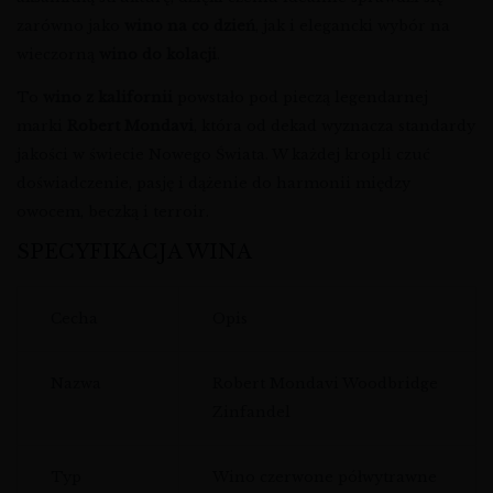
zarówno jako
wino na co dzień
, jak i elegancki wybór na
wieczorną
wino do kolacji
.
To
wino z kalifornii
powstało pod pieczą legendarnej
marki
Robert Mondavi
, która od dekad wyznacza standardy
jakości w świecie Nowego Świata. W każdej kropli czuć
doświadczenie, pasję i dążenie do harmonii między
owocem, beczką i terroir.
SPECYFIKACJA WINA
Cecha
Opis
Nazwa
Robert Mondavi Woodbridge
Zinfandel
Typ
Wino czerwone półwytrawne