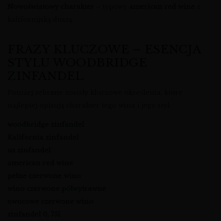
Nowoświatowy charakter
– typowy
american red wine
z
kalifornijską duszą.
FRAZY KLUCZOWE – ESENCJA
STYLU WOODBRIDGE
ZINFANDEL
Poniżej zebrane zostały kluczowe określenia, które
najlepiej opisują charakter tego wina i jego styl:
woodbridge zinfandel
Kalifornia zinfandel
us zinfandel
american red wine
pełne czerwone wino
wino czerwone półwytrawne
owocowe czerwone wino
zinfandel 0, 75l