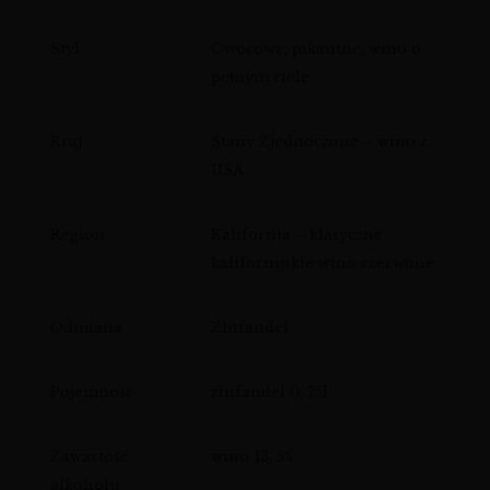
Styl
Owocowe, pikantne, wino o
pełnym ciele
Kraj
Stany Zjednoczone – wino z
USA
Region
Kalifornia – klasyczne
kalifornijskie wino czerwone
Odmiana
Zinfandel
Pojemność
zinfandel 0, 75l
Zawartość
wino 13, 5%
alkoholu