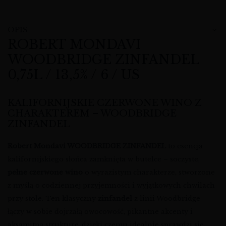
OPIS
ROBERT MONDAVI
WOODBRIDGE ZINFANDEL
0,75L / 13,5% / 6 / US
KALIFORNIJSKIE CZERWONE WINO Z
CHARAKTEREM – WOODBRIDGE
ZINFANDEL
Robert Mondavi WOODBRIDGE ZINFANDEL
to esencja
kalifornijskiego słońca zamknięta w butelce – soczyste,
pełne czerwone wino
o wyrazistym charakterze, stworzone
z myślą o codziennej przyjemności i wyjątkowych chwilach
przy stole. Ten klasyczny
zinfandel
z linii Woodbridge
łączy w sobie dojrzałą owocowość, pikantne akcenty i
aksamitną strukturę, dzięki czemu idealnie sprawdzi się