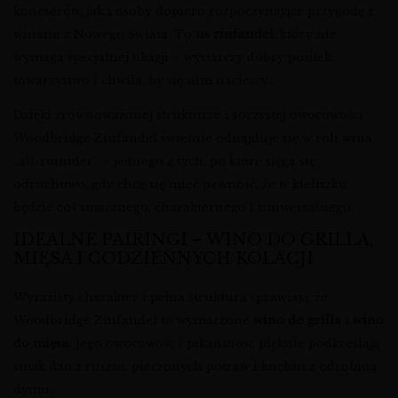
koneserów, jak i osoby dopiero rozpoczynające przygodę z
winami z Nowego Świata. To
us zinfandel
, który nie
wymaga specjalnej okazji – wystarczy dobry posiłek,
towarzystwo i chwila, by się nim nacieszyć.
Dzięki zrównoważonej strukturze i soczystej owocowości
Woodbridge Zinfandel świetnie odnajduje się w roli wina
„all-rounder” – jednego z tych, po które sięga się
odruchowo, gdy chce się mieć pewność, że w kieliszku
będzie coś smacznego, charakternego i uniwersalnego.
IDEALNE PAIRINGI – WINO DO GRILLA,
MIĘSA I CODZIENNYCH KOLACJI
Wyrazisty charakter i pełna struktura sprawiają, że
Woodbridge Zinfandel to wymarzone
wino do grilla
i
wino
do mięsa
. Jego owocowość i pikantność pięknie podkreślają
smak dań z rusztu, pieczonych potraw i kuchni z odrobiną
dymu.