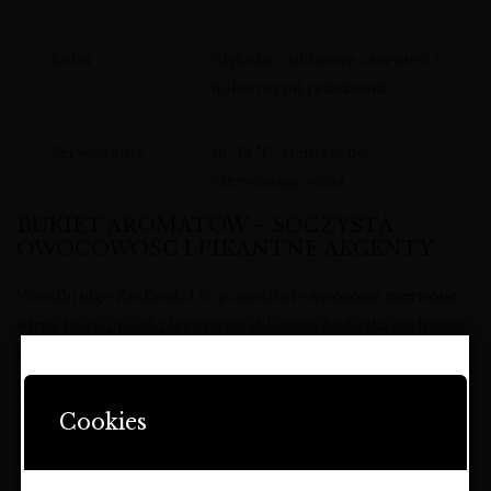
Kolor
Głęboka, rubinowa czerwień z
fioletowymi refleksami
Serwowanie
16–18 °C, kieliszki do
czerwonego wina
BUKIET AROMATÓW – SOCZYSTA
OWOCOWOŚĆ I PIKANTNE AKCENTY
Woodbridge Zinfandel to prawdziwie
owocowe czerwone
wino
, które już od pierwszego zbliżenia kieliszka zachwyca
intensywnym, wielowymiarowym bukietem. Dominują tu
dojrzałe, ciemne owoce – przede wszystkim
wino o
STRONA ZAWIERA OFERTĘ
DOTYCZĄCĄ NAPOJÓW
aromatach jeżyn
, czarnych porzeczek i malinowej
Cookies
ALKOHOLOWYCH I JEST
konfitury, które tworzą wrażenie klasycznego,
jammy
PRZEZNACZONA TYLKO DLA
zinfandel
.
OSÓB PEŁNOLETNICH.