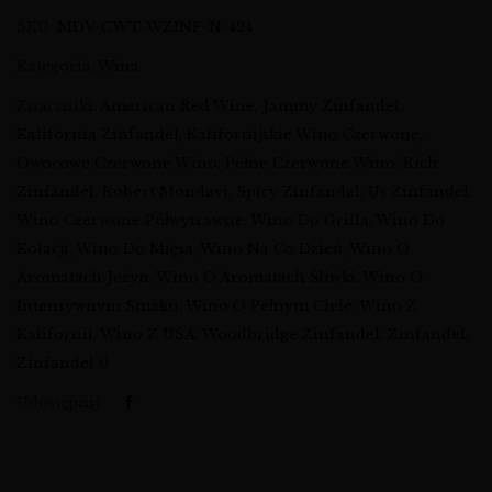
SKU:
MDV-CWT-WZINF-N-424
Kategoria:
Wina
Znaczniki:
American Red Wine
,
Jammy Zinfandel
,
Kalifornia Zinfandel
,
Kalifornijskie Wino Czerwone
,
Owocowe Czerwone Wino
,
Pełne Czerwone Wino
,
Rich
Zinfandel
,
Robert Mondavi
,
Spicy Zinfandel
,
Us Zinfandel
,
Wino Czerwone Półwytrawne
,
Wino Do Grilla
,
Wino Do
Kolacji
,
Wino Do Mięsa
,
Wino Na Co Dzień
,
Wino O
Aromatach Jeżyn
,
Wino O Aromatach Śliwki
,
Wino O
Intensywnym Smaku
,
Wino O Pełnym Ciele
,
Wino Z
Kalifornii
,
Wino Z USA
,
Woodbridge Zinfandel
,
Zinfandel
,
Zinfandel 0
Udostępnij: