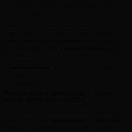
czereśnie – które płynnie przechodzą w nuty konfitury i
delikatnej czekolady.
Średnia, soczysta kwasowość nadaje winu świeżości, a
subtelna słodycz owocu pięknie równoważy pikantne
akcenty. Finisz jest długi, rozgrzewający, z nutą pieprzu i
wanilii, co podkreśla
wino o intensywnym smaku
, idealne
do delektowania się powoli, łyk po łyku.
To
american red wine
, które łączy kalifornijską swobodę z
elegancją – pełne, ale nie przytłaczające, wyraziste, ale wciąż
niezwykle pijalne.
WOODBRIDGE ZINFANDEL – SERCE
KALIFORNIJSKIEGO STYLU
Linia Woodbridge to hołd dla klasycznego, przystępnego
stylu, z którego słynie
wino z kalifornii
. Ten
Kalifornia
zinfandel
został stworzony tak, aby cieszyć zarówno