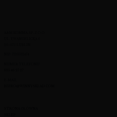
A&M KOMMA SP. Z O.O.
UL. EWANGELICKA 6
20-075 LUBLIN
NIP: 7123512474
NUMER TELEFONU
695 46 27 27
E-MAIL
BIURO@WINNYSKLAD.COM
STRONA GŁÓWNA
SKLEP