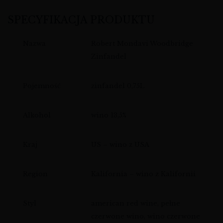
SPECYFIKACJA PRODUKTU
Nazwa
Robert Mondavi Woodbridge
Zinfandel
Pojemność
zinfandel 0,75L
Alkohol
wino 13,5%
Kraj
US – wino z USA
Region
Kalifornia – wino z Kalifornii
Styl
american red wine, pełne
czerwone wino, wino czerwone