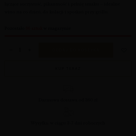
łączące soczystość, pikantność i pełnię smaku – idealne
wino na co dzień, do kolacji i spotkań przy grillu.
Pozostało
36 sztuk
w magazynie
DODAJ DO KOSZYKA
KUP TERAZ
Darmowa dostawa od 360 zł
Wysyłka: w ciągu 3-7 dni roboczych