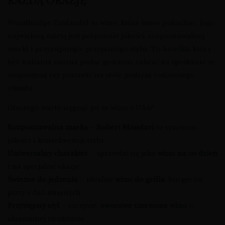
KAŻDĄ OKAZJĘ
Woodbridge Zinfandel to wino, które łatwo pokochać. Jego
największą zaletą jest połączenie jakości, rozpoznawalnej
marki i przystępnego, przyjaznego stylu. To butelka, którą
bez wahania można podać gościom, zabrać na spotkanie ze
znajomymi czy postawić na stole podczas rodzinnego
obiadu.
Dlaczego warto sięgnąć po to wino z USA?
Rozpoznawalna marka
–
Robert Mondavi
to synonim
jakości i konsekwencji stylu.
Uniwersalny charakter
– sprawdzi się jako
wino na co dzień
i na specjalne okazje.
Świetne do jedzenia
– idealne
wino do grilla
, burgerów,
pizzy i dań mięsnych.
Przystępny styl
– soczyste,
owocowe czerwone wino
o
aksamitnej strukturze.