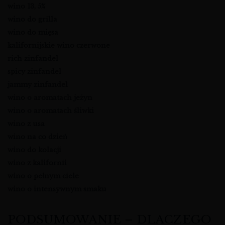
wino 13, 5%
wino do grilla
wino do mięsa
kalifornijskie wino czerwone
rich zinfandel
spicy zinfandel
jammy zinfandel
wino o aromatach jeżyn
wino o aromatach śliwki
wino z usa
wino na co dzień
wino do kolacji
wino z kalifornii
wino o pełnym ciele
wino o intensywnym smaku
PODSUMOWANIE – DLACZEGO