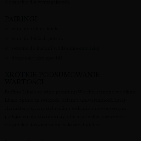
eleganckie dla wymagających.
PAIRINGI
wino do ryb i sałatek
wino do lekkich potraw
świetne do kuchni śródziemnomorskiej
doskonałe jako aperitif
KRÓTKIE PODSUMOWANIE
WARTOŚCI
Ruffino Libaio to wino premium Włochy, cenione w ruffino
libaio opinie za świeżość, balans i uniwersalność. Łączy
charakterystyczny styl ruffino toskania z nowoczesnym
podejściem do chardonnay, oferując lekkie, owocowe i
eleganckie doświadczenie w każdej butelce.