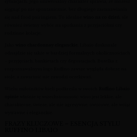
sytuacjach. Jego uniwersalny charakter sprawia, że możesz
sięgnąć po nie spontanicznie, bez długiego zastanawiania
się nad food pairingiem. To idealne
wino na co dzień
, ale
również świetny wybór na spotkania z przyjaciółmi czy
rodzinne kolacje.
Jako
wino chardonnay eleganckie
, Libaio doskonale
odnajdzie się także w bardziej formalnych okolicznościach
– przyjęciach, bankietach czy degustacjach. Butelka z
rozpoznawalnym logo Ruffino zawsze wygląda dobrze na
stole, a zawartość nie zawodzi oczekiwań.
Wielu miłośników bieli podkreśla w swoich
Ruffino Libaio
opinie
właśnie tę wszechstronność: wino jest lekkie, ale
charakterne, świeże, ale nie agresywne, owocowe, ale wciąż
wytrawne i eleganckie.
FRAZY KLUCZOWE – ESENCJA STYLU
RUFFINO LIBAIO