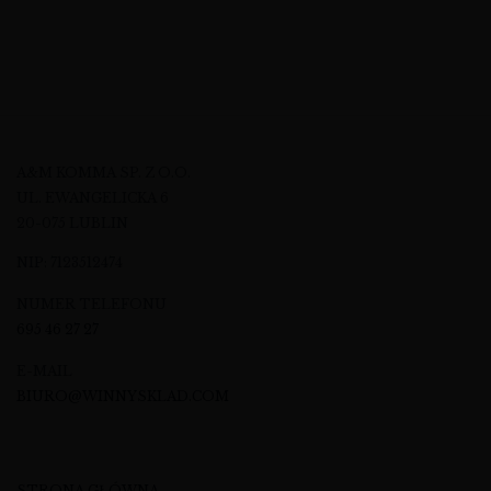
A&M KOMMA SP. Z O.O.
UL. EWANGELICKA 6
20-075 LUBLIN
NIP: 7123512474
NUMER TELEFONU
695 46 27 27
E-MAIL
BIURO@WINNYSKLAD.COM
STRONA GŁÓWNA