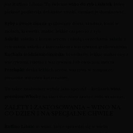
jest Ruffino Libaio. To świetne
wino do ryb i sałatek
, które
pięknie podkreśla delikatne smaki, zamiast je dominować.
Ryby i owoce morza:
grillowany dorsz, sandacz, łosoś w
ziołach, krewetki, małże, lekkie carpaccio z ryb.
Sałatki:
sałatka z kozim serem, rukolą i orzechami, sałatki z
cytrusami, sałatka z kurczakiem i warzywami grillowanymi.
Kuchnia śródziemnomorska:
bruschetty, lekkie makarony z
warzywami, risotto z warzywami lub owocami morza.
Przekąski:
deska lekkich serów, warzywa w tempurze,
pieczone warzywa korzeniowe.
To także znakomity wybór jako aperitif – kieliszek
wina
premium Włochy
na start wieczoru zawsze robi wrażenie.
ZALETY I ZASTOSOWANIA – WINO NA
CO DZIEŃ I NA SPECJALNE CHWILE
Ruffino Libaio
to wino, które sprawdzi się w wielu