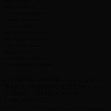
wino z toskanii
chardonnay 12, 5%
wino premium włochy
delikatne białe wino
wino na co dzień
wino do lekkich potraw
wino rześkie i aromatyczne
ruffino libaio opinie
toskania białe wino
wino włoskie wytrawne
wino chardonnay eleganckie
PODSUMOWANIE – DLACZEGO
WARTO WYBRAĆ RUFFINO
“LIBAIO” CHARDONNAY
TOSCANA IGT
Ruffino “Libaio” Chardonnay Toscana IGT to harmonijne