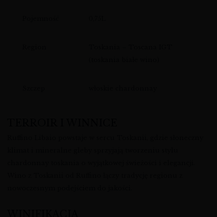
Pojemność
0,75L
Region
Toskania – Toscana IGT
(toskania białe wino)
Szczep
włoskie chardonnay
TERROIR I WINNICE
Ruffino Libaio powstaje w sercu Toskanii, gdzie słoneczny
klimat i mineralne gleby sprzyjają tworzeniu stylu
chardonnay toskania o wyjątkowej świeżości i elegancji.
Wino z Toskanii od Ruffino łączy tradycję regionu z
nowoczesnym podejściem do jakości.
WINIFIKACJA