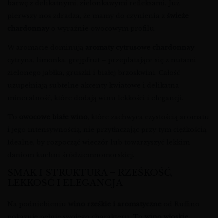
barwę z delikatnymi, zielonkawymi refleksami. Już
pierwszy nos zdradza, że mamy do czynienia z
świeże
chardonnay
o wyraźnie owocowym profilu.
W aromacie dominują
aromaty cytrusowe chardonnay
–
cytryna, limonka, grejpfrut – przeplatające się z nutami
zielonego jabłka, gruszki i białej brzoskwini. Całość
uzupełniają subtelne akcenty kwiatowe i delikatna
mineralność, które dodają winu lekkości i elegancji.
To
owocowe białe wino
, które zachwyca czystością aromatu
i jego intensywnością, nie przytłaczając przy tym ciężkością.
Idealne, by rozpocząć wieczór lub towarzyszyć lekkim
daniom kuchni śródziemnomorskiej.
SMAK I STRUKTURA – RZEŚKOŚĆ,
LEKKOŚĆ I ELEGANCJA
Na podniebieniu
wino rześkie i aromatyczne
od Ruffino
pokazuje pełnię swojego charakteru. To
wino włoskie