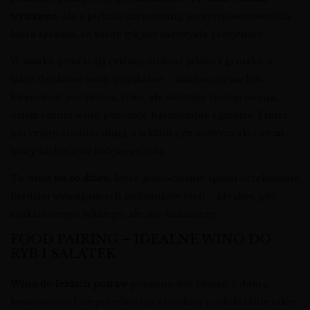
wytrawne
, ale z pięknie zarysowaną, soczystą owocowością,
która sprawia, że każdy łyk jest niezwykle przyjemny.
W smaku powracają cytrusy, zielone jabłko i gruszka, a
także delikatne nuty tropikalne – ananas czy melon.
Kwasowość jest świeża, żywa, ale świetnie zintegrowana,
dzięki czemu wino pozostaje harmonijne i gładkie. Finisz
jest czysty, średnio długi, z lekkim cytrusowym akcentem,
który zachęca do kolejnego łyka.
To
wino na co dzień
, które jednocześnie spełni oczekiwania
bardziej wymagających miłośników bieli – idealne, gdy
szukasz czegoś lekkiego, ale nie banalnego.
FOOD PAIRING – IDEALNE WINO DO
RYB I SAŁATEK
Wino do lekkich potraw
powinno być świeże, z dobrą
kwasowością i nieprzytłaczającą strukturą – dokładnie takie