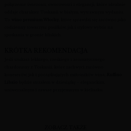
połączenie świeżości, owocowości i elegancji, które idealnie
oddaje charakter Toskanii w białym, wytrawnym wydaniu.
To
wino premium Włochy
, które sprawdzi się zarówno jako
codzienny towarzysz posiłków, jak i stylowy wybór na
spotkania w gronie bliskich.
KRÓTKA REKOMENDACJA
Jeśli szukasz lekkiego, rześkiego i aromatycznego
chardonnay z Toskanii, które zachwyci zarówno
koneserów, jak i początkujących miłośników wina,
Ruffino
Libaio
będzie strzałem w dziesiątkę – eleganckim,
uniwersalnym i zawsze przyjemnym w kieliszku.
ZOBACZ TAKŻE