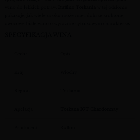
wino do lekkich potraw.
Ruffino Toskania
w tej odsłonie
pokazuje, jak wiele uroku może mieć dobrze zrobione,
owocowe białe wino o wyraźnie cytrusowym charakterze.
SPECYFIKACJA WINA
Cecha
Opis
Kraj
Włochy
Region
Toskania
Apelacja
Toskana IGT Chardonnay
Producent
Ruffino