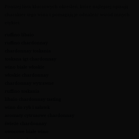
Poniżej lista kluczowych określeń, które najlepiej opisują
charakter tego wina i pomagają je odnaleźć wśród innych
etykiet:
ruffino libaio
ruffino chardonnay
chardonnay toskania
toskana igt chardonnay
wino białe włoskie
włoskie chardonnay
chardonnay wytrawne
ruffino toskania
libaio chardonnay tasting
wino do ryb i sałatek
aromaty cytrusowe chardonnay
świeże chardonnay
owocowe białe wino