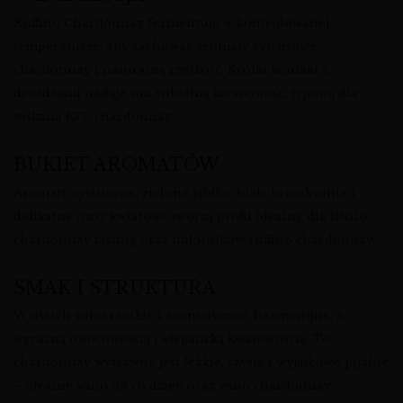
Ruffino Chardonnay fermentuje w kontrolowanej
temperaturze, aby zachować aromaty cytrusowe
chardonnay i naturalną rześkość. Krótki kontakt z
drożdżami nadaje mu subtelną kremowość, typową dla
toskana IGT chardonnay.
BUKIET AROMATÓW
Aromaty cytrusowe, zielone jabłko, biała brzoskwinia i
delikatne nuty kwiatowe tworzą profil idealny dla libaio
chardonnay tasting oraz miłośników ruffino chardonnay.
SMAK I STRUKTURA
W ustach wino rześkie i aromatyczne, harmonijne, z
wyraźną owocowością i elegancką kwasowością. To
chardonnay wytrawne jest lekkie, czyste i wyjątkowo pijalne
– idealne wino na co dzień oraz wino chardonnay