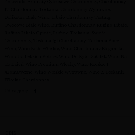
Znaczniki:
Aromaty Cytrusowe Chardonnay
,
Chardonnay
12
,
Chardonnay Toskania
,
Chardonnay Wytrawne
,
Delikatne Białe Wino
,
Libaio Chardonnay Tasting
,
Owocowe Białe Wino
,
Ruffino Chardonnay
,
Ruffino Libaio
,
Ruffino Libaio Opinie
,
Ruffino Toskania
,
Świeże
Chardonnay
,
Toskana Igt Chardonnay
,
Toskania Białe
Wino
,
Wino Białe Włoskie
,
Wino Chardonnay Eleganckie
,
Wino Do Lekkich Potraw
,
Wino Do Ryb I Sałatek
,
Wino Na
Co Dzień
,
Wino Premium Włochy
,
Wino Rześkie I
Aromatyczne
,
Wino Włoskie Wytrawne
,
Wino Z Toskanii
,
Włoskie Chardonnay
Udostępnij:
OPIS