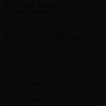
RUFFINO “LIBAIO”
CHARDONNAY TOSCANA IGT
0,75L / 12,5% / 6 / IT
RUFFINO LIBAIO – ESENCJA
TOSKAŃSKIEGO CHARDONNAY W
KIELISZKU
Ruffino Libaio
to zaproszenie do słonecznej Toskanii
zamknięte w eleganckiej butelce. To
włoskie chardonnay
stworzone z myślą o miłośnikach świeżych, rześkich i
aromatycznych win, którzy cenią sobie połączenie tradycji z
nowoczesnym stylem. Wino powstaje w sercu regionu,
gdzie
wino z Toskanii
od pokoleń zachwyca swoją
harmonią, lekkością i klasą.
To idealne
chardonnay wytrawne
na co dzień i na
specjalne okazje – zarówno jako elegancki aperitif, jak i