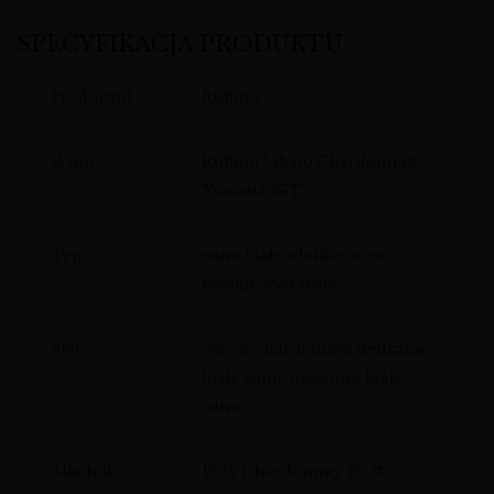
SPECYFIKACJA PRODUKTU
Producent
Ruffino
Wino
Ruffino Libaio Chardonnay
Toscana IGT
Typ
wino białe włoskie, wino
włoskie wytrawne
Styl
świeże chardonnay, delikatne
białe wino, owocowe białe
wino
Alkohol
12,5% (chardonnay 12, 5%)