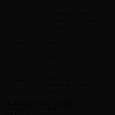
Styl
Armenian dry red wine –
Areni red dry, wino wytrawne
czerwone
Pojemność
wino 0, 75l
Zawartość
wino 13, 5%
alkoholu
Charakter
Subtelne czerwone wino o
dobrej strukturze i łagodnych
taninach,
TERROIR I POCHODZENIE –
PRAWDZIWE GÓRSKIE WINO Z
KAUKAZU