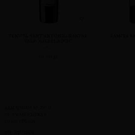
TENUTA SANT’ANTONIO NANFRE
LAMITA R
VALPOLICELLA DOC
WINA
69,00
zł
A&M KOMMA SP. Z O.O.
UL. EWANGELICKA 6
20-075 LUBLIN
NIP: 7123512474