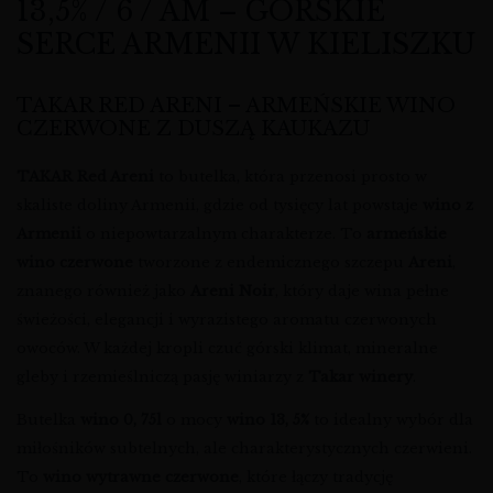
13,5% / 6 / AM – GÓRSKIE
SERCE ARMENII W KIELISZKU
TAKAR RED ARENI – ARMEŃSKIE WINO
CZERWONE Z DUSZĄ KAUKAZU
TAKAR Red Areni
to butelka, która przenosi prosto w
skaliste doliny Armenii, gdzie od tysięcy lat powstaje
wino z
Armenii
o niepowtarzalnym charakterze. To
armeńskie
wino czerwone
tworzone z endemicznego szczepu
Areni
,
znanego również jako
Areni Noir
, który daje wina pełne
świeżości, elegancji i wyrazistego aromatu czerwonych
owoców. W każdej kropli czuć górski klimat, mineralne
gleby i rzemieślniczą pasję winiarzy z
Takar winery
.
Butelka
wino 0, 75l
o mocy
wino 13, 5%
to idealny wybór dla
miłośników subtelnych, ale charakterystycznych czerwieni.
To
wino wytrawne czerwone
, które łączy tradycję