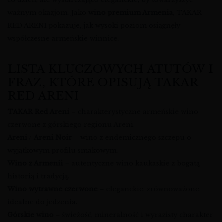
ważnym okazjom. Jako
wino premium Armenia
, TAKAR
RED ARENI pokazuje, jak wysoki poziom osiągnęły
współczesne armeńskie winnice.
LISTA KLUCZOWYCH ATUTÓW I
FRAZ, KTÓRE OPISUJĄ TAKAR
RED ARENI
TAKAR Red Areni
– charakterystyczne armeńskie wino
czerwone z górskiego regionu Areni.
Areni
/
Areni Noir
– wino z endemicznego szczepu o
wyjątkowym profilu smakowym.
Wino z Armenii
– autentyczne wino kaukaskie z bogatą
historią i tradycją.
Wino wytrawne czerwone
– eleganckie, zrównoważone,
idealne do jedzenia.
Górskie wino
– świeżość, mineralność i wyrazisty charakter