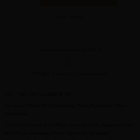
KUP TERAZ
Darmowa dostawa od 360 zł
Wysyłka: w ciągu 3-7 dni roboczych
SKU:
TAK-CWT-RAREN-N-169
Kategorie:
Wina
,
Wina Spokojne
,
Wina Wytrawne
,
Wino
Czerwone
Znaczniki:
Areni
,
Areni Noir
,
Areni Red Dry
,
Armenian Dry
Red Wine
,
Armeńskie Wino Czerwone
,
Aromaty