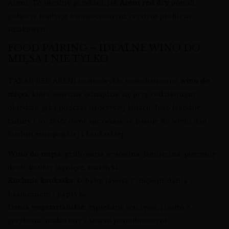
Areni. To idealny przykład, jak
Areni red dry
potrafi
połączyć tradycję z nowoczesnym, czystym profilem
smakowym.
FOOD PAIRING – IDEALNE WINO DO
MIĘSA I NIE TYLKO
TAKAR RED ARENI to niezwykle wszechstronne
wino do
mięsa
, które świetnie odnajdzie się przy codziennym
obiedzie, jak i podczas uroczystej kolacji. Jego łagodne
taniny i soczysty owoc sprawiają, że pasuje do wielu dań
kuchni europejskiej i kaukaskiej.
Wino do mięsa:
grillowana wołowina, jagnięcina, pieczony
drób, kotlety jagnięce, szaszłyki.
Kuchnia kaukaska:
kebaby, lawasz z mięsem, dania z
bakłażanem i papryką.
Dania wegetariańskie:
zapiekane warzywa, risotto z
grzybami, makarony z sosem pomidorowym.