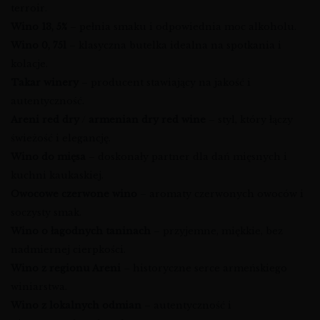
terroir.
Wino 13, 5%
– pełnia smaku i odpowiednia moc alkoholu.
Wino 0, 75l
– klasyczna butelka idealna na spotkania i
kolacje.
Takar winery
– producent stawiający na jakość i
autentyczność.
Areni red dry
/
armenian dry red wine
– styl, który łączy
świeżość i elegancję.
Wino do mięsa
– doskonały partner dla dań mięsnych i
kuchni kaukaskiej.
Owocowe czerwone wino
– aromaty czerwonych owoców i
soczysty smak.
Wino o łagodnych taninach
– przyjemne, miękkie, bez
nadmiernej cierpkości.
Wino z regionu Areni
– historyczne serce armeńskiego
winiarstwa.
Wino z lokalnych odmian
– autentyczność i