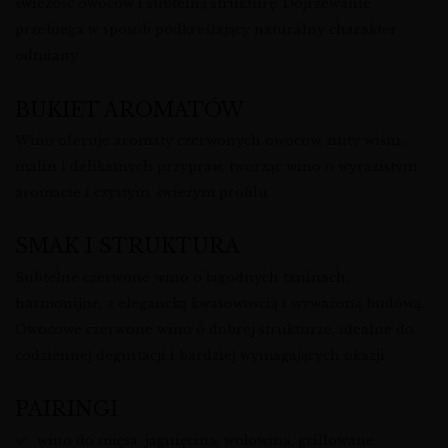
świeżość owoców i subtelną strukturę. Dojrzewanie
przebiega w sposób podkreślający naturalny charakter
odmiany.
BUKIET AROMATÓW
Wino oferuje aromaty czerwonych owoców, nuty wiśni,
malin i delikatnych przypraw, tworząc wino o wyrazistym
aromacie i czystym, świeżym profilu.
SMAK I STRUKTURA
Subtelne czerwone wino o łagodnych taninach,
harmonijne, z elegancką kwasowością i wyważoną budową.
Owocowe czerwone wino o dobrej strukturze, idealne do
codziennej degustacji i bardziej wymagających okazji.
PAIRINGI
wino do mięsa: jagnięcina, wołowina, grillowane