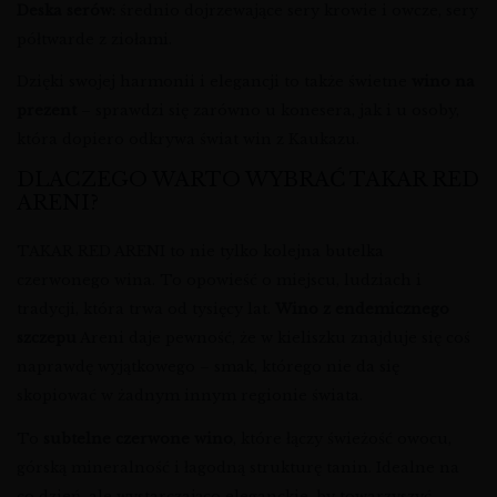
Deska serów:
średnio dojrzewające sery krowie i owcze, sery
półtwarde z ziołami.
Dzięki swojej harmonii i elegancji to także świetne
wino na
prezent
– sprawdzi się zarówno u konesera, jak i u osoby,
która dopiero odkrywa świat win z Kaukazu.
DLACZEGO WARTO WYBRAĆ TAKAR RED
ARENI?
TAKAR RED ARENI to nie tylko kolejna butelka
czerwonego wina. To opowieść o miejscu, ludziach i
tradycji, która trwa od tysięcy lat.
Wino z endemicznego
szczepu
Areni daje pewność, że w kieliszku znajduje się coś
naprawdę wyjątkowego – smak, którego nie da się
skopiować w żadnym innym regionie świata.
To
subtelne czerwone wino
, które łączy świeżość owocu,
górską mineralność i łagodną strukturę tanin. Idealne na
co dzień, ale wystarczająco eleganckie, by towarzyszyć