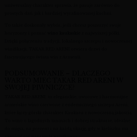
uniwersalny charakter sprawia, że pasuje zarówno do
prostych dań, jak i bardziej wyrafinowanej kuchni.
To także doskonały wybór, jeśli chcesz poszerzyć swoje
horyzonty i poznać
wino kaukaskie
z najwyższej półki.
Dzięki połączeniu tradycji, lokalnego szczepu i nowoczesnej
winifikacji, TAKAR RED ARENI otwiera drzwi do
fascynującego świata win z Armenii.
PODSUMOWANIE – DLACZEGO
WARTO MIEĆ TAKAR RED ARENI W
SWOJEJ PIWNICZCE?
TAKAR RED ARENI to eleganckie, owocowe i harmonijne
armeńskie wino czerwone z endemicznego szczepu Areni,
które łączy górski charakter Kaukazu z nowoczesną jakością.
To wino o łagodnych taninach i dobrej strukturze, idealne
do mięsa, na prezent i na każdą okazję, gdy w kieliszku ma
zagościć coś naprawdę wyjątkowego.