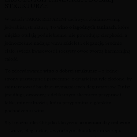
STRUKTURZE
W ustach TAKAR RED ARENI zachwyca zbalansowaną,
jedwabistą strukturą. To
wino o łagodnych taninach
, które
miękko otulają podniebienie, nie powodując cierpkości, a
jednocześnie nadając winu szkielet i elegancję. Średnie
ciało, świeża kwasowość i soczysty owoc tworzą harmonijną
całość.
To zdecydowanie
wino o dobrej strukturze
– z jednej
strony przystępne i przyjemne, z drugiej na tyle złożone, by
zainteresować bardziej wymagających degustatorów. Finisz
jest długi, owocowy, z delikatnym akcentem przypraw i
lekką mineralnością, która przypomina o górskim
pochodzeniu wina.
Styl można określić jako klasyczne
armenian dry red wine
– świeże, eleganckie, z wyraźnym charakterem szczepu