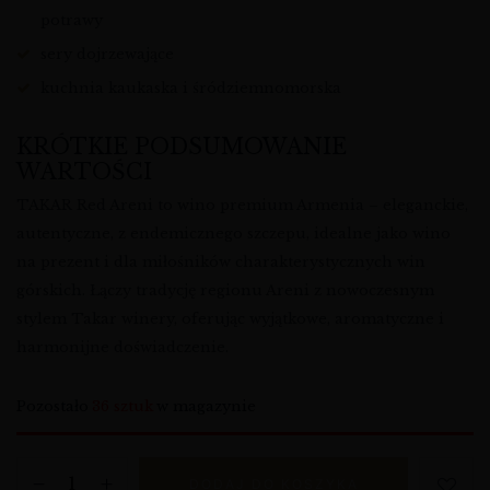
potrawy
sery dojrzewające
kuchnia kaukaska i śródziemnomorska
KRÓTKIE PODSUMOWANIE
WARTOŚCI
TAKAR Red Areni to wino premium Armenia – eleganckie,
autentyczne, z endemicznego szczepu, idealne jako wino
na prezent i dla miłośników charakterystycznych win
górskich. Łączy tradycję regionu Areni z nowoczesnym
stylem Takar winery, oferując wyjątkowe, aromatyczne i
harmonijne doświadczenie.
Pozostało
36 sztuk
w magazynie
DODAJ DO KOSZYKA