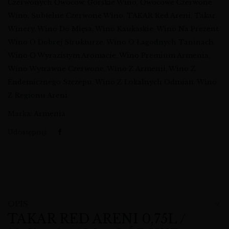
Czerwonych Owoców
,
Górskie Wino
,
Owocowe Czerwone
Wino
,
Subtelne Czerwone Wino
,
TAKAR Red Areni
,
Takar
Winery
,
Wino Do Mięsa
,
Wino Kaukaskie
,
Wino Na Prezent
,
Wino O Dobrej Strukturze
,
Wino O Łagodnych Taninach
,
Wino O Wyrazistym Aromacie
,
Wino Premium Armenia
,
Wino Wytrawne Czerwone
,
Wino Z Armenii
,
Wino Z
Endemicznego Szczepu
,
Wino Z Lokalnych Odmian
,
Wino
Z Regionu Areni
Marka:
Armenia
Udostępnij:
OPIS
TAKAR RED ARENI 0,75L /