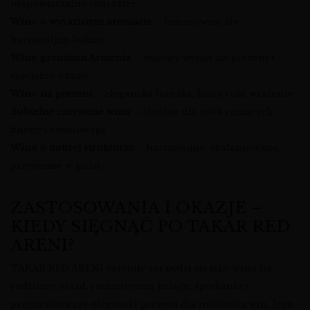
niepowtarzalny charakter.
Wino o wyrazistym aromacie
– intensywny, ale
harmonijny bukiet.
Wino premium Armenia
– świetny wybór na prezent i
specjalne okazje.
Wino na prezent
– elegancka butelka, która robi wrażenie.
Subtelne czerwone wino
– idealne dla osób ceniących
finezję i równowagę.
Wino o dobrej strukturze
– harmonijne, zbalansowane,
przyjemne w piciu.
ZASTOSOWANIA I OKAZJE –
KIEDY SIĘGNĄĆ PO TAKAR RED
ARENI?
TAKAR RED ARENI świetnie sprawdzi się jako wino na
rodzinny obiad, romantyczną kolację, spotkanie z
przyjaciółmi czy elegancki prezent dla miłośnika win. Jego