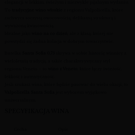
elegancji w lekkim, świeżym i niezwykle pijalnym wydaniu.
To
tradycyjne wino włoskie
z regionu Valpolicella, które
zachwyca soczystą owocowością, delikatną strukturą i
wyważoną kwasowością.
Idealne jako
wino na co dzień
, ale z klasą, której nie
powstydzi się żadna kolacja w dobrym towarzystwie.
Butelka
Santa Sofia 0,75
skrywa w sobie historię winnicy z
wieloletnią tradycją, a także charakterystyczny styl
regionu Veneto – to
wino z Veneto
, które łączy świeżość,
lekkość i autentyczność.
Jeśli szukasz wina, które będzie pasować do wielu okazji, to
Valpolicella Santa Sofia
jest wyborem wyjątkowo
uniwersalnym.
SPECYFIKACJA WINA
Cecha
Opis