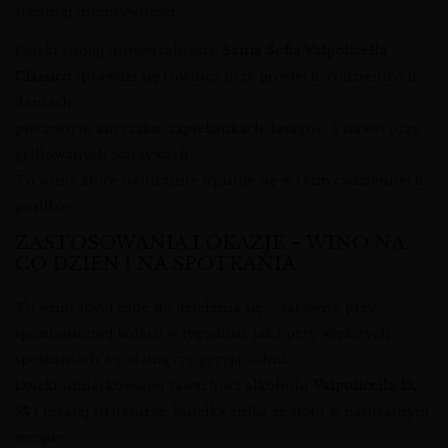
średniej intensywności.
Dzięki swojej uniwersalności,
Santa Sofia Valpolicella
Classico
sprawdzi się również przy prostych, codziennych
daniach:
pieczonym kurczaku, zapiekankach, lasagne, a nawet przy
grillowanych warzywach.
To wino, które naturalnie wpisuje się w rytm codziennych
posiłków.
ZASTOSOWANIA I OKAZJE – WINO NA
CO DZIEŃ I NA SPOTKANIA
To wino stworzone do dzielenia się – zarówno przy
spontanicznej kolacji w tygodniu, jak i przy większych
spotkaniach z rodziną czy przyjaciółmi.
Dzięki umiarkowanej zawartości alkoholu
Valpolicella 12,
5%
i lekkiej strukturze, butelka znika ze stołu w naturalnym
tempie,