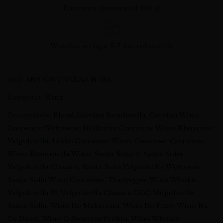
Darmowa dostawa od 360 zł
Wysyłka: w ciągu 3-7 dni roboczych
SKU:
SNS-CWT-VCLAS-N-505
Kategoria:
Wina
Znaczników:
Blend Corvina Rondinella
,
Corvina Wino
,
Czerwone Wytrawne
,
Delikatne Czerwone Wino
,
Klasyczne
Valpolicella
,
Lekko Czerwone Wino
,
Owocowe Czerwone
Wino
,
Rondinella Wino
,
Santa Sofia 0
,
Santa Sofia
Valpolicella Classico
,
Santa Sofia Valpolicella Wytrawne
,
Santa Sofia Wino Czerwone
,
Tradycyjne Wino Włoskie
,
Valpolicella 12
,
Valpolicella Classico DOC
,
Valpolicella
Santa Sofia
,
Wino Do Makaronu
,
Wino Do Pizzy
,
Wino Na
Co Dzień
,
Wino O Świeżym Profilu
,
Wino Włoskie