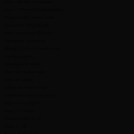
wino włoskie czerwone
wino z Wenecji Euganejskiej
Valpolicella Santa Sofia
klasyczne Valpolicella
wino wytrawne Włochy
czerwone wytrawne
blend Corvina Rondinella
Corvina wino
Rondinella wino
wino do makaronu
wino do pizzy
lekko czerwone wino
owocowe czerwone wino
wino na co dzień
wino z Veneto
Valpolicella 12, 5%
wino 0, 75l