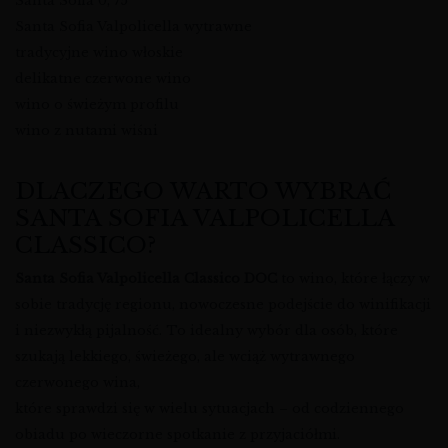
Santa Sofia 0, 75
Santa Sofia Valpolicella wytrawne
tradycyjne wino włoskie
delikatne czerwone wino
wino o świeżym profilu
wino z nutami wiśni
DLACZEGO WARTO WYBRAĆ
SANTA SOFIA VALPOLICELLA
CLASSICO?
Santa Sofia Valpolicella Classico DOC
to wino, które łączy w
sobie tradycję regionu, nowoczesne podejście do winifikacji
i niezwykłą pijalność. To idealny wybór dla osób, które
szukają lekkiego, świeżego, ale wciąż wytrawnego
czerwonego wina,
które sprawdzi się w wielu sytuacjach – od codziennego
obiadu po wieczorne spotkanie z przyjaciółmi.