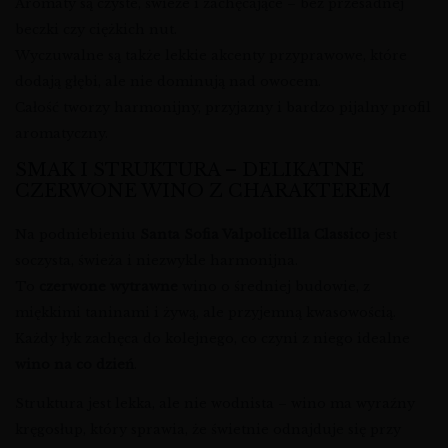
Aromaty są czyste, świeże i zachęcające – bez przesadnej
beczki czy ciężkich nut.
Wyczuwalne są także lekkie akcenty przyprawowe, które
dodają głębi, ale nie dominują nad owocem.
Całość tworzy harmonijny, przyjazny i bardzo pijalny profil
aromatyczny.
SMAK I STRUKTURA – DELIKATNE
CZERWONE WINO Z CHARAKTEREM
Na podniebieniu
Santa Sofia Valpolicellla Classico
jest
soczysta, świeża i niezwykle harmonijna.
To
czerwone wytrawne
wino o średniej budowie, z
miękkimi taninami i żywą, ale przyjemną kwasowością.
Każdy łyk zachęca do kolejnego, co czyni z niego idealne
wino na co dzień
.
Struktura jest lekka, ale nie wodnista – wino ma wyraźny
kręgosłup, który sprawia, że świetnie odnajduje się przy