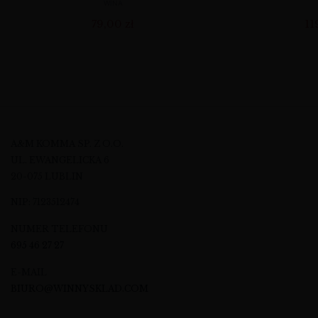
WINA
79,00
zł
11
A&M KOMMA SP. Z O.O.
UL. EWANGELICKA 6
20-075 LUBLIN
NIP: 7123512474
NUMER TELEFONU
695 46 27 27
E-MAIL
BIURO@WINNYSKLAD.COM