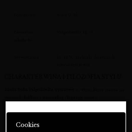
Pojemność
wino 0,75l
Zawartość
Valpolicella 12, 5%
alkoholu
Serwowanie
16–18 °C, kieliszki do lekkich
czerwonych win
CHARAKTER WINA I FILOZOFIA STYLU
Santa Sofia Valpolicella wytrawne
to wino, które stawia na
świeżość, lekkość i naturalną ekspresję owocu.
To
lekko czerwone wino
o subtelnej strukturze tanin,
idealne dla osób, które cenią sobie delikatność, ale nie chcą
STRONA ZAWIERA OFERTĘ
rezygnować z charakteru.
DOTYCZĄCĄ NAPOJÓW
Cookies
ALKOHOLOWYCH I JEST
W kieliszku otrzymujesz
wino o świeżym profilu
, które