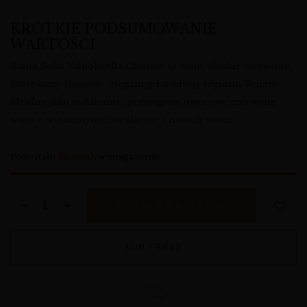
KRÓTKIE PODSUMOWANIE
WARTOŚCI
Santa Sofia Valpolicella Classico to wino włoskie czerwone,
które łączy świeżość, elegancję i tradycję regionu Veneto.
Idealne jako codzienne, przystępne, owocowe czerwone
wino o wyrazistym charakterze i nutach wiśni.
Pozostało
36 sztuk
w magazynie
DODAJ DO KOSZYKA
KUP TERAZ