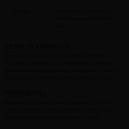
Szczepy
blend Corvina Rondinella
(Corvina wino, Rondinella
wino)
TERROIR I WINNICE
Valpolicella Santa Sofia powstaje w sercu apelacji
Valpolicella Classico DOC, na wzgórzach o wapienno-
gliniastych glebach, które nadają winu świeżość, lekkość i
elegancję typową dla tradycyjne wino włoskie z regionu.
WINIFIKACJA
Fermentacja w kontrolowanej temperaturze podkreśla
owocowy charakter, tworząc delikatne czerwone wino o
świeżym profilu, idealne jako wino na co dzień.