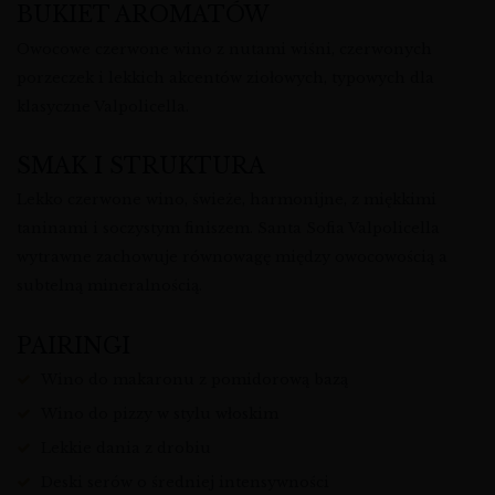
BUKIET AROMATÓW
Owocowe czerwone wino z nutami wiśni, czerwonych
porzeczek i lekkich akcentów ziołowych, typowych dla
klasyczne Valpolicella.
SMAK I STRUKTURA
Lekko czerwone wino, świeże, harmonijne, z miękkimi
taninami i soczystym finiszem. Santa Sofia Valpolicella
wytrawne zachowuje równowagę między owocowością a
subtelną mineralnością.
PAIRINGI
Wino do makaronu z pomidorową bazą
Wino do pizzy w stylu włoskim
Lekkie dania z drobiu
Deski serów o średniej intensywności