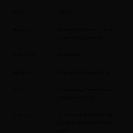
Kraj
Włochy
Region
Valpolicella, Veneto – wino z
Wenecji Euganejskiej
Producent
Santa Sofia
Apelacja
Valpolicella Classico DOC
Styl
czerwone wytrawne, wino
wytrawne Włochy
Szczepy
blend Corvina Rondinella
(Corvina wino, Rondinella
wino)