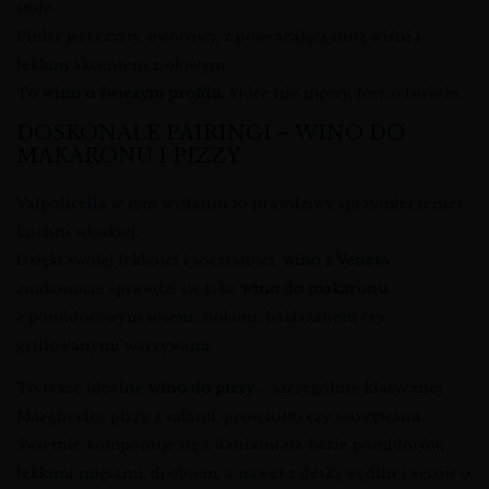
stole.
Finisz jest czysty, owocowy, z powracającą nutą wiśni i
lekkim akcentem ziołowym.
To
wino o świeżym profilu
, które nie męczy, lecz odświeża.
DOSKONAŁE PAIRINGI – WINO DO
MAKARONU I PIZZY
Valpolicella w tym wydaniu to prawdziwy sprzymierzeniec
kuchni włoskiej.
Dzięki swojej lekkości i soczystości,
wino z Veneto
znakomicie sprawdzi się jako
wino do makaronu
z pomidorowym sosem, ziołami, bakłażanem czy
grillowanymi warzywami.
To także idealne
wino do pizzy
– szczególnie klasycznej
Margherity, pizzy z salami, prosciutto czy warzywami.
Świetnie komponuje się z daniami na bazie pomidorów,
lekkimi mięsami, drobiem, a nawet z deską wędlin i serów o