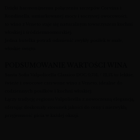
Dzięki harmonijnemu połączeniu szczepów Corvina i
Rondinella, umiarkowanej mocy i soczystej owocowości,
to wino z Veneto staje się naturalnym towarzyszem kuchni
włoskiej i śródziemnomorskiej.
Jedna butelka potrafi odmienić zwykły posiłek w małe,
włoskie święto.
PODSUMOWANIE WARTOŚCI WINA
Santa Sofia Valpolicella Classico DOC 0,75L / 12,5% to lekkie,
świeże i owocowe czerwone wino z Veneto, idealne do
codziennych posiłków i kuchni włoskiej.
Łączy tradycję regionu Valpolicella z nowoczesną elegancją,
oferując doskonały stosunek jakości do ceny i niezwykłą
przyjemność picia w każdej okazji.