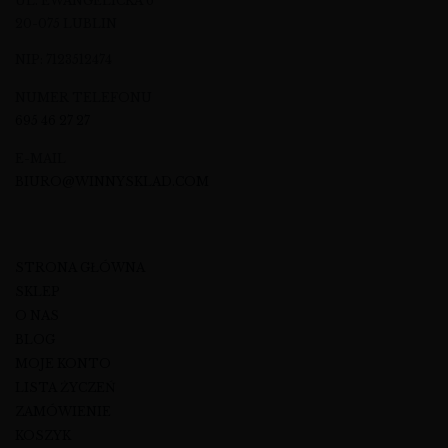
UL. EWANGELICKA 6
20-075 LUBLIN
NIP: 7123512474
NUMER TELEFONU
695 46 27 27
E-MAIL
BIURO@WINNYSKLAD.COM
STRONA GŁÓWNA
SKLEP
O NAS
BLOG
MOJE KONTO
LISTA ŻYCZEŃ
ZAMÓWIENIE
KOSZYK