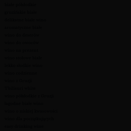
białe półsłodkie
gruzińskie białe
delikatne białe wino
aromatyczne białe
wino do deserów
wino do owoców
wino na prezent
wino stołowe białe
lekko słodkie wino
wino codzienne
wino z Gruzji
Tbilisuri white
wino półsłodkie z Gruzji
łagodne białe wino
wino o niskiej kwasowości
wino dla początkujących
easy drinking wine