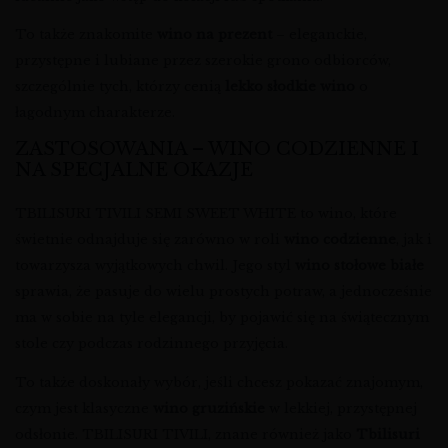
To także znakomite
wino na prezent
– eleganckie,
przystępne i lubiane przez szerokie grono odbiorców,
szczególnie tych, którzy cenią
lekko słodkie wino
o
łagodnym charakterze.
ZASTOSOWANIA – WINO CODZIENNE I
NA SPECJALNE OKAZJE
TBILISURI TIVILI SEMI SWEET WHITE to wino, które
świetnie odnajduje się zarówno w roli
wino codzienne
, jak i
towarzysza wyjątkowych chwil. Jego styl
wino stołowe białe
sprawia, że pasuje do wielu prostych potraw, a jednocześnie
ma w sobie na tyle elegancji, by pojawić się na świątecznym
stole czy podczas rodzinnego przyjęcia.
To także doskonały wybór, jeśli chcesz pokazać znajomym,
czym jest klasyczne
wino gruzińskie
w lekkiej, przystępnej
odsłonie. TBILISURI TIVILI, znane również jako
Tbilisuri