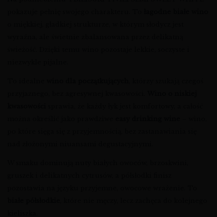
pokazuje pełnię swojego charakteru. To
łagodne białe wino
o miękkiej, gładkiej strukturze, w którym słodycz jest
wyraźna, ale świetnie zbalansowana przez delikatną
świeżość. Dzięki temu wino pozostaje lekkie, soczyste i
niezwykle pijalne.
To idealne
wino dla początkujących
, którzy szukają czegoś
przyjaznego, bez agresywnej kwasowości.
Wino o niskiej
kwasowości
sprawia, że każdy łyk jest komfortowy, a całość
można określić jako prawdziwe
easy drinking wine
– wino,
po które sięga się z przyjemnością, bez zastanawiania się
nad złożonymi niuansami degustacyjnymi.
W smaku dominują nuty białych owoców, brzoskwini,
gruszek i delikatnych cytrusów, a półsłodki finisz
pozostawia na języku przyjemne, owocowe wrażenie. To
białe półsłodkie
, które nie męczy, lecz zachęca do kolejnego
kieliszka.