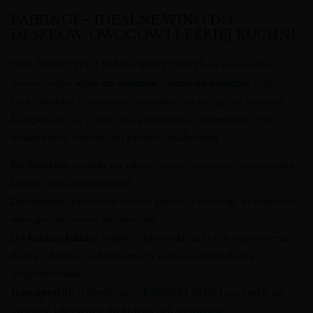
PAIRINGI – IDEALNE WINO DO
DESERÓW, OWOCÓW I LEKKIEJ KUCHNI
TBILISURI TIVILI SEMI SWEET WHITE to niezwykle
uniwersalne
wino do deserów
i
wino do owoców
. Jego
lekka słodycz i owocowy charakter sprawiają, że świetnie
komponuje się z wieloma potrawami, szczególnie tymi o
delikatnym, subtelnym profilu smakowym.
Do deserów:
serniki na zimno, tarty owocowe, panna cotta,
lekkie ciasta biszkoptowe.
Do owoców:
sałatki owocowe, świeże truskawki, brzoskwinie,
winogrona, owoce egzotyczne.
Do kuchni lekkiej:
sałatki z kurczakiem lub kozim serem,
dania z drobiu w delikatnych sosach, lekkie dania
wegetariańskie.
Jako aperitif:
schłodzone TBILISURI TIVILI sprawdzi się
idealnie jako wstęp do kolacji lub spotkania.