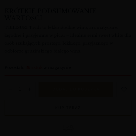
KRÓTKIE PODSUMOWANIE
WARTOŚCI
TBILISURI Tivili to lekko słodkie wino, aromatyczne,
łagodne i przyjemne w piciu – idealne semi sweet white dla
osób szukających prostego, lekkiego, przyjaznego w
odbiorze gruzińskiego białego wina.
Pozostało
36 sztuk
w magazynie
DODAJ DO KOSZYKA
KUP TERAZ