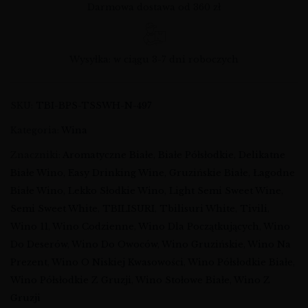
Darmowa dostawa od 360 zł
Wysyłka: w ciągu 3-7 dni roboczych
SKU:
TBI-BPS-TSSWH-N-497
Kategoria:
Wina
Znaczniki:
Aromatyczne Białe
,
Białe Półsłodkie
,
Delikatne
Białe Wino
,
Easy Drinking Wine
,
Gruzińskie Białe
,
Łagodne
Białe Wino
,
Lekko Słodkie Wino
,
Light Semi Sweet Wine
,
Semi Sweet White
,
TBILISURI
,
Tbilisuri White
,
Tivili
,
Wino 11
,
Wino Codzienne
,
Wino Dla Początkujących
,
Wino
Do Deserów
,
Wino Do Owoców
,
Wino Gruzińskie
,
Wino Na
Prezent
,
Wino O Niskiej Kwasowości
,
Wino Półsłodkie Białe
,
Wino Półsłodkie Z Gruzji
,
Wino Stołowe Białe
,
Wino Z
Gruzji