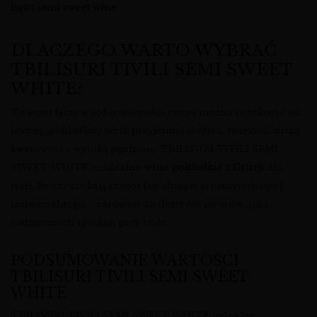
light semi sweet wine
DLACZEGO WARTO WYBRAĆ
TBILISURI TIVILI SEMI SWEET
WHITE?
To wino łączy w sobie wszystko, czego można oczekiwać od
lekkiej, półsłodkiej bieli: przyjemną słodycz, świeżość, niską
kwasowość i wysoką pijalność. TBILISURI TIVILI SEMI
SWEET WHITE to idealne
wino półsłodkie z Gruzji
dla
tych, którzy szukają czegoś łagodnego, aromatycznego i
uniwersalnego – zarówno do deserów, owoców, jak i
codziennych spotkań przy stole.
PODSUMOWANIE WARTOŚCI
TBILISURI TIVILI SEMI SWEET
WHITE
TBILISURI TIVILI SEMI SWEET WHITE to lekkie,