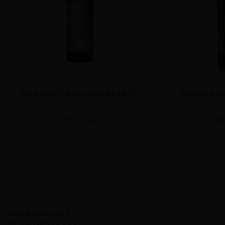
NIEPOORT DIALOGO BRANCO
BODEGA MA
WINA
79,00
zł
11
A&M KOMMA SP. Z O.O.