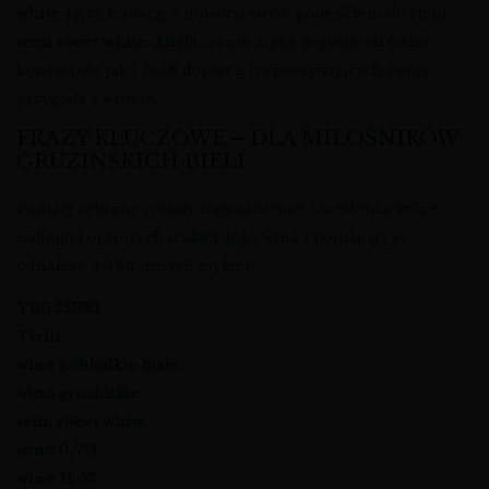
white
, łączy tradycję z nowoczesnym podejściem do stylu
semi sweet white
, dzięki czemu trafia w gusta zarówno
koneserów, jak i osób dopiero rozpoczynających swoją
przygodę z winem.
FRAZY KLUCZOWE – DLA MIŁOŚNIKÓW
GRUZIŃSKICH BIELI
Poniżej zebrane zostały najważniejsze określenia, które
najlepiej opisują charakter tego wina i pomagają je
odnaleźć wśród innych etykiet:
TBILISURI
Tivili
wino półsłodkie białe
wino gruzińskie
semi sweet white
wino 0, 75l
wino 11, 5%