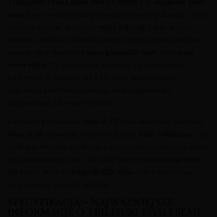
TBILISURI TIVILI SEMI SWEET WHITE
to
delikatne białe
wino
, które w niezwykle przystępny sposób pokazuje, czym
może zachwycać klasyczne
wino z Gruzji
. Łączy w sobie
świeżość, lekkość i subtelną słodycz, dzięki czemu idealnie
wpisuje się w kategorię
wino półsłodkie białe
typu
semi
sweet white
. To propozycja zarówno dla miłośników
tradycyjnych smaków, jak i dla osób, które dopiero
odkrywają świat wina i szukają czegoś łagodnego,
przyjemnego i łatwego w piciu.
Butelka o pojemności
wino 0, 75l
oraz zawartość alkoholu
wino 11, 5%
sprawiają, że jest to idealne
wino codzienne
– na
spokojny wieczór, spotkanie z przyjaciółmi, rodzinny obiad
czy spontaniczny toast. To także świetne
wino na prezent
dla kogoś, kto lubi
lekko słodkie wino
i chce spróbować
czegoś spoza utartych szlaków.
SPECYFIKACJA – NAJWAŻNIEJSZE
INFORMACJE O TBILISURI TIVILI SEMI