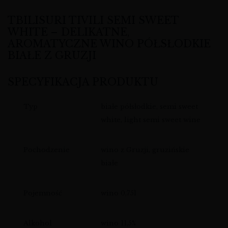
TBILISURI TIVILI SEMI SWEET
WHITE – DELIKATNE,
AROMATYCZNE WINO PÓŁSŁODKIE
BIAŁE Z GRUZJI
SPECYFIKACJA PRODUKTU
Typ
białe półsłodkie, semi sweet
white, light semi sweet wine
Pochodzenie
wino z Gruzji, gruzińskie
białe
Pojemność
wino 0,75l
Alkohol
wino 11,5%