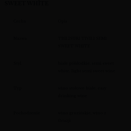
SWEET WHITE
Cecha
Opis
Nazwa
TBILISURI TIVILI SEMI
SWEET WHITE
Styl
białe półsłodkie, semi sweet
white, light semi sweet wine
Typ
wino stołowe białe, easy
drinking wine
Pochodzenie
wino gruzińskie, wino z
Gruzji