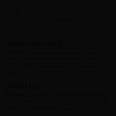
Styl
łagodne białe wino, wino o
niskiej kwasowości, easy
drinking wine
TERROIR I WINNICE
TBILISURI Tivili powstaje w klasycznych gruzińskich
terroir, gdzie słoneczny klimat i żyzne gleby sprzyjają
tworzeniu lekkich, aromatycznych win o naturalnej
słodyczy.
WINIFIKACJA
Nowoczesna fermentacja w niskiej temperaturze pozwala
zachować świeżość, owocowy charakter i subtelną słodycz
typową dla wina półsłodkiego z Gruzji.