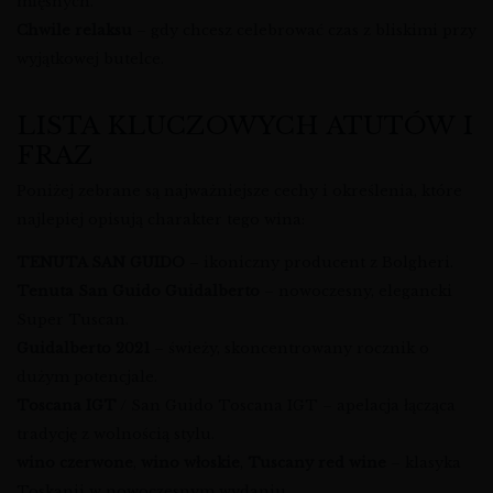
mięsnych.
Chwile relaksu
– gdy chcesz celebrować czas z bliskimi przy
wyjątkowej butelce.
LISTA KLUCZOWYCH ATUTÓW I
FRAZ
Poniżej zebrane są najważniejsze cechy i określenia, które
najlepiej opisują charakter tego wina:
TENUTA SAN GUIDO
– ikoniczny producent z Bolgheri.
Tenuta San Guido Guidalberto
– nowoczesny, elegancki
Super Tuscan.
Guidalberto 2021
– świeży, skoncentrowany rocznik o
dużym potencjale.
Toscana IGT
/ San Guido Toscana IGT – apelacja łącząca
tradycję z wolnością stylu.
wino czerwone
,
wino włoskie
,
Tuscany red wine
– klasyka
Toskanii w nowoczesnym wydaniu.