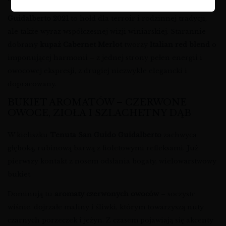
Guidalberto 2021
to hołd dla terroir i rodzinnej tradycji,
ale także wyraz współczesnej wizji winiarskiej. Starannie
dobrany
kupaż Cabernet Merlot
tworzy
Italian red blend
o
imponującej harmonii – z jednej strony pełen energii i
owocowej ekspresji, z drugiej niezwykle elegancki i
dopracowany.
BUKIET AROMATÓW – CZERWONE
OWOCE, ZIOŁA I SZLACHETNY DĄB
W kieliszku
Tenuta San Guido Guidalberto
zachwyca
głęboką, rubinową barwą z fioletowymi refleksami. Już
pierwszy kontakt z nosem odsłania bogaty, wielowarstwowy
bukiet.
Dominują tu
aromaty czerwonych owoców
– soczyste
wiśnie, dojrzałe maliny i śliwki, którym towarzyszą nuty
czarnych porzeczek i jeżyn. Z czasem pojawiają się akcenty