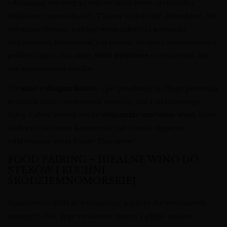
odsłaniając warstwy przypraw, nuty kawy, czekolady i
delikatnej mineralności. Taniny są dojrzałe, jedwabiste, ale
wyraźnie obecne, nadając winu szkielet i potencjał
dojrzewania. Kwasowość jest świeża, idealnie zbalansowana,
podkreślająca charakter
wino wytrawne
o wyraźnym, ale
nie agresywnym profilu.
To
wino o długim finiszu
– po przełknięciu długo pozostają
w ustach nuty czerwonych owoców, ziół i szlachetnego
dębu. Całość tworzy obraz
eleganckie czerwone wino
, które
zachwyci zarówno koneserów, jak i osoby dopiero
odkrywające świat Super Tuscanów.
FOOD PAIRING – IDEALNE WINO DO
STEKÓW I KUCHNI
ŚRÓDZIEMNOMORSKIEJ
Guidalberto 2021 to wymarzony partner do wyrazistych,
mięsnych dań. Jego struktura, taniny i głębia smaku