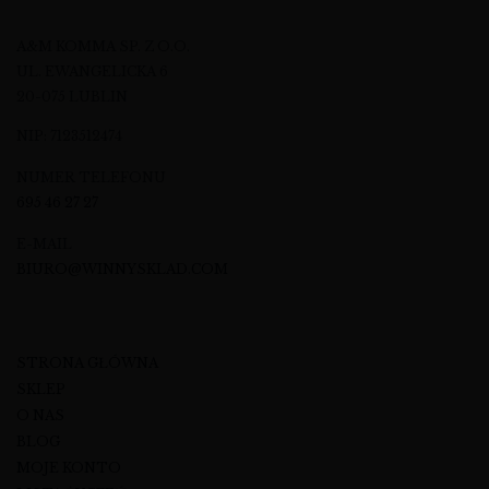
A&M KOMMA SP. Z O.O.
UL. EWANGELICKA 6
20-075 LUBLIN
NIP: 7123512474
NUMER TELEFONU
695 46 27 27
E-MAIL
BIURO@WINNYSKLAD.COM
STRONA GŁÓWNA
SKLEP
O NAS
BLOG
MOJE KONTO