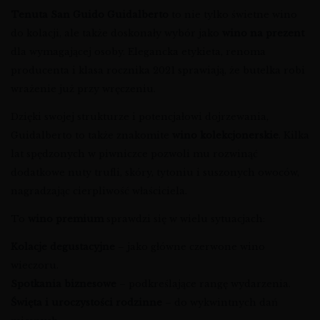
Tenuta San Guido Guidalberto
to nie tylko świetne wino
do kolacji, ale także doskonały wybór jako
wino na prezent
dla wymagającej osoby. Elegancka etykieta, renoma
producenta i klasa rocznika 2021 sprawiają, że butelka robi
wrażenie już przy wręczeniu.
Dzięki swojej strukturze i potencjałowi dojrzewania,
Guidalberto to także znakomite
wino kolekcjonerskie
. Kilka
lat spędzonych w piwniczce pozwoli mu rozwinąć
dodatkowe nuty trufli, skóry, tytoniu i suszonych owoców,
nagradzając cierpliwość właściciela.
To
wino premium
sprawdzi się w wielu sytuacjach:
Kolacje degustacyjne
– jako główne czerwone wino
wieczoru.
Spotkania biznesowe
– podkreślające rangę wydarzenia.
Święta i uroczystości rodzinne
– do wykwintnych dań