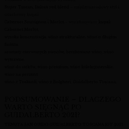
Super Tuscan
,
Italian red blend
– międzynarodowy styl i
szlachetny kupaż.
Cabernet Sauvignon
i
Merlot
– wyrafinowany
kupaż
Cabernet Merlot
.
wysoka koncentracja
,
wino strukturalne
,
wino o długim
finiszu
.
aromaty czerwonych owoców
,
beczkowane wino
,
wino
wytrawne
.
wino do steków
,
wino premium
,
wino kolekcjonerskie
,
wino na prezent
.
wino z Toskanii
,
wino z Bolgheri
,
Guidalberto Toscana
.
PODSUMOWANIE – DLACZEGO
WARTO SIĘGNĄĆ PO
GUIDALBERTO 2021?
TENUTA SAN GUIDO GUIDALBERTO TOSCANA IGT 2021