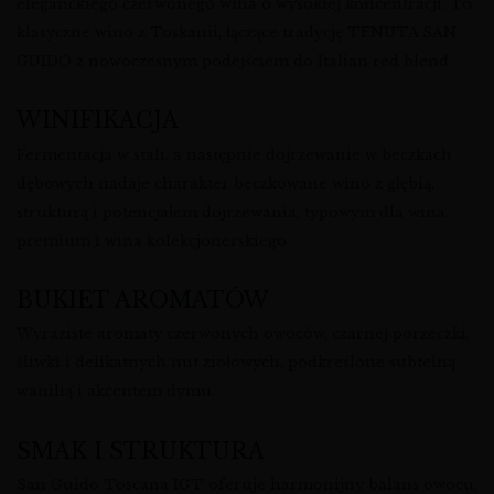
eleganckiego czerwonego wina o wysokiej koncentracji. To
klasyczne wino z Toskanii, łączące tradycję TENUTA SAN
GUIDO z nowoczesnym podejściem do Italian red blend.
WINIFIKACJA
Fermentacja w stali, a następnie dojrzewanie w beczkach
dębowych nadaje charakter beczkowane wino z głębią,
strukturą i potencjałem dojrzewania, typowym dla wina
premium i wina kolekcjonerskiego.
BUKIET AROMATÓW
Wyraziste aromaty czerwonych owoców, czarnej porzeczki,
śliwki i delikatnych nut ziołowych, podkreślone subtelną
wanilią i akcentem dymu.
SMAK I STRUKTURA
San Guido Toscana IGT oferuje harmonijny balans owocu,