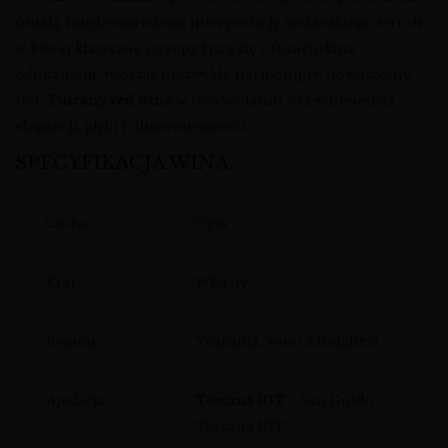
śmiałą, międzynarodową interpretację toskańskiego terroir,
w której klasyczne szczepy łączą się z francuskimi
odmianami, tworząc niezwykle harmonijny, nowoczesny
styl.
Tuscany red wine
w tym wydaniu to kwintesencja
elegancji, głębi i długowieczności.
SPECYFIKACJA WINA
Cecha
Opis
Kraj
Włochy
Region
Toskania, wino z Bolgheri
Apelacja
Toscana IGT
/ San Guido
Toscana IGT