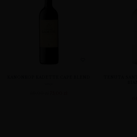
KANONKOP KADETTE CAPE BLEND
TENUTA SANT
BIA
WINA
89,00
zł
75,00
zł
6