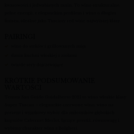
kwasowości i jedwabistych tanin. To wino strukturalne,
pełne energii, z eleganckim profilem i wino o długim
finiszu, idealne jako Tuscany red wine najwyższej klasy.
PAIRINGI
wino do steków i grillowanych mięs
dania kuchni włoskiej z ziołami
twarde sery dojrzewające
KRÓTKIE PODSUMOWANIE
WARTOŚCI
Tenuta San Guido Guidalberto 2021 to wino włoskie klasy
Super Tuscan – eleganckie czerwone wino, wino na
prezent i wyjątkowy wybór dla miłośników głębokich
kupażów Cabernet Merlot, łączące prestiż, równowagę i
wybitny charakter wina z Bolgheri.