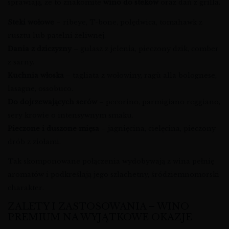
sprawiają, że to znakomite
wino do steków
oraz dań z grilla.
Steki wołowe
– ribeye, T-bone, polędwica, tomahawk z
rusztu lub patelni żeliwnej.
Dania z dziczyzny
– gulasz z jelenia, pieczony dzik, comber
z sarny.
Kuchnia włoska
– tagliata z wołowiny, ragù alla bolognese,
lasagne, ossobuco.
Do dojrzewających serów
– pecorino, parmigiano reggiano,
sery krowie o intensywnym smaku.
Pieczone i duszone mięsa
– jagnięcina, cielęcina, pieczony
drób z ziołami.
Tak skomponowane połączenia wydobywają z wina pełnię
aromatów i podkreślają jego szlachetny, śródziemnomorski
charakter.
ZALETY I ZASTOSOWANIA – WINO
PREMIUM NA WYJĄTKOWE OKAZJE