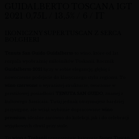
GUIDALBERTO TOSCANA IGT
2021 0,75L / 13,5% / 6 / IT
IKONICZNY SUPER TUSCAN Z SERCA
BOLGHERI
Tenuta San Guido Guidalberto
to wino, które od lat
rozpala wyobraźnię miłośników Toskanii. Rocznik
Guidalberto 2021
łączy w sobie elegancję, głębię i
nowoczesne podejście do klasycznego stylu regionu. To
wino czerwone
o wyrazistej strukturze, tworzone w
prestiżowej posiadłości
TENUTA SAN GUIDO
, znanej z
kultowego Sassicaia. Tutaj jednak otrzymujesz bardziej
przystępne, ale wciąż wybitnie dopracowane
wino
premium
, idealne zarówno do kolekcji, jak i do celebracji
wyjątkowych chwil przy stole.
To
wino z Toskanii
reprezentuje kategorię
Super Tuscan
–