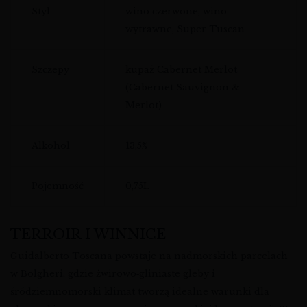
Styl
wino czerwone, wino
wytrawne, Super Tuscan
Szczepy
kupaż Cabernet Merlot
(Cabernet Sauvignon &
Merlot)
Alkohol
13,5%
Pojemność
0,75L
TERROIR I WINNICE
Guidalberto Toscana powstaje na nadmorskich parcelach
w Bolgheri, gdzie żwirowo‑gliniaste gleby i
śródziemnomorski klimat tworzą idealne warunki dla