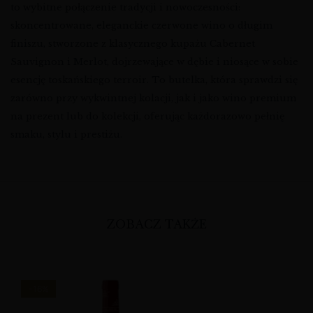
to wybitne połączenie tradycji i nowoczesności:
skoncentrowane, eleganckie czerwone wino o długim
finiszu, stworzone z klasycznego kupażu Cabernet
Sauvignon i Merlot, dojrzewające w dębie i niosące w sobie
esencję toskańskiego terroir. To butelka, która sprawdzi się
zarówno przy wykwintnej kolacji, jak i jako wino premium
na prezent lub do kolekcji, oferując każdorazowo pełnię
smaku, stylu i prestiżu.
ZOBACZ TAKŻE
-16%