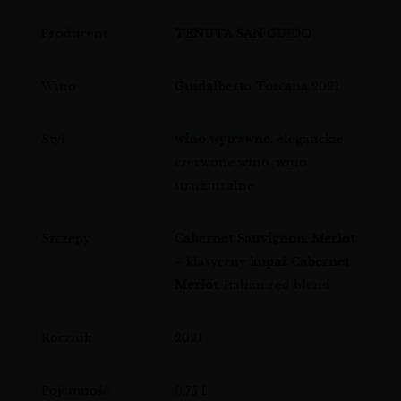
Producent
TENUTA SAN GUIDO
Wino
Guidalberto Toscana
2021
Styl
wino wytrawne
, eleganckie
czerwone wino, wino
strukturalne
Szczepy
Cabernet Sauvignon
,
Merlot
– klasyczny
kupaż Cabernet
Merlot
, Italian red blend
Rocznik
2021
Pojemność
0,75 l