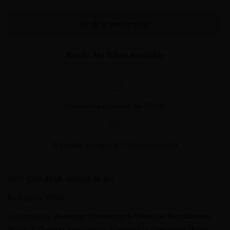
Brak w magazynie
Notify Me When Available
Darmowa dostawa od 360 zł
Wysyłka: w ciągu 3-7 dni roboczych
SKU:
CHS-MAR-GUIDA-N-185
Kategoria:
Wina
Znaczników:
Aromaty Czerwonych Owoców
,
Beczkowane
Wino
,
Cabernet Sauvignon
,
Eleganckie Czerwone Wino
,