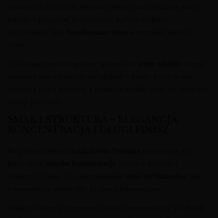
suszonych ziół, liścia tytoniu, cedru oraz delikatne tony
wanilii i przypraw korzennych, będące efektem
dojrzewania jako
beczkowane wino
w wysokiej jakości
dębie.
To aromatyczne bogactwo sprawia, że
wino włoskie
w tym
wydaniu jest niezwykle wciągające – każdy kolejny nos
odkrywa nową warstwę, a kieliszek szybko staje się centrum
uwagi przy stole.
SMAK I STRUKTURA – ELEGANCJA,
KONCENTRACJA I DŁUGI FINISZ
Na podniebieniu
Guidalberto Toscana
prezentuje styl,
który łączy
wysoka koncentracja
owocu z finezyjną
strukturą tanin. To zdecydowanie
wino strukturalne
, ale
jednocześnie niezwykle pijalne i harmonijne.
Atakuje soczystą, czerwono-czarną owocowością, po chwili