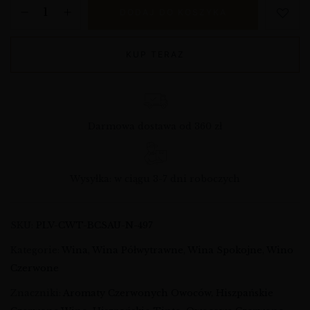
DODAJ DO KOSZYKA
KUP TERAZ
Darmowa dostawa od 360 zł
Wysyłka: w ciągu 3-7 dni roboczych
SKU:
PLV-CWT-BCSAU-N-497
Kategorie:
Wina
,
Wina Półwytrawne
,
Wina Spokojne
,
Wino
Czerwone
Znaczniki:
Aromaty Czerwonych Owoców
,
Hiszpańskie