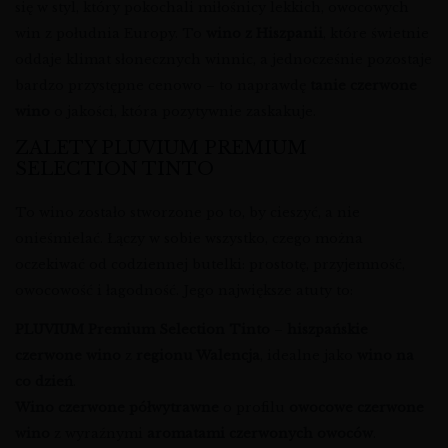
się w styl, który pokochali miłośnicy lekkich, owocowych
win z południa Europy. To
wino z Hiszpanii
, które świetnie
oddaje klimat słonecznych winnic, a jednocześnie pozostaje
bardzo przystępne cenowo – to naprawdę
tanie czerwone
wino
o jakości, która pozytywnie zaskakuje.
ZALETY PLUVIUM PREMIUM
SELECTION TINTO
To wino zostało stworzone po to, by cieszyć, a nie
onieśmielać. Łączy w sobie wszystko, czego można
oczekiwać od codziennej butelki: prostotę, przyjemność,
owocowość i łagodność. Jego największe atuty to:
PLUVIUM Premium Selection Tinto
–
hiszpańskie
czerwone wino
z
regionu Walencja
, idealne jako
wino na
co dzień
.
Wino czerwone półwytrawne
o profilu
owocowe czerwone
wino
z wyraźnymi
aromatami czerwonych owoców
.