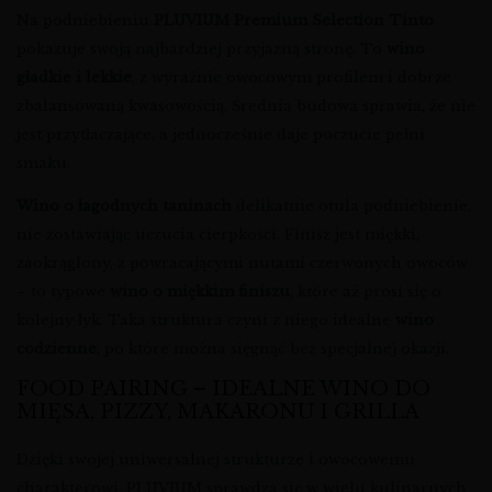
Na podniebieniu
PLUVIUM Premium Selection Tinto
pokazuje swoją najbardziej przyjazną stronę. To
wino
gładkie i lekkie
, z wyraźnie owocowym profilem i dobrze
zbalansowaną kwasowością. Średnia budowa sprawia, że nie
jest przytłaczające, a jednocześnie daje poczucie pełni
smaku.
Wino o łagodnych taninach
delikatnie otula podniebienie,
nie zostawiając uczucia cierpkości. Finisz jest miękki,
zaokrąglony, z powracającymi nutami czerwonych owoców
– to typowe
wino o miękkim finiszu
, które aż prosi się o
kolejny łyk. Taka struktura czyni z niego idealne
wino
codzienne
, po które można sięgnąć bez specjalnej okazji.
FOOD PAIRING – IDEALNE WINO DO
MIĘSA, PIZZY, MAKARONU I GRILLA
Dzięki swojej uniwersalnej strukturze i owocowemu
charakterowi, PLUVIUM sprawdza się w wielu kulinarnych