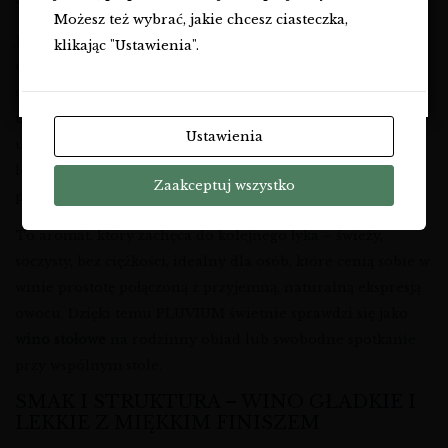
TAK
Możesz też wybrać, jakie chcesz ciasteczka,
Już pierwszy kontakt z kieliszkiem zdradza, że to
owocowe
klikając "Ustawienia".
NIE
czerwone wino
o bardzo przyjaznym charakterze. W nosie
dominują
aromaty czerwonych owoców
: wiśni, malin,
truskawek, a także delikatne nuty dojrzałych śliwek. Całość
Ustawienia
uzupełnia subtelna przyprawowość – odrobina pieprzu i
lekkie akcenty ziołowe, które dodają głębi, ale nie
Zaakceptuj wszystko
przytłaczają.
To aromat, który zachęca do kolejnego łyka – świeży,
soczysty, bez ciężkości, idealny dla osób, które cenią sobie w
winie prostotę połączoną z przyjemną, naturalną ekspresją
owocu. Dzięki temu PLUVIUM świetnie sprawdzi się jako
wino stołowe
na rodzinny obiad lub swobodne spotkanie
przy wspólnym stole.
SMAK I STRUKTURA – WINO GŁADKIE I
LEKKIE Z MIĘKKIM FINISZEM