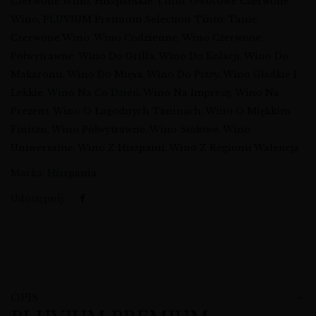
Czerwone Wino
,
Hiszpańskie Tinto
,
Owocowe Czerwone
Wino
,
PLUVIUM Premium Selection Tinto
,
Tanie
Czerwone Wino
,
Wino Codzienne
,
Wino Czerwone
Półwytrawne
,
Wino Do Grilla
,
Wino Do Kolacji
,
Wino Do
Makaronu
,
Wino Do Mięsa
,
Wino Do Pizzy
,
Wino Gładkie I
Lekkie
,
Wino Na Co Dzień
,
Wino Na Imprezę
,
Wino Na
Prezent
,
Wino O Łagodnych Taninach
,
Wino O Miękkim
Finiszu
,
Wino Półwytrawne
,
Wino Stołowe
,
Wino
Uniwersalne
,
Wino Z Hiszpanii
,
Wino Z Regionu Walencja
Marka:
Hiszpania
Udostępnij:
OPIS