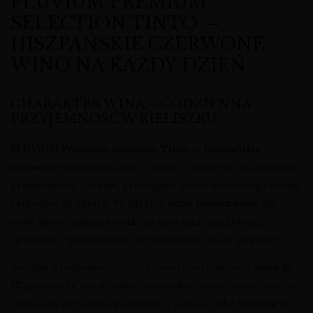
PLUVIUM PREMIUM
SELECTION TINTO –
HISZPAŃSKIE CZERWONE
WINO NA KAŻDY DZIEŃ
CHARAKTER WINA – CODZIENNA
PRZYJEMNOŚĆ W KIELISZKU
PLUVIUM Premium Selection Tinto
to
hiszpańskie
czerwone wino
stworzone z myślą o codziennych chwilach
przyjemności – lekkie, przystępne, pełne owocowego uroku
i łagodnej struktury. To idealne
wino półwytrawne
dla
osób, które szukają butelki na spontaniczną kolację,
spotkanie z przyjaciółmi czy wieczorny relaks po pracy.
Butelka o pojemności 0,75 l i zawartości alkoholu
wino 12,
5%
sprawia, że jest to wybór niezwykle uniwersalny: ani zbyt
ciężki, ani zbyt lekki, po prostu w sam raz jako
wino na co