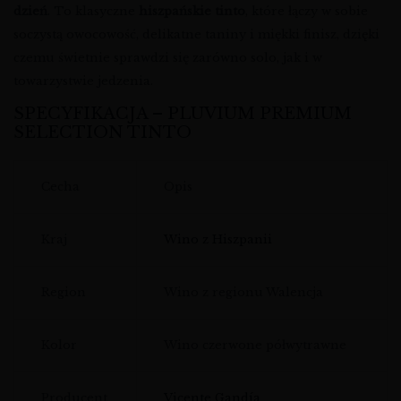
dzień
. To klasyczne
hiszpańskie tinto
, które łączy w sobie
soczystą owocowość, delikatne taniny i miękki finisz, dzięki
czemu świetnie sprawdzi się zarówno solo, jak i w
towarzystwie jedzenia.
SPECYFIKACJA – PLUVIUM PREMIUM
SELECTION TINTO
Cecha
Opis
Kraj
Wino z Hiszpanii
Region
Wino z regionu Walencja
Kolor
Wino czerwone półwytrawne
Producent
Vicente Gandía