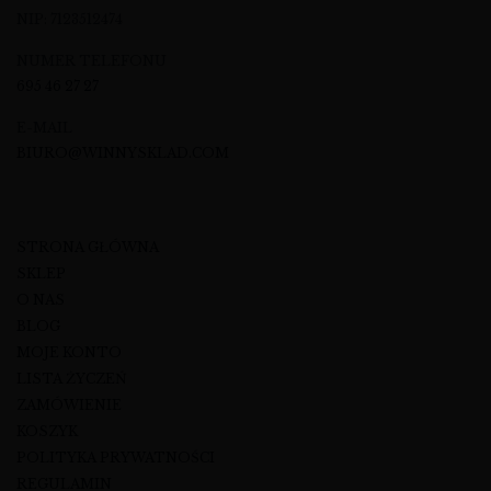
NIP: 7123512474
NUMER TELEFONU
695 46 27 27
E-MAIL
BIURO@WINNYSKLAD.COM
STRONA GŁÓWNA
SKLEP
O NAS
BLOG
MOJE KONTO
LISTA ŻYCZEŃ
ZAMÓWIENIE
KOSZYK
POLITYKA PRYWATNOŚCI
REGULAMIN