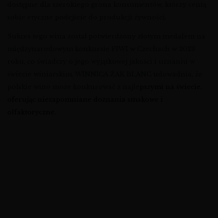
dostępne dla szerokiego grona konsumentów, którzy cenią
sobie etyczne podejście do produkcji żywności.
Sukces tego wina został potwierdzony złotym medalem na
międzynarodowym konkursie PIWI w Czechach w 2023
roku, co świadczy o jego wyjątkowej jakości i uznaniu w
świecie winiarskim. WINNICA ŻAK BLANC udowadnia, że
polskie wino może konkurować z najle
ps
zymi na świecie,
oferując niezapomniane doznania smakowe i
olfaktoryczne.
wino wytrawne z Polski, polskie wino , sklep
z polskim winem, wino, sklep z winem , internetowy sklep
z winem , wino polskie , wino ekologiczne, wino, sklep z
winem , internetowy sklep z winem , wino polskie , wino
ekologiczne, wino, sklep z winem , internetowy sklep z
winem , wino polskie , wino ekologiczne, wino, sklep z
winem , internetowy sklep z winem , wino polskie , wino
ekologiczne, wino, sklep z winem , internetowy sklep z
winem , wino polskie , wino ekologiczne,