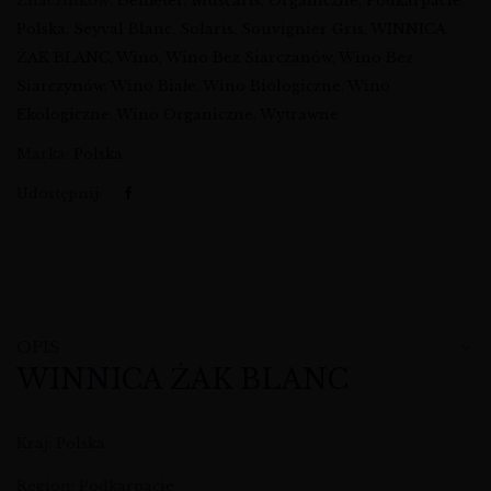
Znaczników:
Demeter
,
Muscaris
,
Organiczne
,
Podkarpacie
,
Polska
,
Seyval Blanc
,
Solaris
,
Souvignier Gris
,
WINNICA
ŻAK BLANC
,
Wino
,
Wino Bez Siarczanów
,
Wino Bez
Siarczynów
,
Wino Białe
,
Wino Biologiczne
,
Wino
Ekologiczne
,
Wino Organiczne
,
Wytrawne
Marka:
Polska
Udostępnij:
OPIS
WINNICA ŻAK BLANC
Kraj: Polska
Region: Podkarpacie