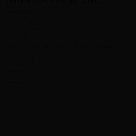
WINNICA ŻAK BLANC
Kraj: Polska
Region: Podkarpacie
Kolor: białe
Szczepy: Seyval Blanc, Muscaris, Solaris, Souvignier Gris
Styl: wytrawne
Pojemność: 0,75 l
Alkohol: 12,5 %
wino, sklep z winem , internetowy sklep z winem , wino
polskie , wino ekologiczne, wino, sklep z winem ,
internetowy sklep z winem , wino polskie , wino
ekologiczne, wino wytrawne z Polski, polskie wino , sklep z
polskim winem