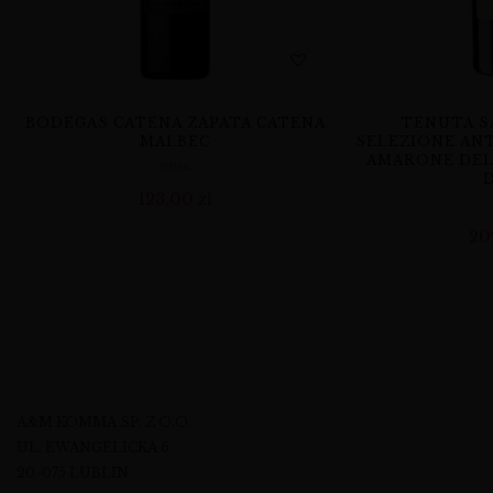
BODEGAS CATENA ZAPATA CATENA
TENUTA S
MALBEC
SELEZIONE AN
AMARONE DEL
WINA
123,00
zł
20
A&M KOMMA SP. Z O.O.
UL. EWANGELICKA 6
20-075 LUBLIN