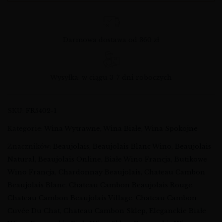
Darmowa dostawa od 360 zł
Wysyłka: w ciągu 3-7 dni roboczych
SKU:
FR5402-1
Kategorie:
Wina Wytrawne
,
Wina Białe
,
Wina Spokojne
Znaczników:
Beaujolais
,
Beaujolais Blanc Wino
,
Beaujolais
Natural
,
Beaujolais Online
,
Białe Wino Francja
,
Butikowe
Wino Francja
,
Chardonnay Beaujolais
,
Chateau Cambon
Beaujolais Blanc
,
Chateau Cambon Beaujolais Rouge
,
Chateau Cambon Beaujolais Village
,
Chateau Cambon
Cuvée Du Chat
,
Chateau Cambon Sklep
,
Eleganckie Białe