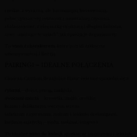
rześkie, z wyraźną, ale harmonijną kwasowością,
pełne cytrusowej świeżości i mineralnej czystości,
zbalansowane, z elegancką strukturą i długim finiszem,
żywe, „tańczące w ustach”, jak opisują je degustatorzy.
To
wino z charakterem
, które potrafi zaskoczyć
intensywnością i finezją.
PAIRINGI – IDEALNE POŁĄCZENIA
Chateau Cambon Beaujolais Blanc świetnie sprawdzi się z:
rybami
– dorsz, pstrąg, makrela,
owocami morza
– krewetki, małże, ceviche,
kozim i delikatnym owczym serem,
sałatkami z cytrusami, ziołami i lekkimi dressingami,
kuchnią azjatycką – sushi, sashimi, tempura.
To idealne
wino do kolacji
, spotkań ze znajomymi i lekkich