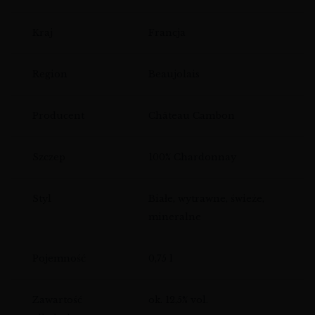
Kraj
Francja
Region
Beaujolais
Producent
Château Cambon
Szczep
100% Chardonnay
Styl
Białe, wytrawne, świeże,
mineralne
Pojemność
0,75 l
Zawartość
ok. 12,5% vol.