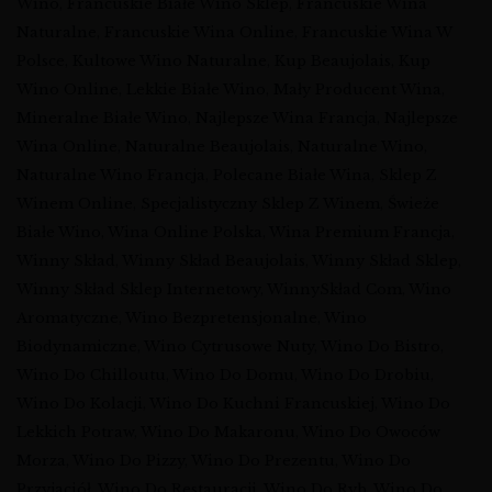
Wino
,
Francuskie Białe Wino Sklep
,
Francuskie Wina
Naturalne
,
Francuskie Wina Online
,
Francuskie Wina W
Polsce
,
Kultowe Wino Naturalne
,
Kup Beaujolais
,
Kup
Wino Online
,
Lekkie Białe Wino
,
Mały Producent Wina
,
Mineralne Białe Wino
,
Najlepsze Wina Francja
,
Najlepsze
Wina Online
,
Naturalne Beaujolais
,
Naturalne Wino
,
Naturalne Wino Francja
,
Polecane Białe Wina
,
Sklep Z
Winem Online
,
Specjalistyczny Sklep Z Winem
,
Świeże
Białe Wino
,
Wina Online Polska
,
Wina Premium Francja
,
Winny Skład
,
Winny Skład Beaujolais
,
Winny Skład Sklep
,
Winny Skład Sklep Internetowy
,
WinnySkład Com
,
Wino
Aromatyczne
,
Wino Bezpretensjonalne
,
Wino
Biodynamiczne
,
Wino Cytrusowe Nuty
,
Wino Do Bistro
,
Wino Do Chilloutu
,
Wino Do Domu
,
Wino Do Drobiu
,
Wino Do Kolacji
,
Wino Do Kuchni Francuskiej
,
Wino Do
Lekkich Potraw
,
Wino Do Makaronu
,
Wino Do Owoców
Morza
,
Wino Do Pizzy
,
Wino Do Prezentu
,
Wino Do
Przyjaciół
,
Wino Do Restauracji
,
Wino Do Ryb
,
Wino Do