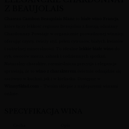
Z BEAUJOLAIS
Chateau Cambon Beaujolais Blanc
to
białe wino Francja
,
które łączy lekkość regionu Beaujolais z finezją odmiany
Chardonnay. Powstaje w organicznie prowadzonej winnicy,
oferując czysty, świeży styl, pełen cytrusów, białych kwiatów
i subtelnej mineralności. To idealne
lekkie białe wino
do
ryb, owoców morza, sałatek i codziennych spotkań.
Naturalny charakter, rzemieślnicza precyzja i elegancja
sprawiają, że to
wino z charakterem
świetnie odnajdzie się
zarówno w kuchni, jak i w kieliszku. Dostępne w
WinnySkład.com
– Twoim sklepie z najlepszymi winami
online.
SPECYFIKACJA WINA
Cecha
Opis