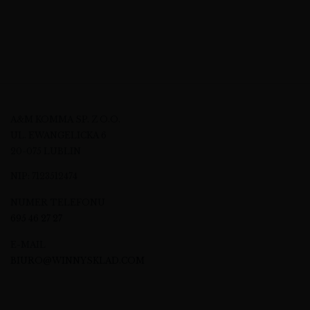
A&M KOMMA SP. Z O.O.
UL. EWANGELICKA 6
20-075 LUBLIN
NIP: 7123512474
NUMER TELEFONU
695 46 27 27
E-MAIL
BIURO@WINNYSKLAD.COM