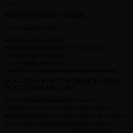
potraw.
ZASTOSOWANIA I OKAZJE
To wino sprawdzi się jako:
aperitif na letnie popołudnie,
wino do prezentu
dla miłośników Chardonnay,
towarzysz eleganckich kolacji,
wino do
sałatek
i lekkich dań,
wybór dla osób szukających
naturalnego wina Francja
.
DLACZEGO WARTO WYBRAĆ TO WINO
W WINNYSKŁAD.COM?
W sklepie
Winny Skład
znajdziesz starannie
wyselekcjonowane wina z Francji, w tym wyjątkowe
Beaujolais Blanc wino
od Château Cambon. To propozycja
dla osób, które cenią
wina rzemieślnicze
, organiczne i
pełne autentycznego charakteru.
WinnySkład.com
oferuje