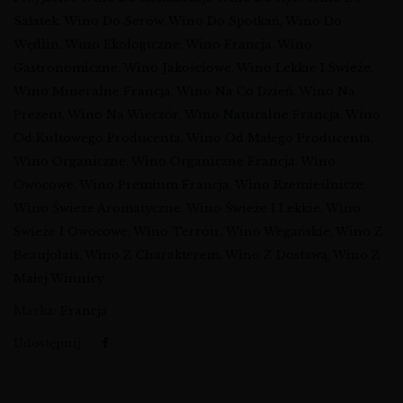
Sałatek
,
Wino Do Serów
,
Wino Do Spotkań
,
Wino Do
Wędlin
,
Wino Ekologiczne
,
Wino Francja
,
Wino
Gastronomiczne
,
Wino Jakościowe
,
Wino Lekkie I Świeże
,
Wino Mineralne Francja
,
Wino Na Co Dzień
,
Wino Na
Prezent
,
Wino Na Wieczór
,
Wino Naturalne Francja
,
Wino
Od Kultowego Producenta
,
Wino Od Małego Producenta
,
Wino Organiczne
,
Wino Organiczne Francja
,
Wino
Owocowe
,
Wino Premium Francja
,
Wino Rzemieślnicze
,
Wino Świeże Aromatyczne
,
Wino Świeże I Lekkie
,
Wino
Świeże I Owocowe
,
Wino Terroir
,
Wino Wegańskie
,
Wino Z
Beaujolais
,
Wino Z Charakterem
,
Wino Z Dostawą
,
Wino Z
Małej Winnicy
Marka:
Francja
Udostępnij: