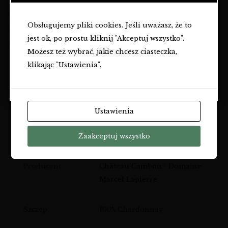
finezją Burgundii. Organiczne uprawy, ręczne zbiory i
OSÓB PEŁNOLETNICH.
delikatne tłoczenie nadają mu czystość i energię, które
Obsługujemy pliki cookies. Jeśli uważasz, że to
doceni każdy miłośnik
eleganckiego białego wina
.
Czy masz ukończone
18
lat?
jest ok, po prostu kliknij "Akceptuj wszystko".
SPECYFIKACJA
TAK
Możesz też wybrać, jakie chcesz ciasteczka,
klikając "Ustawienia".
NIE
Cecha
Opis
Kraj
Francja
Ustawienia
Zaakceptuj wszystko
Region
Beaujolais
Producent
Château Cambon / Domaine
Marcel Lapierre
Szczep
100% Chardonnay