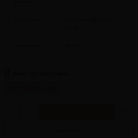
alkoholu
Dojrzewanie
Stal + niewielka część
beczki
Serwowanie
10–12°C
Hurry up ! Deal ends in :
00
d
00
h
00
m
00
s
DODAJ DO KOSZYKA
KUP TERAZ