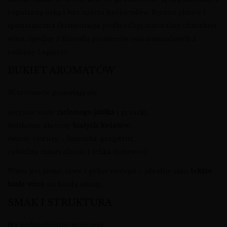
regularną orką i bez użycia herbicydów. Ręczne zbiory i
spontaniczna fermentacja podkreślają naturalny charakter
wina, zgodny z filozofią pionierów win naturalnych z
rodziny Lapierre.
BUKIET AROMATÓW
W aromacie pojawiają się:
soczyste nuty
zielonego jabłka
i gruszki,
delikatne akcenty
białych kwiatów
,
świeże cytrusy – limonka, grejpfrut,
subtelna mineralność i lekka ziołowość.
Wino jest jasne, żywe i pełne energii – idealne jako
lekkie
białe wino
na każdą okazję.
SMAK I STRUKTURA
Na podniebieniu wino jest: