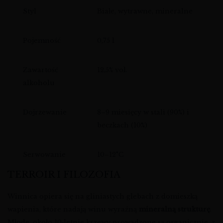
Styl
Białe, wytrawne, mineralne
Pojemność
0,75 l
Zawartość
12,5% vol.
alkoholu
Dojrzewanie
8–9 miesięcy w stali (90%) i
beczkach (10%)
Serwowanie
10–12°C
TERROIR I FILOZOFIA
Winnica opiera się na gliniastych glebach z domieszką
wapienia, które nadają winu wyraźną
mineralną strukturę
.
Młode, około 10‑letnie krzewy prowadzone są organicznie, z