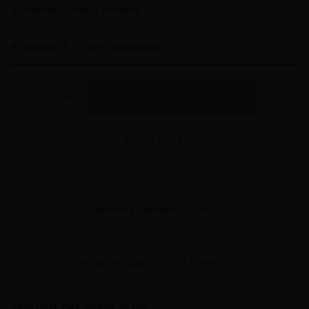
harmonii i lekkiej słodyczy.
Pozostało
36 sztuk
w magazynie
DODAJ DO KOSZYKA
KUP TERAZ
Darmowa dostawa od 360 zł
Wysyłka: w ciągu 3-7 dni roboczych
SKU:
DEU-CPS-INSSR-N-045