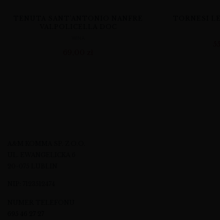
TENUTA SANT’ANTONIO NANFRE
TORNESI LE
VALPOLICELLA DOC
WINA
5
69,00
zł
A&M KOMMA SP. Z O.O.
UL. EWANGELICKA 6
20-075 LUBLIN
NIP: 7123512474
NUMER TELEFONU
695 46 27 27