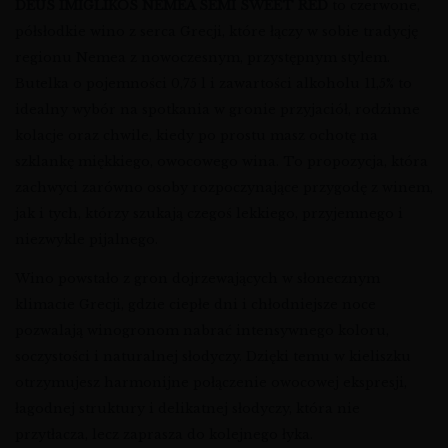
DEUS IMIGLIKOS NEMEA SEMI SWEET RED
to czerwone,
półsłodkie wino z serca Grecji, które łączy w sobie tradycję
regionu Nemea z nowoczesnym, przystępnym stylem.
Butelka o pojemności 0,75 l i zawartości alkoholu 11,5% to
idealny wybór na spotkania w gronie przyjaciół, rodzinne
kolacje oraz chwile, kiedy po prostu masz ochotę na
szklankę miękkiego, owocowego wina. To propozycja, która
zachwyci zarówno osoby rozpoczynające przygodę z winem,
jak i tych, którzy szukają czegoś lekkiego, przyjemnego i
niezwykle pijalnego.
Wino powstało z gron dojrzewających w słonecznym
klimacie Grecji, gdzie ciepłe dni i chłodniejsze noce
pozwalają winogronom nabrać intensywnego koloru,
soczystości i naturalnej słodyczy. Dzięki temu w kieliszku
otrzymujesz harmonijne połączenie owocowej ekspresji,
łagodnej struktury i delikatnej słodyczy, która nie
przytłacza, lecz zaprasza do kolejnego łyka.