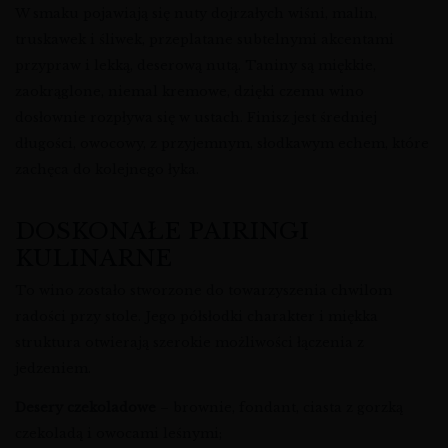
W smaku pojawiają się nuty dojrzałych wiśni, malin,
truskawek i śliwek, przeplatane subtelnymi akcentami
przypraw i lekką, deserową nutą. Taniny są miękkie,
zaokrąglone, niemal kremowe, dzięki czemu wino
dosłownie rozpływa się w ustach. Finisz jest średniej
długości, owocowy, z przyjemnym, słodkawym echem, które
zachęca do kolejnego łyka.
DOSKONAŁE PAIRINGI
KULINARNE
To wino zostało stworzone do towarzyszenia chwilom
radości przy stole. Jego półsłodki charakter i miękka
struktura otwierają szerokie możliwości łączenia z
jedzeniem.
Desery czekoladowe
– brownie, fondant, ciasta z gorzką
czekoladą i owocami leśnymi;