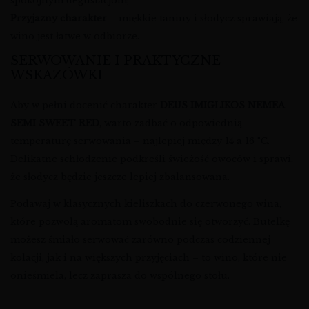
spokojnym degustacjom;
Przyjazny charakter
– miękkie taniny i słodycz sprawiają, że
wino jest łatwe w odbiorze.
SERWOWANIE I PRAKTYCZNE
WSKAZÓWKI
Aby w pełni docenić charakter
DEUS IMIGLIKOS NEMEA
SEMI SWEET RED
, warto zadbać o odpowiednią
temperaturę serwowania – najlepiej między 14 a 16 °C.
Delikatne schłodzenie podkreśli świeżość owoców i sprawi,
że słodycz będzie jeszcze lepiej zbalansowana.
Podawaj w klasycznych kieliszkach do czerwonego wina,
które pozwolą aromatom swobodnie się otworzyć. Butelkę
możesz śmiało serwować zarówno podczas codziennej
kolacji, jak i na większych przyjęciach – to wino, które nie
onieśmiela, lecz zaprasza do wspólnego stołu.