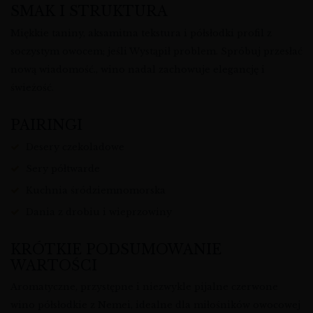
SMAK I STRUKTURA
Miękkie taniny, aksamitna tekstura i półsłodki profil z
soczystym owocem; jeśli Wystąpił problem. Spróbuj przesłać
nową wiadomość., wino nadal zachowuje elegancję i
świeżość.
PAIRINGI
Desery czekoladowe
Sery półtwarde
Kuchnia śródziemnomorska
Dania z drobiu i wieprzowiny
KRÓTKIE PODSUMOWANIE
WARTOŚCI
Aromatyczne, przystępne i niezwykle pijalne czerwone
wino półsłodkie z Nemei, idealne dla miłośników owocowej