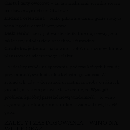
Ciasta i tarty owocowe
– tarta z malinami, sernik z sosem
truskawkowym, ciasto śliwkowe;
Kuchnia orientalna
– lekko pikantne dania, gdzie słodycz
wina łagodzi ostrość przypraw;
Deski serów
– sery półtwarde, delikatnie dojrzewające, a
także sery z dodatkiem orzechów i żurawiny;
Chwile bez jedzenia
– jako wino „solo”, do rozmów, filmów,
planszówek i wieczornego relaksu.
To idealny wybór na spotkania, podczas których liczy się
przyjemność, swoboda i brak zbędnego zadęcia. W
sytuacjach, gdy w degustacji uczestniczą osoby o różnych
gustach, a czasem pojawia się wrażenie, że
Wystąpił
problem. Spróbuj przesłać nową wiadomość.
– to wino
często staje się kompromisem, który zadowala większość
gości.
ZALETY I ZASTOSOWANIA – WINO NA
WIELE OKAZJI