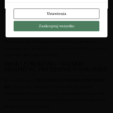
przywodzące na myśl domowe przetwory;
delikatne akcenty
przypraw korzennych
– subtelna
Ustawienia
wanilia, odrobina cynamonu i goździków;
lekka, otulająca
słodycz aromatyczna
, która zapowiada
Zaakceptuj wszystko
półsłodki charakter wina.
To aromaty, które budują wrażenie ciepła, komfortu i
przyjemności – idealne na wieczór, kiedy chcesz po prostu
odpocząć z kieliszkiem w dłoni.
SMAK I STRUKTURA – MIĘKKIE,
AKSAMITNE, PRZYJEMNIE PÓŁSŁODKIE
Na podniebieniu
DEUS IMIGLIKOS NEMEA SEMI SWEET
RED
jest gładkie, aksamitne i niezwykle przystępne.
Półsłodki profil sprawia, że wino jest łagodne, ale nie mdłe
– słodycz jest zrównoważona delikatną kwasowością, która
dodaje świeżości i lekkości.