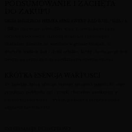
PODSUMOWANIE I ZACHĘTA
DO ZAKUPU
DEUS IMIGLIKOS NEMEA SEMI SWEET RED 0,75L / 11,5% / 6
/ GR
to czerwone, półsłodkie wino z Grecji, które łączy
soczystą owocowość, łagodną strukturę i przystępny
charakter. Idealne na wieczory w gronie bliskich, do
deserów, lekkich dań i chwil relaksu, kiedy chcesz po prostu
cieszyć się przyjemnym, miękkim czerwonym winem.
KRÓTKA ESENCJA WARTOŚCI
To butelka, która oferuje świetny stosunek jakości do ceny,
przyjazny, półsłodki styl i grecki charakter zamknięty w
rubinowej czerwieni – wybór, po który z przyjemnością
sięgniesz nie tylko raz.
INFORMACJE DODATKOWE