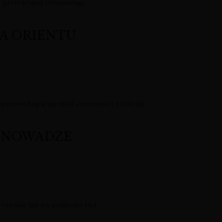
y perfekcyjną równowagę.
A ORIENTU
, przywodząca na myśl cynamon i goździki.
ÓWNOWADZE
eśkie jak na półsłodki styl.