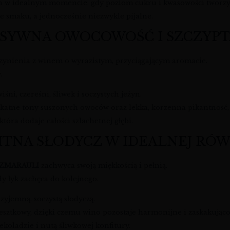
ych w idealnym momencie, gdy poziom cukru i kwasowości tworz
łne smaku, a jednocześnie niezwykle pijalne.
NSYWNA OWOCOWOŚĆ I SZCZYPT
czynienia z winem o wyrazistym, przyciągającym aromacie.
.
wiśni, czereśni, śliwek i soczystych jeżyn.
likatne tony suszonych owoców oraz lekka, korzenna pikantność
tóra dodaje całości szlachetnej głębi.
MITNA SŁODYCZ W IDEALNEJ R
DZMARAULI
zachwyca swoją miękkością i pełnią.
y łyk zachęca do kolejnego.
zyjemną, soczystą słodyczą.
tkowy, dzięki czemu wino pozostaje harmonijne i zaskakująco rz
ekoladzie i nutą śliwkowej konfitury.