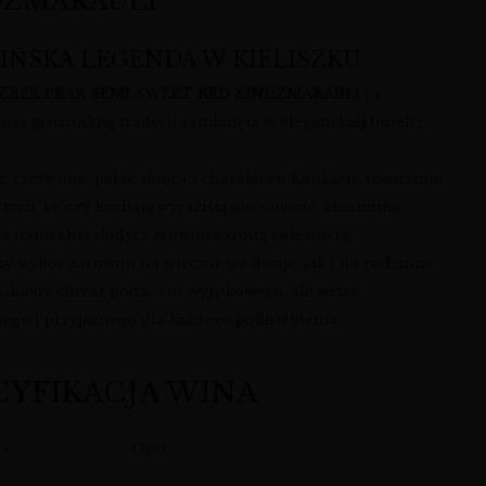
DZMARAULI
IŃSKA LEGENDA W KIELISZKU
ZBEK PEAK SEMI SWEET RED KINDZMARAULI
to
cja gruzińskiej tradycji zamknięta w eleganckiej butelce
e, czerwone, pełne słońca i charakteru Kaukazu, stworzone
 tych, którzy kochają wyrazistą owocowość, aksamitną
ę i naturalną słodycz zrównoważoną świeżością.
ny wybór zarówno na wieczór we dwoje, jak i na rodzinne
, kiedy chcesz podać coś wyjątkowego, ale wciąż
nego i przyjaznego dla każdego podniebienia.
CYFIKACJA WINA
ha
Opis