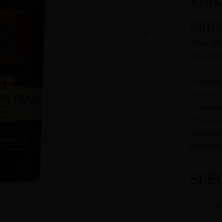
KIN
GRUZ
Wino
KA
kwintesen
0,75 l.
Półsłodki
z myślą o
struktur
To ideal
spotkania
przystęp
SPE
Cec