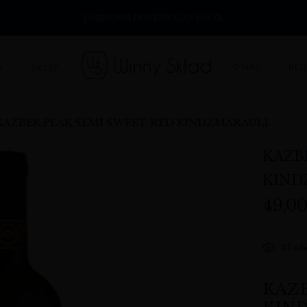
DARMOWA DOSTAWA DO 360 ZŁ
O NAS
BL
A
SKLEP
KAZBEK PEAK SEMI SWEET RED KINDZMARAULI
KAZB
KIND
49,0
31
obe
KAZB