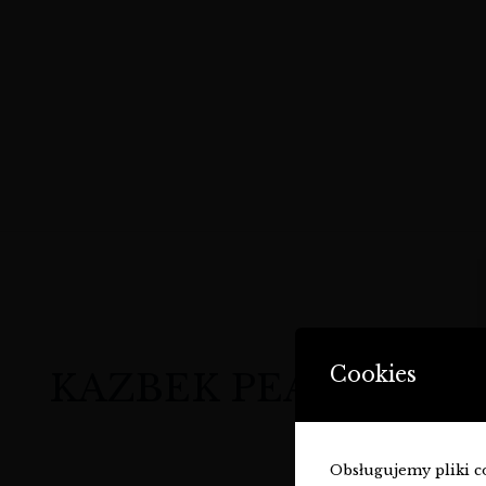
Cookies
KAZBEK PEAK SEMI
Obsługujemy pliki coo