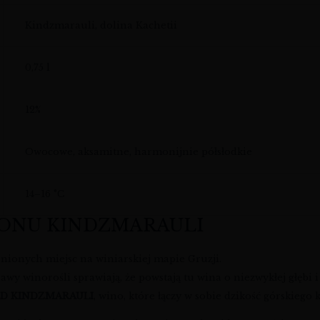
Kindzmarauli, dolina Kachetii
0,75 l
12%
Owocowe, aksamitne, harmonijnie półsłodkie
14–16 °C
IONU KINDZMARAULI
enionych miejsc na winiarskiej mapie Gruzji.
rawy winorośli sprawiają, że powstają tu wina o niezwykłej głębi 
ED KINDZMARAULI
, wino, które łączy w sobie dzikość górskiego