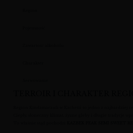
Region
Pojemność
Zawartość alkoholu
Charakter
Serwowanie
TERROIR I CHARAKTER REG
Region Kindzmarauli w Kachetii to jedno z najbardziej c
Ciepły, słoneczny klimat, żyzne gleby i długie tradycje up
To właśnie stąd pochodzi
KAZBEK PEAK SEMI SWEET R