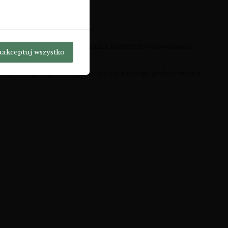
ce 0,75 l.
 aksamitną strukturę i naturalną słodycz zrównoważoną
aakceptuj wszystko
iąż przystępnego i przyjaznego dla każdego podniebienia.