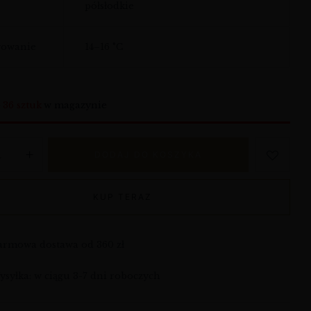
półsłodkie
wowanie
14–16 °C
o
36 sztuk
w magazynie
DODAJ DO KOSZYKA
KUP TERAZ
armowa dostawa od 360 zł
syłka: w ciągu 3-7 dni roboczych