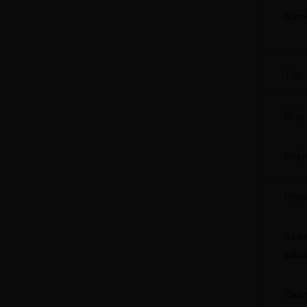
Naz
Typ
Kraj
Regi
Poj
Zawa
alko
Char