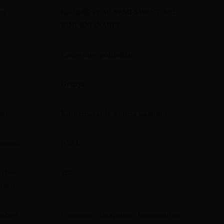
wa
KAZBEK PEAK SEMI SWEET RED
KINDZMARAULI
Czerwone, półsłodkie
Gruzja
on
Kindzmarauli, dolina Kachetii
emność
0,75 l
rtość
12%
holu
akter
Owocowe, aksamitne, harmonijnie