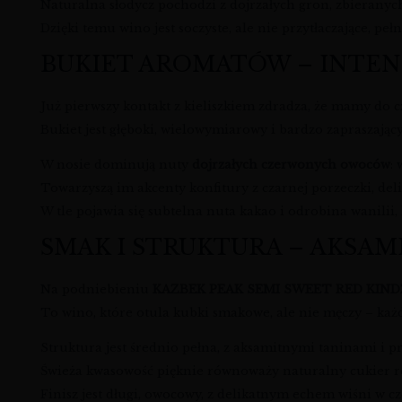
Naturalna słodycz pochodzi z dojrzałych gron, zbieran
Dzięki temu wino jest soczyste, ale nie przytłaczające, pe
BUKIET AROMATÓW – INTE
Już pierwszy kontakt z kieliszkiem zdradza, że mamy do 
Bukiet jest głęboki, wielowymiarowy i bardzo zapraszający
W nosie dominują nuty
dojrzałych czerwonych owoców
: 
Towarzyszą im akcenty konfitury z czarnej porzeczki, de
W tle pojawia się subtelna nuta kakao i odrobina wanilii, k
SMAK I STRUKTURA – AKSA
Na podniebieniu
KAZBEK PEAK SEMI SWEET RED KIN
To wino, które otula kubki smakowe, ale nie męczy – każd
Struktura jest średnio pełna, z aksamitnymi taninami i pr
Świeża kwasowość pięknie równoważy naturalny cukier resz
Finisz jest długi, owocowy, z delikatnym echem wiśni w cz