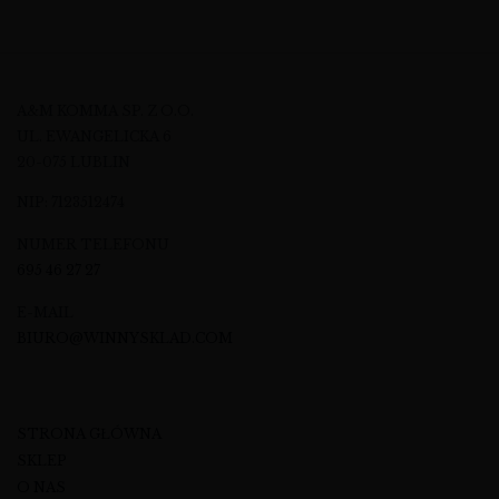
A&M KOMMA SP. Z O.O.
UL. EWANGELICKA 6
20-075 LUBLIN
NIP: 7123512474
NUMER TELEFONU
695 46 27 27
E-MAIL
BIURO@WINNYSKLAD.COM
STRONA GŁÓWNA
SKLEP
O NAS