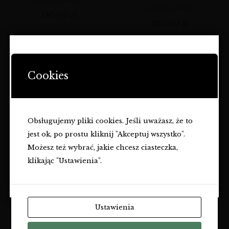
ALKOHOLE MOCNE
140,00
zł
290,00
zł
STRONA ZAWIERA OFERTĘ
DOTYCZĄCĄ NAPOJÓW
Cookies
ALKOHOLOWYCH I JEST
PRZEZNACZONA TYLKO DLA
OSÓB PEŁNOLETNICH.
Obsługujemy pliki cookies. Jeśli uważasz, że to
Czy masz ukończone
18
lat?
jest ok, po prostu kliknij "Akceptuj wszystko".
TAK
Możesz też wybrać, jakie chcesz ciasteczka,
klikając "Ustawienia".
THE WOODSMAN
GLENGOYNE DISTILLERY
NIE
BLENDED SCOTCH
HIGHLAND SCOTCH
WHISKY
WHISKY 10 YO
ALKOHOLE MOCNE
ALKOHOLE MOCNE
Ustawienia
170,00
zł
299,00
zł