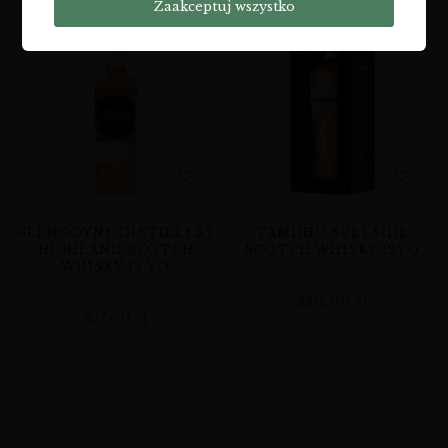
Zaakceptuj wszystko
GLENGOYNE DISTILLERY
TAMDHU SPEYSIDE
HIGHLAND SCOTCH
SCOTCH WHISKY 12YO
WHISKY 12 YO
ALKOHOLE MOCNE
ALKOHOLE MOCNE
320,00
zł
377,00
zł