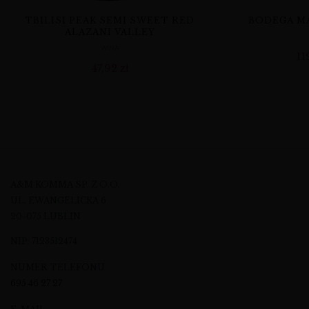
TBILISI PEAK SEMI SWEET RED
BODEGA MA
ALAZANI VALLEY
WINA
11
47,92
zł
A&M KOMMA SP. Z O.O.
UL. EWANGELICKA 6
20-075 LUBLIN
NIP: 7123512474
NUMER TELEFONU
695 46 27 27