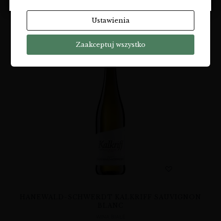
YOU MAY ALSO LIKE…
Ustawienia
Zaakceptuj wszystko
HANEWALD-SCHWERDT KALKRIFF SAUVIGNON
BLANC
WINA BIAŁE