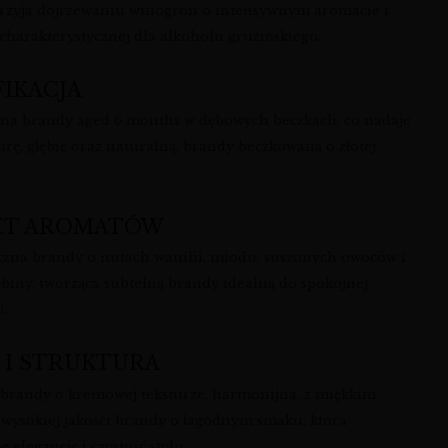
przyja dojrzewaniu winogron o intensywnym aromacie i
 charakterystycznej dla alkoholu gruzińskiego.
FIKACJA
na brandy aged 6 months w dębowych beczkach, co nadaje
turę, głębię oraz naturalną, brandy beczkowaną o złotej
ET AROMATÓW
zna brandy o nutach wanilii, miodu, suszonych owoców i
ębiny, tworząca subtelną brandy idealną do spokojnej
i.
 I STRUKTURA
brandy o kremowej teksturze, harmonijna, z miękkim
; wysokiej jakości brandy o łagodnym smaku, która
 elegancję i czystość stylu.