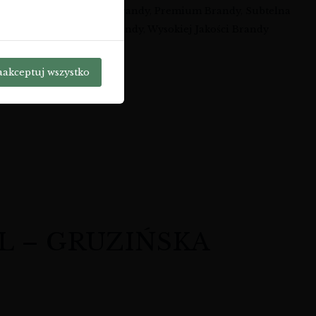
KAZBEK Peak
,
Łagodna Brandy
,
Premium Brandy
,
Subtelna
Tradycyjna Gruzińska Brandy
,
Wysokiej Jakości Brandy
ruzja
aakceptuj wszystko
j:
L – GRUZIŃSKA