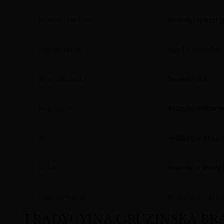
Rodzaj alkoholu
Brandy, tradycy
Dojrzewanie
aged 6 months
–
Moc alkoholu
brandy 36%
Pojemność
brandy półlitr
Styl
delikatna bran
Kolor
brandy o złotej
Zastosowanie
Brandy do degus
TRADYCYJNA GRUZIŃSKA BRA