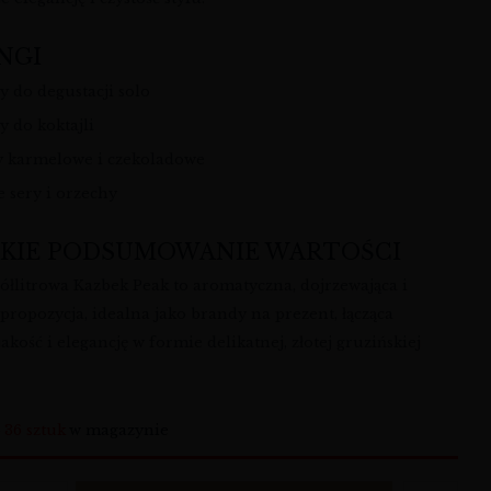
NGI
y do degustacji solo
y do koktajli
y karmelowe i czekoladowe
e sery i orzechy
KIE PODSUMOWANIE WARTOŚCI
ółlitrowa Kazbek Peak to aromatyczna, dojrzewająca i
propozycja, idealna jako brandy na prezent, łącząca
 jakość i elegancję w formie delikatnej, złotej gruzińskiej
o
36 sztuk
w magazynie