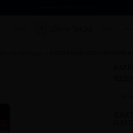
DARMOWA DOSTAWA DO 360 ZŁ
O NAS
BL
A
SKLEP
 Brendy, Armagnac
KAZBEK PEAK AGED 6 MONTHS 
KAZB
82,2
30
ob
KAZB
GRUZ