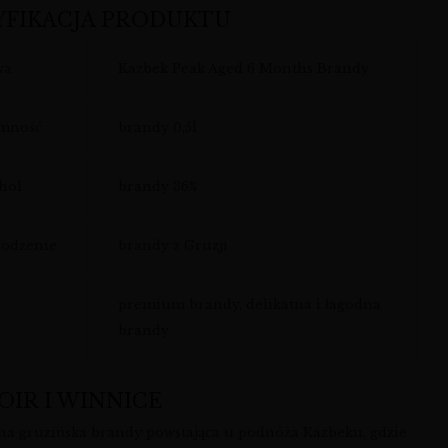
YFIKACJA PRODUKTU
wa
Kazbek Peak Aged 6 Months Brandy
emność
brandy 0,5l
hol
brandy 36%
odzenie
brandy z Gruzji
premium brandy, delikatna i łagodna
brandy
OIR I WINNICE
na gruzińska brandy powstająca u podnóża Kazbeku, gdzie