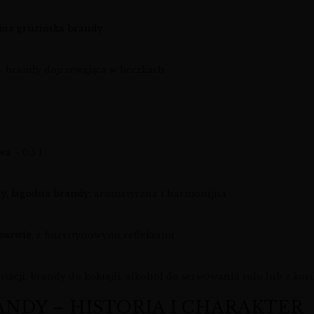
jna gruzińska brandy
 brandy dojrzewająca w beczkach
owa
– 0,5 l
dy
,
łagodna brandy
, aromatyczna i harmonijna
 barwie
, z bursztynowymi refleksami
tacji, brandy do koktajli, alkohol do serwowania solo lub z kos
NDY – HISTORIA I CHARAKTER