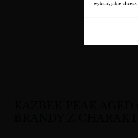
wybrać, jakie chcesz 
KAZBEK PEAK AGED 
BRANDY Z CHARAK