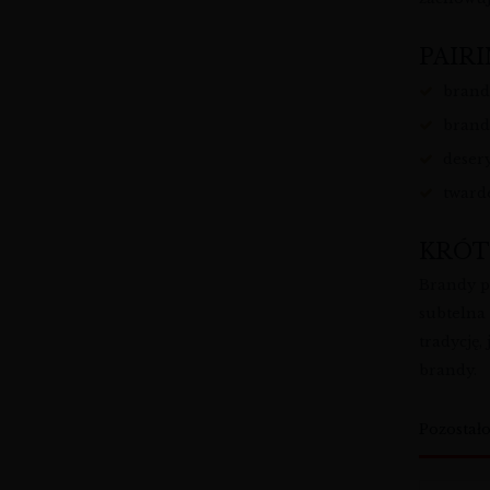
PAIRI
brand
brand
deser
tward
KRÓT
Brandy p
subtelna 
tradycję,
brandy.
Pozostał