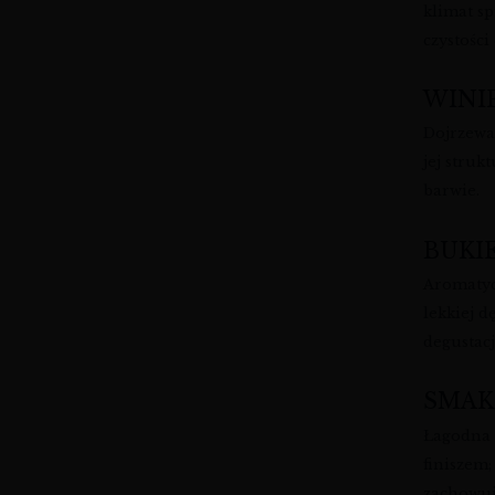
klimat s
czystości
WINI
Dojrzewa
jej struk
barwie.
BUKI
Aromatyc
lekkiej d
degustacj
SMAK
Łagodna 
finiszem
zachowuje