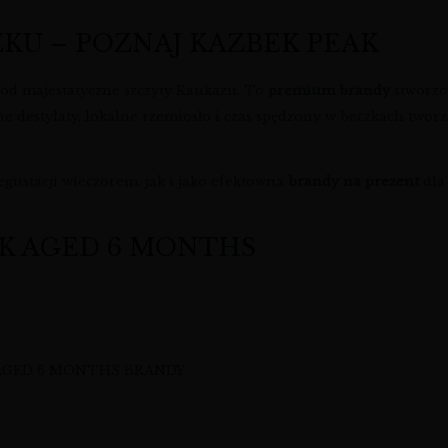
ZKU – POZNAJ KAZBEK PEAK
 pod majestatyczne szczyty Kaukazu. To
premium brandy
stworzon
e destylaty, lokalne rzemiosło i czas spędzony w beczkach twor
gustacji wieczorem, jak i jako efektowna
brandy na prezent
dla
AK AGED 6 MONTHS
AGED 6 MONTHS BRANDY