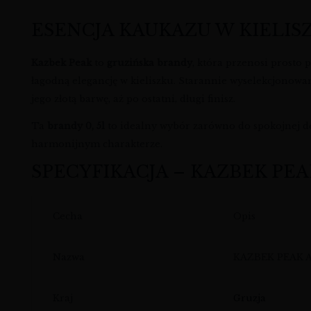
ESENCJA KAUKAZU W KIELIS
Kazbek Peak
to
gruzińska brandy
, która przenosi prosto
łagodną elegancję w kieliszku. Starannie wyselekcjonowan
jego złotą barwę, aż po ostatni, długi finisz.
Ta
brandy 0, 5l
to idealny wybór zarówno do spokojnej de
harmonijnym charakterze.
SPECYFIKACJA – KAZBEK PE
Cecha
Opis
Nazwa
KAZBEK PEAK 
Kraj
Gruzja