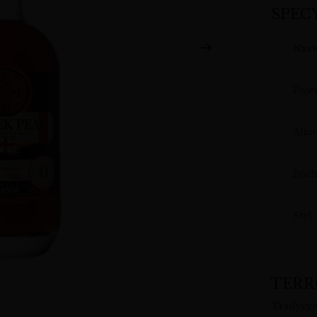
SPEC
Naz
Poj
Alko
Poch
Styl
TERR
Tradycyj