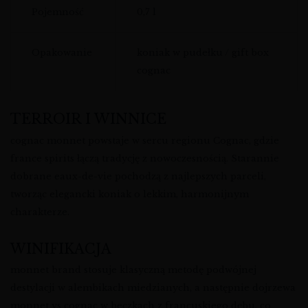
Pojemność
0,7 l
Opakowanie
koniak w pudełku / gift box
cognac
TERROIR I WINNICE
cognac monnet powstaje w sercu regionu Cognac, gdzie
france spirits łączą tradycję z nowoczesnością. Starannie
dobrane eaux-de-vie pochodzą z najlepszych parceli,
tworząc elegancki koniak o lekkim, harmonijnym
charakterze.
WINIFIKACJA
monnet brand stosuje klasyczną metodę podwójnej
destylacji w alembikach miedzianych, a następnie dojrzewa
monnet vs cognac w beczkach z francuskiego dębu, co