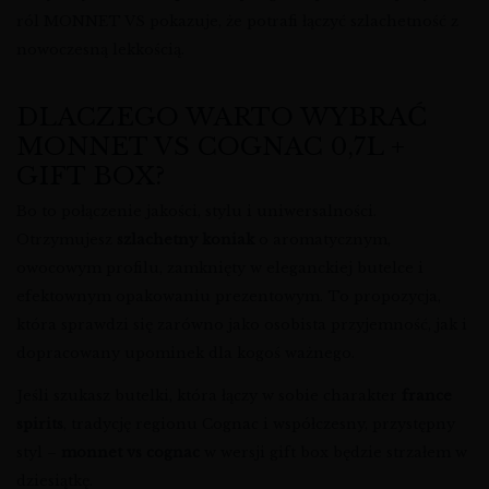
ról MONNET VS pokazuje, że potrafi łączyć szlachetność z
nowoczesną lekkością.
DLACZEGO WARTO WYBRAĆ
MONNET VS COGNAC 0,7L +
GIFT BOX?
Bo to połączenie jakości, stylu i uniwersalności.
Otrzymujesz
szlachetny koniak
o aromatycznym,
owocowym profilu, zamknięty w eleganckiej butelce i
efektownym opakowaniu prezentowym. To propozycja,
która sprawdzi się zarówno jako osobista przyjemność, jak i
dopracowany upominek dla kogoś ważnego.
Jeśli szukasz butelki, która łączy w sobie charakter
france
spirits
, tradycję regionu Cognac i współczesny, przystępny
styl –
monnet vs cognac
w wersji gift box będzie strzałem w
dziesiątkę.