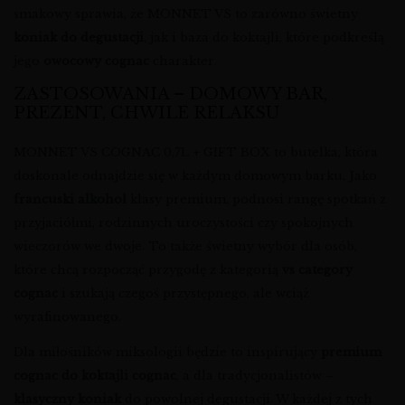
smakowy sprawia, że MONNET VS to zarówno świetny
koniak do degustacji
, jak i baza do koktajli, które podkreślą
jego
owocowy cognac
charakter.
ZASTOSOWANIA – DOMOWY BAR,
PREZENT, CHWILE RELAKSU
MONNET VS COGNAC 0,7L + GIFT BOX to butelka, która
doskonale odnajdzie się w każdym domowym barku. Jako
francuski alkohol
klasy premium, podnosi rangę spotkań z
przyjaciółmi, rodzinnych uroczystości czy spokojnych
wieczorów we dwoje. To także świetny wybór dla osób,
które chcą rozpocząć przygodę z kategorią
vs category
cognac
i szukają czegoś przystępnego, ale wciąż
wyrafinowanego.
Dla miłośników miksologii będzie to inspirujący
premium
cognac
do koktajli cognac
, a dla tradycjonalistów –
klasyczny koniak
do powolnej degustacji. W każdej z tych