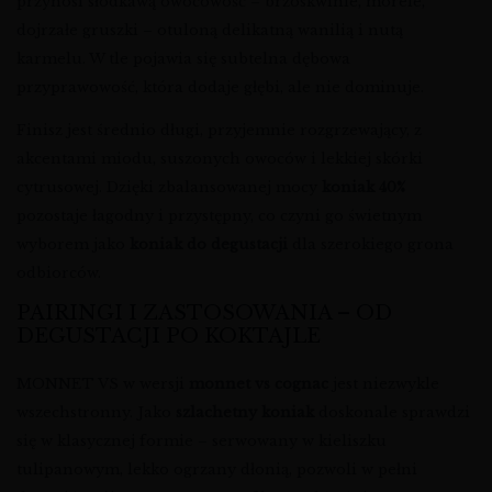
przynosi słodkawą owocowość – brzoskwinie, morele,
dojrzałe gruszki – otuloną delikatną wanilią i nutą
karmelu. W tle pojawia się subtelna dębowa
przyprawowość, która dodaje głębi, ale nie dominuje.
Finisz jest średnio długi, przyjemnie rozgrzewający, z
akcentami miodu, suszonych owoców i lekkiej skórki
cytrusowej. Dzięki zbalansowanej mocy
koniak 40%
pozostaje łagodny i przystępny, co czyni go świetnym
wyborem jako
koniak do degustacji
dla szerokiego grona
odbiorców.
PAIRINGI I ZASTOSOWANIA – OD
DEGUSTACJI PO KOKTAJLE
MONNET VS w wersji
monnet vs cognac
jest niezwykle
wszechstronny. Jako
szlachetny koniak
doskonale sprawdzi
się w klasycznej formie – serwowany w kieliszku
tulipanowym, lekko ogrzany dłonią, pozwoli w pełni