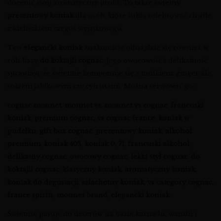
docenić swój aromatyczny profil. To także świetny
prezentowy koniak
dla osób, które lubią celebrować chwile
z kieliszkiem czegoś wyjątkowego.
Ten
elegancki koniak
znakomicie odnajdzie się również w
roli bazy
do koktajli cognac
. Jego owocowość i delikatność
sprawiają, że świetnie komponuje się z tonikiem, ginger ale,
sokiem jabłkowym czy cytrusami. Można serwować go:
cognac monnet
,
monnet vs
,
monnet vs cognac
,
francuski
koniak
,
premium cognac
,
vs cognac france
,
koniak w
pudełku
,
gift box cognac
,
prezentowy koniak
,
alkohol
premium
,
koniak 40%
,
koniak 0, 7l
,
francuski alkohol
,
delikatny cognac
,
owocowy cognac
,
lekki styl cognac
,
do
koktajli cognac
,
klasyczny koniak
,
aromatyczny koniak
,
koniak do degustacji
,
szlachetny koniak
,
vs category cognac
,
france spirits
,
monnet brand
,
elegancki koniak
Świetnie pasuje do deserów na bazie karmelu, wanilii i