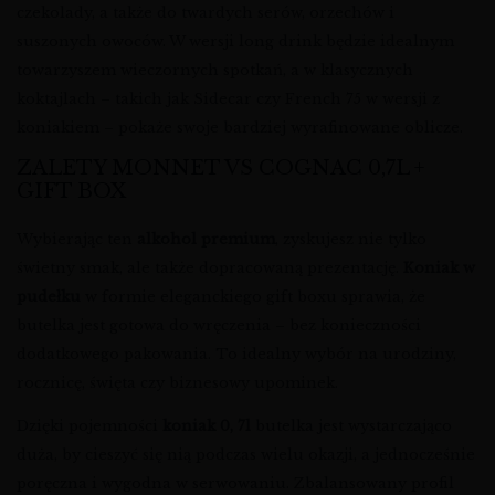
czekolady, a także do twardych serów, orzechów i
suszonych owoców. W wersji long drink będzie idealnym
towarzyszem wieczornych spotkań, a w klasycznych
koktajlach – takich jak Sidecar czy French 75 w wersji z
koniakiem – pokaże swoje bardziej wyrafinowane oblicze.
ZALETY MONNET VS COGNAC 0,7L +
GIFT BOX
Wybierając ten
alkohol premium
, zyskujesz nie tylko
świetny smak, ale także dopracowaną prezentację.
Koniak w
pudełku
w formie eleganckiego gift boxu sprawia, że
butelka jest gotowa do wręczenia – bez konieczności
dodatkowego pakowania. To idealny wybór na urodziny,
rocznicę, święta czy biznesowy upominek.
Dzięki pojemności
koniak 0, 7l
butelka jest wystarczająco
duża, by cieszyć się nią podczas wielu okazji, a jednocześnie
poręczna i wygodna w serwowaniu. Zbalansowany profil