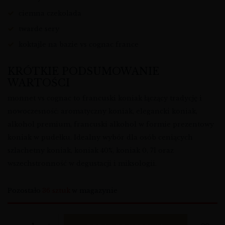
ciemna czekolada
twarde sery
koktajle na bazie vs cognac france
KRÓTKIE PODSUMOWANIE
WARTOŚCI
monnet vs cognac to francuski koniak łączący tradycję i
nowoczesność: aromatyczny koniak, elegancki koniak,
alkohol premium, francuski alkohol w formie prezentowy
koniak w pudełku. Idealny wybór dla osób ceniących
szlachetny koniak, koniak 40%, koniak 0, 7l oraz
wszechstronność w degustacji i miksologii.
Pozostało
36 sztuk
w magazynie