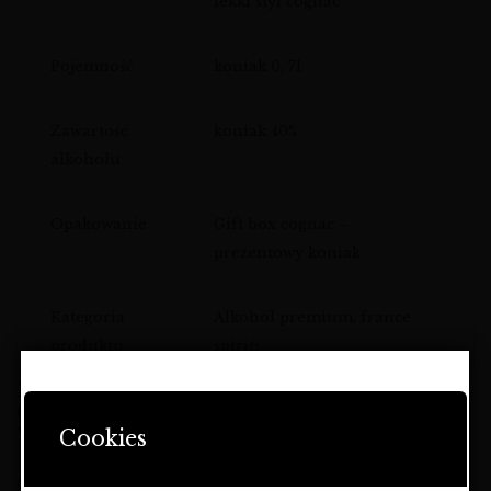
lekki styl cognac
Pojemność
koniak 0, 7l
Zawartość
koniak 40%
alkoholu
Opakowanie
Gift box cognac –
prezentowy koniak
Kategoria
Alkohol premium, france
produktu
spirits
DZIEDZICTWO I CHARAKTER –
STRONA ZAWIERA OFERTĘ
COGNAC MONNET W NOWOCZESNYM
DOTYCZĄCĄ NAPOJÓW
WYDANIU
Cookies
ALKOHOLOWYCH I JEST
PRZEZNACZONA TYLKO DLA
cognac monnet
to połączenie tradycji regionu Cognac z