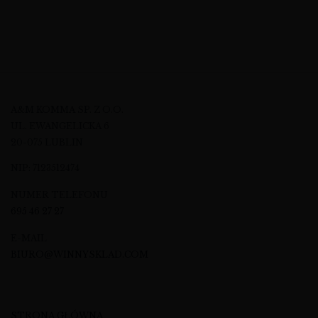
A&M KOMMA SP. Z O.O.
UL. EWANGELICKA 6
20-075 LUBLIN
NIP: 7123512474
NUMER TELEFONU
695 46 27 27
E-MAIL
BIURO@WINNYSKLAD.COM
STRONA GŁÓWNA