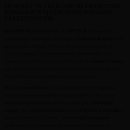
MONNET VS – ELEGANCKI FRANCUSKI
KONIAK W WYJĄTKOWYM WYDANIU
PREZENTOWYM
MONNET VS COGNAC 0,7L + GIFT BOX
to klasyczny, a
jednocześnie niezwykle przystępny
francuski koniak
, który
łączy w sobie lekkość, owocowość i szlachetną tradycję
regionu Cognac. To idealny wybór zarówno dla osób
rozpoczynających przygodę z kategorią
vs category cognac
,
jak i dla koneserów szukających butelki o harmonijnym
charakterze, świetnej jakości i pięknej oprawie.
Marka
monnet brand
od lat kojarzona jest z elegancją,
rzemieślniczym podejściem i przyjaznym stylem, który
doskonale sprawdza się zarówno solo, jak i
do koktajli
cognac
. Ten
elegancki koniak
w wersji
koniak w pudełku
to
gotowy pomysł na prezent – stylowy
gift box cognac
podkreśla jego premiumowy charakter i sprawia, że