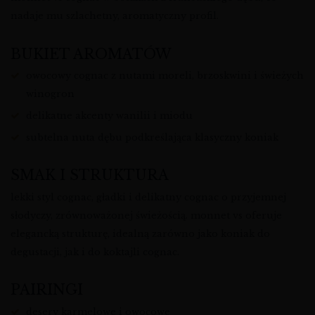
nadaje mu szlachetny, aromatyczny profil.
BUKIET AROMATÓW
owocowy cognac z nutami moreli, brzoskwini i świeżych
winogron
delikatne akcenty wanilii i miodu
subtelna nuta dębu podkreślająca klasyczny koniak
SMAK I STRUKTURA
lekki styl cognac, gładki i delikatny cognac o przyjemnej
słodyczy, zrównoważonej świeżością. monnet vs oferuje
elegancką strukturę, idealną zarówno jako koniak do
degustacji, jak i do koktajli cognac.
PAIRINGI
desery karmelowe i owocowe