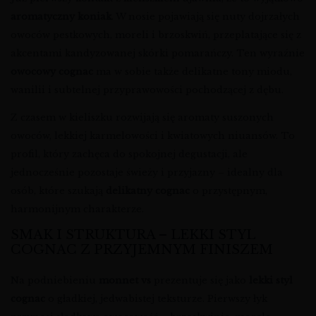
aromatyczny koniak
. W nosie pojawiają się nuty dojrzałych
owoców pestkowych, moreli i brzoskwiń, przeplatające się z
akcentami kandyzowanej skórki pomarańczy. Ten wyraźnie
owocowy cognac
ma w sobie także delikatne tony miodu,
wanilii i subtelnej przyprawowości pochodzącej z dębu.
Z czasem w kieliszku rozwijają się aromaty suszonych
owoców, lekkiej karmelowości i kwiatowych niuansów. To
profil, który zachęca do spokojnej degustacji, ale
jednocześnie pozostaje świeży i przyjazny – idealny dla
osób, które szukają
delikatny cognac
o przystępnym,
harmonijnym charakterze.
SMAK I STRUKTURA – LEKKI STYL
COGNAC Z PRZYJEMNYM FINISZEM
Na podniebieniu
monnet vs
prezentuje się jako
lekki styl
cognac
o gładkiej, jedwabistej teksturze. Pierwszy łyk