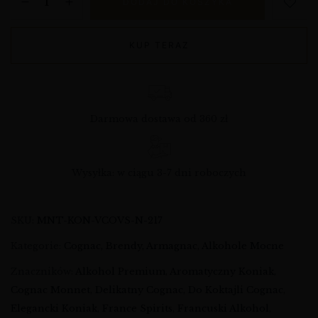
DODAJ DO KOSZYKA
KUP TERAZ
Darmowa dostawa od 360 zł
Wysyłka: w ciągu 3-7 dni roboczych
SKU:
MNT-KON-VCOVS-N-217
Kategorie:
Cognac, Brendy, Armagnac
,
Alkohole Mocne
Znaczników:
Alkohol Premium
,
Aromatyczny Koniak
,
Cognac Monnet
,
Delikatny Cognac
,
Do Koktajli Cognac
,
Elegancki Koniak
,
France Spirits
,
Francuski Alkohol
,