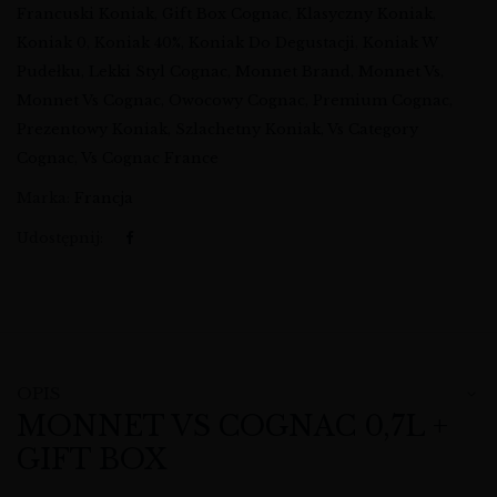
Francuski Koniak
,
Gift Box Cognac
,
Klasyczny Koniak
,
Koniak 0
,
Koniak 40%
,
Koniak Do Degustacji
,
Koniak W
Pudełku
,
Lekki Styl Cognac
,
Monnet Brand
,
Monnet Vs
,
Monnet Vs Cognac
,
Owocowy Cognac
,
Premium Cognac
,
Prezentowy Koniak
,
Szlachetny Koniak
,
Vs Category
Cognac
,
Vs Cognac France
Marka:
Francja
Udostępnij:
OPIS
MONNET VS COGNAC 0,7L +
GIFT BOX