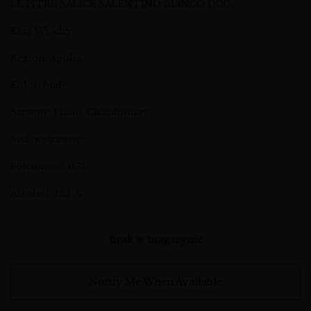
LE PITRE SALICE SALENTINO BIANCO DOC
Kraj: Włochy
Region: Apulia
Kolor: białe
Szczepy: Fiano, Chardonnay
Styl: wytrawne
Pojemność: 0,75l
Alkohol: 12,5 %
Brak w magazynie
Notify Me When Available