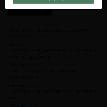
For 2 item(s)
ADD ALL TO CART
This product:
LE PITRE SALICE SALENTINO
79,00
zł
BIANCO DOC
Brak w magazynie
MOTTURA STILIO PRIMITIVO DI MANDURIA
159,00
zł
DOC LIMITED EDITION
Brak w magazynie
MOTTURA ROSONE NEGROAMARO DEL
130,00
zł
SALENTO IGT
Brak w magazynie
MOTTURA STILIO PRIMITIVO DI MANDURIA
130,00
zł
DOC
Brak w magazynie