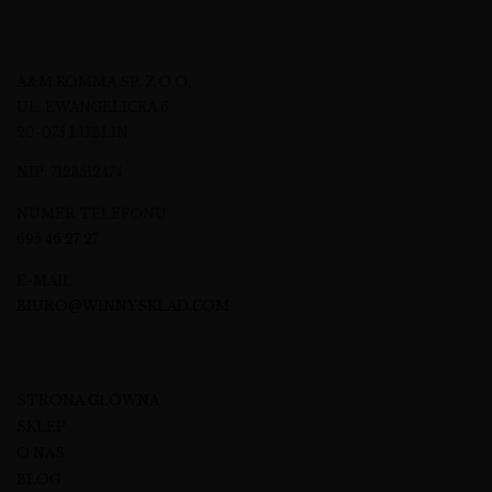
A&M KOMMA SP. Z O.O.
UL. EWANGELICKA 6
20-075 LUBLIN
NIP: 7123512474
NUMER TELEFONU
695 46 27 27
E-MAIL
BIURO@WINNYSKLAD.COM
STRONA GŁÓWNA
SKLEP
O NAS
BLOG