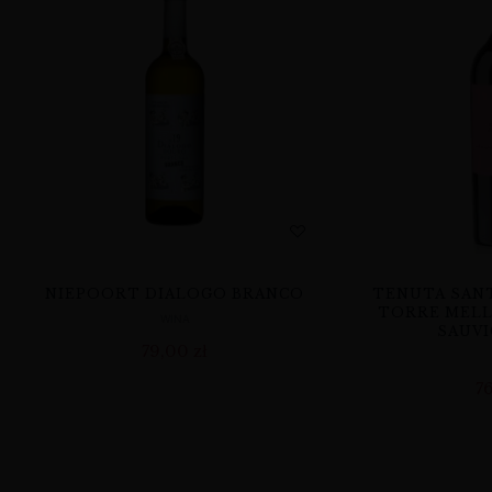
NIEPOORT DIALOGO BRANCO
TENUTA SANT
TORRE MELL
WINA
SAUVI
79,00
zł
7