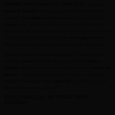
MONNET VSOP COGNAC 0,7L + GIFT BOX
to klasyczny,
francuski koniak
w nowoczesnej, niezwykle eleganckiej
odsłonie. Ten
cognac premium
powstaje w sercu regionu
Cognac, gdzie tradycja i rzemiosło łączą się z dbałością o
każdy detal. To idealny wybór zarówno dla koneserów, jak i
osób, które dopiero odkrywają świat
vsop cognac France
–
delikatny, harmonijny, a jednocześnie pełen charakteru.
Butelka o pojemności
monnet vsop 0, 7
zamknięta jest w
stylowym
monnet gift box
, dzięki czemu ten
koniak w
pudełku
od razu staje się gotowym pomysłem na
koniak na
prezent
– elegancki, ponadczasowy i zawsze w dobrym
guście. To prawdziwy
fine cognac gift
dla osób ceniących
jakość, historię i francuski styl.
SPECYFIKACJA – MONNET VSOP
COGNAC