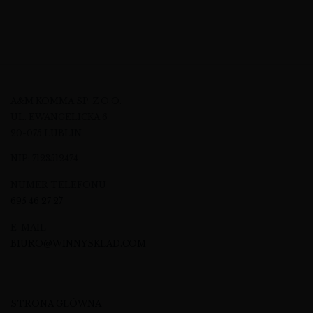
A&M KOMMA SP. Z O.O.
UL. EWANGELICKA 6
20-075 LUBLIN
NIP: 7123512474
NUMER TELEFONU
695 46 27 27
E-MAIL
BIURO@WINNYSKLAD.COM
STRONA GŁÓWNA