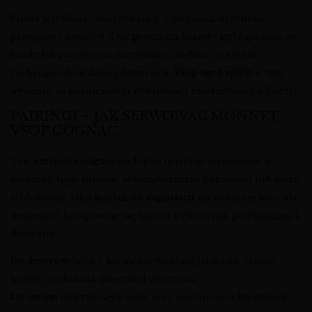
Finisz jest długi, rozgrzewający, z eleganckim echem
przypraw i owoców. Ten
premium brandy style
sprawia, że
każdy łyk pozostawia przyjemne, miękkie wrażenie,
zachęcając do kolejnej degustacji.
Vsop aged spirit
w tym
wydaniu to kwintesencja równowagi między mocą a finezją.
PAIRINGI – JAK SERWOWAĆ MONNET
VSOP COGNAC
Ten
exclusive cognac
najlepiej smakuje serwowany w
kieliszku typu tulipan, w temperaturze pokojowej lub lekko
schłodzony. Jako
koniak do degustacji
sprawdzi się solo, ale
doskonale komponuje się także z wybranymi przekąskami i
deserami.
Do deserów:
tarta z karmelizowanymi jabłkami, crème
brûlée, czekolada mleczna i deserowa.
Do serów:
dojrzałe sery żółte, sery pleśniowe o kremowej