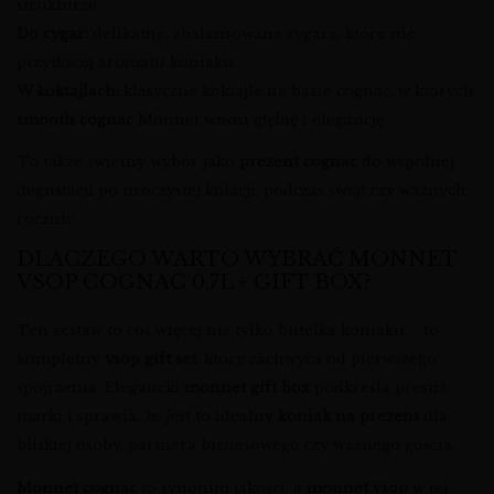
strukturze.
Do cygar:
delikatne, zbalansowane cygara, które nie
przytłoczą aromatu koniaku.
W koktajlach:
klasyczne koktajle na bazie cognac, w których
smooth cognac
Monnet wnosi głębię i elegancję.
To także świetny wybór jako
prezent cognac
do wspólnej
degustacji po uroczystej kolacji, podczas świąt czy ważnych
rocznic.
DLACZEGO WARTO WYBRAĆ MONNET
VSOP COGNAC 0,7L + GIFT BOX?
Ten zestaw to coś więcej niż tylko butelka koniaku – to
kompletny
vsop gift set
, który zachwyca od pierwszego
spojrzenia. Elegancki
monnet gift box
podkreśla prestiż
marki i sprawia, że jest to idealny
koniak na prezent
dla
bliskiej osoby, partnera biznesowego czy ważnego gościa.
Monnet cognac
to synonim jakości, a
monnet vsop
w tej