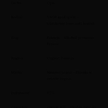
Cecha
Opis
Rodzaj
VSOP aged spirit –
szlachetny francuski koniak
Kraj
Francja
– alkohol premium
France
Region
Cognac, Francja
Marka
Monnet brand – klasyka w
świecie cognac
Pojemność
0,7 L
Zawartość
cognac
40% – idealna moc do