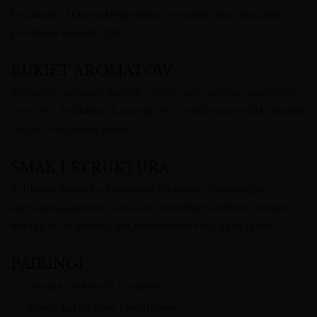
beczkach z francuskiego dębu, co nadaje mu charakter
premium brandy style.
BUKIET AROMATÓW
Wyraziste aromaty wanilii i dębu, nuty miodu, suszonych
owoców i delikatnych przypraw – profil typowy dla smooth
cognac o wysokiej jakości.
SMAK I STRUKTURA
delikatny koniak o kremowej teksturze, harmonijny, z
akcentami karmelu, owoców i subtelnej słodyczy; idealny
koniak do degustacji dla miłośników vsop aged spirit.
PAIRINGI
ciemna czekolada i praliny
desery karmelowe i waniliowe