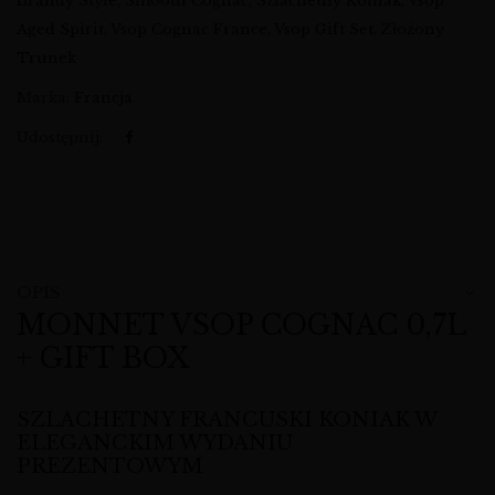
Brandy Style
,
Smooth Cognac
,
Szlachetny Koniak
,
Vsop
Aged Spirit
,
Vsop Cognac France
,
Vsop Gift Set
,
Złożony
Trunek
Marka:
Francja
Udostępnij:
OPIS
MONNET VSOP COGNAC 0,7L
+ GIFT BOX
SZLACHETNY FRANCUSKI KONIAK W
ELEGANCKIM WYDANIU
PREZENTOWYM