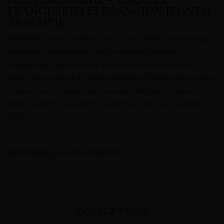
PODSUMOWANIE – ESENCJA
FRANCUSKIEJ ELEGANCJI W JEDNYM
ZESTAWIE
MONNET VSOP COGNAC 0,7L + GIFT BOX to harmonijne
połączenie szlachetnego, dojrzewającego koniaku i
eleganckiego opakowania, które tworzą razem idealny
zestaw na prezent i do własnej kolekcji. Wybierając ten vsop
cognac France, sięgasz po francuski alkohol premium,
który zachwyca aromatem, smakiem i stylem w każdym
detalu.
INFORMACJE DODATKOWE
ZOBACZ TAKŻE