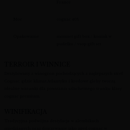
France
Moc
cognac 40%
Opakowanie
monnet gift box / koniak w
pudełku / vsop gift set
TERROIR I WINNICE
Destylowany z winogron pochodzących z najlepszych stref
Cognac, gdzie klimat Atlantyku i kredowe gleby tworzą
idealne warunki dla powstania szlachetnego trunku klasy
cognac premium.
WINIFIKACJA
Tradycyjna podwójna destylacja w alembikach
miedzianych oraz dojrzewanie jako aged cognac w