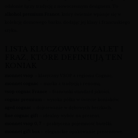
odsłonie łączy tradycję z nowoczesnym designem. To
alkohol premium France
, który świetnie wpisuje się w
kolekcję domowego barku, dodając jej klasy i francuskiego
szyku.
LISTA KLUCZOWYCH ZALET I
FRAZ, KTÓRE DEFINIUJĄ TEN
KONIAK
monnet vsop
– klasyczny VSOP z regionu Cognac,
monnet cognac
– marka z tradycją i renomą,
vsop cognac France
– francuski standard jakości,
cognac premium
– wysoka półka w świecie koniaków,
aged cognac
– dojrzewanie w dębowych beczkach,
fine cognac gift
– idealny wybór na prezent,
monnet vsop 0, 7
– praktyczna pojemność butelki,
monnet gift box
– eleganckie opakowanie prezentowe,