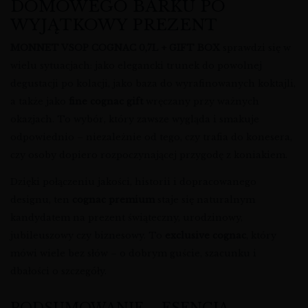
DOMOWEGO BARKU PO
WYJĄTKOWY PREZENT
MONNET VSOP COGNAC 0,7L + GIFT BOX
sprawdzi się w
wielu sytuacjach: jako elegancki trunek do powolnej
degustacji po kolacji, jako baza do wyrafinowanych koktajli,
a także jako
fine cognac gift
wręczany przy ważnych
okazjach. To wybór, który zawsze wygląda i smakuje
odpowiednio – niezależnie od tego, czy trafia do konesera,
czy osoby dopiero rozpoczynającej przygodę z koniakiem.
Dzięki połączeniu jakości, historii i dopracowanego
designu, ten
cognac premium
staje się naturalnym
kandydatem na prezent świąteczny, urodzinowy,
jubileuszowy czy biznesowy. To
exclusive cognac
, który
mówi wiele bez słów – o dobrym guście, szacunku i
dbałości o szczegóły.