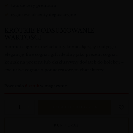
twarde sery premium
cygarowe akcenty degustacyjne
KRÓTKIE PODSUMOWANIE
WARTOŚCI
monnet cognac to szlachetny koniak łączący tradycję i
elegancję; fine cognac gift idealny jako prezent cognac,
koniak na prezent lub ekskluzywny dodatek do kolekcji –
exclusive cognac o ponadczasowym charakterze.
Pozostało
6 sztuk
w magazynie
DODAJ DO KOSZYKA
KUP TERAZ