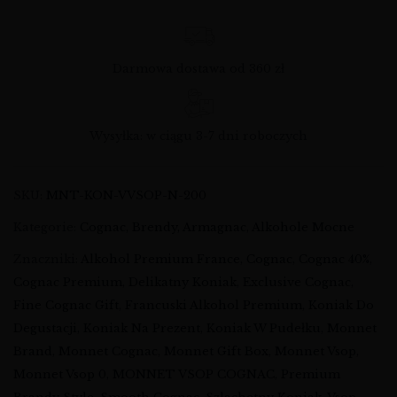
Darmowa dostawa od 360 zł
Wysyłka: w ciągu 3-7 dni roboczych
SKU:
MNT-KON-VVSOP-N-200
Kategorie:
Cognac, Brendy, Armagnac
,
Alkohole Mocne
Znaczniki:
Alkohol Premium France
,
Cognac
,
Cognac 40%
,
Cognac Premium
,
Delikatny Koniak
,
Exclusive Cognac
,
Fine Cognac Gift
,
Francuski Alkohol Premium
,
Koniak Do
Degustacji
,
Koniak Na Prezent
,
Koniak W Pudełku
,
Monnet
Brand
,
Monnet Cognac
,
Monnet Gift Box
,
Monnet Vsop
,
Monnet Vsop 0
,
MONNET VSOP COGNAC
,
Premium