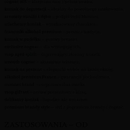
cognac 40%
– klasyczna moc i pełnia smaku,
koniak do degustacji
– idealny do powolnego smakowania,
aromaty wanilii i dębu
– podpis stylu Monnet,
szlachetny koniak
– wyrafinowany charakter,
francuski alkohol premium
– prestiż i tradycja,
koniak w pudełku
– gotowy prezent,
exclusive cognac
– dla wymagających,
vsop aged spirit
– dojrzewający, złożony trunek,
smooth cognac
– aksamitna tekstura,
koniak na prezent
– elegancki wybór na każdą okazję,
alkohol premium France
– gwarancja pochodzenia,
monnet brand
– rozpoznawalna marka,
vsop gift set
– zestaw prezentowy z klasą,
delikatny koniak
– łagodny, ale wyrazisty,
premium brandy style
– styl z pogranicza brandy i cognac,
ZASTOSOWANIA – OD