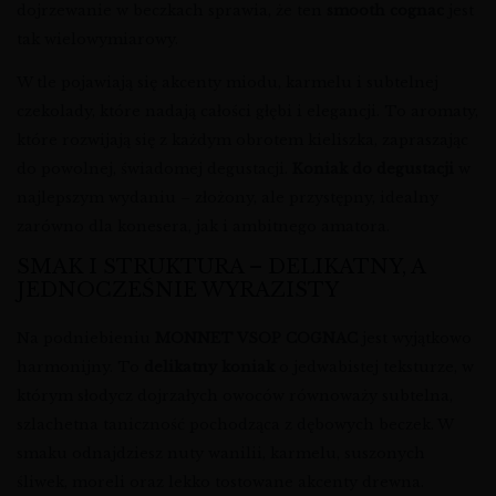
dojrzewanie w beczkach sprawia, że ten
smooth cognac
jest
tak wielowymiarowy.
W tle pojawiają się akcenty miodu, karmelu i subtelnej
czekolady, które nadają całości głębi i elegancji. To aromaty,
które rozwijają się z każdym obrotem kieliszka, zapraszając
do powolnej, świadomej degustacji.
Koniak do degustacji
w
najlepszym wydaniu – złożony, ale przystępny, idealny
zarówno dla konesera, jak i ambitnego amatora.
SMAK I STRUKTURA – DELIKATNY, A
JEDNOCZEŚNIE WYRAZISTY
Na podniebieniu
MONNET VSOP COGNAC
jest wyjątkowo
harmonijny. To
delikatny koniak
o jedwabistej teksturze, w
którym słodycz dojrzałych owoców równoważy subtelna,
szlachetna taniczność pochodząca z dębowych beczek. W
smaku odnajdziesz nuty wanilii, karmelu, suszonych
śliwek, moreli oraz lekko tostowane akcenty drewna.