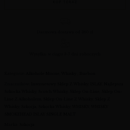
KUP TERAZ
Darmowa dostawa od 360 zł
Wysyłka: w ciągu 3-7 dni roboczych
Kategorie:
Alkohole Mocne
,
Whisky , Burbon
Znaczników:
Internetowy Sklep Z Whisky
,
ISLAY
,
Najlepsza
Szkocka Whisky
,
Scotch Whisky
,
Sklep On-Line
,
Sklep On-
Line Z Alkoholem
,
Sklep On-Line Z Whisky
,
Sklep Z
Whisky
,
Szkocja
,
Szkocka Whisky
,
WHISKY
,
WHISKY
SMOKEHEAD ISLAY SINGLE MALT
Marka:
Szkocja