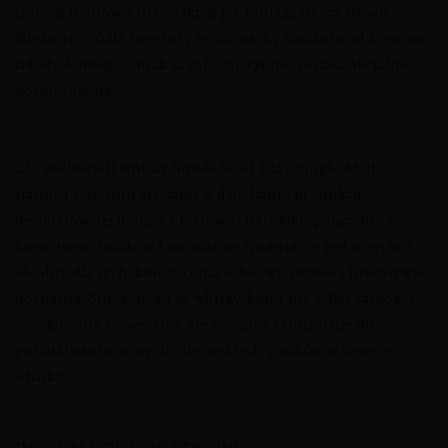
innych maltów z Islay, takich jak Finlaggan czy Ileach.
Niektóre źródła sugerują, że za marką Smokehead kryje się
młody Ardbeg, jednak ta informacja nie została oficjalnie
potwierdzona.
Dla wielbicieli whisky Smokehead Islay Single Malt
stanowi synonim artyzmu w dziedzinie produkcji
destylatów. Jej dymny i torfowy charakter, połączony z
bogactwem smaków i aromatów, sprawia, że jest to wybór
idealny dla tych, którzy cenią sobie wyjątkowe i intensywne
doznania. Smokehead to whisky, która nie tylko zaspokoi
oczekiwania koneserów, ale również zainspiruje do
poszukiwania nowych, niezwykłych smaków w świecie
whisky.