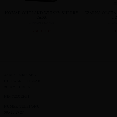
NOMAD OUTLAND WHISKY SHERRY
CZARNA OLCHA
CASK
OR
ALKOHOLE MOCNE
ALKO
250,00
zł
9
A&M KOMMA SP. Z O.O.
UL. EWANGELICKA 6
20-075 LUBLIN
NIP: 7123512474
NUMER TELEFONU
695 46 27 27