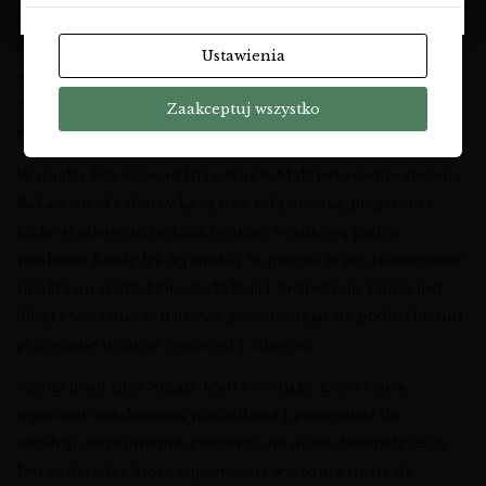
Dodatkowo, w bukiecie aromatycznym można wyczuć
kandyzowane owoce, alg morskich, cytrynę, imbir oraz
Ustawienia
powidła śliwkowe, co dodaje whisky złożoności i bogactwa.
Słone i pikantne akcenty doskonale równoważą słodycz,
Zaakceptuj wszystko
tworząc harmonijną całość.
W smaku Smokehead Islay Single Malt jest równie złożona.
Kakao, miód i sherry łączą się z solą morską, pieprzem i
lekko słodkawym torfem, tworząc wyjątkową paletę
smakową. Każdy łyk tej whisky to podróż przez różnorodne
smaki i aromaty, które zaskakują i zachwycają. Finisz jest
długi i wyraźnie cytrusowy, pozostawiając na podniebieniu
przyjemne uczucie świeżości i czystości.
Smokehead Islay Single Malt to whisky, która rzuca
wyzwanie ustalonemu porządkowi i przemawia do
młodego konsumenta, gotowego na nowe doświadczenia.
Jest to destylat, który z pewnością wyróżnia się na tle