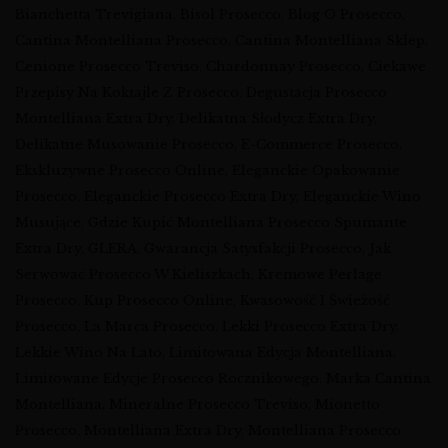
Bianchetta Trevigiana
,
Bisol Prosecco
,
Blog O Prosecco
,
Cantina Montelliana Prosecco
,
Cantina Montelliana Sklep
,
Cenione Prosecco Treviso
,
Chardonnay Prosecco
,
Ciekawe
Przepisy Na Koktajle Z Prosecco
,
Degustacja Prosecco
Montelliana Extra Dry
,
Delikatna Słodycz Extra Dry
,
Delikatne Musowanie Prosecco
,
E-Commerce Prosecco
,
Ekskluzywne Prosecco Online
,
Eleganckie Opakowanie
Prosecco
,
Eleganckie Prosecco Extra Dry
,
Eleganckie Wino
Musujące
,
Gdzie Kupić Montelliana Prosecco Spumante
Extra Dry
,
GLERA
,
Gwarancja Satysfakcji Prosecco
,
Jak
Serwować Prosecco W Kieliszkach
,
Kremowe Perlage
Prosecco
,
Kup Prosecco Online
,
Kwasowość I Świeżość
Prosecco
,
La Marca Prosecco
,
Lekki Prosecco Extra Dry
,
Lekkie Wino Na Lato
,
Limitowana Edycja Montelliana
,
Limitowane Edycje Prosecco Rocznikowego
,
Marka Cantina
Montelliana
,
Mineralne Prosecco Treviso
,
Mionetto
Prosecco
,
Montelliana Extra Dry
,
Montelliana Prosecco