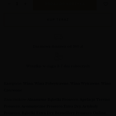
DODAJ DO KOSZYKA
KUP TERAZ
Darmowa dostawa od 360 zł
Wysyłka: w ciągu 3-7 dni roboczych
Kategorie:
Wina
,
Wina Półwytrawne
,
Wina Wytrawne
,
Wino
Czerwone
Znaczników:
Aksamitne Bąbelki Prosecco
,
Apelacja Treviso
Prosecco
,
Aromatyczne Prosecco Extra Dry
,
Artykuły
Prosecco
,
Bąbelki Extra Dry
,
Bestsellery Prosecco Online
,