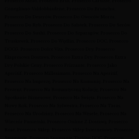
Prosecco Asolo
,
Prosecco Brut
,
Prosecco Cartizze
,
Prosecco
Conegliano-Valdobbiadene
,
Prosecco Do Brunchu
,
Prosecco Do Deserów
,
Prosecco Do Owoców Morza
,
Prosecco Do Ryb
,
Prosecco Do Sałatek
,
Prosecco Do Serów
,
Prosecco Do Sushi
,
Prosecco Do Szparagów
,
Prosecco Do
Truskawek
,
Prosecco Do Wędlin
,
Prosecco DOC
,
Prosecco
DOCG
,
Prosecco Dolce Vita
,
Prosecco Dry
,
Prosecco
Ekspresowa Dostawa
,
Prosecco Extra Dry
,
Prosecco Extra
Dry Polskie Ceny
,
Prosecco Frizzante
,
Prosecco Jako
Aperitif
,
Prosecco Millesimato
,
Prosecco Na Aperitif
,
Prosecco Na Imprezę
,
Prosecco Na Komunię
,
Prosecco Na
Prezent
,
Prosecco Na Romantyczną Kolację
,
Prosecco Na
Spotkanie Biznesowe
,
Prosecco Na Święta. Prosecco Na
Nowy Rok
,
Prosecco Na Sylwestra
,
Prosecco Na Taras
,
Prosecco Na Urodziny
,
Prosecco Na Wesele
,
Prosecco Na
Wieczór Panieński
,
Prosecco Online Z Dostawą
,
Prosecco
Rosé
,
Prosecco Sklep
,
Prosecco Sklep Internetowy
,
Prosecco
Spumante
,
Prosecco Spumante Treviso DOC
,
Prosecco