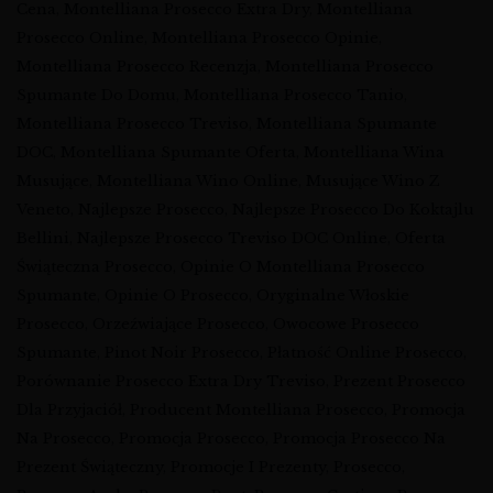
Cena
,
Montelliana Prosecco Extra Dry
,
Montelliana
Prosecco Online
,
Montelliana Prosecco Opinie
,
Montelliana Prosecco Recenzja
,
Montelliana Prosecco
Spumante Do Domu
,
Montelliana Prosecco Tanio
,
Montelliana Prosecco Treviso
,
Montelliana Spumante
DOC
,
Montelliana Spumante Oferta
,
Montelliana Wina
Musujące
,
Montelliana Wino Online
,
Musujące Wino Z
Veneto
,
Najlepsze Prosecco
,
Najlepsze Prosecco Do Koktajlu
Bellini
,
Najlepsze Prosecco Treviso DOC Online
,
Oferta
Świąteczna Prosecco
,
Opinie O Montelliana Prosecco
Spumante
,
Opinie O Prosecco
,
Oryginalne Włoskie
Prosecco
,
Orzeźwiające Prosecco
,
Owocowe Prosecco
Spumante
,
Pinot Noir Prosecco
,
Płatność Online Prosecco
,
Porównanie Prosecco Extra Dry Treviso
,
Prezent Prosecco
Dla Przyjaciół
,
Producent Montelliana Prosecco
,
Promocja
Na Prosecco
,
Promocja Prosecco
,
Promocja Prosecco Na
Prezent Świąteczny
,
Promocje I Prezenty
,
Prosecco
,