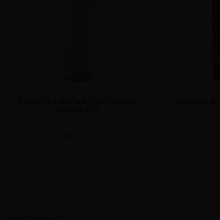
TENUTA SANT’ANTONIO SCAIA
BODEGA MA
BIANCA IGT
WINA
11
64,00
zł
A&M KOMMA SP. Z O.O.