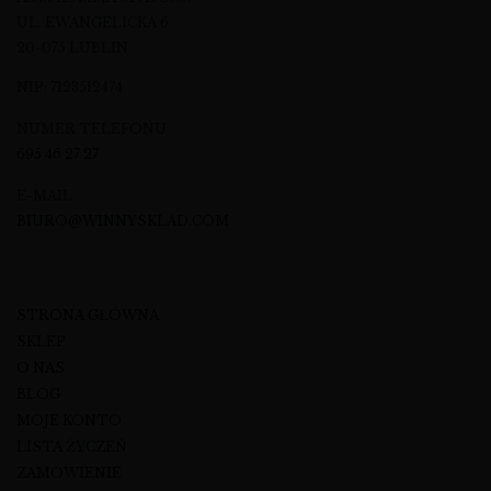
UL. EWANGELICKA 6
20-075 LUBLIN
NIP: 7123512474
NUMER TELEFONU
695 46 27 27
E-MAIL
BIURO@WINNYSKLAD.COM
STRONA GŁÓWNA
SKLEP
O NAS
BLOG
MOJE KONTO
LISTA ŻYCZEŃ
ZAMÓWIENIE