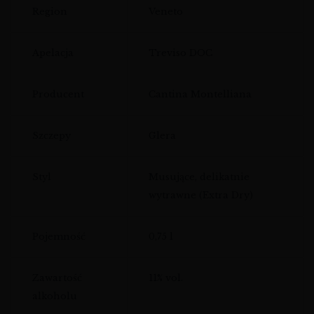
Region
Veneto
Apelacja
Treviso DOC
Producent
Cantina Montelliana
Szczepy
Glera
Styl
Musujące, delikatnie
wytrawne (Extra Dry)
Pojemność
0,75 l
Zawartość
11% vol.
alkoholu