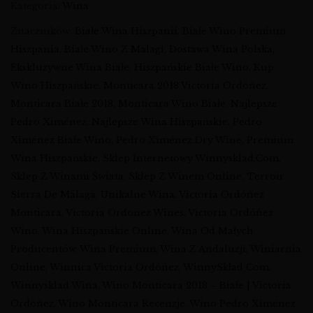
Kategoria:
Wina
Znaczników:
Białe Wina Hiszpanii
,
Białe Wino Premium
Hiszpania
,
Białe Wino Z Malagi
,
Dostawa Wina Polska
,
Ekskluzywne Wina Białe
,
Hiszpańskie Białe Wino
,
Kup
Wino Hiszpańskie
,
Monticara 2018 Victoria Ordóñez
,
Monticara Białe 2018
,
Monticara Wino Białe
,
Najlepsze
Pedro Ximénez
,
Najlepsze Wina Hiszpańskie
,
Pedro
Ximénez Białe Wino
,
Pedro Ximénez Dry Wine
,
Premium
Wina Hiszpańskie
,
Sklep Internetowy Winnysklad.com
,
Sklep Z Winami Świata
,
Sklep Z Winem Online
,
Terroir
Sierra De Málaga
,
Unikalne Wina
,
Victoria Ordóñez
Monticara
,
Victoria Ordonez Wines
,
Victoria Ordóñez
Wino
,
Wina Hiszpańskie Online
,
Wina Od Małych
Producentów
,
Wina Premium
,
Wina Z Andaluzji
,
Winiarnia
Online
,
Winnica Victoria Ordóñez
,
WinnySkład Com
,
Winnysklad Wina
,
Wino Monticara 2018 – Białe | Victoria
Ordóñez
,
Wino Monticara Recenzje
,
Wino Pedro Ximénez