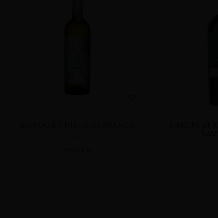
NIEPOORT DIALOGO BRANCO
LAMITA RES
SAU
WINA
79,00
zł