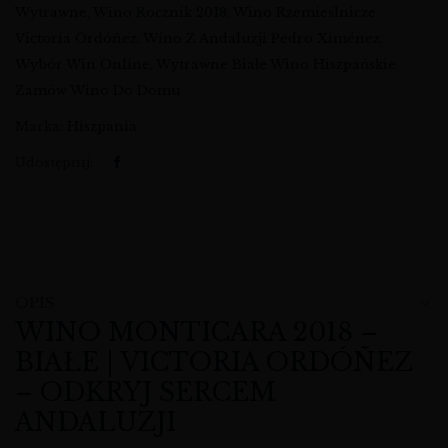
Wytrawne
,
Wino Rocznik 2018
,
Wino Rzemieślnicze
Victoria Ordóñez
,
Wino Z Andaluzji Pedro Ximénez
,
Wybór Win Online
,
Wytrawne Białe Wino Hiszpańskie
,
Zamów Wino Do Domu
Marka:
Hiszpania
Udostępnij:
OPIS
WINO MONTICARA 2018 –
BIAŁE | VICTORIA ORDÓÑEZ
– ODKRYJ SERCEM
ANDALUZJI