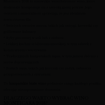
Monticara 2018 to niezwykle wszechstronne wino, które
doskonale komponuje się z szeroką gamą potraw. Jego
świeżość i mineralność sprawiają, że jest idealnym
towarzyszem dla:
* Świeżych owoców morza, takich jak ostrygi, krewetki czy
grillowane kalmary.
* Ryby pieczonej w soli lub z ziołami.
* Lekkiej kuchni śródziemnomorskiej, w tym sałatek z
kozim serem i warzywami.
* Tradycyjnych hiszpańskich tapas, w tym jamón ibérico i
serów dojrzewających.
* Białych mięs, takich jak kurczak czy indyk, zwłaszcza
przygotowanych z cytrusami.
To
hiszpańskie białe wino
podniesie rangę każdego posiłku,
oferując niezapomniane doznania.
DLACZEGO WARTO WYBRAĆ WINO
MONTICARA 2018?