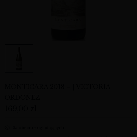
MONTICARA 2018 – | VICTORIA
ORDÓÑEZ
169,00
zł
35
obecnie oglądających