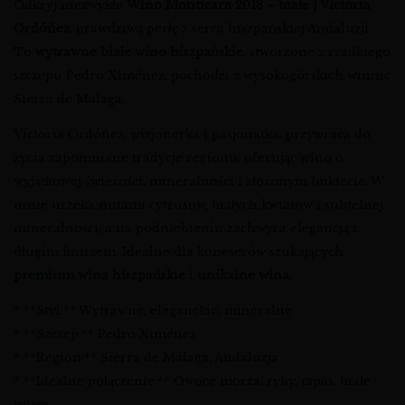
Odkryj niezwykłe
Wino Monticara 2018 – białe | Victoria
Ordóñez
, prawdziwą perłę z serca hiszpańskiej Andaluzji.
To
wytrawne białe wino hiszpańskie
, stworzone z rzadkiego
szczepu Pedro Ximénez, pochodzi z wysokogórskich winnic
Sierra de Málaga.
Victoria Ordóñez, wizjonerka i pasjonatka, przywraca do
życia zapomniane tradycje regionu, oferując wino o
wyjątkowej świeżości, mineralności i złożonym bukiecie. W
nosie urzeka nutami cytrusów, białych kwiatów i subtelnej
mineralności, a na podniebieniu zachwyca elegancją i
długim finiszem. Idealne dla koneserów szukających
premium wina hiszpańskie
i
unikalne wina
.
* **Styl:** Wytrawne, eleganckie, mineralne
* **Szczep:** Pedro Ximénez
* **Region:** Sierra de Málaga, Andaluzja
* **Idealne połączenie:** Owoce morza, ryby, tapas, białe
mięsa