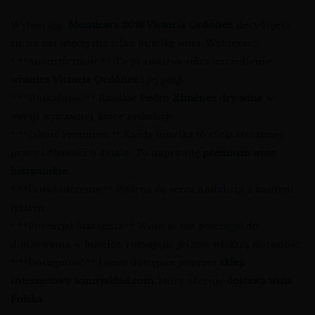
Wybierając
Monticara 2018 Victoria Ordóñez
, decydujesz
się na coś więcej niż tylko butelkę wina. Wybierasz:
* **Autentyczność:** To prawdziwe odzwierciedlenie
winnica Victoria Ordóñez
i jej pasji.
* **Unikalność:** Rzadkie
Pedro Ximénez dry wine
w
wersji wytrawnej, które zaskakuje.
* **Jakość Premium:** Każda butelka to efekt starannej
pracy i dbałości o detale. To naprawdę
premium wina
hiszpańskie
.
* **Doświadczenie:** Podróż do serca Andaluzji z każdym
łykiem.
* **Potencjał Starzenia:** Wino to ma potencjał do
dojrzewania w butelce, rozwijając jeszcze większą złożoność.
* **Dostępność:** Łatwo dostępne poprzez
sklep
internetowy winnysklad.com
, który oferuje
dostawa wina
Polska
.