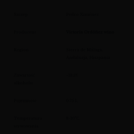
Szczep
Pedro Ximénez
Producent
Victoria Ordóñez wino
Region
Sierra de Málaga,
Andaluzja, Hiszpania
Zawartość
~13.5%
alkoholu
Pojemność
0.75 L
Temperatura
8-10°C
serwowania