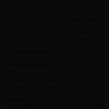
Zapraszamy do świata niezwykłych smaków, gdzie tradycja
spotyka się z pasją i innowacją. Przedstawiamy Państwu
prawdziwą perłę z południa Hiszpanii –
Wino Monticara
2018 – białe | Victoria Ordóñez
. To nie jest zwykłe białe
wino; to opowieść o odwadze, ożywieniu zapomnianego
dziedzictwa i hołdzie dla unikalnego
terroir Sierra de
Málaga
. W
winnysklad.com
, z dumą oferujemy to wyjątkowe
Pedro Ximénez białe wino
, które z pewnością zachwyci
nawet najbardziej wymagających koneserów. Jeśli szukasz
najlepsze wina hiszpańskie
, właśnie trafiłeś na prawdziwy
skarb.
Kiedy sięgasz po butelkę Monticary, otwierasz drzwi do
słonecznej Andaluzji, do regionu, który Victoria Ordóñez
na nowo definiuje na światowej mapie winiarstwa. To
wino
rocznik 2018
to kwintesencja jej filozofii – autentyczności,
elegancji i głębokiego szacunku dla natury. W naszym
sklep