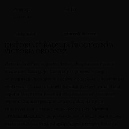
Potencjał
5-8 lat
starzenia
Dostępność
winnysklad.com
HISTORIA I TRADYCJA PRODUCENTA:
VICTORIA ORDÓÑEZ
Victoria Ordóñez to postać, która tchnęła nowe życie w
winiarstwo Malagi. Jej historia to opowieść o pasji i
determinacji. Pochodząca z rodziny o głębokich korzeniach
winiarskich, Victoria podjęła się misji przywrócenia blasku
zapomnianym winnicom i autochtonicznym szczepom
regionu. Zamiast podążać za modą, skupiła się na
autentyczności i jakości, czego owocem jest
Victoria
Ordóñez Monticara
. Jej podejście jest przykładem, dlaczego
warto stawiać na
wina od małych producentów
, którzy z