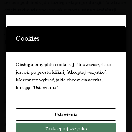
sercem podchodzą do każdego etapu produkcji. To właśnie
dzięki takim wizjonerom jak Victoria,
wina z Andaluzji
ponownie zyskują uznanie na całym świecie. Nasz
sklep
internetowy winnysklad.com
z dumą prezentuje jej dzieła.
STRONA ZAWIERA OFERTĘ
DOTYCZĄCĄ NAPOJÓW
TERROIR I WINNICE SIERRA DE
Cookies
ALKOHOLOWYCH I JEST
MÁLAGA
PRZEZNACZONA TYLKO DLA
OSÓB PEŁNOLETNICH.
Sekretem
Wino Monticara 2018 – białe | Victoria Ordóñez
jest jego pochodzenie. Winnice, z których pochodzą grona
Obsługujemy pliki cookies. Jeśli uważasz, że to
Czy masz ukończone
18
lat?
Pedro Ximénez, położone są na imponujących
jest ok, po prostu kliknij "Akceptuj wszystko".
TAK
wysokościach Sierra de Málaga, często przekraczających 700
Możesz też wybrać, jakie chcesz ciasteczka,
metrów nad poziomem morza. Te strome, trudne do
klikając "Ustawienia".
NIE
uprawy zbocza charakteryzują się ubogimi, łupkowymi i
kwarcytowymi glebami, które zmuszają winorośl do
głębokiego zapuszczania korzeni w poszukiwaniu wody i
Ustawienia
składników odżywczych. Bliskość Morza Śródziemnego
zapewnia chłodne bryzy, które łagodzą upalne
Zaakceptuj wszystko
andaluzyjskie lato i zapewniają winogronom odpowiednią