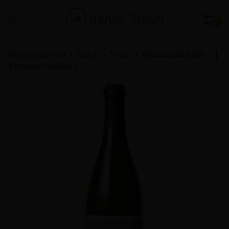
0
Strona główna
Sklep
Wina
Monticara 2018 – |
Victoria Ordóñez