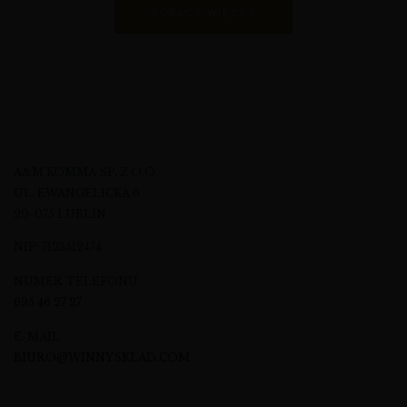
ZOBACZ WIĘCEJ
A&M KOMMA SP. Z O.O.
UL. EWANGELICKA 6
20-075 LUBLIN
NIP: 7123512474
NUMER TELEFONU
695 46 27 27
E-MAIL
BIURO@WINNYSKLAD.COM