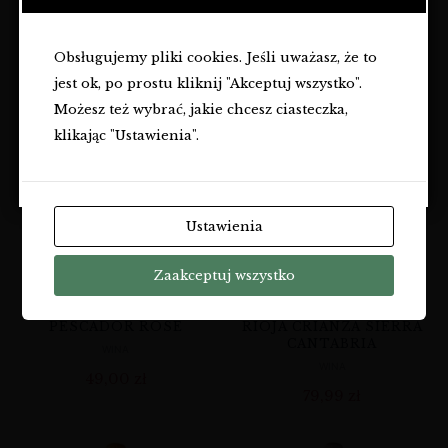
WINA
OSÓB PEŁNOLETNICH.
WINA
69,99
zł
159,00
zł
Obsługujemy pliki cookies. Jeśli uważasz, że to
Czy masz ukończone
18
lat?
jest ok, po prostu kliknij "Akceptuj wszystko".
TAK
Możesz też wybrać, jakie chcesz ciasteczka,
klikając "Ustawienia".
NIE
Ustawienia
Zaakceptuj wszystko
PESCADOR ROSÉ
RIOJA CRIANZA SIERRA
CANTABRIA
WINA
WINA
49,00
zł
79,99
zł