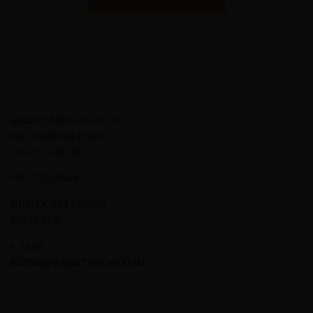
A&M KOMMA SP. Z O.O.
UL. EWANGELICKA 6
20-075 LUBLIN
NIP: 7123512474
NUMER TELEFONU
695 46 27 27
E-MAIL
BIURO@WINNYSKLAD.COM