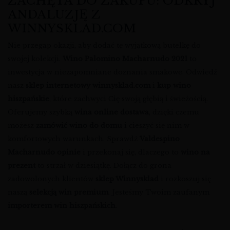
ZACHĘTA DO ZAKUPU: ODKRYJ
ANDALUZJĘ Z
WINNYSKLAD.COM
Nie przegap okazji, aby dodać tę wyjątkową butelkę do
swojej kolekcji.
Wino Palomino Macharnudo 2021
to
inwestycja w niezapomniane doznania smakowe. Odwiedź
nasz
sklep internetowy winnysklad.com
i
kup wino
hiszpańskie
, które zachwyci Cię swoją głębią i świeżością.
Oferujemy szybką
wina online dostawa
, dzięki czemu
możesz
zamówić wino do domu
i cieszyć się nim w
komfortowych warunkach. Sprawdź
Valdespino
Macharnudo opinie
i przekonaj się, dlaczego to
wino na
prezent
to strzał w dziesiątkę. Dołącz do grona
zadowolonych klientów
sklep Winnysklad
i rozkoszuj się
naszą
selekcją win premium
. Jesteśmy Twoim zaufanym
importerem win hiszpańskich
.