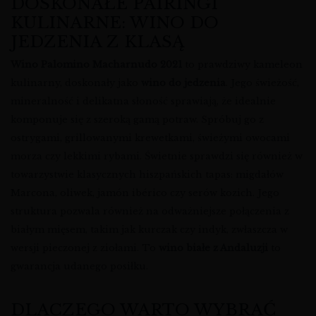
DOSKONAŁE PAIRINGI
KULINARNE: WINO DO
JEDZENIA Z KLASĄ
Wino Palomino Macharnudo 2021
to prawdziwy kameleon
kulinarny, doskonały jako
wino do jedzenia
. Jego świeżość,
mineralność i delikatna słoność sprawiają, że idealnie
komponuje się z szeroką gamą potraw. Spróbuj go z
ostrygami, grillowanymi krewetkami, świeżymi owocami
morza czy lekkimi rybami. Świetnie sprawdzi się również w
towarzystwie klasycznych hiszpańskich tapas: migdałów
Marcona, oliwek, jamón ibérico czy serów kozich. Jego
struktura pozwala również na odważniejsze połączenia z
białym mięsem, takim jak kurczak czy indyk, zwłaszcza w
wersji pieczonej z ziołami. To
wino białe z Andaluzji
to
gwarancja udanego posiłku.
DLACZEGO WARTO WYBRAĆ