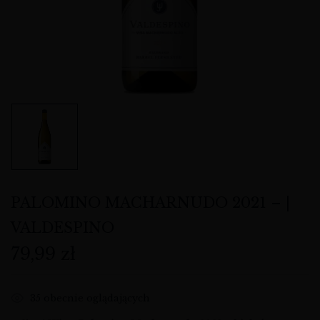
PALOMINO MACHARNUDO 2021 – |
VALDESPINO
79,99
zł
35
obecnie oglądających