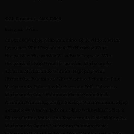
SKU:
Elcatador_B558-75366
Kategoria:
Wina
Znaczników:
Białe Wino Palomino
,
Białe Wino Z Jerez
,
Degustacja Win Hiszpańskich
,
Ekskluzywne Wina
Hiszpańskie
,
Hiszpańskie Wina Białe
,
Importer Win
Hiszpańskich
,
Kup Wino Hiszpańskie
,
Macharnudo
Albariza
,
Macharnudo Winnica
,
Najlepsze Wina
Hiszpańskie
,
Palomino 2021 Valdespino
,
Palomino Fino
Macharnudo
,
Palomino Macharnudo 2021
,
Palomino
Macharnudo Cena
,
Palomino Macharnudo Smak
,
Premium Wina Hiszpańskie
,
Selekcja Win Premium.
,
Sklep
Internetowy Winnysklad.com
,
Sklep Winnysklad
,
Sklep Z
Winem Online
,
Valdespino Macharnudo Białe
,
Valdespino
Macharnudo Opinie
,
Valdespino Palomino Białe
,
Valdespino Unfortified Wine
,
Wina Dla Koneserów
,
Wina