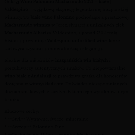
Odkryj
Wino Palomino Macharnudo 2021 – białe |
Valdespino
– wyjątkową ekspresję legendarnej hiszpańskiej
winnicy. To
białe wino Palomino
pochodzące z prestiżowej
Macharnudo winnica
w Jerez, słynącej z unikalnych gleb
Macharnudo Albariza
. Valdespino, z ponad 750-letnią
historią, prezentuje
Valdespino unfortified wine
, które
zachwyca czystością, mineralnością i elegancją.
Idealne dla miłośników
hiszpańskich win białych
i
poszukiwaczy autentycznych smaków. To niepowtarzalne
wino białe z Andaluzji
to prawdziwa gratka dla koneserów,
dostępna w
winnysklad.com
. Doświadcz niezapomnianych
doznań smakowych z każdym łykiem tego wyrafinowanego
trunku.
Kluczowe cechy:
* **Styl:** Wytrawne, świeże, mineralne
* **Szczep:** Palomino Fino
* **Pochodzenie:** Jerez, winnica Macharnudo