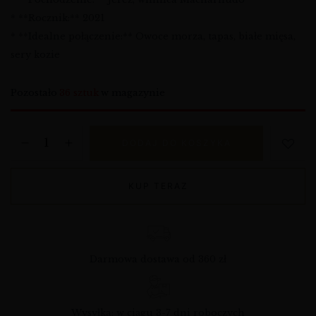
* **Rocznik:** 2021
* **Idealne połączenie:** Owoce morza, tapas, białe mięsa,
sery kozie
Pozostało
36 sztuk
w magazynie
DODAJ DO KOSZYKA
KUP TERAZ
Darmowa dostawa od 360 zł
Wysyłka: w ciągu 3-7 dni roboczych