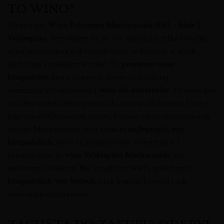
TO WINO?
Wybierając
Wino Palomino Macharnudo 2021 – białe |
Valdespino
, decydujesz się na coś więcej niż tylko butelkę
wina. Inwestujesz w doświadczenie, w historię, w smak
Andaluzji zamknięty w szkle. To
premium wina
hiszpańskie
, które zadowoli nawet najbardziej
wymagających smakoszy i
wina dla koneserów
. To wino jest
rzadkim przykładem potencjału szczepu Palomino Fino w
jego niestabilizowanej, czystej formie, ukazującym esencję
terroir Macharnudo. Jeśli szukasz
najlepszych win
hiszpańskich
, które są jednocześnie autentyczne i
innowacyjne, to
wino Valdespino Macharnudo
jest
wyborem idealnym. Nie znajdziesz wielu podobnych
hiszpańskich win białych
o tak bogatej historii i tak
wyraźnym charakterze.