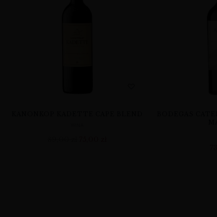
KANONKOP KADETTE CAPE BLEND
BODEGAS CATE
M
WINA
89,00
zł
75,00
zł
7