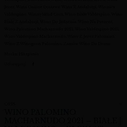
Jerez
,
Wina Online Dostawa
,
Wina Z Andaluzji
,
Winnica
Valdespino
,
WinnySkład Com
,
Wino Białe Valdespino
,
Wino
Białe Z Andaluzji
,
Wino Do Jedzenia
,
Wino Na Prezent
,
Wino Palomino Macharnudo 2021
,
Wino Valdespino 2021
,
Wino Valdespino Macharnudo
,
Wino Z Jerez Palomino
,
Wino Z Winogron Palomino
,
Zamów Wino Do Domu
Marka:
Hiszpania
Udostępnij:
OPIS
WINO PALOMINO
MACHARNUDO 2021 – BIAŁE |