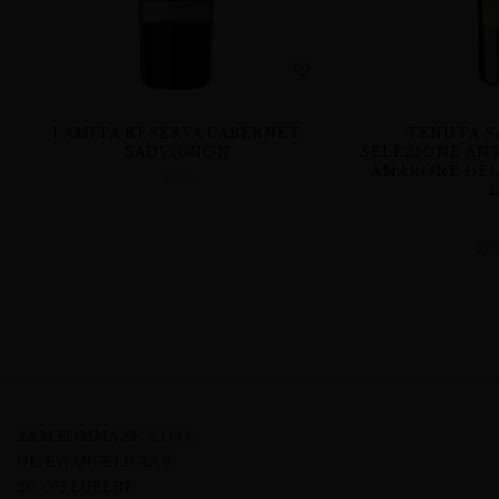
LAMITA RESERVA CABERNET
TENUTA S
SAUVIGNON
SELEZIONE AN
AMARONE DEL
WINA
20
A&M KOMMA SP. Z O.O.
UL. EWANGELICKA 6
20-075 LUBLIN