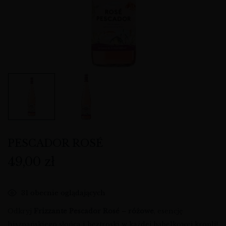
PESCADOR ROSÉ
49,00
zł
31
obecnie oglądających
Odkryj
Frizzante Pescador Rosé – różowe
, esencję
hiszpańskiego słońca i beztroski w każdej bąbelkowej kropli!