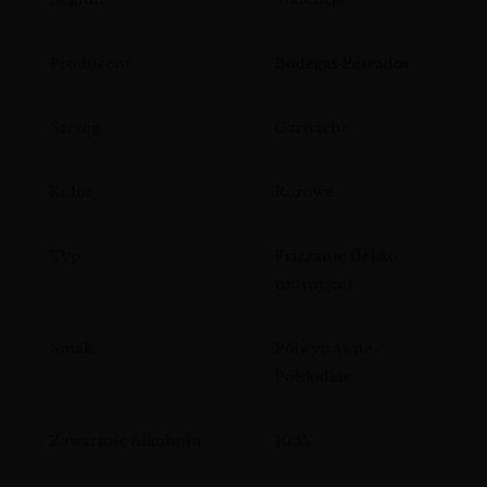
Producent
Bodegas Pescador
Szczep
Garnacha
Kolor
Różowe
Typ
Frizzante (lekko
musujące)
Smak
Półwytrawne /
Półsłodkie
Zawartość Alkoholu
10.5%