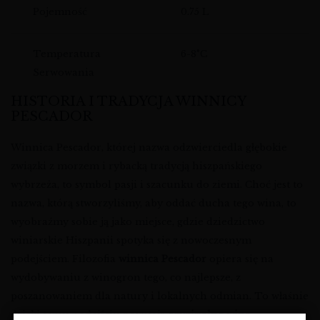
Pojemność
0.75 L
Temperatura
6-8°C
Serwowania
HISTORIA I TRADYCJA WINNICY
PESCADOR
Winnica Pescador, której nazwa odzwierciedla głębokie
związki z morzem i rybacką tradycją hiszpańskiego
wybrzeża, to symbol pasji i szacunku do ziemi. Choć jest to
nazwa, którą stworzyliśmy, aby oddać ducha tego wina, to
wyobraźmy sobie ją jako miejsce, gdzie dziedzictwo
winiarskie Hiszpanii spotyka się z nowoczesnym
podejściem. Filozofia
winnica Pescador
opiera się na
wydobywaniu z winogron tego, co najlepsze, z
poszanowaniem dla natury i lokalnych odmian. To właśnie
dzięki temu podejściu powstają
oryginalne wina