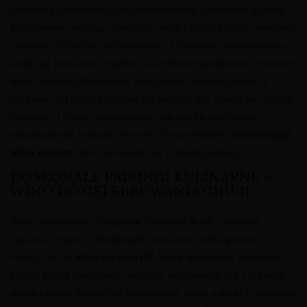
lekkością i orzeźwiającym charakterem. Delikatne bąbelki
przyjemnie musują, ożywiając smak i podkreślając owocową
świeżość. Wino jest półwytrawne, z idealnie zbalansowaną
słodyczą, która nie przytłacza, a jedynie podkreśla owocowe
nuty. Soczysta kwasowość nadaje mu dynamiczności i
sprawia, że chce się sięgnąć po kolejny łyk. Finisz jest czysty,
owocowy i długi, pozostawiając na języku przyjemne
wspomnienie letnich owoców. To prawdziwie
orzeźwiające
wino różowe
, które sprawdzi się w każdej sytuacji.
DOSKONAŁE PAIRINGI KULINARNE –
WINO DO CELEBROWANIA CHWIL
Wszechstronność
Frizzante Pescador Rosé – różowe
sprawia, że jest to doskonały towarzysz wielu potraw i
okazji. Jest to
wino na aperitif
, które doskonale pobudzi
apetyt przed posiłkiem. Świetnie komponuje się z lekkimi
przekąskami, takimi jak hiszpańskie tapas, sałatki z owocami