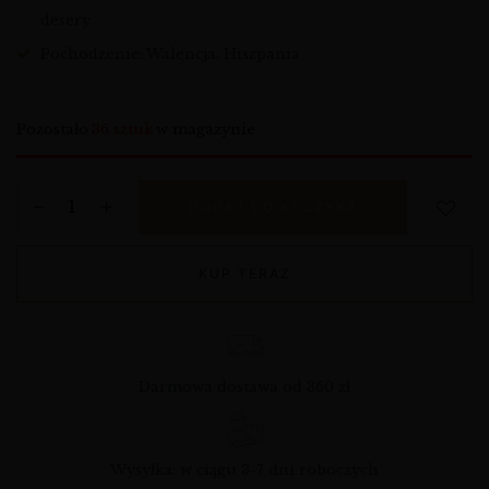
desery
Pochodzenie: Walencja, Hiszpania
Pozostało
36 sztuk
w magazynie
DODAJ DO KOSZYKA
KUP TERAZ
Darmowa dostawa od 360 zł
Wysyłka: w ciągu 3-7 dni roboczych