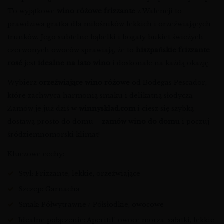
To wyjątkowe
wino różowe frizzante
z Walencji to
prawdziwa gratka dla miłośników lekkich i orzeźwiających
trunków. Jego subtelne bąbelki i bogaty bukiet świeżych
czerwonych owoców sprawiają, że to
hiszpańskie frizzante
rosé
jest
idealne na lato wino
i doskonałe na każdą okazję.
Wybierz
orzeźwiające wino różowe
od Bodegas Pescador,
które zachwyca harmonią smaku i delikatną słodyczą.
Zamów je już dziś w
winnysklad.com
i ciesz się szybką
dostawą prosto do domu –
zamów wino do domu
i poczuj
śródziemnomorski klimat!
Kluczowe cechy:
Styl: Frizzante, lekkie, orzeźwiające
Szczep: Garnacha
Smak: Półwytrawne / Półsłodkie, owocowe
Idealne połączenie: Aperitif, owoce morza, sałatki, lekkie