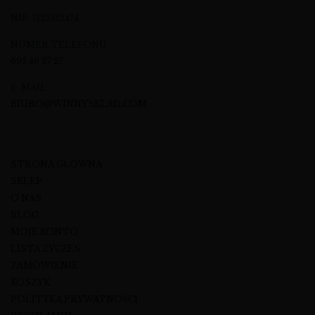
NIP: 7123512474
NUMER TELEFONU
695 46 27 27
E-MAIL
BIURO@WINNYSKLAD.COM
STRONA GŁÓWNA
SKLEP
O NAS
BLOG
MOJE KONTO
LISTA ŻYCZEŃ
ZAMÓWIENIE
KOSZYK
POLITYKA PRYWATNOŚCI