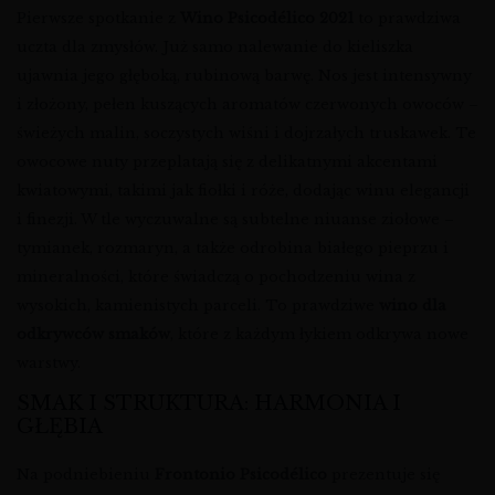
Pierwsze spotkanie z
Wino Psicodélico 2021
to prawdziwa
uczta dla zmysłów. Już samo nalewanie do kieliszka
ujawnia jego głęboką, rubinową barwę. Nos jest intensywny
i złożony, pełen kuszących aromatów czerwonych owoców –
świeżych malin, soczystych wiśni i dojrzałych truskawek. Te
owocowe nuty przeplatają się z delikatnymi akcentami
kwiatowymi, takimi jak fiołki i róże, dodając winu elegancji
i finezji. W tle wyczuwalne są subtelne niuanse ziołowe –
tymianek, rozmaryn, a także odrobina białego pieprzu i
mineralności, które świadczą o pochodzeniu wina z
wysokich, kamienistych parceli. To prawdziwe
wino dla
odkrywców smaków
, które z każdym łykiem odkrywa nowe
warstwy.
SMAK I STRUKTURA: HARMONIA I
GŁĘBIA
Na podniebieniu
Frontonio Psicodélico
prezentuje się