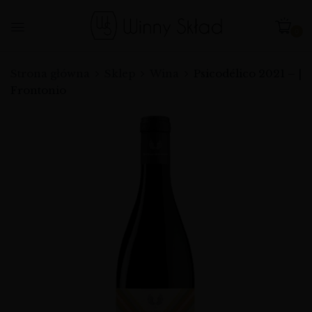
0
Strona główna
Sklep
Wina
Psicodélico 2021 – |
Frontonio