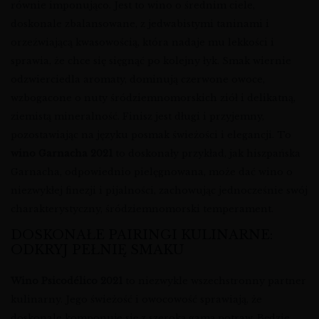
równie imponująco. Jest to wino o średnim ciele,
doskonale zbalansowane, z jedwabistymi taninami i
orzeźwiającą kwasowością, która nadaje mu lekkości i
sprawia, że chce się sięgnąć po kolejny łyk. Smak wiernie
odzwierciedla aromaty, dominują czerwone owoce,
wzbogacone o nuty śródziemnomorskich ziół i delikatną,
ziemistą mineralność. Finisz jest długi i przyjemny,
pozostawiając na języku posmak świeżości i elegancji. To
wino Garnacha 2021
to doskonały przykład, jak hiszpańska
Garnacha, odpowiednio pielęgnowana, może dać wino o
niezwykłej finezji i pijalności, zachowując jednocześnie swój
charakterystyczny, śródziemnomorski temperament.
DOSKONAŁE PAIRINGI KULINARNE:
ODKRYJ PEŁNIĘ SMAKU
Wino Psicodélico 2021
to niezwykle wszechstronny partner
kulinarny. Jego świeżość i owocowość sprawiają, że
doskonale komponuje się z szeroką gamą potraw. Będzie