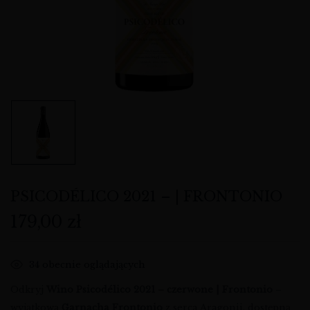
PSICODÉLICO 2021 – | FRONTONIO
179,00
zł
34
obecnie oglądających
Odkryj
Wino Psicodélico 2021 – czerwone | Frontonio
–
wyjątkową
Garnacha Frontonio
z serca Aragonii, dostępną