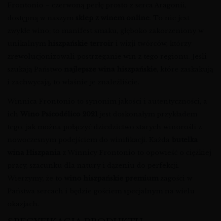
Frontonio – czerwoną perłę prosto z serca Aragonii,
dostępną w naszym
sklep z winem online
. To nie jest
zwykłe wino; to manifest smaku, głęboko zakorzeniony w
unikalnym
hiszpańskie terroir
i wizji twórców, którzy
zrewolucjonizowali postrzeganie win z tego regionu. Jeśli
szukają Państwo
najlepsze wina hiszpańskie
, które zaskakują
i zachwycają, to właśnie je znaleźliście.
Winnica Frontonio to synonim jakości i autentyczności, a
ich
Wino Psicodélico 2021
jest doskonałym przykładem
tego, jak można połączyć dziedzictwo starych winorośli z
nowoczesnym podejściem do winifikacji. Każda
butelka
wina Hiszpania
z Winnicy Frontonio to opowieść o ciężkiej
pracy, szacunku dla natury i dążeniu do perfekcji.
Wierzymy, że to
wino hiszpańskie premium
zagości w
Państwa sercach i będzie gościem specjalnym na wielu
okazjach.