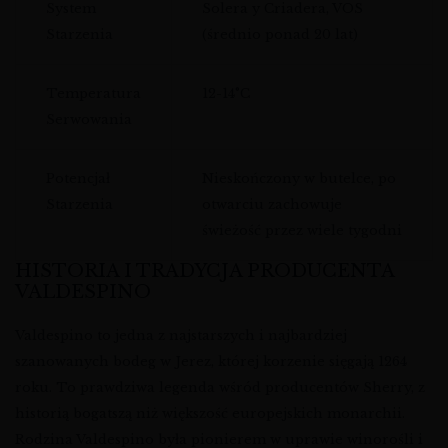
System
Solera y Criadera, VOS
Starzenia
(średnio ponad 20 lat)
Temperatura
12-14°C
Serwowania
Potencjał
Nieskończony w butelce, po
Starzenia
otwarciu zachowuje
świeżość przez wiele tygodni
HISTORIA I TRADYCJA PRODUCENTA
VALDESPINO
Valdespino to jedna z najstarszych i najbardziej
szanowanych bodeg w Jerez, której korzenie sięgają 1264
roku. To prawdziwa legenda wśród producentów Sherry, z
historią bogatszą niż większość europejskich monarchii.
Rodzina Valdespino była pionierem w uprawie winorośli i