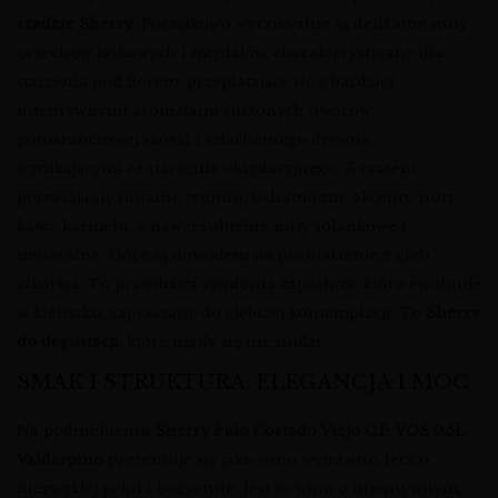
rzadkie Sherry
. Początkowo wyczuwalne są delikatne nuty
orzechów laskowych i migdałów, charakterystyczne dla
starzenia pod florem, przeplatające się z bardziej
intensywnymi aromatami suszonych owoców,
pomarańczowej skórki i szlachetnego drewna,
wynikającymi ze starzenia oksydacyjnego. Z czasem
pojawiają się niuanse tytoniu, balsamiczne akcenty, nuty
kawy, karmelu, a nawet subtelne nuty solankowe i
mineralne, które są dowodem na pochodzenie z gleb
albariza. To prawdziwa symfonia zapachów, która ewoluuje
w kieliszku, zapraszając do głębszej kontemplacji. To
Sherry
do degustacji
, które nigdy się nie nudzi.
SMAK I STRUKTURA: ELEGANCJA I MOC
Na podniebieniu
Sherry Palo Cortado Viejo C.P. VOS 0,5L
Valdespino
prezentuje się jako wino wytrawne, lecz o
niezwykłej pełni i bogactwie. Jest to wino o intensywnym,