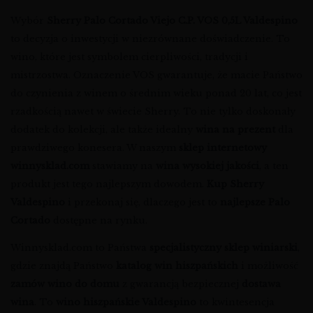
Wybór
Sherry Palo Cortado Viejo C.P. VOS 0,5L Valdespino
to decyzja o inwestycji w niezrównane doświadczenie. To
wino, które jest symbolem cierpliwości, tradycji i
mistrzostwa. Oznaczenie VOS gwarantuje, że macie Państwo
do czynienia z winem o średnim wieku ponad 20 lat, co jest
rzadkością nawet w świecie Sherry. To nie tylko doskonały
dodatek do kolekcji, ale także idealny
wina na prezent
dla
prawdziwego konesera. W naszym
sklep internetowy
winnysklad.com
stawiamy na
wina wysokiej jakości
, a ten
produkt jest tego najlepszym dowodem.
Kup Sherry
Valdespino
i przekonaj się, dlaczego jest to
najlepsze Palo
Cortado
dostępne na rynku.
Winnysklad.com to Państwa
specjalistyczny sklep winiarski
,
gdzie znajdą Państwo
katalog win hiszpańskich
i możliwość
zamów wino do domu
z gwarancją bezpiecznej
dostawa
wina
. To
wino hiszpańskie Valdespino
to kwintesencja