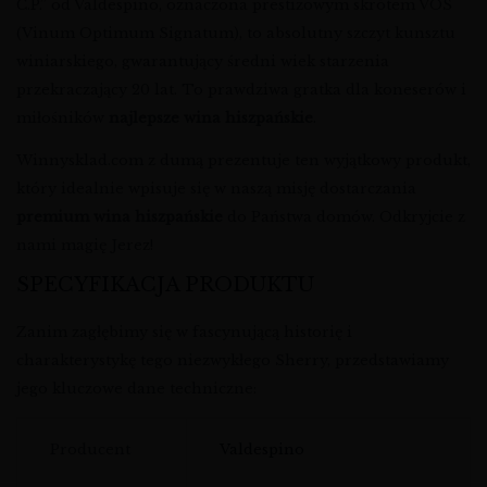
C.P.” od Valdespino, oznaczona prestiżowym skrótem VOS
(Vinum Optimum Signatum), to absolutny szczyt kunsztu
winiarskiego, gwarantujący średni wiek starzenia
przekraczający 20 lat. To prawdziwa gratka dla koneserów i
miłośników
najlepsze wina hiszpańskie
.
Winnysklad.com z dumą prezentuje ten wyjątkowy produkt,
który idealnie wpisuje się w naszą misję dostarczania
premium wina hiszpańskie
do Państwa domów. Odkryjcie z
nami magię Jerez!
SPECYFIKACJA PRODUKTU
Zanim zagłębimy się w fascynującą historię i
charakterystykę tego niezwykłego Sherry, przedstawiamy
jego kluczowe dane techniczne:
Producent
Valdespino