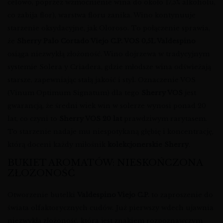
celowo, poprzez wzmocnienie wina do około 17,5% alkoholu,
co zabija flor), warstwa floru zanika. Wino kontynuuje
starzenie oksydacyjne, jak Oloroso. To połączenie sprawia,
że
Sherry Palo Cortado Viejo C.P. VOS 0,5L Valdespino
osiąga niezwykłą złożoność. Wino dojrzewa w tradycyjnym
systemie Solera y Criadera, gdzie młodsze wina odświeżają
starsze, zapewniając stałą jakość i styl. Oznaczenie VOS
(Vinum Optimum Signatum) dla tego
Sherry VOS
jest
gwarancją, że średni wiek win w solerze wynosi ponad 20
lat, co czyni to
Sherry VOS 20 lat
prawdziwym rarytasem.
To starzenie nadaje mu niespotykaną głębię i koncentrację,
którą doceni każdy miłośnik
kolekcjonerskie Sherry
.
BUKIET AROMATÓW: NIESKOŃCZONA
ZŁOŻONOŚĆ
Otworzenie butelki
Valdespino Viejo C.P.
to zaproszenie do
świata olfaktorycznych cudów. Już pierwszy wdech ujawnia
niezwykłą złożoność, która jest znakiem rozpoznawczym