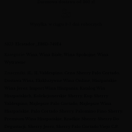
Darmowa dostawa od 360 zł
Wysyłka: w ciągu 3-7 dni roboczych
SKU:
Elcatador_E86D-749E4
Kategorie:
Wina
,
Wina Białe
,
Wina Spokojne
,
Wina
Wytrawne
Znaczniki:
5L
,
5L Valdespino
,
Cena Sherry Palo Cortado
,
Dostawa Wina
,
Ekskluzywne Wina Online
,
Hiszpańskie
Wina Jerez
,
Import Wina Hiszpania
,
Katalog Win
Hiszpańskich
,
Kolekcjonerskie Sherry
,
Kup Sherry
Valdespino
,
Najlepsze Palo Cortado
,
Najlepsze Wina
Hiszpańskie
,
Palo Cortado Sherry
,
Palomino Fino Sherry
,
Premium Wina Hiszpańskie
,
Rzadkie Sherry
,
Sherry Do
Degustacji
,
Sherry Jerez
,
Sherry Palo Cortado Viejo C.P.