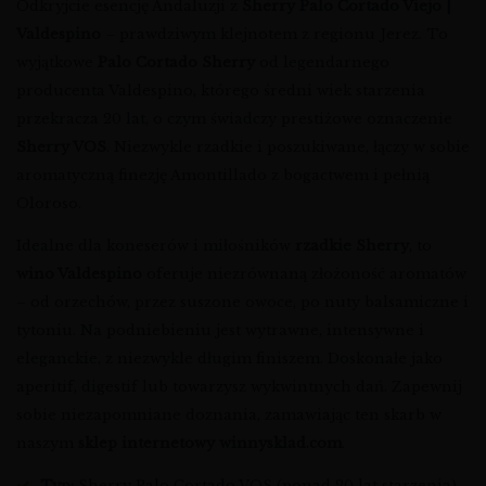
Odkryjcie esencję Andaluzji z
Sherry Palo Cortado Viejo |
Valdespino
– prawdziwym klejnotem z regionu Jerez. To
wyjątkowe
Palo Cortado Sherry
od legendarnego
producenta Valdespino, którego średni wiek starzenia
przekracza 20 lat, o czym świadczy prestiżowe oznaczenie
Sherry VOS
. Niezwykle rzadkie i poszukiwane, łączy w sobie
aromatyczną finezję Amontillado z bogactwem i pełnią
Oloroso.
Idealne dla koneserów i miłośników
rzadkie Sherry
, to
wino Valdespino
oferuje niezrównaną złożoność aromatów
– od orzechów, przez suszone owoce, po nuty balsamiczne i
tytoniu. Na podniebieniu jest wytrawne, intensywne i
eleganckie, z niezwykle długim finiszem. Doskonałe jako
aperitif, digestif lub towarzysz wykwintnych dań. Zapewnij
sobie niezapomniane doznania, zamawiając ten skarb w
naszym
sklep internetowy winnysklad.com
.
Typ:
Sherry Palo Cortado VOS (ponad 20 lat starzenia)