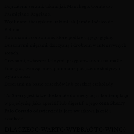
Dojrzałymi serami, takimi jak Manchego, Comté czy
Parmigiano Reggiano.
Wędlinami iberyjskimi, takimi jak Jamón Ibérico de
Bellota.
Bulionami i consommé, które podkreślą jego głębię.
Duszonymi mięsami, dziczyzną i drobiem w intensywnych
sosach.
Grzybami, zwłaszcza leśnymi, przygotowanymi na maśle.
Foie gras, tworząc niezapomniane połączenie słodyczy i
wytrawności.
Deserami na bazie orzechów lub gorzkiej czekolady.
To Sherry jest także doskonałe do medytacji i kontemplacji
w pojedynkę, jako aperitif lub digestif, a jego
cena Sherry
Palo Cortado
odzwierciedla jego wyjątkową jakość i
rzadkość.
DLACZEGO WARTO WYBRAĆ TO WINO?