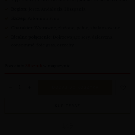
Region:
Jerez, Andaluzja, Hiszpania
Szczep:
Palomino Fino
Charakter:
Wytrawne, złożone, pełne, zbalansowane
Idealne połączenie:
Dojrzewające sery, dziczyzna,
consommé, foie gras, orzechy
Pozostało
36 sztuk
w magazynie
DODAJ DO KOSZYKA
KUP TERAZ