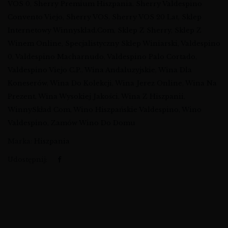
VOS 0
,
Sherry Premium Hiszpania
,
Sherry Valdespino
Convento Viejo
,
Sherry VOS
,
Sherry VOS 20 Lat
,
Sklep
Internetowy Winnysklad.com
,
Sklep Z Sherry
,
Sklep Z
Winem Online
,
Specjalistyczny Sklep Winiarski
,
Valdespino
0
,
Valdespino Macharnudo
,
Valdespino Palo Cortado
,
Valdespino Viejo C.P.
,
Wina Andaluzyjskie
,
Wina Dla
Koneserów
,
Wina Do Kolekcji
,
Wina Jerez Online
,
Wina Na
Prezent
,
Wina Wysokiej Jakości
,
Wina Z Hiszpanii
,
WinnySkład Com
,
Wino Hiszpańskie Valdespino
,
Wino
Valdespino
,
Zamów Wino Do Domu
Marka:
Hiszpania
Udostępnij: