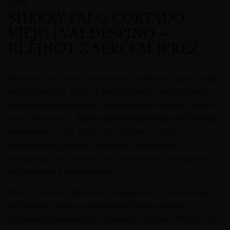
OPIS
SHERRY PALO CORTADO
VIEJO | VALDESPINO –
KLEJNOT Z SERCEM JEREZ
W świecie win istnieją trunki, które wykraczają poza zwykłą
definicję napoju, stając się płynną historią, esencją terroir i
świadectwem mistrzostwa. Przedstawiamy Państwu jeden z
takich klejnotów –
Sherry Palo Cortado Viejo C.P. VOS 0,5L
Valdespino
. To nie tylko wino, to podróż w głąb
andaluzyjskiej tradycji, spotkanie z rzadkością i
niezapomniane doświadczenie sensoryczne, dostępne w
naszym
sklep z winem online
.
Palo Cortado to najbardziej enigmatyczny i poszukiwany
styl Sherry, stojący na pograniczu dwóch światów:
delikatności Amontillado i bogactwa Oloroso. Wersja “Viejo