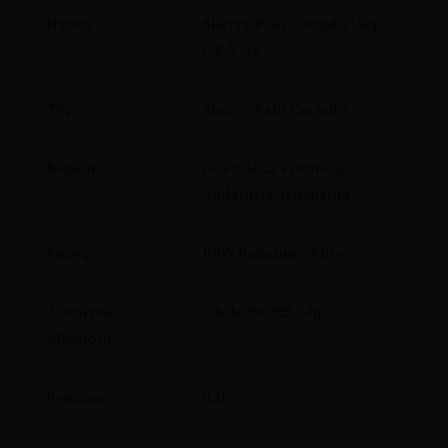
Nazwa
Sherry Palo Cortado Viejo
C.P. VOS
Typ
Sherry Palo Cortado
Region
Jerez de la Frontera,
Andaluzja, Hiszpania
Szczep
100% Palomino Fino
Zawartość
Około 20-22% obj.
Alkoholu
Pojemność
0,5L