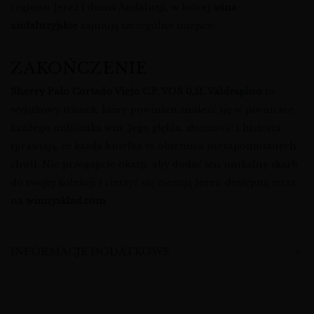
regionu Jerez i duma Andaluzji, w której
wina
andaluzyjskie
zajmują szczególne miejsce.
ZAKOŃCZENIE
Sherry Palo Cortado Viejo C.P. VOS 0,5L Valdespino
to
wyjątkowy trunek, który powinien znaleźć się w piwniczce
każdego miłośnika win. Jego głębia, złożoność i historia
sprawiają, że każda butelka to obietnica niezapomnianych
chwil. Nie przegapcie okazji, aby dodać ten unikalny skarb
do swojej kolekcji i cieszyć się esencją Jerez, dostępną teraz
na
winnysklad.com
.
INFORMACJE DODATKOWE