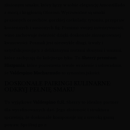
złożonym smaku, który łączy w sobie elegancję Amontillado
z mocą i krągłością Oloroso. Wyczuwalne są smaki
prażonych orzechów, gorzkiej czekolady, tytoniu, przypraw
korzennych i suszonych fig. Pomimo swojej intensywności,
wino zachowuje świeżość dzięki doskonale zintegrowanej
kwasowości. Posmak jest niezwykle długi, trwały i
satysfakcjonujący, z delikatnymi nutami słonymi i umami,
które zachęcają do kolejnego łyku. To
Sherry premium
Hiszpania
, które pozostawia trwałe wrażenie i udowadnia,
że
Valdespino Macharnudo
to synonim jakości.
DOSKONAŁE PAIRINGI KULINARNE:
ODKRYJ PEŁNIĘ SMAKU
To wyjątkowe
Valdespino 0,5L
Sherry to idealny partner
dla wyrafinowanych dań. Jego złożoność i struktura
sprawiają, że doskonale komponuje się z szeroką gamą
potraw. Spróbuj go z: