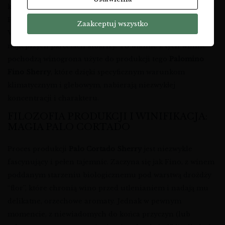
klimacie Andaluzji jest nieoceniona, zapewniając winorośli
Palomino Fino niezbędne nawodnienie. Winnice
Zaakceptuj wszystko
Valdespino, w tym słynna Macharnudo, są położone na
najlepszych parcelach albarizy. To właśnie z tych winnic
pochodzą winogrona użyte do produkcji tego
Palomino
Fino Sherry
, które dzięki specyficznym warunkom
klimatycznym i glebowym, nabierają niezwykłej
koncentracji i charakteru.
FILOZOFIA PRODUKCJI I WINIFIKACJA:
MAGIA PALO CORTADO
Proces produkcji
Palo Cortado Sherry
jest niezwykle
fascynujący i pełen tajemnic. Zaczyna się jak Fino, z winem
poddanym starzeniu biologicznemu pod warstwą drożdży
“flor”, które chronią wino przed utlenianiem i nadają mu
delikatne, orzechowe aromaty. Jednak w pewnym
momencie, z niewiadomych do końca przyczyn (lub