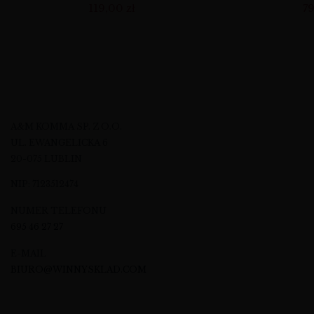
119,00
zł
7
A&M KOMMA SP. Z O.O.
UL. EWANGELICKA 6
20-075 LUBLIN
NIP: 7123512474
NUMER TELEFONU
695 46 27 27
E-MAIL
BIURO@WINNYSKLAD.COM