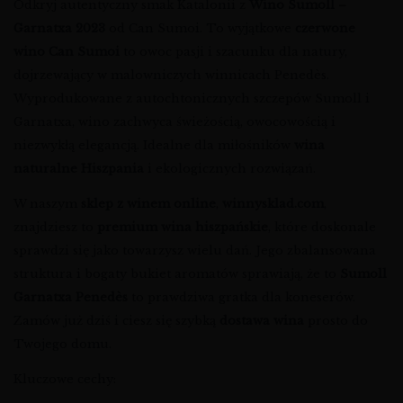
Odkryj autentyczny smak Katalonii z
Wino Sumoll –
Garnatxa 2023
od Can Sumoi. To wyjątkowe
czerwone
wino Can Sumoi
to owoc pasji i szacunku dla natury,
dojrzewający w malowniczych winnicach Penedès.
Wyprodukowane z autochtonicznych szczepów Sumoll i
Garnatxa, wino zachwyca świeżością, owocowością i
niezwykłą elegancją. Idealne dla miłośników
wina
naturalne Hiszpania
i ekologicznych rozwiązań.
W naszym
sklep z winem online
,
winnysklad.com
,
znajdziesz to
premium wina hiszpańskie
, które doskonale
sprawdzi się jako towarzysz wielu dań. Jego zbalansowana
struktura i bogaty bukiet aromatów sprawiają, że to
Sumoll
Garnatxa Penedès
to prawdziwa gratka dla koneserów.
Zamów już dziś i ciesz się szybką
dostawa wina
prosto do
Twojego domu.
Kluczowe cechy: