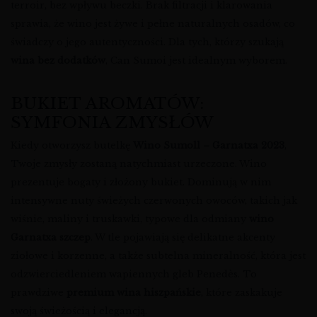
terroir, bez wpływu beczki. Brak filtracji i klarowania
sprawia, że wino jest żywe i pełne naturalnych osadów, co
świadczy o jego autentyczności. Dla tych, którzy szukają
wina bez dodatków
, Can Sumoi jest idealnym wyborem.
BUKIET AROMATÓW:
SYMFONIA ZMYSŁÓW
Kiedy otworzysz butelkę
Wino Sumoll – Garnatxa 2023
,
Twoje zmysły zostaną natychmiast urzeczone. Wino
prezentuje bogaty i złożony bukiet. Dominują w nim
intensywne nuty świeżych czerwonych owoców, takich jak
wiśnie, maliny i truskawki, typowe dla odmiany
wino
Garnatxa szczep
. W tle pojawiają się delikatne akcenty
ziołowe i korzenne, a także subtelna mineralność, która jest
odzwierciedleniem wapiennych gleb Penedès. To
prawdziwe
premium wina hiszpańskie
, które zaskakuje
swoją świeżością i elegancją.