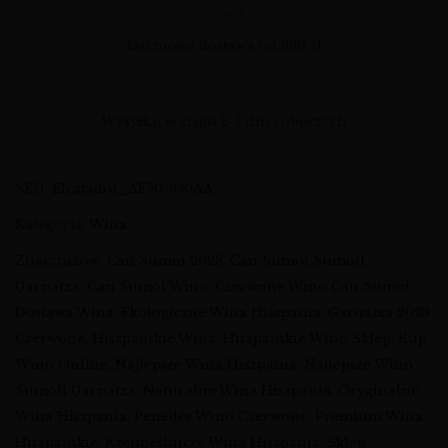
Darmowa dostawa od 360 zł
Wysyłka: w ciągu 3-7 dni roboczych
SKU:
Elcatador_AF50-650AA
Kategoria:
Wina
Znaczników:
Can Sumoi 2023
,
Can Sumoi Sumoll
Garnatxa
,
Can Sumoi Wino
,
Czerwone Wino Can Sumoi
,
Dostawa Wina
,
Ekologiczne Wina Hiszpania
,
Garnatxa 2023
Czerwone
,
Hiszpańskie Wina
,
Hiszpańskie Wino Sklep
,
Kup
Wino Online
,
Najlepsze Wina Hiszpania
,
Najlepsze Wino
Sumoll Garnatxa
,
Naturalne Wina Hiszpania
,
Oryginalne
Wina Hiszpania
,
Penedès Wino Czerwone
,
Premium Wina
Hiszpańskie
,
Rzemieślnicze Wina Hiszpania
,
Sklep