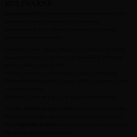
KULINARNE
Can Sumoi 2023
to wino niezwykle wszechstronne, które
doskonale sprawdzi się w wielu kulinarnych
konfiguracjach. Jego świeżość i owocowość czynią go
idealnym towarzyszem dla:
Lekkiego drobiu, takiego jak pieczony kurczak czy indyk.
Duszonych warzyw i potraw wegetariańskich, zwłaszcza
tych z pomidorami i ziołami.
Wędlin i serów, zarówno miękkich, jak i półtwardych.
Tradycyjnych hiszpańskich tapas, takich jak patatas bravas
czy jamón serrano.
Delikatnych potraw z grilla, w tym ryb i białych mięs.
To
wino z Katalonii Can Sumoi
to prawdziwy kameleon,
który potrafi podkreślić smak różnorodnych dań, a jego
wino wegańskie Sumoll
charakter sprawia, że jest dostępne
dla szerokiego grona odbiorców.