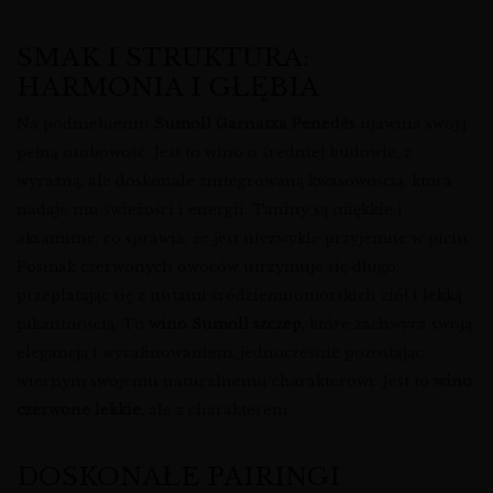
SMAK I STRUKTURA:
HARMONIA I GŁĘBIA
Na podniebieniu
Sumoll Garnatxa Penedès
ujawnia swoją
pełną osobowość. Jest to wino o średniej budowie, z
wyraźną, ale doskonale zintegrowaną kwasowością, która
nadaje mu świeżości i energii. Taniny są miękkie i
aksamitne, co sprawia, że jest niezwykle przyjemne w piciu.
Posmak czerwonych owoców utrzymuje się długo,
przeplatając się z nutami śródziemnomorskich ziół i lekką
pikantnością. To
wino Sumoll szczep
, które zachwyca swoją
elegancją i wyrafinowaniem, jednocześnie pozostając
wiernym swojemu naturalnemu charakterowi. Jest to
wino
czerwone lekkie
, ale z charakterem.
DOSKONAŁE PAIRINGI