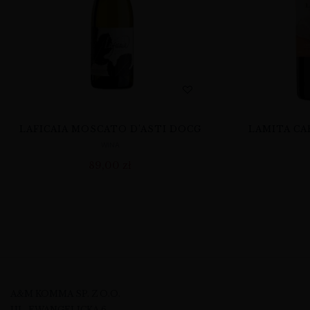
LAFICAIA MOSCATO D’ASTI DOCG
LAMITA CA
WINA
89,00
zł
A&M KOMMA SP. Z O.O.
UL. EWANGELICKA 6