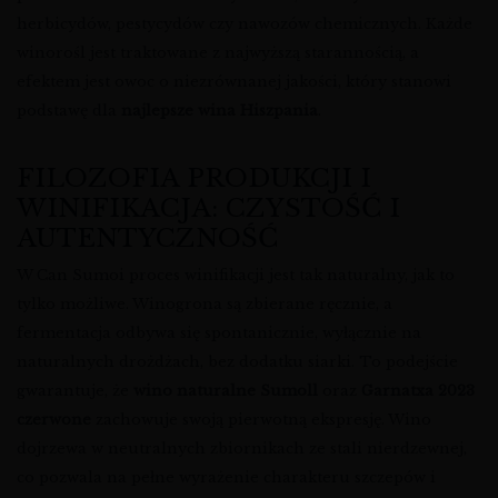
herbicydów, pestycydów czy nawozów chemicznych. Każde
winorośl jest traktowane z najwyższą starannością, a
efektem jest owoc o niezrównanej jakości, który stanowi
podstawę dla
najlepsze wina Hiszpania
.
FILOZOFIA PRODUKCJI I
WINIFIKACJA: CZYSTOŚĆ I
AUTENTYCZNOŚĆ
W Can Sumoi proces winifikacji jest tak naturalny, jak to
tylko możliwe. Winogrona są zbierane ręcznie, a
fermentacja odbywa się spontanicznie, wyłącznie na
naturalnych drożdżach, bez dodatku siarki. To podejście
gwarantuje, że
wino naturalne Sumoll
oraz
Garnatxa 2023
czerwone
zachowuje swoją pierwotną ekspresję. Wino
dojrzewa w neutralnych zbiornikach ze stali nierdzewnej,
co pozwala na pełne wyrażenie charakteru szczepów i