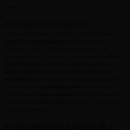
domu.
ZACHĘTA DO ZAKUPU
Nie przegapcie okazji, by spróbować tego wyjątkowego
Sumoll Garnatxa ekologiczne
wina. Odkryjcie jego
złożoność, świeżość i niezwykłą elegancję. Czy to na
specjalną okazję, czy na wieczór z przyjaciółmi,
Can Sumoi
Sumoll Garnatxa
z pewnością wzbogaci każdą chwilę.
Zamów wino do domu
już dziś z
sklep internetowy
winnysklad.com
i dołącz do grona zadowolonych klientów,
którzy cenią sobie
szeroki wybór win
i najwyższą jakość. To
także doskonałe
wino na prezent
dla każdego miłośnika
win z
wina z autochtonicznych szczepów
. Ciesz się smakiem
prawdziwej Katalonii!
PODSUMOWANIE WARTOŚCI