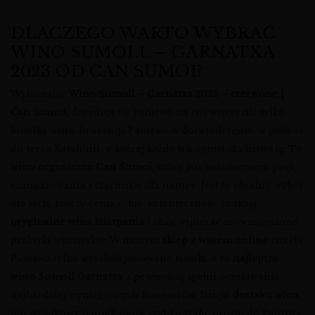
DLACZEGO WARTO WYBRAĆ
WINO SUMOLL – GARNATXA
2023 OD CAN SUMOI?
Wybierając
Wino Sumoll – Garnatxa 2023 – czerwone |
Can Sumoi
, decydują się Państwo na coś więcej niż tylko
butelkę wina. Inwestują Państwo w doświadczenie, w podróż
do serca Katalonii, w której każdy łyk opowiada historię. To
wino organiczne Can Sumoi
, które jest świadectwem pasji,
zaangażowania i szacunku dla natury. Jest to idealny wybór
dla tych, którzy cenią sobie autentyczność, szukają
oryginalne wina Hiszpania
i chcą wspierać zrównoważone
praktyki winiarskie. W naszym
sklep z winem online
znajdą
Państwo tylko wyselekcjonowane trunki, a to
najlepsze
wino Sumoll Garnatxa
z pewnością spełni oczekiwania
najbardziej wymagających koneserów. Dzięki
dostawa wina
,
ten wyjątkowy trunek może szybko trafić prosto do Państwa