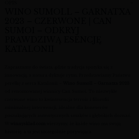
OPIS
WINO SUMOLL – GARNATXA
2023 – CZERWONE | CAN
SUMOI – ODKRYJ
PRAWDZIWĄ ESENCJĘ
KATALONII
Zapraszamy do świata, gdzie tradycja spotyka się z
innowacją, a natura dyktuje rytm. Przedstawiamy Państwu
perełkę z serca Katalonii –
Wino Sumoll – Garnatxa 2023
od renomowanej winnicy Can Sumoi. To niezwykłe
czerwone wino to kwintesencja terroir i filozofii
minimalnej interwencji, idealne dla koneserów
poszukujących autentycznych smaków i głębokich doznań.
W
winnysklad.com
wierzymy, że każde wino ma swoją
historię, a ta jest szczególnie porywająca.