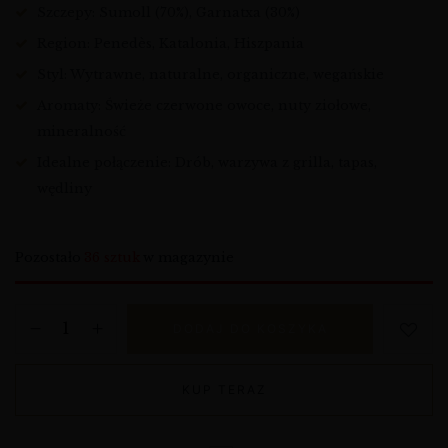
Szczepy: Sumoll (70%), Garnatxa (30%)
Region: Penedès, Katalonia, Hiszpania
Styl: Wytrawne, naturalne, organiczne, wegańskie
Aromaty: Świeże czerwone owoce, nuty ziołowe,
mineralność
Idealne połączenie: Drób, warzywa z grilla, tapas,
wędliny
Pozostało
36 sztuk
w magazynie
DODAJ DO KOSZYKA
KUP TERAZ