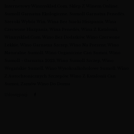
Internetowy Winnysklad.com
,
Sklep Z Winem Online
,
Sumoll Garnatxa Ekologiczne
,
Sumoll Garnatxa Penedès
,
Szeroki Wybór Win
,
Wina Bez Siarki Hiszpania
,
Wina
Czerwone Hiszpania
,
Wina Penedès
,
Wina Z Katalonii
,
Winnysklad.com
,
Wino Bez Dodatków
,
Wino Czerwone
Lekkie
,
Wino Garnatxa Szczep
,
Wino Na Prezent
,
Wino
Naturalne Sumoll
,
Wino Organiczne Can Sumoi
,
Wino
Sumoll - Garnatxa 2023
,
Wino Sumoll Szczep
,
Wino
Wegańskie Sumoll
,
Wino Wysokoalkoholowe Sumoll
,
Wino
Z Autochtonicznych Szczepów
,
Wino Z Katalonii Can
Sumoi
,
Zamów Wino Do Domu
Udostępnij: