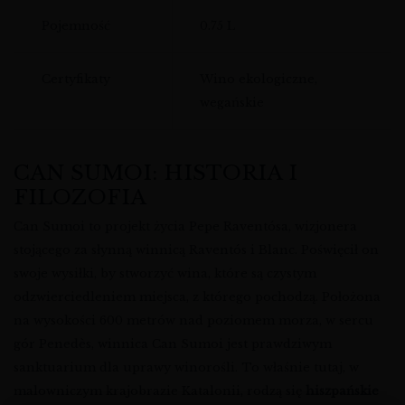
Pojemność
0.75 L
Certyfikaty
Wino ekologiczne,
wegańskie
CAN SUMOI: HISTORIA I
FILOZOFIA
Can Sumoi to projekt życia Pepe Raventósa, wizjonera
stojącego za słynną winnicą Raventós i Blanc. Poświęcił on
swoje wysiłki, by stworzyć wina, które są czystym
odzwierciedleniem miejsca, z którego pochodzą. Położona
na wysokości 600 metrów nad poziomem morza, w sercu
gór Penedès, winnica Can Sumoi jest prawdziwym
sanktuarium dla uprawy winorośli. To właśnie tutaj, w
malowniczym krajobrazie Katalonii, rodzą się
hiszpańskie