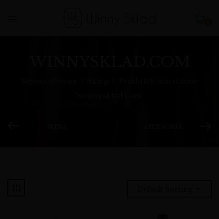
0
WINNYSKLAD.COM
Strona główna
Sklep
Produkty oznaczone
“winnysklad.com”
WINA
AKCESORIA
Default Sorting