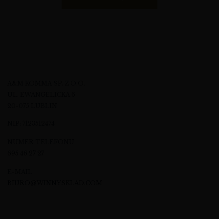
A&M KOMMA SP. Z O.O.
UL. EWANGELICKA 6
20-075 LUBLIN
NIP: 7123512474
NUMER TELEFONU
695 46 27 27
E-MAIL
BIURO@WINNYSKLAD.COM