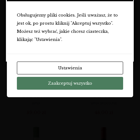
OSÓB PEŁNOLETNICH.
159,00
zł
Obsługujemy pliki cookies. Jeśli uważasz, że to
Czy masz ukończone
18
lat?
jest ok, po prostu kliknij "Akceptuj wszystko".
TAK
Możesz też wybrać, jakie chcesz ciasteczka,
klikając "Ustawienia".
NIE
Ustawienia
Zaakceptuj wszystko
SIOS NATURE | COSTERS
STEMMARI NERO
DEL SEGRE
D’AVOLA
WINA
WINA SPOKOJNE
89,00
zł
48,00
zł