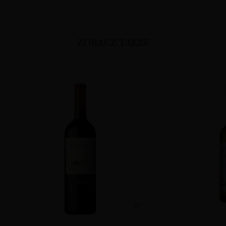
ZOBACZ TAKŻE