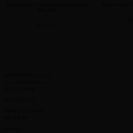
BODEGAS CATENA ZAPATA CATENA
NIEPOORT D
MALBEC
WINA
7
123,00
zł
A&M KOMMA SP. Z O.O.
UL. EWANGELICKA 6
20-075 LUBLIN
NIP: 7123512474
NUMER TELEFONU
695 46 27 27
E-MAIL