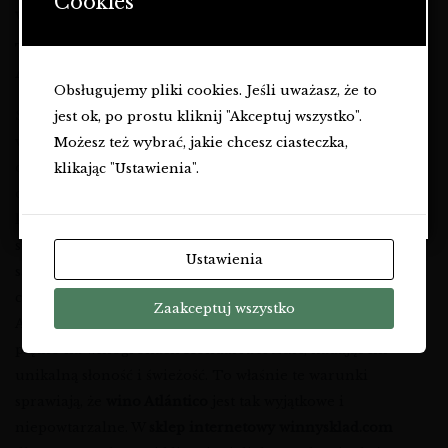
Cookies
ALKOHOLOWYCH I JEST
winem online
.
PRZEZNACZONA TYLKO DLA
TERROIR I WINNICE: SERCE
OSÓB PEŁNOLETNICH.
ATLANTYKU
Obsługujemy pliki cookies. Jeśli uważasz, że to
Czy masz ukończone
18
lat?
Sekret wyjątkowości
Wino Vino Atlántico Txakoli 2022
leży
jest ok, po prostu kliknij "Akceptuj wszystko".
TAK
w jego terroirze. Kraj Basków to region o silnych wpływach
Możesz też wybrać, jakie chcesz ciasteczka,
oceanicznych, charakteryzujący się łagodnym klimatem,
klikając "Ustawienia".
NIE
obfitymi deszczami i wysoką wilgotnością. Winnice, z
których pochodzi
Txakoli Península
, często położone są na
stromych zboczach, z widokiem na Zatokę Biskajską. Gleby
Ustawienia
są zazwyczaj gliniaste, bogate w minerały, co nadaje winom
charakterystyczną rześkość i mineralność. Bliskość
Zaakceptuj wszystko
Atlantyku, a co za tym idzie, słone powietrze, odciska swoje
piętno na winogronach Hondarrabi Zuri, nadając im
unikalną słoność i świeżość. To właśnie te warunki
sprawiają, że
wino Atlántico
jest tak wyjątkowe i
niepowtarzalne. W
sklep internetowy winnysklad.com