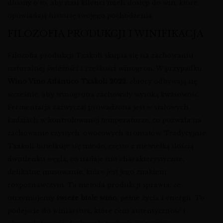
dbamy o to, aby nasi klienci mieli dostęp do win, które
opowiadają historię swojego pochodzenia.
FILOZOFIA PRODUKCJI I WINIFIKACJA
Filozofia produkcji Txakoli skupia się na zachowaniu
naturalnej świeżości i rześkości winogron. W przypadku
Wino Vino Atlántico Txakoli 2022
, zbiory odbywają się
wcześnie, aby winogrona zachowały wysoką kwasowość.
Fermentacja zazwyczaj prowadzona jest w stalowych
kadziach w kontrolowanej temperaturze, co pozwala na
zachowanie czystych, owocowych aromatów. Tradycyjnie,
Txakoli butelkuje się młodo, często z niewielką ilością
dwutlenku węgla, co nadaje mu charakterystyczne,
delikatne musowanie, które jest jego znakiem
rozpoznawczym. Ta metoda produkcji sprawia, że
otrzymujemy
świeże białe wino
, pełne życia i energii. To
podejście do winiarstwa, które ceni autentyczność i