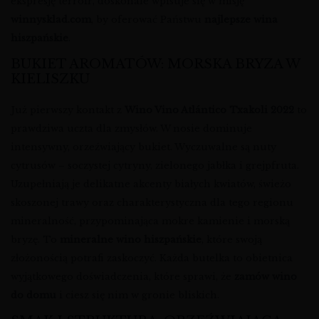
ekspresję terroir, doskonale wpisuje się w misję
winnysklad.com
, by oferować Państwu
najlepsze wina
hiszpańskie
.
BUKIET AROMATÓW: MORSKA BRYZA W
KIELISZKU
Już pierwszy kontakt z
Wino Vino Atlántico Txakoli 2022
to
prawdziwa uczta dla zmysłów. W nosie dominuje
intensywny, orzeźwiający bukiet. Wyczuwalne są nuty
cytrusów – soczystej cytryny, zielonego jabłka i grejpfruta.
Uzupełniają je delikatne akcenty białych kwiatów, świeżo
skoszonej trawy oraz charakterystyczna dla tego regionu
mineralność, przypominająca mokre kamienie i morską
bryzę. To
mineralne wino hiszpańskie
, które swoją
złożonością potrafi zaskoczyć. Każda butelka to obietnica
wyjątkowego doświadczenia, które sprawi, że
zamów wino
do domu
i ciesz się nim w gronie bliskich.