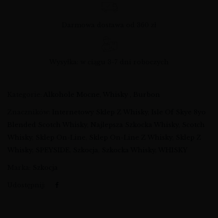
Darmowa dostawa od 360 zł
Wysyłka: w ciągu 3-7 dni roboczych
Kategorie:
Alkohole Mocne
,
Whisky , Burbon
Znaczników:
Internetowy Sklep Z Whisky
,
Isle Of Skye 8yo
Blended Scotch Whisky
,
Najlepsza Szkocka Whisky
,
Scotch
Whisky
,
Sklep On-Line
,
Sklep On-Line Z Whisky
,
Sklep Z
Whisky
,
SPEYSIDE
,
Szkocja
,
Szkocka Whisky
,
WHISKY
Marka:
Szkocja
Udostępnij: