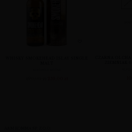
CZARNA OLCHA
WHISKY SMOKEHEAD ISLAY SINGLE
ZIEMNIAK 0
MALT
ALKO
ALKOHOLE MOCNE
10
270,00
zł
259,00
zł
A&M KOMMA SP. Z O.O.