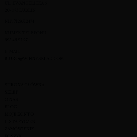
UL. EWANGELICKA 6
20-075 LUBLIN
NIP: 7123512474
NUMER TELEFONU
695 46 27 27
E-MAIL
BIURO@WINNYSKLAD.COM
STRONA GŁÓWNA
SKLEP
O NAS
BLOG
MOJE KONTO
LISTA ŻYCZEŃ
ZAMÓWIENIE
KOSZYK