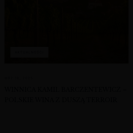
AKTUALNOŚCI
WRZ 16, 2025
WINNICA KAMIL BARCZENTEWICZ –
POLSKIE WINA Z DUSZĄ TERROIR