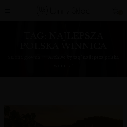
0
TAG:
NAJLEPSZA
POLSKA WINNICA
Strona główna
Archive by tag "najlepsza polska
winnica"