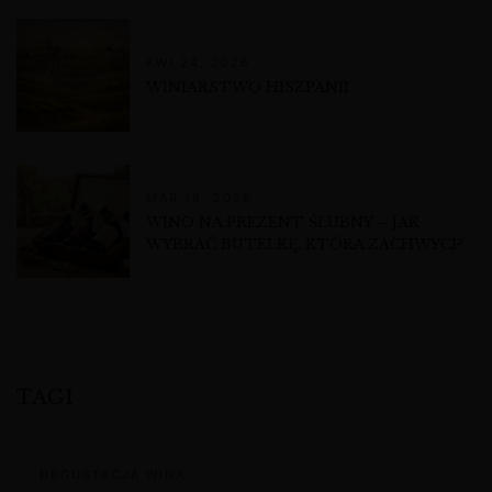
KWI 24, 2026
WINIARSTWO HISZPANII
MAR 18, 2026
WINO NA PREZENT ŚLUBNY – JAK
WYBRAĆ BUTELKĘ, KTÓRA ZACHWYCI?
TAGI
DEGUSTACJA WINA