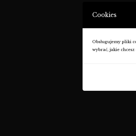
Cookies
Obsługujemy pliki coo
wybrać, jakie chcesz 