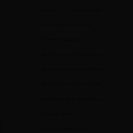
GLERA
KULTURA WINA
KUP PROSECCO ONLINE
KUP WINO ONLINE
MAŁOPOLOSKI PRZEŁOM WISŁY
NAJLEPSZA POLSKA WINNICA
NAJLEPSZY SKLEP Z WINEM
PAIRING WINA Z JEDZENIEM
POLSKIE WINA
PORADY SOMMELIERA