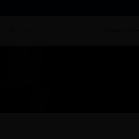
STRONA GŁÓWN
SZUKAJ