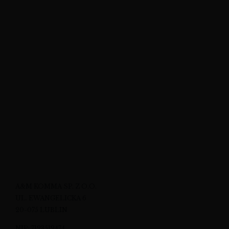
A&M KOMMA SP. Z O.O.
UL. EWANGELICKA 6
20-075 LUBLIN
NIP: 7123512474