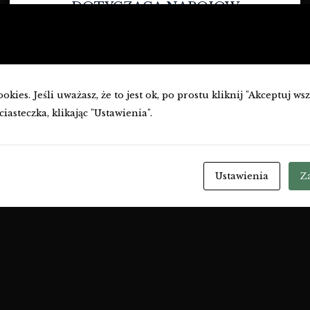
DOTYCZĄCĄ NAPOJÓW
ALKOHOLOWYCH I JEST
PRZEZNACZONA TYLKO DLA
OSÓB PEŁNOLETNICH.
Czy masz ukończone
18
lat?
kies. Jeśli uważasz, że to jest ok, po prostu kliknij "Akceptuj ws
TAK
NIE
ciasteczka, klikając "Ustawienia".
Ustawienia
Z