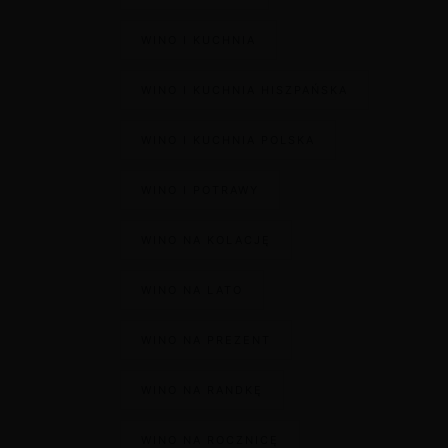
WINO I KUCHNIA
WINO I KUCHNIA HISZPAŃSKA
WINO I KUCHNIA POLSKA
WINO I POTRAWY
WINO NA KOLACJĘ
WINO NA LATO
WINO NA PREZENT
WINO NA RANDKĘ
WINO NA ROCZNICĘ