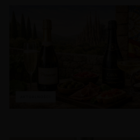
AKTUALNOŚCI