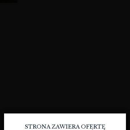
STRONA ZAWIERA OFERTĘ