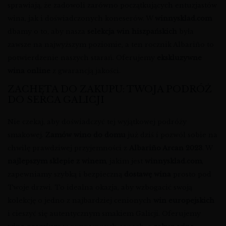
sprawiają, że zadowoli zarówno początkujących entuzjastów
wina, jak i doświadczonych koneserów. W
winnysklad.com
dbamy o to, aby nasza
selekcja win hiszpańskich
była
zawsze na najwyższym poziomie, a ten rocznik Albariño to
potwierdzenie naszych starań. Oferujemy
ekskluzywne
wina online
z gwarancją jakości.
ZACHĘTA DO ZAKUPU: TWOJA PODRÓŻ
DO SERCA GALICJI
Nie czekaj, aby doświadczyć tej wyjątkowej podróży
smakowej.
Zamów wino do domu
już dziś i pozwól sobie na
chwilę prawdziwej przyjemności z
Albariño Arcan 2023
. W
najlepszym sklepie z winem
, jakim jest
winnysklad.com
,
zapewniamy szybką i bezpieczną
dostawę wina
prosto pod
Twoje drzwi. To idealna okazja, aby wzbogacić swoją
kolekcję o jedno z najbardziej cenionych
win europejskich
i cieszyć się autentycznym smakiem Galicji. Oferujemy