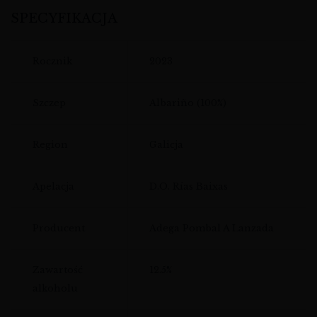
SPECYFIKACJA
Rocznik
2023
Szczep
Albariño (100%)
Region
Galicja
Apelacja
D.O. Rías Baixas
Producent
Adega Pombal A Lanzada
Zawartość
12.5%
alkoholu