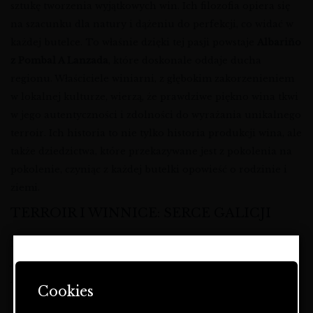
sztukę tworzenia wyjątkowych win. Ich filozofia opiera się
na szacunku dla natury i dążeniu do perfekcji, co widać w
każdej butelce. To właśnie dzięki tej pasji powstaje
Albariño
z Pombal A Lanzada
, które doskonale oddaje ducha
regionu. Właściciele winiarni, z głębokim zakorzenieniem
w lokalnej kulturze, wierzą, że prawdziwe piękno wina tkwi
w jego autentyczności i zdolności do wyrażania unikalnego
terroir. Ich historia to nie tylko historia produkcji wina, ale
także dziedzictwa, które przekazywane jest z pokolenia na
pokolenie, czyniąc z każdej butelki opowieść o rodzinie i
ziemi.
TERROIR I WINNICE: SERCE GALICJI
Region Rías Baixas, gdzie uprawiany jest
szczep Albariño
,
jest unikalny. Charakteryzuje się bliskością Oceanu
STRONA ZAWIERA OFERTĘ
Atlantyckiego, co przekłada się na specyficzny mikroklimat
DOTYCZĄCĄ NAPOJÓW
Cookies
ALKOHOLOWYCH I JEST
– obfite opady deszczu, umiarkowane temperatury i
PRZEZNACZONA TYLKO DLA