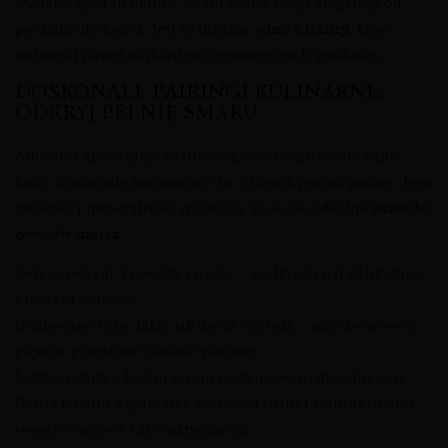
wystarczającą strukturą, by utrzymać swoją elegancję od
początku do końca. Jest to idealne
wino z Galicji
, które
zadowoli nawet najbardziej wymagających smakoszy.
DOSKONAŁE PAIRINGI KULINARNE:
ODKRYJ PEŁNIĘ SMAKU
Albariño Arcan 2023 to niezwykle wszechstronne wino,
które doskonale komponuje się z szeroką gamą potraw. Jego
rześkość i mineralność sprawiają, że jest to idealne
wino do
owoców morza
.
Świeże ostrygi, krewetki i małże – podkreśli ich delikatność
i morską świeżość.
Grillowane ryby, takie jak dorsz czy sola – jego kwasowość
pięknie przełamie tłustość potrawy.
Lekkie sałatki z kozim serem i cytrusowym dressingiem.
Dania kuchni azjatyckiej, zwłaszcza sushi i sashimi, dzięki
swojej świeżości i aromatyczności.