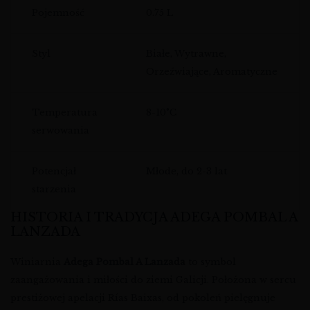
Pojemność
0.75 L
Styl
Białe, Wytrawne,
Orzeźwiające, Aromatyczne
Temperatura
8-10°C
serwowania
Potencjał
Młode, do 2-3 lat
starzenia
HISTORIA I TRADYCJA ADEGA POMBAL A
LANZADA
Winiarnia
Adega Pombal A Lanzada
to symbol
zaangażowania i miłości do ziemi Galicji. Położona w sercu
prestiżowej apelacji Rías Baixas, od pokoleń pielęgnuje