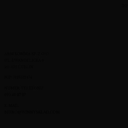
20
A&M KOMMA SP. Z O.O.
UL. EWANGELICKA 6
20-075 LUBLIN
NIP: 7123512474
NUMER TELEFONU
695 46 27 27
E-MAIL
BIURO@WINNYSKLAD.COM