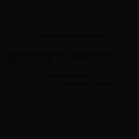
Nie brakuje również delikatnych kwiatowych tonów,
przypominających białe kwiaty i jaśmin. Całość dopełniają
subtelne niuanse mineralne i morskie, które są znakiem
rozpoznawczym win z Rías Baixas, nadając mu wyjątkowy
charakter. To
wino o mineralnym charakterze
, które
porywa od pierwszego powąchania.
SMAK I STRUKTURA: HARMONIA I
ORZEŹWIENIE
Na podniebieniu
Albariño Arcan 2023
prezentuje się
równie imponująco. Jest to
orzeźwiające białe wino
o
doskonale zbalansowanej kwasowości, która nadaje mu
żywotności i świeżości. Smak jest pełny, z wyraźnymi
nutami owocowymi, które idealnie harmonizują z
delikatną mineralnością. Długi, elegancki finisz pozostawia
przyjemne wrażenie słoności i rześkości, zachęcając do
kolejnego łyku. To wino o średniej budowie, ale z