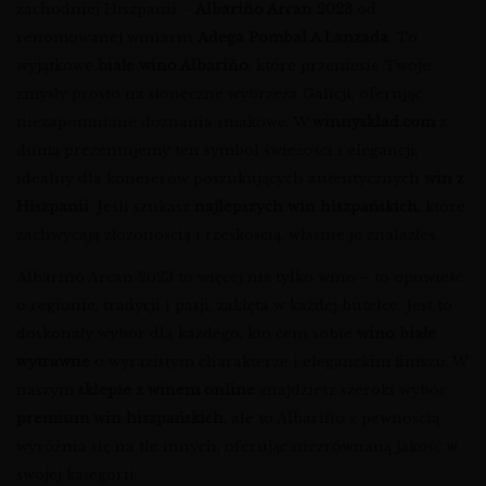
zachodniej Hiszpanii –
Albariño Arcan 2023
od
renomowanej winiarni
Adega Pombal A Lanzada
. To
wyjątkowe
białe wino Albariño
, które przeniesie Twoje
zmysły prosto na słoneczne wybrzeża Galicji, oferując
niezapomniane doznania smakowe. W
winnysklad.com
z
dumą prezentujemy ten symbol świeżości i elegancji,
idealny dla koneserów poszukujących autentycznych
win z
Hiszpanii
. Jeśli szukasz
najlepszych win hiszpańskich
, które
zachwycają złożonością i rześkością, właśnie je znalazłeś.
Albariño Arcan 2023 to więcej niż tylko wino – to opowieść
o regionie, tradycji i pasji, zaklęta w każdej butelce. Jest to
doskonały wybór dla każdego, kto ceni sobie
wino białe
wytrawne
o wyrazistym charakterze i eleganckim finiszu. W
naszym
sklepie z winem online
znajdziesz szeroki wybór
premium win hiszpańskich
, ale to Albariño z pewnością
wyróżnia się na tle innych, oferując niezrównaną jakość w
swojej kategorii.