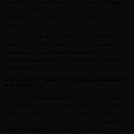
Tradycyjne hiszpańskie tapas, w tym kalmary a la romana
czy pulpo a la gallega.
Jako aperitif – doskonale przygotuje podniebienie na
dalsze doznania kulinarne.
Niezależnie od okazji, to
wino do kolacji
czy
wino do
obiadu
zawsze będzie doskonałym wyborem, a
Albariño
Arcan cena
w naszym
sklepie internetowym
winnysklad.com
sprawia, że jest to inwestycja w prawdziwą
przyjemność.
DLACZEGO WARTO WYBRAĆ ALBARIÑO
ARCAN 2023?
Wybierając
Albariño Arcan 2023
, decydujesz się na wino,
które jest kwintesencją regionu Rías Baixas. To nie tylko
dobre wino na prezent
, ale także wspaniała propozycja dla
każdego, kto chce poszerzyć swoją wiedzę o
hiszpańskich
specjałach winiarskich
. Jego świeżość, elegancja i złożoność