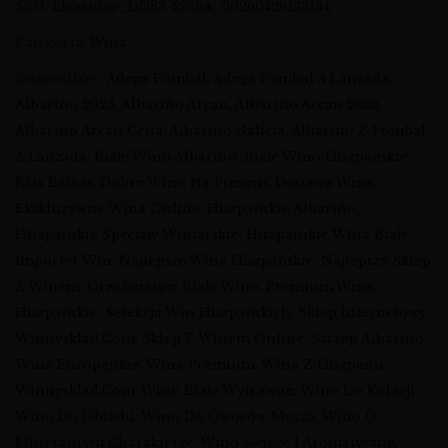
SKU:
Elcatador_DD83-2736A_20260429123134
Kategoria:
Wina
Znaczników:
Adega Pombal
,
Adega Pombal A Lanzada
,
Albariño 2023
,
Albariño Arcan
,
Albariño Arcan 2023
,
Albariño Arcan Cena
,
Albariño Galicia
,
Albariño Z Pombal
A Lanzada
,
Białe Wino Albariño
,
Białe Wino Hiszpańskie
Rías Baixas
,
Dobre Wino Na Prezent
,
Dostawa Wina
,
Ekskluzywne Wina Online
,
Hiszpańskie Albariño
,
Hiszpańskie Specjały Winiarskie
,
Hiszpańskie Wina Białe
,
Importer Win
,
Najlepsze Wina Hiszpańskie
,
Najlepszy Sklep
Z Winem
,
Orzeźwiające Białe Wino
,
Premium Wina
Hiszpańskie
,
Selekcja Win Hiszpańskich
,
Sklep Internetowy
Winnysklad.com
,
Sklep Z Winem Online
,
Szczep Albariño
,
Wina Europejskie
,
Wina Premium
,
Wina Z Hiszpanii
,
Winnysklad.com
,
Wino Białe Wytrawne
,
Wino Do Kolacji
,
Wino Do Obiadu
,
Wino Do Owoców Morza
,
Wino O
Mineralnym Charakterze
,
Wino Świeże I Aromatyczne
,