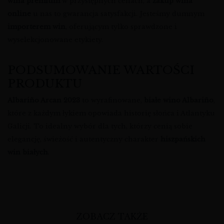
wina premium
w przystępnych cenach, a
zakup wina
online
u nas to gwarancja satysfakcji. Jesteśmy dumnym
importerem win
, oferującym tylko sprawdzone i
wyselekcjonowane etykiety.
PODSUMOWANIE WARTOŚCI
PRODUKTU
Albariño Arcan 2023
to wyrafinowane,
białe wino Albariño
,
które z każdym łykiem opowiada historię słońca i Atlantyku
Galicji. To idealny wybór dla tych, którzy cenią sobie
elegancję, świeżość i autentyczny charakter
hiszpańskich
win białych
.
ZOBACZ TAKŻE