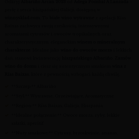
Odkryj
Albariño Arcan 2023
od
Adega Pombal A Lanzada
–
perłę z serca hiszpańskiej Galicji, dostępną w
winnysklad.com
. To
białe wino wytrawne
z apelacji Rías
Baixas zachwyca swoją rześkością, intensywnymi
aromatami cytrusów i owoców tropikalnych oraz
charakterystycznym, eleganckim
winem o mineralnym
charakterze
. Idealne jako
wino do owoców morza
i lekkich
dań, stanowi kwintesencję
hiszpańskiego Albariño
.
Zamów
wino do domu
i ciesz się autentycznym smakiem
wina z
Rías Baixas
, które z pewnością wzbogaci każdą chwilę.
**Szczep:** Albariño
**Styl:** Wytrawne, Orzeźwiające, Aromatyczne
**Region:** Rías Baixas, Galicja, Hiszpania
**Idealne połączenie:** Owoce morza, ryby, lekkie
sałatki, aperitif
**Nuty smakowe:** Cytrusy, brzoskwinie, ananas,