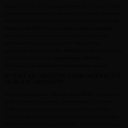
najlepsze owoce. Fermentacja odbywa się w kontrolowanej
temperaturze w stalowych kadziach, co pozwala zachować
świeżość, intensywność aromatów i naturalną kwasowość
wina rocznik 2023
. Winiarze
Adega Pombal A Lanzada
stawiają na minimalną interwencję, pozwalając winu
naturalnie wyrazić swój charakter. To podejście
gwarantuje, że każda butelka
Albariño Arcan
odzwierciedla
czystość i autentyczność
hiszpańskiego Albariño
,
zachowując jego
wino świeże i aromatyczne
oblicze.
BUKIET AROMATÓW: ZAPROSZENIE DO
OGRODU ZMYSŁÓW
Już pierwszy kontakt z
Albariño Arcan 2023
to prawdziwa
uczta dla nosa. Wino urzeka intensywnym, złożonym
bukietem. Dominują w nim nuty dojrzałych owoców
tropikalnych, takich jak ananas i marakuja, przeplatające
się ze świeżymi akcentami cytrusów – limonki i grejpfruta.