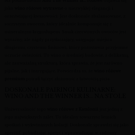
Na podniebieniu
And The Winner Is… różowe
objawia się
jako
wino różowe wytrawne
o niezwykłej elegancji i
orzeźwiającej kwasowości. Jest doskonale zbalansowane, z
soczystym owocem, który idealnie komponuje się z
mineralnym kręgosłupem. Smak czerwonych owoców jest
wyraźny, ale nigdy przytłaczający, ustępując miejsca
długiemu, czystemu finiszowi, który pozostawia przyjemne
uczucie świeżości. To wino o średniej budowie, z delikatną,
ale zauważalną strukturą, która sprawia, że jest zarówno
pijalne, jak i intrygujące. Potwierdza to, że
wino różowe
premium
potrafi łączyć złożoność z łatwością picia.
DOSKONAŁE PAIRINGI KULINARNE:
WINO AND THE WINNER IS… NA STOLE
Uniwersalność tego
wino różowe z Katalonii
jest jedną z
jego największych zalet. To idealny towarzysz letnich
spotkań i wykwintnych kolacji. Doskonale sprawdzi się jako
aperitif, pobudzając apetyt i wprowadzając w radosny