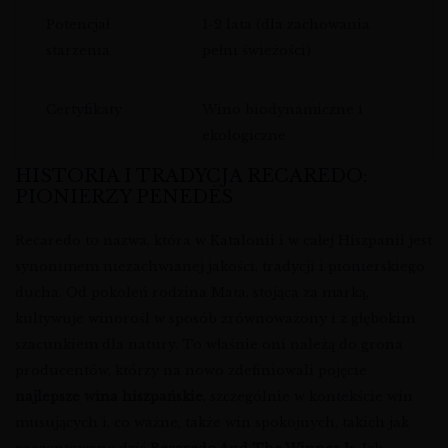
Potencjał
1-2 lata (dla zachowania
starzenia
pełni świeżości)
Certyfikaty
Wino biodynamiczne i
ekologiczne
HISTORIA I TRADYCJA RECAREDO:
PIONIERZY PENEDÈS
Recaredo to nazwa, która w Katalonii i w całej Hiszpanii jest
synonimem niezachwianej jakości, tradycji i pionierskiego
ducha. Od pokoleń rodzina Mata, stojąca za marką,
kultywuje winorośl w sposób zrównoważony i z głębokim
szacunkiem dla natury. To właśnie oni należą do grona
producentów, którzy na nowo zdefiniowali pojęcie
najlepsze wina hiszpańskie
, szczególnie w kontekście win
musujących i, co ważne, także win spokojnych, takich jak