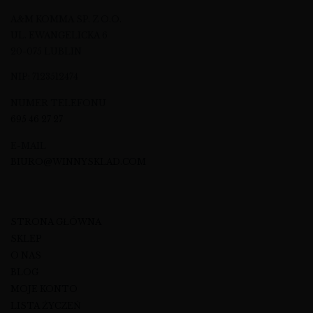
A&M KOMMA SP. Z O.O.
UL. EWANGELICKA 6
20-075 LUBLIN
NIP: 7123512474
NUMER TELEFONU
695 46 27 27
E-MAIL
BIURO@WINNYSKLAD.COM
STRONA GŁÓWNA
SKLEP
O NAS
BLOG
MOJE KONTO
LISTA ŻYCZEŃ