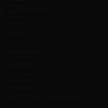
ZAMÓWIENIE
KOSZYK
POLITYKA PRYWATNOŚCI
REGULAMIN
ZAPRASZAMY
GODZINY OTWARCIA
PON – SOB: 8:00 – 16:00
ND - ZAMKNIĘTE
Grono Lublin
Grono Lublin
Winny Skład
Winny Skład
© WINNY SKŁAD 2023 | WYKONANIE:
FREELINE