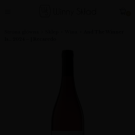
0
Strona główna
Sklep
Wina
And The Winner
Is… 2024 – | Recaredo