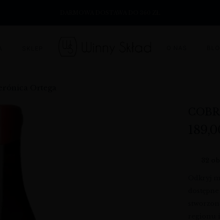
DARMOWA DOSTAWA DO 360 ZŁ
O NAS
BL
A
SKLEP
erónica Ortega
COBR
189,
32
ob
Odkryj 
dostępn
stworzone
regionu i