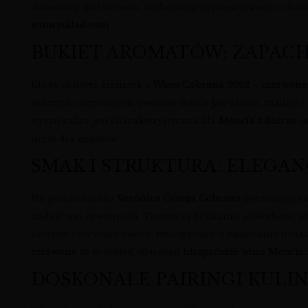
dominacji nut drewna, zachowując czystość owocu i chara
winnysklad.com
.
BUKIET AROMATÓW: ZAPACH 
Kiedy zbliżysz kieliszek z
Wino Cobrana 2022 – czerwone 
świeżych czerwonych owoców, takich jak wiśnie, maliny i 
wyczuwalna jest charakterystyczna dla
Mencía z Bierzo
mi
uczta dla zmysłów.
SMAK I STRUKTURA: ELEGAN
Na podniebieniu
Verónica Ortega Cobrana
prezentuje się
nadaje mu żywotności. Taniny są delikatne, jedwabiste, a
soczyste czerwone owoce, wzbogacone o mineralne niuans
czerwone
to przykład, dlaczego
hiszpańskie wino Mencía
DOSKONAŁE PAIRINGI KULI