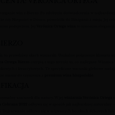
UCENTA: VERÓNICA ORTEGA
trzeganie win z Bierzo. Po zdobyciu doświadczenia w najbardziej
e czy Niepoort w Douro, powróciła do Hiszpanii z misją. Jej ce
snym podejściem. Jej
Verónica Ortega wina
to synonim elegancji 
BIERZO
, to prawdziwy skarb winiarski. Unikalne połączenie klimatu at
ca Ortega Bierzo
czerpią z tego terroir to, co najlepsze. Winnic
upkowych i kwarcytowych. Te specyficzne warunki glebowe nadaj
, że mamy do czynienia z
premium wina hiszpańskie
.
IFIKACJA
ksymalny szacunek dla natury. W jej
winiarnia Verónica Ortega
s
a Cobrana 2022
odbywa się w sposób jak najbardziej naturalny –
ci. Dojrzewanie odbywa się w używanych beczkach dębowych lub 