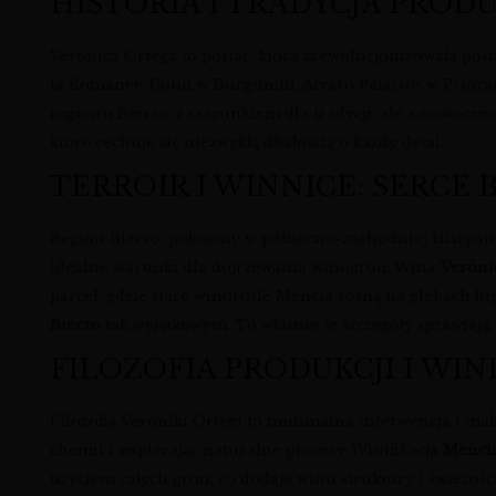
HISTORIA I TRADYCJA PROD
Verónica Ortega to postać, która zrewolucjonizowała pos
la Romanée-Conti w Burgundii, Alvaro Palacios w Prioraci
regionu Bierzo, z szacunkiem dla tradycji, ale z nowocze
które cechuje się niezwykłą dbałością o każdy detal.
TERROIR I WINNICE: SERCE 
Region Bierzo, położony w północno-zachodniej Hiszpanii
idealne warunki dla dojrzewania winogron. Wina
Veróni
parcel, gdzie stare winorośle Mencía rosną na glebach ł
Bierzo
tak wyjątkowym. To właśnie te szczegóły sprawiają
FILOZOFIA PRODUKCJI I WIN
Filozofia Veróniki Ortegi to minimalna interwencja i ma
chemii i wspierając naturalne procesy. Winifikacja
Mencí
użyciem całych gron, co dodaje winu struktury i świeżoś