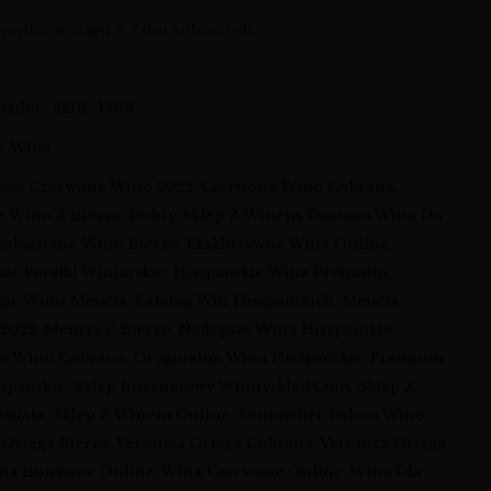
syłka: w ciągu 3-7 dni roboczych
atador_2E0E-1910C
a:
Wina
ków:
Czerwone Wino 2022
,
Czerwone Wino Cobrana
,
 Wino Z Bierzo
,
Dobry Sklep Z Winem
,
Dostawa Wina Do
kologiczne Wino Bierzo
,
Ekskluzywne Wina Online
,
kie Perełki Winiarskie
,
Hiszpańskie Wina Premium
,
kie Wino Mencía
,
Katalog Win Hiszpańskich
,
Mencía
 2022
,
Mencía Z Bierzo
,
Najlepsze Wina Hiszpańskie
,
ne Wino Cobrana
,
Oryginalne Wina Hiszpańskie
,
Premium
zpańskie
,
Sklep Internetowy Winnysklad.com
,
Sklep Z
Świata
,
Sklep Z Winem Online
,
Sommelier Poleca Wino
,
 Ortega Bierzo
,
Verónica Ortega Cobrana
,
Verónica Ortega
na Butikowe Online
,
Wina Czerwone Online
,
Wina Dla