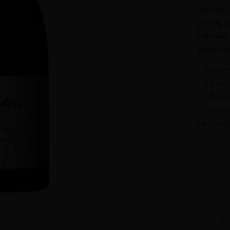
świeżośc
perełki w
Cobrana
winem o
* **Styl:
* **Szcz
* **Regio
* **Ideal
wędlin i
D