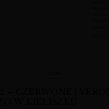
Koneser
Winiarni
Wino Co
Wino Z B
Zakup Wi
Udostępni
OPIS
2 – CZERWONE | VERÓ
ZO W KIELISZKU