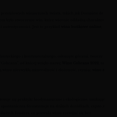
 prestiżowych winiarniach świata, takich jak Domaine de
lem było stworzenie win, które wiernie oddadzą charakter
i autentyczności. Jest to przykład
wina butikowe online
,
lantyckiego i kontynentalnego, osłonięte górami, tworzy
a “Cobrana”, od której wzięło nazwę
Wino Cobrana 2022
, to
ą winu niezwykłą mineralność i złożoność, czyniąc
wino z
tosuje się praktyki biodynamiczne i ekologiczne, unikając
 spontaniczna fermentacja na dzikich drożdżach, często z
dużych foudres, co pozwala winu rozwijać się bez