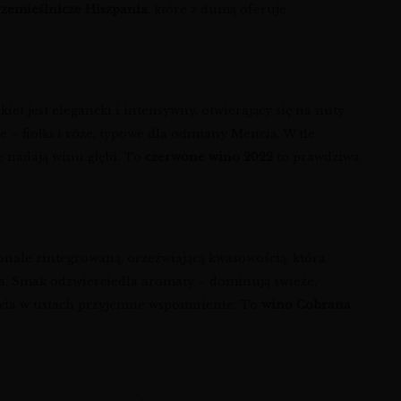
rzemieślnicze Hiszpania
, które z dumą oferuje
iet jest elegancki i intensywny, otwierający się na nuty
 – fiołki i róże, typowe dla odmiany Mencía. W tle
e nadają winu głębi. To
czerwone wino 2022
to prawdziwa
konale zintegrowaną, orzeźwiającą kwasowością, która
nia. Smak odzwierciedla aromaty – dominują świeże,
tawia w ustach przyjemne wspomnienie. To
wino Cobrana