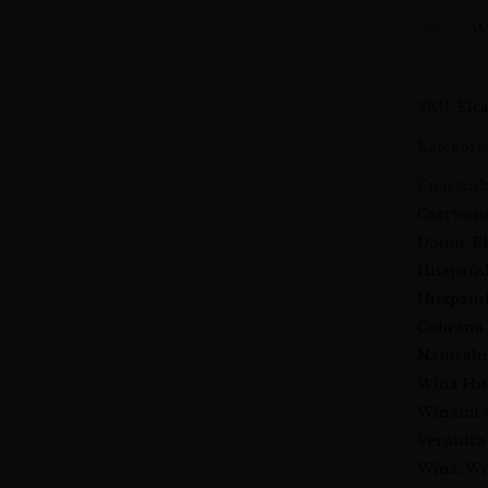
Wy
SKU:
Elc
Kategori
Znaczni
Czerwone
Domu
,
E
Hiszpańs
Hiszpańs
Cobrana
Natural
Wina His
Winami 
Verónica
Wina
,
Wi