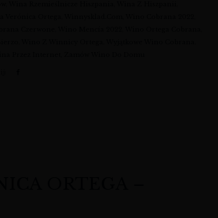
ów
,
Wina Rzemieślnicze Hiszpania
,
Wina Z Hiszpanii
,
a Verónica Ortega
,
Winnysklad.com
,
Wino Cobrana 2022
,
brana Czerwone
,
Wino Mencía 2022
,
Wino Ortega Cobrana
,
ierzo
,
Wino Z Winnicy Ortega
,
Wyjątkowe Wino Cobrana
,
na Przez Internet
,
Zamów Wino Do Domu
j:
NICA ORTEGA –