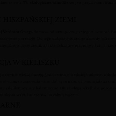
kter terroir. To
ekologiczne wino Bierzo
jest przykładem
wina 
HISZPAŃSKIEJ ZIEMI
| Verónica Ortega
do nosa, od razu poczujesz jego złożoność. Buk
czerwone porzeczki. Do tego dołączają subtelne akcenty kwiatowe
neralność, nuty ziemi, a także delikatne przyprawy i zioła, któr
CJA W KIELISZKU
 z równie wielką finezją. Jest to wino o średniej budowie, z dos
le obecne, co zapewnia winu dobrą strukturę i potencjał starze
e i delikatne nuty balsamiczne. Długi, elegancki finisz pozos
zdobywa serca koneserów na całym świecie.
NARNE