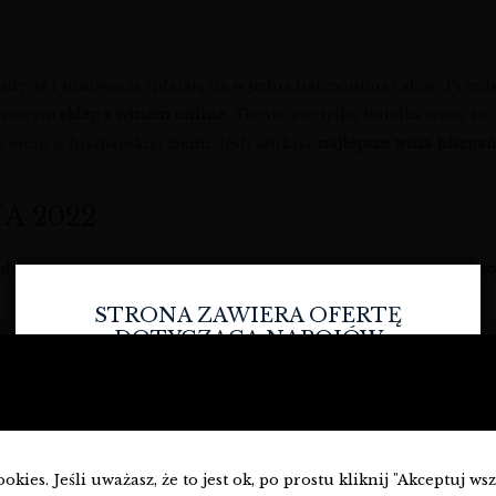
adycja i innowacja splatają się w jedną harmonijną całość. Prze
w naszym
sklep z winem online
. To nie jest tylko butelka wina; t
esencję hiszpańskiej ziemi. Jeśli szukasz
najlepsze wina hiszpań
A 2022
 z dumą prezentujemy w naszym
sklep internetowy winnysklad.c
STRONA ZAWIERA OFERTĘ
DOTYCZĄCĄ NAPOJÓW
ALKOHOLOWYCH I JEST
Wartość
PRZEZNACZONA TYLKO DLA
OSÓB PEŁNOLETNICH.
Czerwone, Wytrawne
Czy masz ukończone
18
lat?
kies. Jeśli uważasz, że to jest ok, po prostu kliknij "Akceptuj ws
Verónica Ortega