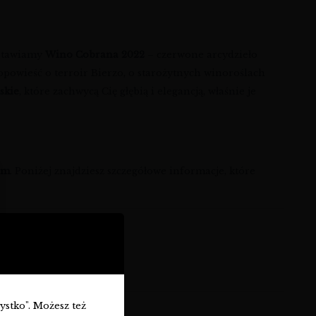
dstawiamy
Wino Cobrana 2022
– czerwone arcydzieło
o opowieść o terroir Bierzo, o starożytnych winoroślach
skie
, które zachwycą Cię głębią i elegancją, właśnie je
om
. Poniżej znajdziesz szczegółowe informacje, które
zystko". Możesz też