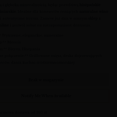
ią i głęboką mineralnością, będąc prawdziwą
hiszpańskie
iniarskie
. Idealne dla koneserów ceniących
naturalne wino
i autentyczne terroir. Zamów już dziś w naszym
sklep z
nline
i pozwól sobie na niezapomniane doznania.
** Wytrawne, eleganckie, mineralne
ep:** Mencía
n:** Bierzo, Hiszpania
ne połączenie:** Grillowane mięsa, deska dojrzewających
 serów, dania kuchni śródziemnomorskiej
Brak w magazynie
Notify Me When Available
armowa dostawa od 360 zł