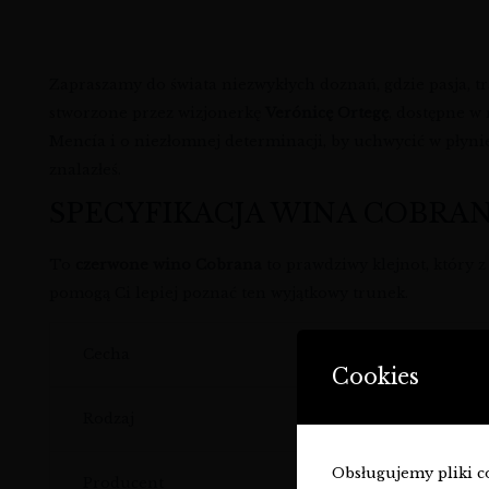
Zapraszamy do świata niezwykłych doznań, gdzie pasja, tr
stworzone przez wizjonerkę
Verónicę Ortegę
, dostępne 
Mencía i o niezłomnej determinacji, by uchwycić w płynie 
znalazłeś.
SPECYFIKACJA WINA COBRAN
To
czerwone wino Cobrana
to prawdziwy klejnot, który
pomogą Ci lepiej poznać ten wyjątkowy trunek.
Cecha
Cookies
Rodzaj
Obsługujemy pliki coo
Producent