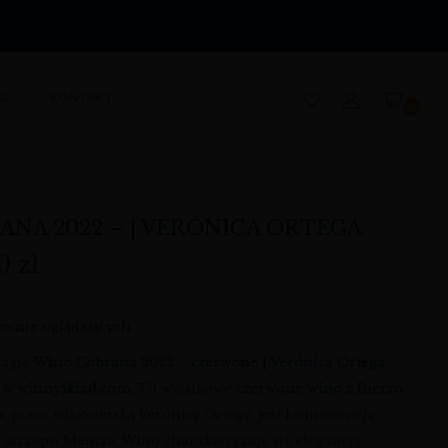
OG
KONTAKT
0
ANA 2022 – | VERÓNICA ORTEGA
00
zł
ecnie oglądających
magię
Wino Cobrana 2022 – czerwone | Verónica Ortega
,
e w
winnysklad.com
. To wyjątkowe
czerwone wino z Bierzo
,
 przez wizjonerską Verónicę Ortegę, jest kwintesencją
 szczepu Mencía. Wino charakteryzuje się elegancją,