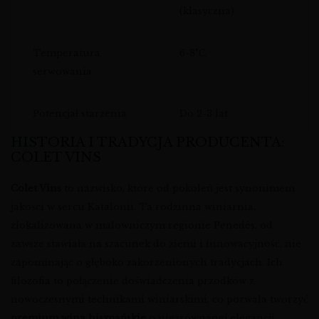
(klasyczna)
Temperatura
6-8°C
serwowania
Potencjał starzenia
Do 2-3 lat
HISTORIA I TRADYCJA PRODUCENTA:
COLET VINS
Colet Vins
to nazwisko, które od pokoleń jest synonimem
jakości w sercu Katalonii. Ta rodzinna winiarnia,
zlokalizowana w malowniczym regionie Penedès, od
zawsze stawiała na szacunek do ziemi i innowacyjność, nie
zapominając o głęboko zakorzenionych tradycjach. Ich
filozofia to połączenie doświadczenia przodków z
nowoczesnymi technikami winiarskimi, co pozwala tworzyć
premium wina hiszpańskie
o niezrównanej elegancji.