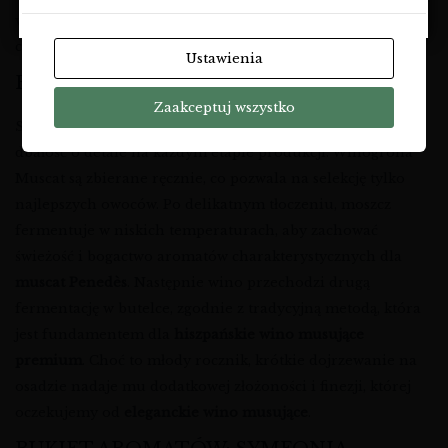
w środowisko, są kluczem do zachowania autentycznego
charakteru
wina z Penedès
.
Ustawienia
FILOZOFIA PRODUKCJI I WINIFIKACJA
Zaakceptuj wszystko
Sekretem wyjątkowości
A Priori Brut 2022
jest skrupulatna
dbałość o detale na każdym etapie produkcji. Winogrona
Muscat są zbierane ręcznie, co pozwala na selekcję tylko
najlepszych owoców. Po delikatnym tłoczeniu, moszcz
fermentuje w niskich temperaturach, aby zachować
świeżość i bogactwo aromatów charakterystycznych dla
muscat Penedès
. Następnie wino przechodzi drugą
fermentację w butelce, zgodnie z tradycyjną metodą, która
jest fundamentem dla
hiszpańskie wino musujące
premium
. Choć to młody rocznik, krótkie dojrzewanie na
osadzie nadaje mu dodatkowej złożoności i finezji, której
oczekujemy od
eleganckie wino musujące
.