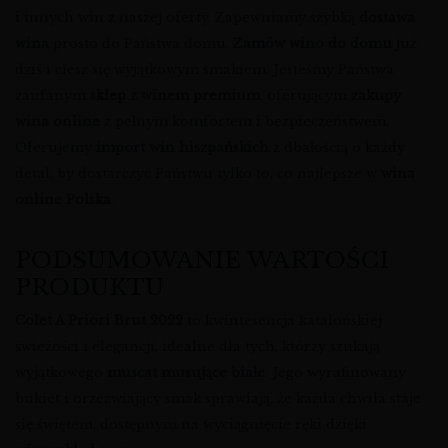
i innych win z naszej oferty. Zapewniamy szybką
dostawa
wina
prosto do Państwa domu.
Zamów wino do domu
już
dziś i ciesz się wyjątkowym smakiem. Jesteśmy Państwa
zaufanym
sklep z winem premium
, oferującym
zakupy
wina online
z pełnym komfortem i bezpieczeństwem.
Oferujemy
import win hiszpańskich
z dbałością o każdy
detal, by dostarczyć Państwu tylko to, co najlepsze w
wina
online Polska
.
PODSUMOWANIE WARTOŚCI
PRODUKTU
Colet A Priori Brut 2022
to kwintesencja katalońskiej
świeżości i elegancji, idealne dla tych, którzy szukają
wyjątkowego
muscat musujące białe
. Jego wyrafinowany
bukiet i orzeźwiający smak sprawiają, że każda chwila staje
się świętem, dostępnym na wyciągnięcie ręki dzięki