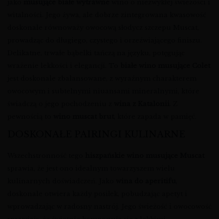
jako
musujące białe wytrawne
wino o niezwykłej świeżości i
witalności. Jego żywa, ale dobrze zintegrowana kwasowość
doskonale równoważy owocową słodycz szczepu Muscat,
prowadząc do długiego, czystego i orzeźwiającego finiszu.
Delikatne, trwałe bąbelki tańczą na języku, potęgując
wrażenie lekkości i elegancji. To
białe wino musujące Colet
jest doskonale zbalansowane, z wyraźnym charakterem
owocowym i subtelnymi niuansami mineralnymi, które
świadczą o jego pochodzeniu z
wina z Katalonii
. Z
pewnością to
wino muscat brut
, które zapada w pamięć.
DOSKONAŁE PAIRINGI KULINARNE
Wszechstronność tego
hiszpańskie wino musujące Muscat
sprawia, że jest ono idealnym towarzyszem wielu
kulinarnych doświadczeń. Jako
wina do aperitifu
,
doskonale otwiera każdy posiłek, pobudzając apetyt i
wprowadzając w radosny nastrój. Jego świeżość i owocowość