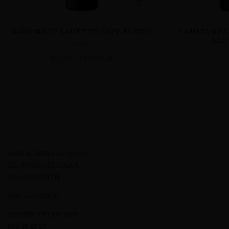
KANONKOP KADETTE CAPE BLEND
LAMITA RES
SAU
WINA
89,00
zł
75,00
zł
A&M KOMMA SP. Z O.O.
UL. EWANGELICKA 6
20-075 LUBLIN
NIP: 7123512474
NUMER TELEFONU
695 46 27 27