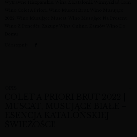
Wytrawne Hiszpańskie
,
Wina Z Katalonii
,
Winnysklad.com
,
Wino Colet A Priori
,
Wino Muscat Brut
,
Wino Musujące
2022
,
Wino Musujące Muscat
,
Wino Musujące Na Prezent
,
Wino Z Penedès
,
Zakupy Wina Online
,
Zamów Wino Do
Domu
Udostępnij:
OPIS
COLET A PRIORI BRUT 2022 |
MUSCAT, MUSUJĄCE BIAŁE –
ESENCJA KATALOŃSKIEJ
ŚWIEŻOŚCI!