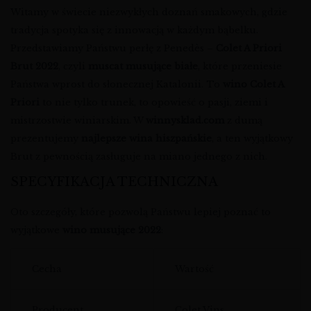
Witamy w świecie niezwykłych doznań smakowych, gdzie
tradycja spotyka się z innowacją w każdym bąbelku.
Przedstawiamy Państwu perłę z Penedès –
Colet A Priori
Brut 2022
, czyli
muscat musujące białe
, które przeniesie
Państwa wprost do słonecznej Katalonii. To
wino Colet A
Priori
to nie tylko trunek, to opowieść o pasji, ziemi i
mistrzostwie winiarskim. W
winnysklad.com
z dumą
prezentujemy
najlepsze wina hiszpańskie
, a ten wyjątkowy
Brut z pewnością zasługuje na miano jednego z nich.
SPECYFIKACJA TECHNICZNA
Oto szczegóły, które pozwolą Państwu lepiej poznać to
wyjątkowe
wino musujące 2022
:
Cecha
Wartość
Producent
Colet Vins