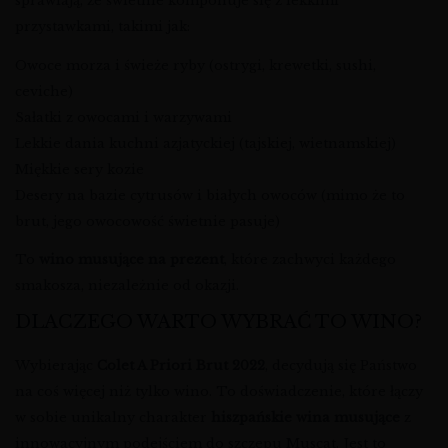
sprawiają, że świetnie komponuje się z lekkimi
przystawkami, takimi jak:
Owoce morza i świeże ryby (ostrygi, krewetki, sushi,
ceviche)
Sałatki z owocami i warzywami
Lekkie dania kuchni azjatyckiej (tajskiej, wietnamskiej)
Miękkie sery kozie
Desery na bazie cytrusów i białych owoców (mimo że to
brut, jego owocowość świetnie pasuje)
To
wino musujące na prezent
, które zachwyci każdego
smakosza, niezależnie od okazji.
DLACZEGO WARTO WYBRAĆ TO WINO?
Wybierając
Colet A Priori Brut 2022
, decydują się Państwo
na coś więcej niż tylko wino. To doświadczenie, które łączy
w sobie unikalny charakter
hiszpańskie wina musujące
z
innowacyjnym podejściem do szczepu Muscat. Jest to