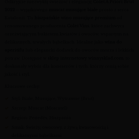
Odkryjcie niezwykłą świeżość i elegancję
Colet A Priori Brut
2022
– wyjątkowego
muscat musujące białe
prosto z serca
Katalonii. To
hiszpańskie wino musujące premium
od
renomowanego producenta
Colet Vins
, które zachwyca
orzeźwiającym bukietem kwiatów i owoców, wspartym na
delikatnych, trwałych bąbelkach. Idealne jako
wina do
aperitifu
lub elegancki dodatek do owoców morza i lekkich
potraw. Dostępne w
sklep internetowy winnysklad.com
, to
doskonały wybór dla koneserów i tych, którzy cenią sobie
jakość i styl.
Kluczowe cechy:
Styl: Białe, Musujące, Wytrawne (Brut)
Szczep: Muscat (Moscatel)
Region: Penedès, Hiszpania
Smak: Świeży, owocowy, z żywą kwasowością i
delikatnymi bąbelkami