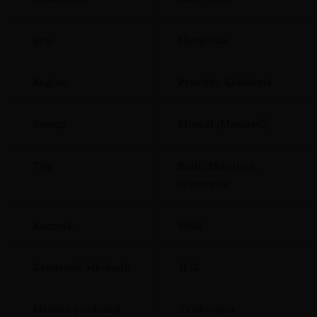
Kraj
Hiszpania
Region
Penedès, Katalonia
Szczep
Muscat (Moscatel)
Typ
Białe, Musujące,
Wytrawne
Rocznik
2022
Zawartość alkoholu
11.5%
Metoda produkcji
Tradycyjna