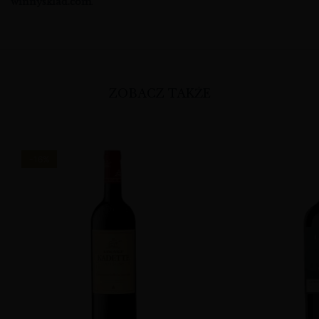
winnysklad.com
.
ZOBACZ TAKŻE
-16%