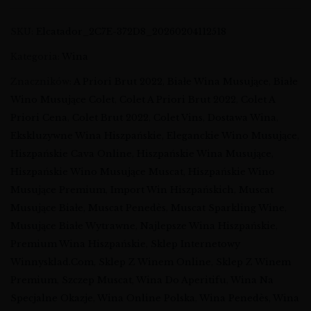
SKU:
Elcatador_2C7E-372D8_20260204112518
Kategoria:
Wina
Znaczników:
A Priori Brut 2022
,
Białe Wina Musujące
,
Białe
Wino Musujące Colet
,
Colet A Priori Brut 2022
,
Colet A
Priori Cena
,
Colet Brut 2022
,
Colet Vins
,
Dostawa Wina
,
Ekskluzywne Wina Hiszpańskie
,
Eleganckie Wino Musujące
,
Hiszpańskie Cava Online
,
Hiszpańskie Wina Musujące
,
Hiszpańskie Wino Musujące Muscat
,
Hiszpańskie Wino
Musujące Premium
,
Import Win Hiszpańskich
,
Muscat
Musujące Białe
,
Muscat Penedès
,
Muscat Sparkling Wine
,
Musujące Białe Wytrawne
,
Najlepsze Wina Hiszpańskie
,
Premium Wina Hiszpańskie
,
Sklep Internetowy
Winnysklad.com
,
Sklep Z Winem Online
,
Sklep Z Winem
Premium
,
Szczep Muscat
,
Wina Do Aperitifu
,
Wina Na
Specjalne Okazje
,
Wina Online Polska
,
Wina Penedès
,
Wina