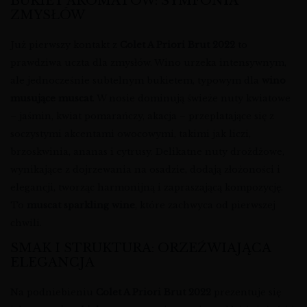
BUKIET AROMATÓW: SYMFONIA
ZMYSŁÓW
Już pierwszy kontakt z
Colet A Priori Brut 2022
to
prawdziwa uczta dla zmysłów. Wino urzeka intensywnym,
ale jednocześnie subtelnym bukietem, typowym dla
wino
musujące muscat
. W nosie dominują świeże nuty kwiatowe
– jaśmin, kwiat pomarańczy, akacja – przeplatające się z
soczystymi akcentami owocowymi, takimi jak liczi,
brzoskwinia, ananas i cytrusy. Delikatne nuty drożdżowe,
wynikające z dojrzewania na osadzie, dodają złożoności i
elegancji, tworząc harmonijną i zapraszającą kompozycję.
To
muscat sparkling wine
, które zachwyca od pierwszej
chwili.
SMAK I STRUKTURA: ORZEŹWIAJĄCA
ELEGANCJA
Na podniebieniu
Colet A Priori Brut 2022
prezentuje się