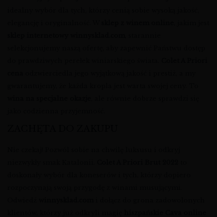
idealny wybór dla tych, którzy cenią sobie wysoką jakość,
elegancję i oryginalność. W
sklep z winem online
, jakim jest
sklep internetowy winnysklad.com
, starannie
selekcjonujemy naszą ofertę, aby zapewnić Państwu dostęp
do prawdziwych perełek winiarskiego świata.
Colet A Priori
cena
odzwierciedla jego wyjątkową jakość i prestiż, a my
gwarantujemy, że każda kropla jest warta swojej ceny. To
wina na specjalne okazje
, ale równie dobrze sprawdzi się
jako codzienna przyjemność.
ZACHĘTA DO ZAKUPU
Nie czekaj! Pozwól sobie na chwilę luksusu i odkryj
niezwykły smak Katalonii.
Colet A Priori Brut 2022
to
doskonały wybór dla koneserów i tych, którzy dopiero
rozpoczynają swoją przygodę z winami musującymi.
Odwiedź
winnysklad.com
i dołącz do grona zadowolonych
klientów, którzy już odkryli magię
hiszpańskie Cava online