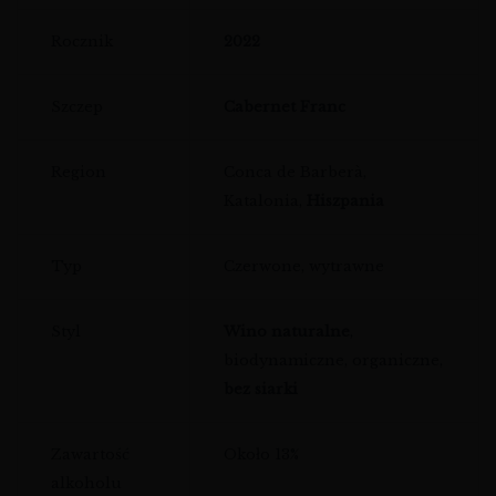
Rocznik
2022
Szczep
Cabernet Franc
Region
Conca de Barberà,
Katalonia,
Hiszpania
Typ
Czerwone, wytrawne
Styl
Wino naturalne
,
biodynamiczne, organiczne,
bez siarki
Zawartość
Około 13%
alkoholu