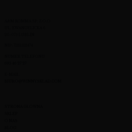
A&M KOMMA SP. Z O.O.
UL. EWANGELICKA 6
20-075 LUBLIN
NIP: 7123512474
NUMER TELEFONU
695 46 27 27
E-MAIL
BIURO@WINNYSKLAD.COM
STRONA GŁÓWNA
SKLEP
O NAS
BLOG