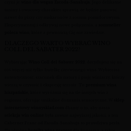
czyni je
wino dla wegan Escoda-Sanahuja
. Jego delikatne
taniny i owocowy charakter sprawią, że będzie pasować
nawet do pizzy czy makaronów z sosami pomidorowymi.
Eksperymentuj i odkrywaj nowe połączenia, a
sommelier
poleca wino
, które z pewnością Cię nie zawiedzie.
DLACZEGO WARTO WYBRAĆ WINO
COLL DEL SABATER 2022?
Wybierając
Wino Coll del Sabater 2022
, decydujesz się na
coś więcej niż tylko butelkę czerwonego wina. Wybierasz
autentyczność, szacunek dla natury i pasję winiarzy, którzy
wierzą w czystość i ekspresję terroir. To
premium wina
hiszpańskie
, które wyróżnia się na tle innych win z
regionu, oferując unikalne doznania sensoryczne. W
sklep
internetowy winnysklad.com
dbamy o to, aby nasza
selekcja win online
była zawsze najwyższej jakości, a ten
Cabernet Franc od Escoda-Sanahuja to prawdziwa perła.
To idealna
butelka wina prezent
dla konesera, a także