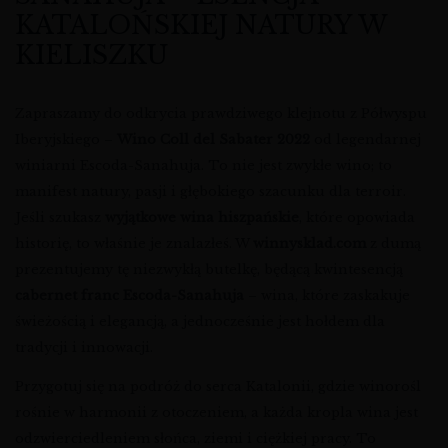
KATALOŃSKIEJ NATURY W
KIELISZKU
Zapraszamy do odkrycia prawdziwego klejnotu z Półwyspu
Iberyjskiego –
Wino Coll del Sabater 2022
od legendarnej
winiarni Escoda-Sanahuja. To nie jest zwykłe wino; to
manifest natury, pasji i głębokiego szacunku dla terroir.
Jeśli szukasz
wyjątkowe wina hiszpańskie
, które opowiada
historię, to właśnie je znalazłeś. W
winnysklad.com
z dumą
prezentujemy tę niezwykłą butelkę, będącą kwintesencją
cabernet franc Escoda-Sanahuja
– wina, które zaskakuje
świeżością i elegancją, a jednocześnie jest hołdem dla
tradycji i innowacji.
Przygotuj się na podróż do serca Katalonii, gdzie winorośl
rośnie w harmonii z otoczeniem, a każda kropla wina jest
odzwierciedleniem słońca, ziemi i ciężkiej pracy. To