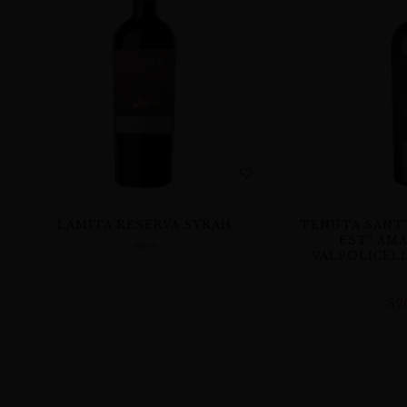
LAMITA RESERVA SYRAH
TENUTA SANT’
EST” AM
WINA
VALPOLICELL
82