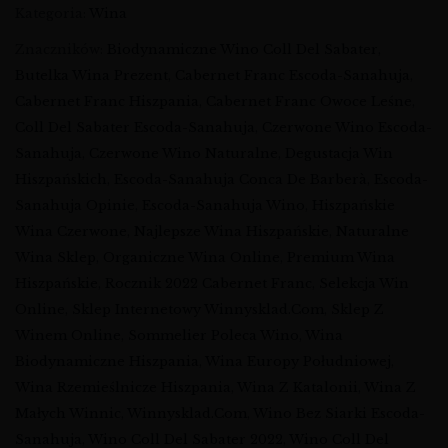
Kategoria:
Wina
Znaczników:
Biodynamiczne Wino Coll Del Sabater
,
Butelka Wina Prezent
,
Cabernet Franc Escoda-Sanahuja
,
Cabernet Franc Hiszpania
,
Cabernet Franc Owoce Leśne
,
Coll Del Sabater Escoda-Sanahuja
,
Czerwone Wino Escoda-
Sanahuja
,
Czerwone Wino Naturalne
,
Degustacja Win
Hiszpańskich
,
Escoda-Sanahuja Conca De Barberà
,
Escoda-
Sanahuja Opinie
,
Escoda-Sanahuja Wino
,
Hiszpańskie
Wina Czerwone
,
Najlepsze Wina Hiszpańskie
,
Naturalne
Wina Sklep
,
Organiczne Wina Online
,
Premium Wina
Hiszpańskie
,
Rocznik 2022 Cabernet Franc
,
Selekcja Win
Online
,
Sklep Internetowy Winnysklad.com
,
Sklep Z
Winem Online
,
Sommelier Poleca Wino
,
Wina
Biodynamiczne Hiszpania
,
Wina Europy Południowej
,
Wina Rzemieślnicze Hiszpania
,
Wina Z Katalonii
,
Wina Z
Małych Winnic
,
Winnysklad.com
,
Wino Bez Siarki Escoda-
Sanahuja
,
Wino Coll Del Sabater 2022
,
Wino Coll Del