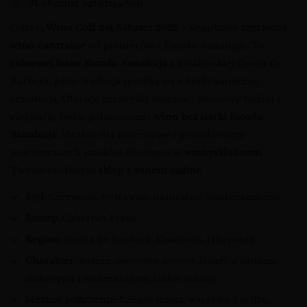
31
obecnie oglądających
Odkryj
Wino Coll del Sabater 2022
– wyjątkowe
czerwone
wino naturalne
od pionierów z Escoda-Sanahuja. To
cabernet franc Escoda-Sanahuja
z katalońskiej Conca de
Barberà, gdzie tradycja spotyka się z biodynamiczną
rewolucją. Oferuje niezwykłą świeżość, owocowy bukiet i
elegancję, będąc jednocześnie
wino bez siarki Escoda-
Sanahuja
. Idealne dla koneserów i poszukiwaczy
autentycznych smaków. Dostępne w
winnysklad.com
,
Twoim zaufanym
sklep z winem online
.
Styl:
Czerwone, wytrawne, naturalne, biodynamiczne
Szczep:
Cabernet Franc
Region:
Conca de Barberà, Katalonia, Hiszpania
Charakter:
Świeże, owocowe (owoce leśne), z nutami
ziołowymi i mineralnymi, lekkie taniny
Idealne połączenie:
Lżejsze mięsa, warzywa z grilla,