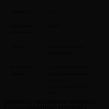
Pojemność
0,75 L
Temperatura
14-16°C
serwowania
Filtracja
Brak (nieklarowane,
niefiltrowane)
Potencjalne
Lżejsze mięsa, warzywa z
pairingi
grilla, dania z grzybami,
kuchnia
śródziemnomorska, sery
kozie
HISTORIA I TRADYCJA PRODUCENTA:
ESCODA-SANAHUJA – PIONIERZY