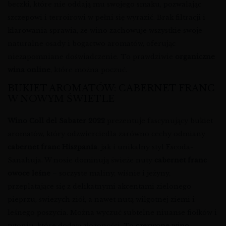
beczki, które nie oddają mu swojego smaku, pozwalając
szczepowi i terroirowi w pełni się wyrazić. Brak filtracji i
klarowania sprawia, że wino zachowuje wszystkie swoje
naturalne osady i bogactwo aromatów, oferując
niezapomniane doświadczenie. To prawdziwie
organiczne
wina online
, które można poczuć.
BUKIET AROMATÓW: CABERNET FRANC
W NOWYM ŚWIETLE
Wino Coll del Sabater 2022
prezentuje fascynujący bukiet
aromatów, który odzwierciedla zarówno cechy odmiany
cabernet franc Hiszpania
, jak i unikalny styl Escoda-
Sanahuja. W nosie dominują świeże nuty
cabernet franc
owoce leśne
– soczyste maliny, wiśnie i jeżyny,
przeplatające się z delikatnymi akcentami zielonego
pieprzu, świeżych ziół, a nawet nutą wilgotnej ziemi i
leśnego poszycia. Można wyczuć subtelne niuanse fiołków i
tytoniu, które dodają złożoności. To
czerwone wino