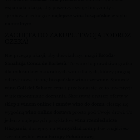
wspaniała okazja, aby poszerzyć swoje horyzonty i
spróbować jednego z
najlepsze wina hiszpańskie
w stylu
naturalnym.
ZACHĘTA DO ZAKUPU: TWOJA PODRÓŻ
CZEKA!
Nie przegap okazji, aby doświadczyć magii
Escoda-
Sanahuja Conca de Barberà
. To wino to prawdziwa gratka
dla miłośników naturalnych win i dla tych, którzy pragną
odkryć nową stronę
hiszpańskie wina czerwone
. Sprawdź
wino Coll del Sabater cena
i przekonaj się, że to inwestycja
w niezapomniane doznania. Skorzystaj z naszej oferty w
sklep z winem online
i
zamów wino do domu
, ciesząc się
wygodną
wino online dostawa
prosto pod Twoje drzwi. To
jeden z najlepszych przykładów
wina rzemieślnicze
Hiszpania
, dostępny na
winnysklad.com
, gdzie znajdziesz
szeroki wybór
wina Europy Południowej
.