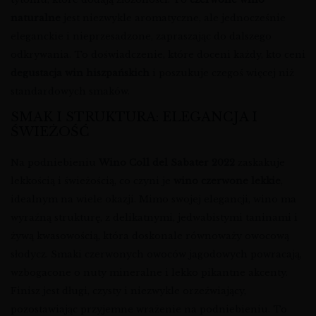
naturalne
jest niezwykle aromatyczne, ale jednocześnie
eleganckie i nieprzesadzone, zapraszając do dalszego
odkrywania. To doświadczenie, które doceni każdy, kto ceni
degustacja win hiszpańskich
i poszukuje czegoś więcej niż
standardowych smaków.
SMAK I STRUKTURA: ELEGANCJA I
ŚWIEŻOŚĆ
Na podniebieniu
Wino Coll del Sabater 2022
zaskakuje
lekkością i świeżością, co czyni je
wino czerwone lekkie
,
idealnym na wiele okazji. Mimo swojej elegancji, wino ma
wyraźną strukturę, z delikatnymi, jedwabistymi taninami i
żywą kwasowością, która doskonale równoważy owocową
słodycz. Smaki czerwonych owoców jagodowych powracają,
wzbogacone o nuty mineralne i lekko pikantne akcenty.
Finisz jest długi, czysty i niezwykle orzeźwiający,
pozostawiając przyjemne wrażenie na podniebieniu. To