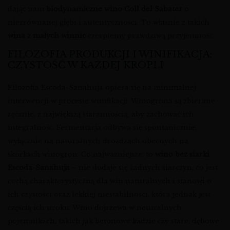
dając nam
biodynamiczne wino Coll del Sabater
o
niezrównanej głębi i autentyczności. To właśnie z takich
wina z małych winnic
czerpiemy prawdziwą przyjemność.
FILOZOFIA PRODUKCJI I WINIFIKACJA:
CZYSTOŚĆ W KAŻDEJ KROPLI
Filozofia Escoda-Sanahuja opiera się na minimalnej
interwencji w procesie winifikacji. Winogrona są zbierane
ręcznie, z największą starannością, aby zachować ich
integralność. Fermentacja odbywa się spontanicznie,
wyłącznie na naturalnych drożdżach obecnych na
skórkach winogron. Co najważniejsze, to
wino bez siarki
Escoda-Sanahuja
– nie dodaje się żadnych siarczyn, co jest
cechą charakterystyczną dla win naturalnych i stanowi o
ich czystości oraz lekkiej niestabilności, która jednak jest
częścią ich uroku. Wino dojrzewa w neutralnych
pojemnikach, takich jak betonowe kadzie czy stare, dębowe