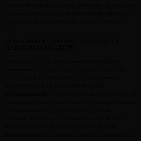
wino jest dynamiczne i ewoluuje w kieliszku, oferując nowe
doznania z każdym łykiem.
Escoda-Sanahuja opinie
często
podkreślają właśnie tę niezwykłą pijalność i świeżość ich
win.
DOSKONAŁE PAIRINGI KULINARNE:
HARMONIA SMAKÓW
Wszechstronność tego
biodynamiczne wino Coll del
Sabater
sprawia, że jest ono doskonałym partnerem dla
szerokiej gamy potraw. Jego świeżość i umiarkowana
struktura czynią je idealnym
wino do kuchni
śródziemnomorskiej
– świetnie sprawdzi się z grillowanymi
warzywami, lekkimi daniami z drobiu, pieczonym łososiem
czy zapiekankami z grzybami. Spróbuj go z deską
dojrzałych, ale niezbyt intensywnych serów, zwłaszcza
kozich, które podkreślą jego mineralność. To także
fantastyczne wino do dań wegetariańskich i wegańskich, co