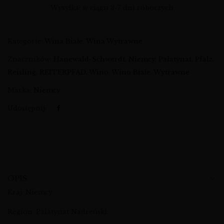
Wysyłka: w ciągu 3-7 dni roboczych
Kategorie:
Wina Białe
,
Wina Wytrawne
Znaczników:
Hanewald-Schwerdt
,
Niemcy
,
Palatynat
,
Pfalz
,
Reisling
,
REITERPFAD
,
Wino
,
Wino Białe
,
Wytrawne
Marka:
Niemcy
Udostępnij:
OPIS
Kraj: Niemcy
Region: Palatynat Nadreński