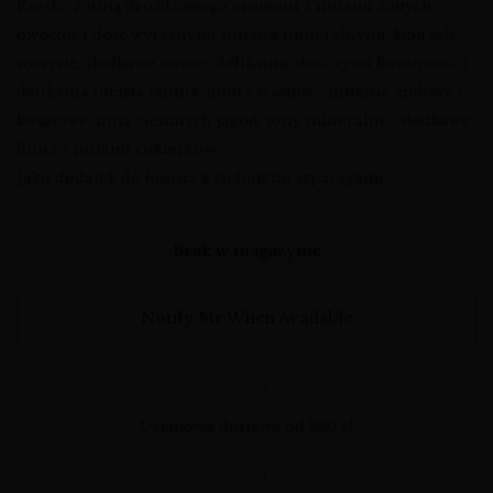
Rześki z nutą drożdżowego aromatu z nutami żółtych
owoców i dość wyraźnymi nutami mineralnymi. Dojrzałe,
soczyste, słodkawe owoce, delikatna, dość żywa kwasowość i
delikatna oleista tanina, dobra trwałość, niuanse ziołowe i
kwiatowe, nuta ciemnych jagód, tony mineralne, słodkawy
finisz z nutami cukierków.
Jako dodatek do łososia z zielonymi szparagami.
Brak w magazynie
Notify Me When Available
Darmowa dostawa od 360 zł