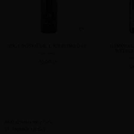
DR. LOOSEN DR. L RIESLING DRY
HANEWAL
WEISS
WINA BIAŁE
WI
55,00
zł
4
A&M KOMMA SP. Z O.O.
UL. EWANGELICKA 6