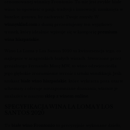
renomowanej winnicy Frontonio. To nie jest zwykłe białe
wino; to opowieść o pasji, tradycji i innowacji, zamknięta w
butelce, gotowa, by zachwycić Twoje zmysły. W
winnysklad.com
z dumą prezentujemy ten wyjątkowy
trunek, który idealnie wpisuje się w kategorię
premium
wina hiszpańskie
.
Wino La Loma y Los Santos 2020 to kwintesencja tego, co
najlepsze w aragońskich białych winach. Stworzone przez
genialnego Fernando Morę MW, to wino odzwierciedla
jego głębokie zrozumienie terroir i sztuki winifikacji. Jeśli
szukasz
białe wino hiszpańskie
, które wykracza poza utarte
schematy i oferuje niezapomniane doznania, właśnie je
znalazłeś w naszym
sklep z winem online
.
SPECYFIKACJA WINA LA LOMA Y LOS
SANTOS 2020
To
białe wino Frontonio
to precyzyjnie wykonane dzieło,