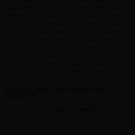
Już przy pierwszym powąchaniu
Wino La Loma y Los
Santos 2020
urzeka bogactwem i złożonością. W bukiecie
dominują nuty dojrzałych owoców tropikalnych, takich jak
ananas i mango, przeplatające się ze świeżymi akcentami
cytrusów – grejpfruta i limonki. Do tego dochodzą subtelne
nuty białych kwiatów, ziołowe niuanse, a także wyraźna
mineralność, która jest znakiem rozpoznawczym win z tego
regionu. Delikatne akcenty prażonych orzechów i tostów,
pochodzące z dojrzewania, dodają głębi i elegancji. To wino,
które nieustannie ewoluuje w kieliszku, odkrywając kolejne
warstwy aromatów.
SMAK I STRUKTURA: HARMONIA I
ŚWIEŻOŚĆ
Na podniebieniu
La Loma y Los Santos białe
prezentuje się
równie imponująco. Jest pełne, ale jednocześnie niezwykle
świeże i eleganckie. Soczyste owoce, takie jak brzoskwinie i
morele, łączą się z orzeźwiającą kwasowością, tworząc