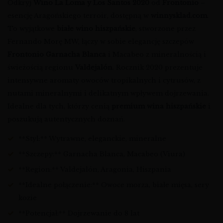
Odkryj
Wino La Loma y Los Santos 2020
od
Frontonio
–
esencję Aragońskiego terroir, dostępną w
winnysklad.com
.
To wyjątkowe
białe wino hiszpańskie
, stworzone przez
Fernando Morę MW, łączy w sobie elegancję szczepów
Frontonio Garnacha Blanca
i Macabeo z mineralnością i
świeżością regionu
Valdejalón
. Rocznik 2020 prezentuje
intensywne aromaty owoców tropikalnych i cytrusów, z
nutami mineralnymi i delikatnym wpływem dojrzewania.
Idealne dla tych, którzy cenią
premium wina hiszpańskie
i
poszukują autentycznych doznań.
**Styl:** Wytrawne, eleganckie, mineralne
**Szczepy:** Garnacha Blanca, Macabeo (Viura)
**Region:** Valdejalón, Aragonia, Hiszpania
**Idealne połączenie:** Owoce morza, białe mięsa, sery
kozie
**Potencjał:** Dojrzewanie do 8 lat