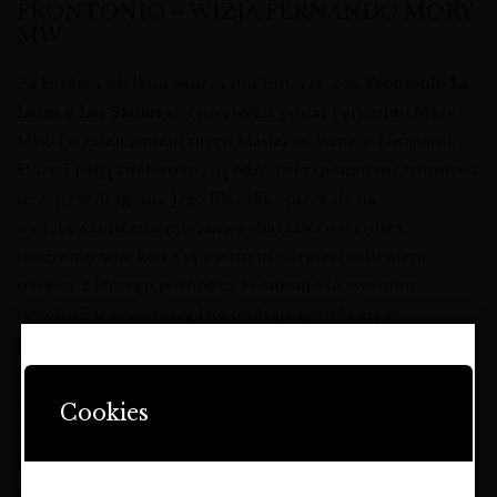
FRONTONIO – WIZJA FERNANDO MORY
MW
Za każdym wielkim winem stoi historia, a za
Frontonio La
Loma y Los Santos
stoi niezwykła postać Fernando Mory
MW. To jeden z nielicznych Master of Wine w Hiszpanii,
który z pasją i determinacją odrodził zapomniane winnice i
szczepy w Aragonii. Jego filozofia opiera się na
wydobywaniu autentycznego charakteru terroir i
tworzeniu win, które są wiernym odzwierciedleniem
miejsca, z którego pochodzą. Frontonio to synonim
rewolucji w regionie, gdzie tradycja spotyka się z
nowoczesnym, świadomym podejściem do winiarstwa.
STRONA ZAWIERA OFERTĘ
Dzięki takim producentom,
hiszpańskie winnice
zyskują
DOTYCZĄCĄ NAPOJÓW
globalne uznanie, a my w
sklep internetowy
Cookies
ALKOHOLOWYCH I JEST
winnysklad.com
jesteśmy dumni, że możemy oferować ich
PRZEZNACZONA TYLKO DLA
dzieła.
OSÓB PEŁNOLETNICH.