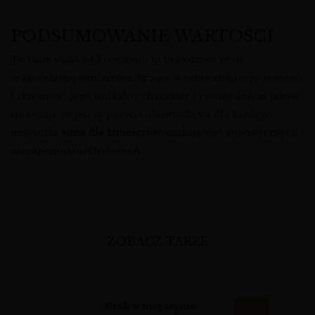
PODSUMOWANIE WARTOŚCI
To białe wino od Frontonio to prawdziwa perła
aragońskiego winiarstwa, łącząca w sobie elegancję, świeżość
i złożoność. Jego unikalny charakter i rzemieślnicza jakość
sprawiają, że jest to pozycja obowiązkowa dla każdego
miłośnika
wina dla koneserów
, szukającego autentycznych i
niezapomnianych doznań.
ZOBACZ TAKŻE
Brak w magazynie
-16%