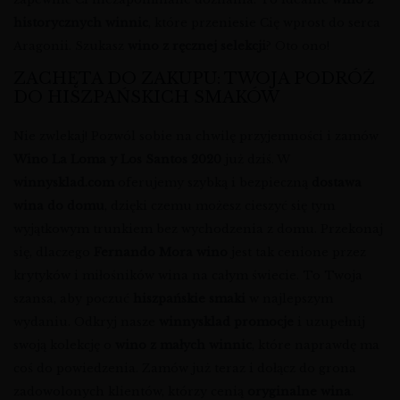
historycznych winnic
, które przeniesie Cię wprost do serca
Aragonii. Szukasz
wino z ręcznej selekcji
? Oto ono!
ZACHĘTA DO ZAKUPU: TWOJA PODRÓŻ
DO HISZPAŃSKICH SMAKÓW
Nie zwlekaj! Pozwól sobie na chwilę przyjemności i zamów
Wino La Loma y Los Santos 2020
już dziś. W
winnysklad.com
oferujemy szybką i bezpieczną
dostawa
wina do domu
, dzięki czemu możesz cieszyć się tym
wyjątkowym trunkiem bez wychodzenia z domu. Przekonaj
się, dlaczego
Fernando Mora wino
jest tak cenione przez
krytyków i miłośników wina na całym świecie. To Twoja
szansa, aby poczuć
hiszpańskie smaki
w najlepszym
wydaniu. Odkryj nasze
winnysklad promocje
i uzupełnij
swoją kolekcję o
wino z małych winnic
, które naprawdę ma
coś do powiedzenia. Zamów już teraz i dołącz do grona
zadowolonych klientów, którzy cenią
oryginalne wina
.