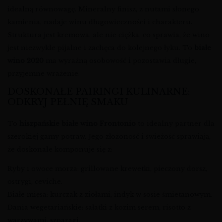
idealną równowagę. Mineralny finisz, z nutami słonego
kamienia, nadaje winu długowieczności i charakteru.
Struktura jest kremowa, ale nie ciężka, co sprawia, że wino
jest niezwykle pijalne i zachęca do kolejnego łyku. To
białe
wino 2020
ma wyraźną osobowość i pozostawia długie,
przyjemne wrażenie.
DOSKONAŁE PAIRINGI KULINARNE:
ODKRYJ PEŁNIĘ SMAKU
To
hiszpańskie białe wino Frontonio
to idealny partner dla
szerokiej gamy potraw. Jego złożoność i świeżość sprawiają,
że doskonale komponuje się z:
Ryby i owoce morza: grillowane krewetki, pieczony dorsz,
ostrygi, ceviche.
Białe mięsa: kurczak z ziołami, indyk w sosie śmietanowym.
Dania wegetariańskie: sałatki z kozim serem, risotto z
warzywami, szparagi.