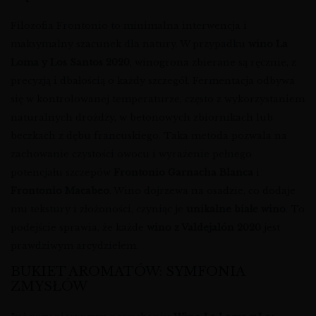
Filozofia Frontonio to minimalna interwencja i
maksymalny szacunek dla natury. W przypadku
wino La
Loma y Los Santos 2020
, winogrona zbierane są ręcznie, z
precyzją i dbałością o każdy szczegół. Fermentacja odbywa
się w kontrolowanej temperaturze, często z wykorzystaniem
naturalnych drożdży, w betonowych zbiornikach lub
beczkach z dębu francuskiego. Taka metoda pozwala na
zachowanie czystości owocu i wyrażenie pełnego
potencjału szczepów
Frontonio Garnacha Blanca
i
Frontonio Macabeo
. Wino dojrzewa na osadzie, co dodaje
mu tekstury i złożoności, czyniąc je
unikalne białe wino
. To
podejście sprawia, że każde
wino z Valdejalón 2020
jest
prawdziwym arcydziełem.
BUKIET AROMATÓW: SYMFONIA
ZMYSŁÓW