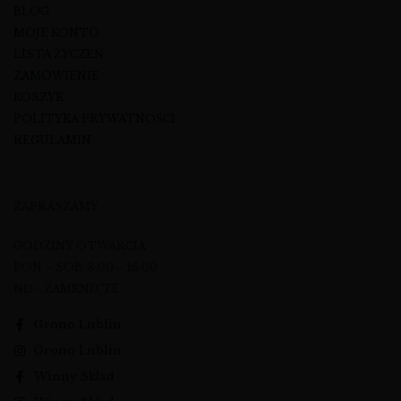
BLOG
MOJE KONTO
LISTA ŻYCZEŃ
ZAMÓWIENIE
KOSZYK
POLITYKA PRYWATNOŚCI
REGULAMIN
ZAPRASZAMY
GODZINY OTWARCIA
PON – SOB: 8:00 – 16:00
ND - ZAMKNIĘTE
Grono Lublin
Grono Lublin
Winny Skład