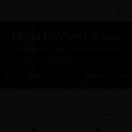
0
EKSKLUZYWNE WINA
Strona główna
Sklep
Produkty oznaczone
“ekskluzywne wina”
WINA
AKCESORIA
Default Sorting