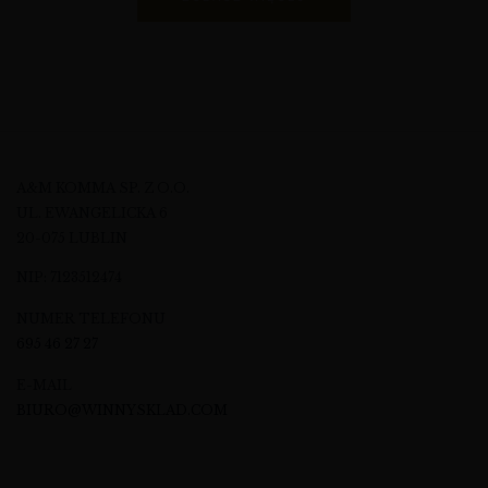
A&M KOMMA SP. Z O.O.
UL. EWANGELICKA 6
20-075 LUBLIN
NIP: 7123512474
NUMER TELEFONU
695 46 27 27
E-MAIL
BIURO@WINNYSKLAD.COM