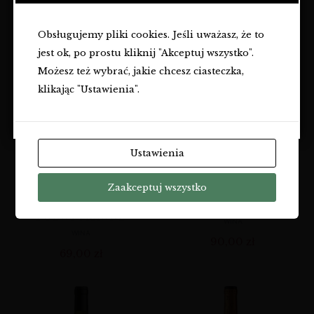
79,99
zł
66,00
zł
OSÓB PEŁNOLETNICH.
Obsługujemy pliki cookies. Jeśli uważasz, że to
Czy masz ukończone
18
lat?
jest ok, po prostu kliknij "Akceptuj wszystko".
TAK
Możesz też wybrać, jakie chcesz ciasteczka,
klikając "Ustawienia".
NIE
Ustawienia
Zaakceptuj wszystko
CAVA FAMILIA OLIVEDA
LES ALCUSSES | CELLER
EXTRA-SEC –
DEL ROURE
PÓŁWYTRAWNE
WINA
WINA
90,00
zł
69,00
zł