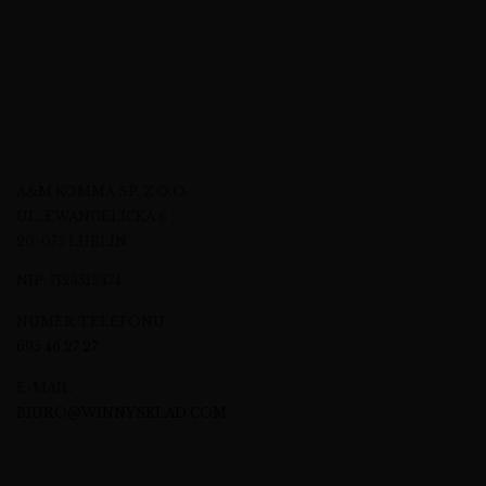
A&M KOMMA SP. Z O.O.
UL. EWANGELICKA 6
20-075 LUBLIN
NIP: 7123512474
NUMER TELEFONU
695 46 27 27
E-MAIL
BIURO@WINNYSKLAD.COM