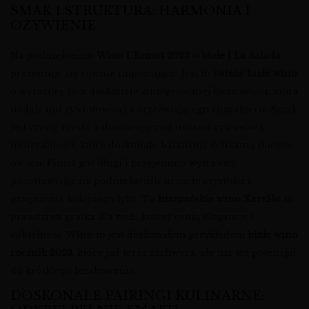
SMAK I STRUKTURA: HARMONIA I
OŻYWIENIE
Na podniebieniu
Wino L’Ermot 2023 – białe | La Salada
prezentuje się równie imponująco. Jest to
świeże białe wino
o wyraźnej, lecz doskonale zintegrowanej kwasowości, która
nadaje mu żywiołowości i orzeźwiającego charakteru. Smak
jest czysty, rześki, z dominującymi nutami cytrusów i
mineralności, które doskonale balansują delikatną słodycz
owocu. Finisz jest długi i przyjemnie wytrawny,
pozostawiając na podniebieniu uczucie czystości i
pragnienia kolejnego łyka. To
hiszpańskie wino Xarel·lo
to
prawdziwa gratka dla tych, którzy cenią elegancję i
subtelność. Wino to jest doskonałym przykładem
białe wino
rocznik 2023
, które już teraz zachwyca, ale ma też potencjał
do krótkiego leżakowania.
DOSKONAŁE PAIRINGI KULINARNE: