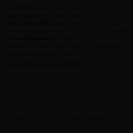
W
winnysklad.com
wierzymy, że wino to coś więcej niż
napój – to opowieść o miejscu, ludziach i naturze.
La
Salada L’Ermot 2023
doskonale wpisuje się w tę filozofię,
oferując niezapomniane wrażenia. Jest to idealny przykład,
jak
wina z Hiszpanii
mogą zaskoczyć swoją świeżością i
mineralnością, zwłaszcza gdy pochodzą od producentów o
tak głębokim szacunku dla ziemi.
SPECYFIKACJA PRODUKTU
Cecha
Wartość
Producent
La Salada (Toni Carbó)
Region
Penedès, Katalonia