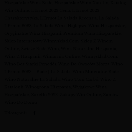
Hiszpańskie Wina Białe
,
Hiszpańskie Wino Xarel·lo
,
Katalog
Win Online
,
L’Ermot 2023 Cena
,
L’Ermot 2023
Charakterystyka
,
L’Ermot La Salada Recenzja
,
La Salada
L’Ermot 2023
,
La Salada Wina
,
Najlepsze Wina Hiszpańskie
,
Oryginalne Wina Hiszpanii
,
Premium Wina Hiszpańskie
,
Sklep Internetowy Winnysklad.com
,
Sklep Z Winem
Online
,
Świeże Białe Wino
,
Wina Naturalne Hiszpania
,
Wina Z Hiszpanii
,
Winiarnia Online
,
Winnysklad.com
,
Wino Bez Siarki Penedès
,
Wino Do Owoców Morza
,
Wino
L’Ermot 2023 – Białe | La Salada
,
Wino Mineralne Białe
,
Wino Naturalne La Salada
,
Wino Toni Carbó
,
Wino Z
Katalonii
,
Winogrona Hiszpania
,
Wyjątkowe Wina
Hiszpańskie
,
Xarel·lo 2023
,
Zakupy Win Online
,
Zamów
Wino Do Domu
Udostępnij: