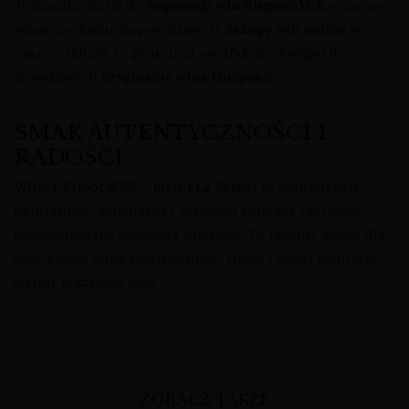
doskonała okazja do
degustacja win hiszpańskich
w zaciszu
własnego domu. Zapewniamy, że
zakupy win online
w
naszym sklepie to gwarancja satysfakcji i dostępu do
prawdziwych
oryginalne wina Hiszpanii
.
SMAK AUTENTYCZNOŚCI I
RADOŚCI
Wino L’Ermot 2023 – białe | La Salada
to kwintesencja
naturalnego winiarstwa i świeżości Penedès, oferująca
niezapomniane doznania smakowe. To idealny wybór dla
tych, którzy cenią autentyczność, jakość i czystą ekspresję
terroir w każdym łyku.
ZOBACZ TAKŻE