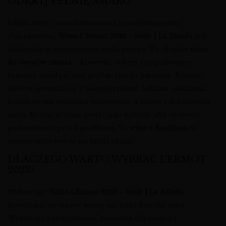
ODKRYJ PEŁNIĘ SMAKU
Dzięki swojej wszechstronności i orzeźwiającemu
charakterowi,
Wino L’Ermot 2023 – białe | La Salada
jest
doskonałym towarzyszem wielu potraw. To idealne
wino
do owoców morza
– krewetki, ostrygi czy grillowane
kalmary znajdą w nim perfekcyjnego partnera. Równie
dobrze sprawdzi się z białymi rybami, lekkimi sałatkami z
kozim serem, świeżymi warzywami, a nawet z delikatnym
sushi. Można je także podać jako aperitif, aby orzeźwić
podniebienie przed posiłkiem. To
wino z Katalonii
to
uniwersalny wybór na każdą okazję.
DLACZEGO WARTO WYBRAĆ L’ERMOT
2023?
Wybierając
Wino L’Ermot 2023 – białe | La Salada
,
decydujesz się na coś więcej niż tylko butelkę wina.
Wybierasz autentyczność, szacunek dla natury i