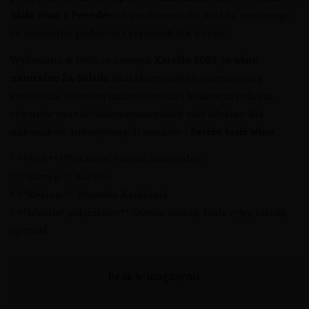
białe wino z Penedès
od producenta La Salada, cenionego
za naturalne podejście i szacunek dla terroir.
Wykonane w 100% ze szczepu
Xarel·lo 2023
, to
wino
naturalne La Salada
charakteryzuje się orzeźwiającą
świeżością, subtelną mineralnością i bukietem pełnym
cytrusów oraz śródziemnomorskich ziół. Idealne dla
miłośników autentycznych smaków i
świeże białe wino
.
* **Styl:** Wytrawne, świeże, mineralne
* **Szczep:** Xarel·lo
* **Region:** Penedès, Katalonia
* **Idealne połączenie:** Owoce morza, białe ryby, sałatki,
aperitif
Brak w magazynie