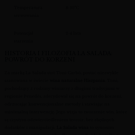
Temperatura
8-10°C
serwowania
Potencjał
2-4 lata
starzenia
HISTORIA I FILOZOFIA LA SALADA:
POWRÓT DO KORZENI
Za marką La Salada stoi Toni Carbó, postać niezwykle
szanowana w świecie
wina naturalne Hiszpania
. Toni,
pochodzący z rodziny winiarzy z długimi tradycjami w
regionie Penedès, zdecydował się na powrót do korzeni,
odrzucając konwencjonalne metody i stawiając na
minimalną interwencję. Jego wizja to tworzenie win, które
są czystym odzwierciedleniem terroir, bez zbędnych
dodatków i manipulacji.
La Salada wina
to synonim