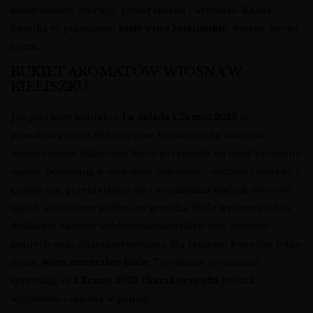
komponenty, oferując pełnię smaku i aromatu. Każda
butelka to prawdziwe
białe wino katalońskie
, wierne swojej
ziemi.
BUKIET AROMATÓW: WIOSNA W
KIELISZKU
Już pierwszy kontakt z
La Salada L’Ermot 2023
to
prawdziwa uczta dla zmysłów. Wino urzeka świeżym,
intensywnym bukietem, który przywodzi na myśl wiosenny
ogród. Dominują w nim nuty cytrusów – soczystej cytryny i
grejpfruta, przeplatające się z aromatami białych owoców,
takich jak zielone jabłko czy gruszka. W tle wyczuwalne są
delikatne akcenty śródziemnomorskich ziół, kwiatów
polnych oraz charakterystyczna dla regionu Penedès, lekko
słona,
wino mineralne białe
. To właśnie te niuanse
sprawiają, że
L’Ermot 2023 charakterystyka
jest tak
wyjątkowa i zapada w pamięć.