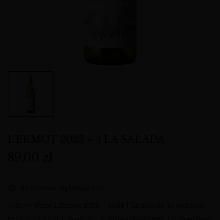
L’ERMOT 2023 – | LA SALADA
89,00
zł
32
obecnie oglądających
Odkryj
Wino L’Ermot 2023 – białe | La Salada
, prawdziwą
perłę z Katalonii, dostępną w
winnysklad.com
. To wyjątkowe