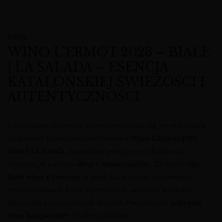
OPIS
WINO L’ERMOT 2023 – BIAŁE
| LA SALADA – ESENCJA
KATALOŃSKIEJ ŚWIEŻOŚCI I
AUTENTYCZNOŚCI
Zapraszamy do świata prawdziwej ekspresji terroir i pasji
do natury! Przedstawiamy Państwu
Wino L’Ermot 2023 –
białe | La Salada
, prawdziwą perłę z serca Katalonii,
dostępną w naszym
sklep z winem online
. To niezwykłe
białe wino z Penedès
to hołd dla tradycji, innowacji i
czystości smaku, które z pewnością zachwyci każdego
miłośnika autentycznych doznań. Poszukujesz
najlepsze
wina hiszpańskie
? Trafiłeś idealnie!