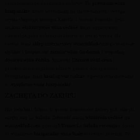
niezapomniane doznania smakowe. To
premium wina
hiszpańskie
, które wyróżniają się na tle innych, oferując
czystą ekspresję szczepu Xarel·lo i terroir Penedès. Jeśli
szukasz
ekskluzywne wina online
, które są zarówno
naturalne, jak i pełne charakteru, to jest to wybór dla
Ciebie. Nasz
sklep internetowy winnysklad.com
gwarantuje
szybkie i bezpieczne
zamów wino do domu
, z wygodną
dostawa wina Polska
. Sprawdź
L’Ermot 2023 cena
i
przekonaj się, że jakość idzie w parze z dostępnością.
Przeglądając nasz
katalog win online
, z pewnością docenisz
to
wyjątkowe wina hiszpańskie
.
ZACHĘTA DO ZAKUPU
Nie zwlekaj i dołącz do grona koneserów, którzy już odkryli
magię win La Salada. Odwiedź naszą
winiarnia online
na
winnysklad.com
, poznaj
L’Ermot La Salada recenzja
i dodaj
to wyjątkowe
hiszpańskie wina białe
do swojej kolekcji. To