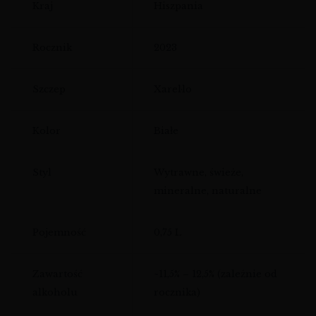
Kraj
Hiszpania
Rocznik
2023
Szczep
Xarel·lo
Kolor
Białe
Styl
Wytrawne, świeże,
mineralne, naturalne
Pojemność
0,75 L
Zawartość
~11,5% – 12,5% (zależnie od
alkoholu
rocznika)