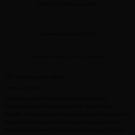
Notify Me When Available
Darmowa dostawa od 360 zł
Wysyłka: w ciągu 3-7 dni roboczych
SKU:
Elcatador_6072-130A3
Kategoria:
Wina
Znaczników:
Białe Wina Hiszpańskie
,
Białe Wino
Katalońskie
,
Białe Wino Rocznik 2023
,
Białe Wino Z
Penedès
,
Biodynamiczne Wina Hiszpańskie
,
Degustacja Win
Hiszpańskich
,
Dostawa Wina Polska
,
Ekologiczne Wino
Xarel·lo
,
Ekskluzywne Wina Online
,
Gdzie Kupić L’Ermot
,