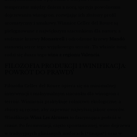
temperatur między dniem a nocą, sprzyja powolnemu
dojrzewaniu winogron, rozwijając ich złożony profil
aromatyczny i smakowy. Winnice Celler del Roure są
pielęgnowane z największym szacunkiem dla natury, a
stuletnie krzewy
Monastrell
i odrodzone krzewy
Mandó
stanowią serce tego wyjątkowego terroir. To właśnie tutaj
rodzi się dusza tego
wina z regionu Valencia
.
FILOZOFIA PRODUKCJI I WINIFIKACJA:
POWRÓT DO PRAWDY
Filozofia Celler del Roure opiera się na minimalnej
interwencji i maksymalnym szacunku dla winogron i
terroir. Winiarnia praktykuje rolnictwo ekologiczne, a
zbiory są ręczne, aby zapewnić najwyższą jakość owoców.
Winifikacja
Wina Les Alcusses
to fascynująca podróż w
czasie. Po fermentacji, często spontanicznej, wino dojrzewa
w tradycyjnych glinianych amforach (*tinajas*) oraz w