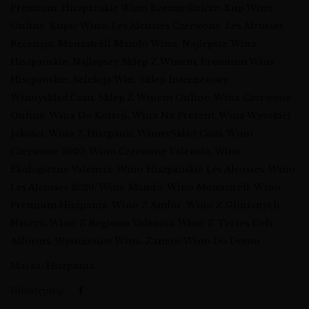
Premium
,
Hiszpańskie Wino Rzemieślnicze
,
Kup Wino
Online
,
Kupić Wino
,
Les Alcusses Czerwone
,
Les Alcusses
Recenzja
,
Monastrell Mandó Wino
,
Najlepsze Wina
Hiszpańskie
,
Najlepszy Sklep Z Winem
,
Premium Wina
Hiszpańskie
,
Selekcja Win
,
Sklep Internetowy
Winnysklad.com
,
Sklep Z Winem Online
,
Wina Czerwone
Online
,
Wina Do Kolacji
,
Wina Na Prezent
,
Wina Wysokiej
Jakości
,
Wina Z Hiszpanii
,
WinnySkład Com
,
Wino
Czerwone 2020
,
Wino Czerwone Valencia
,
Wino
Ekologiczne Valencia
,
Wino Hiszpańskie Les Alcusses
,
Wino
Les Alcusses 2020
,
Wino Mandó
,
Wino Monastrell
,
Wino
Premium Hiszpania
,
Wino Z Amfor
,
Wino Z Glinianych
Naczyń
,
Wino Z Regionu Valencia
,
Wino Z Terres Dels
Alforins
,
Wyśmienite Wina
,
Zamów Wino Do Domu
Marka:
Hiszpania
Udostępnij: