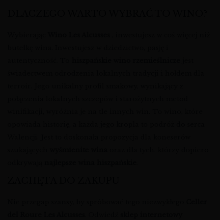
DLACZEGO WARTO WYBRAĆ TO WINO?
Wybierając
Wino Les Alcusses
, inwestujesz w coś więcej niż
butelkę wina. Inwestujesz w dziedzictwo, pasję i
autentyczność. To
hiszpańskie wino rzemieślnicze
jest
świadectwem odrodzenia lokalnych tradycji i hołdem dla
terroir. Jego unikalny profil smakowy, wynikający z
połączenia lokalnych szczepów i starożytnych metod
winifikacji, wyróżnia je na tle innych win. To wino, które
opowiada historię, a każda jego kropla to podróż do serca
Walencji. Jest to doskonała propozycja dla koneserów
szukających
wyśmienite wina
oraz dla tych, którzy dopiero
odkrywają
najlepsze wina hiszpańskie
.
ZACHĘTA DO ZAKUPU
Nie przegap szansy, by spróbować tego niezwykłego
Celler
del Roure Les Alcusses
. Odwiedź
sklep internetowy