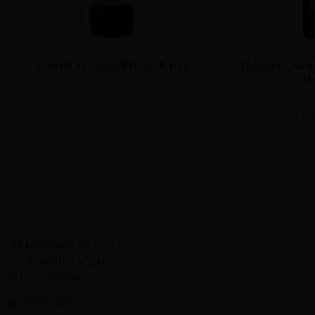
TORNESI LE BENDUCCE IGT
BODEGAS CATE
M
WINA
55,00
zł
12
A&M KOMMA SP. Z O.O.
UL. EWANGELICKA 6
20-075 LUBLIN
NIP: 7123512474