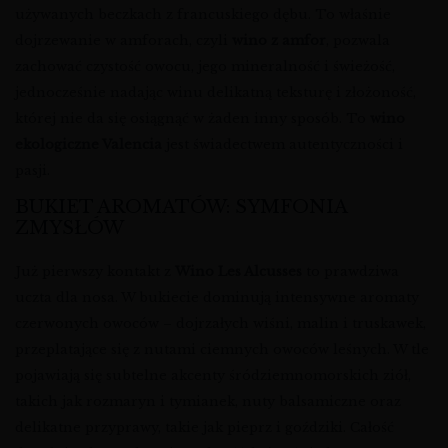
używanych beczkach z francuskiego dębu. To właśnie
dojrzewanie w amforach, czyli
wino z amfor
, pozwala
zachować czystość owocu, jego mineralność i świeżość,
jednocześnie nadając winu delikatną teksturę i złożoność,
której nie da się osiągnąć w żaden inny sposób. To
wino
ekologiczne Valencia
jest świadectwem autentyczności i
pasji.
BUKIET AROMATÓW: SYMFONIA
ZMYSŁÓW
Już pierwszy kontakt z
Wino Les Alcusses
to prawdziwa
uczta dla nosa. W bukiecie dominują intensywne aromaty
czerwonych owoców – dojrzałych wiśni, malin i truskawek,
przeplatające się z nutami ciemnych owoców leśnych. W tle
pojawiają się subtelne akcenty śródziemnomorskich ziół,
takich jak rozmaryn i tymianek, nuty balsamiczne oraz
delikatne przyprawy, takie jak pieprz i goździki. Całość