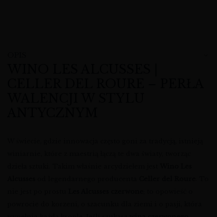
OPIS
WINO LES ALCUSSES |
CELLER DEL ROURE – PERŁA
WALENCJI W STYLU
ANTYCZNYM
W świecie, gdzie innowacja często goni za tradycją, istnieją
winiarnie, które z maestrią łączą te dwa światy, tworząc
dzieła sztuki. Takim właśnie arcydziełem jest
Wino Les
Alcusses
od legendarnego producenta
Celler del Roure
. To
nie jest po prostu
Les Alcusses czerwone
; to opowieść o
powrocie do korzeni, o szacunku dla ziemi i o pasji, która
wypełnia każdą kroplę. Jeśli szukasz
wina czerwonego
,