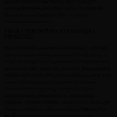
dopełnia elegancka mineralność, która świadczy o
głębokim połączeniu wina z jego terroir. To niezwykle
złożony i harmonijny bukiet, który zapowiada
niezapomniane wrażenia.
SMAK I STRUKTURA: ELEGANCJA I
ŚWIEŻOŚĆ
Na podniebieniu
Les Alcusses
prezentuje się z wyjątkową
elegancją i świeżością. Jest to wino o średniej budowie, z
doskonale zintegrowanymi, jedwabistymi taninami i żywą
kwasowością, która nadaje mu dynamiki i długowieczności.
Smak wiernie odzwierciedla bukiet, oferując soczyste nuty
czerwonych owoców, subtelne akcenty korzenne i
balsamiczne. Finisz jest długi, czysty i niezwykle
satysfakcjonujący, pozostawiając na podniebieniu
przyjemne wrażenie świeżości i mineralności. To wino jest
idealnym przykładem, jak szczepy takie jak
Monastrell
i
Mandó
mogą stworzyć coś naprawdę wyjątkowego.