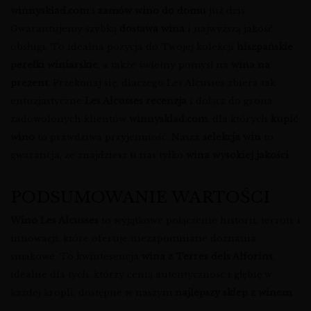
winnysklad.com
i
zamów wino do domu
już dziś.
Gwarantujemy szybką
dostawa wina
i najwyższą jakość
obsługi. To idealna pozycja do Twojej kolekcji
hiszpańskie
perełki winiarskie
, a także świetny pomysł na
wina na
prezent
. Przekonaj się, dlaczego Les Alcusses zbiera tak
entuzjastyczne
Les Alcusses recenzja
i dołącz do grona
zadowolonych klientów
winnysklad.com
, dla których
kupić
wino
to prawdziwa przyjemność. Nasza
selekcja win
to
gwarancja, że znajdziesz u nas tylko
wina wysokiej jakości
.
PODSUMOWANIE WARTOŚCI
Wino Les Alcusses
to wyjątkowe połączenie historii, terroir i
innowacji, które oferuje niezapomniane doznania
smakowe. To kwintesencja
wina z Terres dels Alforins
,
idealne dla tych, którzy cenią autentyczność i głębię w
każdej kropli, dostępne w naszym
najlepszy sklep z winem
.