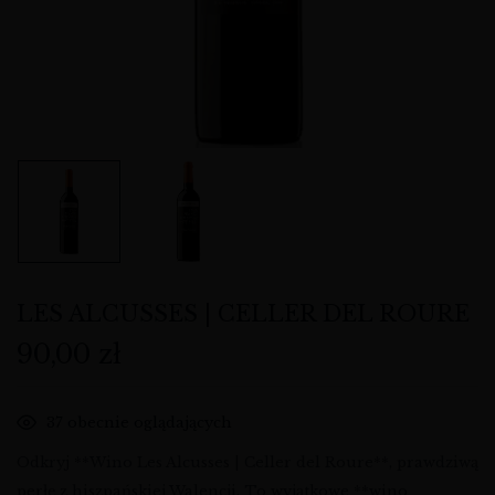
LES ALCUSSES | CELLER DEL ROURE
90,00
zł
37
obecnie oglądających
Odkryj **Wino Les Alcusses | Celler del Roure**, prawdziwą
perłę z hiszpańskiej Walencji. To wyjątkowe **wino