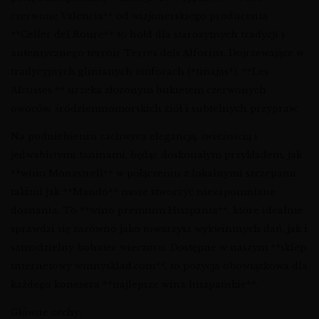
czerwone Valencia** od wizjonerskiego producenta
**Celler del Roure** to hołd dla starożytnych tradycji i
autentycznego terroir Terres dels Alforins. Dojrzewające w
tradycyjnych glinianych amforach (*tinajas*), **Les
Alcusses ** urzeka złożonym bukietem czerwonych
owoców, śródziemnomorskich ziół i subtelnych przypraw.
Na podniebieniu zachwyca elegancją, świeżością i
jedwabistymi taninami, będąc doskonałym przykładem, jak
**wino Monastrell** w połączeniu z lokalnymi szczepami
takimi jak **Mandó** może stworzyć niezapomniane
doznania. To **wino premium Hiszpania**, które idealnie
sprawdzi się zarówno jako towarzysz wykwintnych dań, jak i
samodzielny bohater wieczoru. Dostępne w naszym **sklep
internetowy winnysklad.com**, to pozycja obowiązkowa dla
każdego konesera **najlepsze wina hiszpańskie**.
Główne cechy: