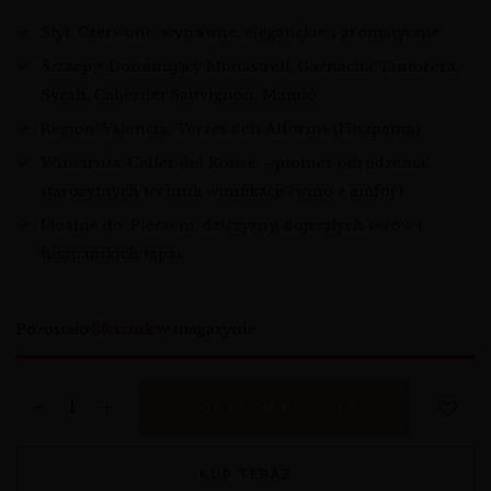
Styl: Czerwone, wytrawne, eleganckie i aromatyczne
Szczepy: Dominujący Monastrell, Garnacha Tintorera,
Syrah, Cabernet Sauvignon, Mandó
Region: Valencia, Terres dels Alforins (Hiszpania)
Winiarnia: Celler del Roure – pionier odrodzenia
starożytnych technik winifikacji (wino z amfor)
Idealne do: Pieczeni, dziczyzny, dojrzałych serów i
hiszpańskich tapas
Pozostało
36 sztuk
w magazynie
DODAJ DO KOSZYKA
KUP TERAZ