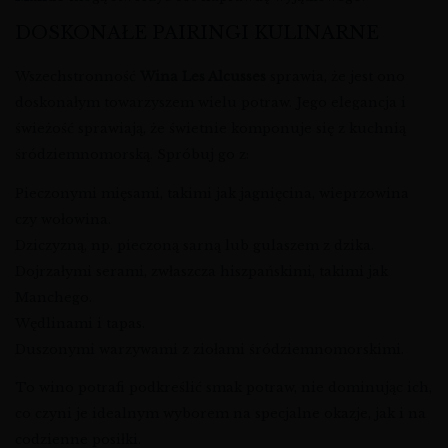
DOSKONAŁE PAIRINGI KULINARNE
Wszechstronność
Wina Les Alcusses
sprawia, że jest ono
doskonałym towarzyszem wielu potraw. Jego elegancja i
świeżość sprawiają, że świetnie komponuje się z kuchnią
śródziemnomorską. Spróbuj go z:
Pieczonymi mięsami, takimi jak jagnięcina, wieprzowina
czy wołowina.
Dziczyzną, np. pieczoną sarną lub gulaszem z dzika.
Dojrzałymi serami, zwłaszcza hiszpańskimi, takimi jak
Manchego.
Wędlinami i tapas.
Duszonymi warzywami z ziołami śródziemnomorskimi.
To wino potrafi podkreślić smak potraw, nie dominując ich,
co czyni je idealnym wyborem na specjalne okazje, jak i na
codzienne posiłki.