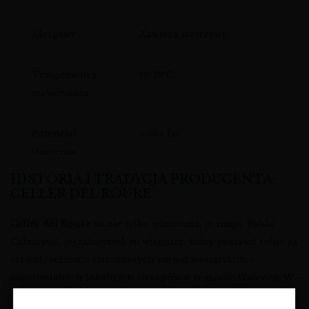
Alergeny
Zawiera siarczyny
Temperatura
16-18°C
serwowania
Potencjał
5-10+ lat
starzenia
HISTORIA I TRADYCJA PRODUCENTA:
CELLER DEL ROURE
Celler del Roure
to nie tylko winiarnia, to misja. Pablo
Calatayud, jej założyciel, to wizjoner, który postawił sobie za
cel wskrzeszenie starożytnych metod winiarskich i
zapomnianych lokalnych szczepów w regionie Walencji. W
czasach, gdy większość producentów goniła za