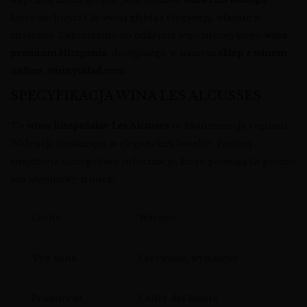
które zachwyci Cię swoją głębią i elegancją, właśnie je
znalazłeś. Zapraszamy do odkrycia tego niezwykłego
wina
premium Hiszpania
, dostępnego w naszym
sklep z winem
online
,
winnysklad.com
.
SPECYFIKACJA WINA LES ALCUSSES
To
wino hiszpańskie Les Alcusses
to kwintesencja regionu
Walencji, zamknięta w eleganckiej butelce. Poniżej
znajdziesz szczegółowe informacje, które pomogą Ci poznać
ten wyjątkowy trunek.
Cecha
Wartość
Typ wina
Czerwone, wytrawne
Producent
Celler del Roure