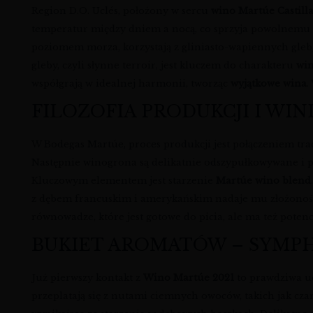
Region D.O. Uclés, położony w sercu
wino Martúe Castil
temperatur między dniem a nocą, co sprzyja powolnemu 
poziomem morza, korzystają z gliniasto-wapiennych gleb
gleby, czyli słynne terroir, jest kluczem do charakteru
win
współgrają w idealnej harmonii, tworząc
wyjątkowe wina
.
FILOZOFIA PRODUKCJI I WIN
W Bodegas Martúe, proces produkcji jest połączeniem trad
Następnie winogrona są delikatnie odszypułkowywane i 
Kluczowym elementem jest starzenie
Martúe wino blend
z dębem francuskim i amerykańskim nadaje mu złożoności
równowadze, które jest gotowe do picia, ale ma też poten
BUKIET AROMATÓW – SYMP
Już pierwszy kontakt z
Wino Martúe 2021
to prawdziwa uc
przeplatają się z nutami ciemnych owoców, takich jak czar