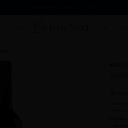
DARMOWA DOSTAWA DO 360 ZŁ
O NAS
BL
A
SKLEP
rtúe
MART
57,0
38
ob
Odkryj
W
Hiszpanii
Martúe
,
złożonym