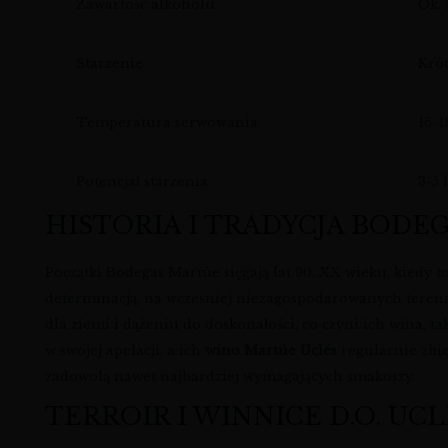
Zawartość alkoholu
Ok. 
Starzenie
Krót
Temperatura serwowania
16-1
Potencjał starzenia
3-5 
HISTORIA I TRADYCJA BODE
Początki Bodegas Martúe sięgają lat 90. XX wieku, kiedy t
determinacją, na wcześniej niezagospodarowanych terenac
dla ziemi i dążeniu do doskonałości, co czyni ich wina, ta
w swojej apelacji, a ich
wino Martúe Uclés
regularnie zbie
zadowolą nawet najbardziej wymagających smakoszy.
TERROIR I WINNICE D.O. UCL