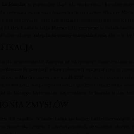
la-La Mancha
, to prawdziwy skarb dla winiarstwa. Charakteryz
dojrzewaniu winogron i koncentracji aromatów. Winnice Martú
, które zapewniają doskonały drenaż i dostarczają winoroślom 
a z Uclés
. Każda butelka
Martúe 2021 czerwone
to świadectwo te
 Właśnie dlatego
sklep internetowy winnysklad.com
dba o to, by 
IFIKACJA
ycji i nowoczesności. Zaczyna się od ręcznego zbioru winogron,
poddawane fermentacji w kontrolowanej temperaturze, co pozwa
. Chociaż
Martúe czerwone rocznik 2021
spędza w beczkach zaled
, subtelnych nut przyprawowych i gładkości. Dzięki temu pows
cjał do dalszego dojrzewania. Zapewniamy, że kupując u nas, ot
HONIA ZMYSŁÓW
zta dla zmysłów. W nosie dominuje bogaty bukiet czerwonych ow
na porzeczka i jeżyna. Z czasem pojawiają się subtelne akcenty p