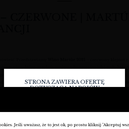
– CZERWONE | MARTÚ
ANCJI
 opowieść. Przedstawiamy
Wino Martúe 2021
– czerwony klejnot z 
jemy wina, które urzekają zarówno koneserów, jak i tych, którz
 perła wśród
hiszpańskich win czerwonych
, idealna dla każdego
STRONA ZAWIERA OFERTĘ
odzenia z fotela, to właśnie znalazłeś swój cel. U nas możesz
kupi
DOTYCZĄCĄ NAPOJÓW
 2021
ALKOHOLOWYCH I JEST
PRZEZNACZONA TYLKO DLA
OSÓB PEŁNOLETNICH.
kłe
wino Martúe 2021
jeszcze bliżej:
Czy masz ukończone
18
lat?
tość
kies. Jeśli uważasz, że to jest ok, po prostu kliknij "Akceptuj ws